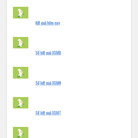
Kết quả hôm nay
Sổ kết quả XSMB
Sổ kết quả XSMN
Sổ kết quả XSMT