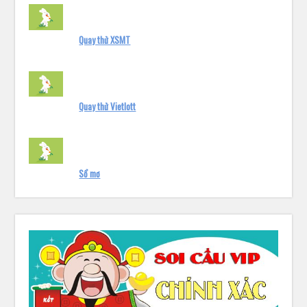
Quay thử XSMT
Quay thử Vietlott
Sổ mơ