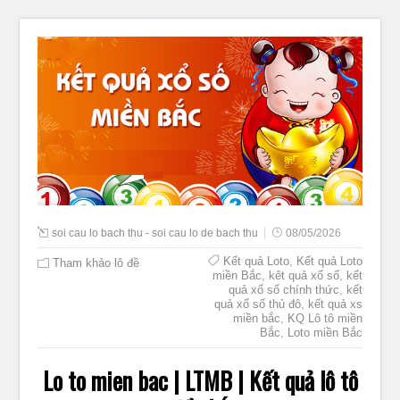
soi cau lo bach thu - soi cau lo de bach thu
08/05/2026
Kết quả Loto
,
Kết quả Loto
Tham khảo lô đề
miền Bắc
,
kêt quả xổ số
,
kết
quả xổ số chính thức
,
kết
quả xổ số thủ đô
,
kết quả xs
miền bắc
,
KQ Lô tô miền
Bắc
,
Loto miền Bắc
Lo to mien bac | LTMB | Kết quả lô tô