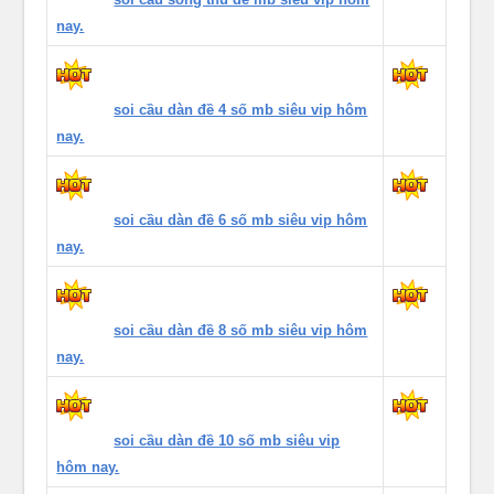
nay.
soi cầu dàn đề 4 số mb siêu vip hôm
nay.
soi cầu dàn đề 6 số mb siêu vip hôm
nay.
soi cầu dàn đề 8 số mb siêu vip hôm
nay.
soi cầu dàn đề 10 số mb siêu vip
hôm nay.