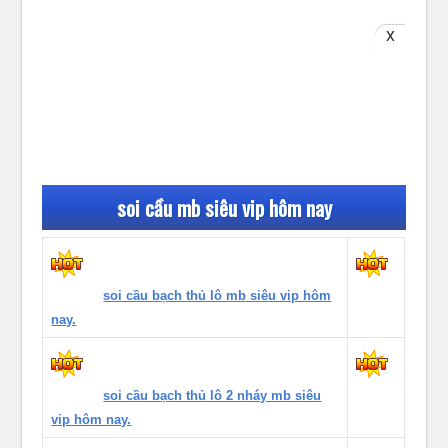
soi cầu mb siêu vip hôm nay
soi cầu bạch thủ lô mb siêu vip hôm
nay.
soi cầu bạch thủ lô 2 nháy mb siêu
vip hôm nay.