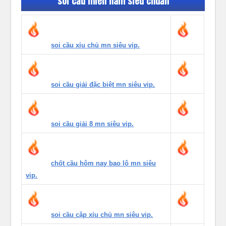
soi cầu xỉu chủ mn siêu vip.
soi cầu giải đặc biệt mn siêu vip.
soi cầu giải 8 mn siêu vip.
chốt cầu hôm nay bao lô mn siêu
vip.
soi cầu cặp xỉu chủ mn siêu vip.