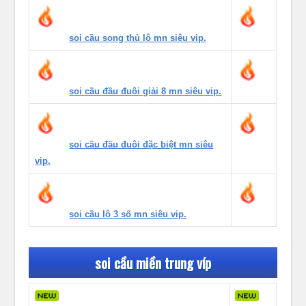
soi cầu song thủ lô mn siêu vip.
soi cầu đầu đuôi giải 8 mn siêu vip.
soi cầu đầu đuôi đặc biệt mn siêu
vip.
soi cầu lô 3 số mn siêu vip.
soi cầu miền trung víp