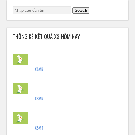
Search
THỐNG KÊ KẾT QUẢ XS HÔM NAY
XSMB
XSMN
XSMT