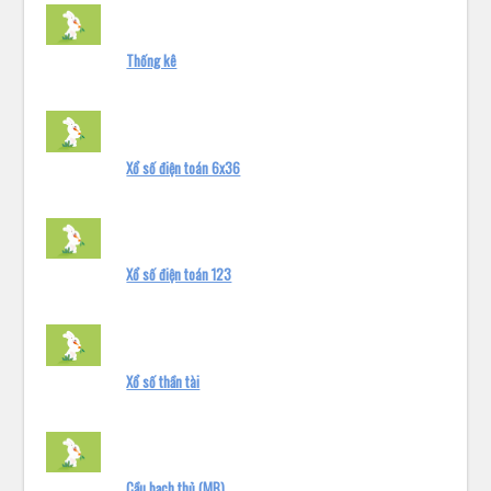
Thống kê
Xổ số điện toán 6x36
Xổ số điện toán 123
Xổ số thần tài
Cầu bạch thủ (MB)