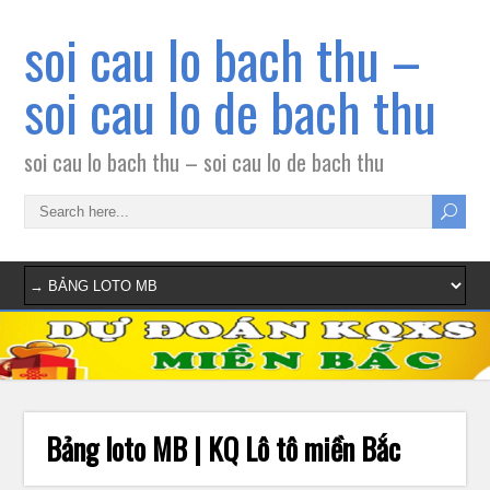
soi cau lo bach thu –
soi cau lo de bach thu
soi cau lo bach thu – soi cau lo de bach thu
Bảng loto MB | KQ Lô tô miền Bắc