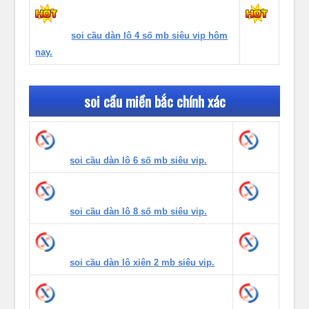
soi cầu dàn lô 4 số mb siêu vip hôm
nay.
soi cầu miền bắc chính xác
soi cầu dàn lô 6 số mb siêu vip.
soi cầu dàn lô 8 số mb siêu vip.
soi cầu dàn lô xiên 2 mb siêu vip.