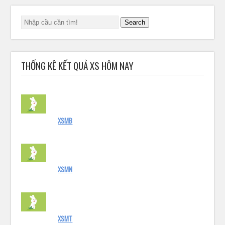
Search
THỐNG KÊ KẾT QUẢ XS HÔM NAY
XSMB
XSMN
XSMT