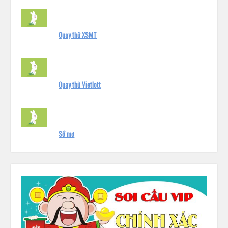
Quay thử XSMT
Quay thử Vietlott
Sổ mơ