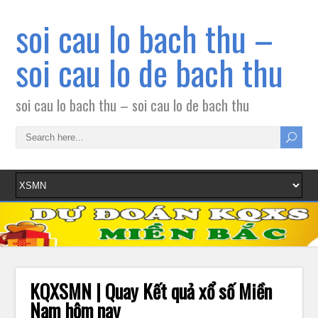
soi cau lo bach thu –
soi cau lo de bach thu
soi cau lo bach thu – soi cau lo de bach thu
KQXSMN | Quay Kết quả xổ số Miền
Nam hôm nay