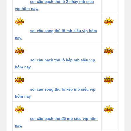
soi cầu bạch thủ lô 2 nháy mb siêu
vip hôm nay.
soi cầu song thủ lô mb siêu vip hôm
nay.
soi cầu bạch thủ lô kép mb siêu vip
hôm nay.
soi cầu song thủ lô kép mb siêu vip
hôm nay.
soi cầu bạch thủ đề mb siêu vip hôm
nay.