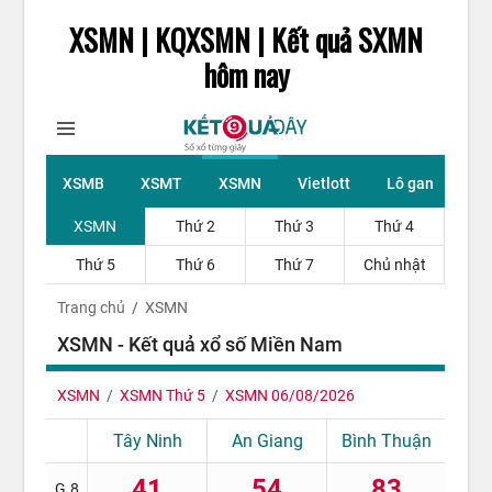
XSMN | KQXSMN | Kết quả SXMN
hôm nay