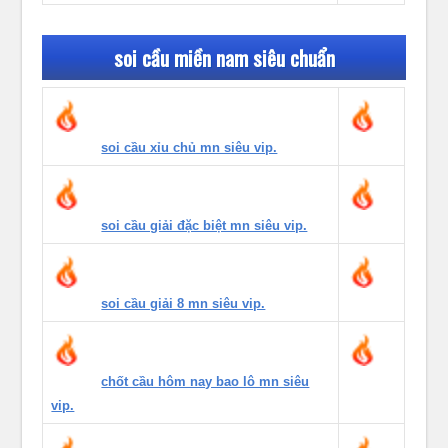
soi cầu miền nam siêu chuẩn
soi cầu xỉu chủ mn siêu vip.
soi cầu giải đặc biệt mn siêu vip.
soi cầu giải 8 mn siêu vip.
chốt cầu hôm nay bao lô mn siêu
vip.