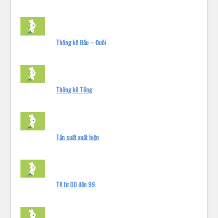
Thống kê Đầu – Đuôi
Thống kê Tổng
Tần suất xuất hiện
TK từ 00 đến 99