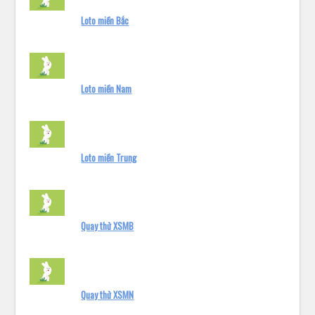
Loto miền Bắc
Loto miền Nam
Loto miền Trung
Quay thử XSMB
Quay thử XSMN