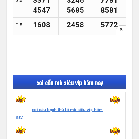
soi cầu mb siêu vip hôm nay
soi cầu bạch thủ lô mb siêu vip hôm
nay.