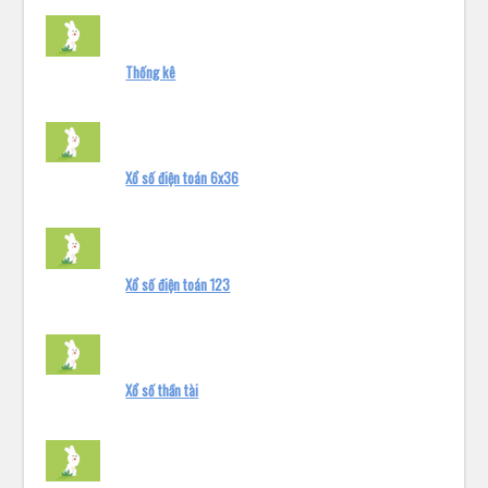
Thống kê
Xổ số điện toán 6x36
Xổ số điện toán 123
Xổ số thần tài