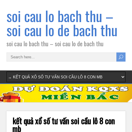
soi cau lo bach thu –
soi cau lo de bach thu
soi cau lo bach thu – soi cau lo de bach thu
kết quả xổ số tư vấn soi cầu lô 8 con
mb