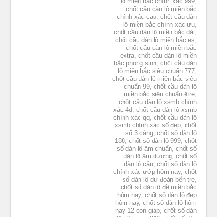
lô miền bắc chính xác 999
,
chốt cầu dàn lô miền bắc
chính xác cao
,
chốt cầu dàn
lô miền bắc chính xác ưu
,
chốt cầu dàn lô miền bắc dài
,
chốt cầu dàn lô miền bắc es
,
chốt cầu dàn lô miền bắc
extra
,
chốt cầu dàn lô miền
bắc phong sinh
,
chốt cầu dàn
lô miền bắc siêu chuẩn 777
,
chốt cầu dàn lô miền bắc siêu
chuẩn 99
,
chốt cầu dàn lô
miền bắc siêu chuẩn être
,
chốt cầu dàn lô xsmb chính
xác 4d
,
chốt cầu dàn lô xsmb
chính xác qq
,
chốt cầu dàn lô
xsmb chính xác số đẹp
,
chốt
số 3 càng
,
chốt số dàn lô
188
,
chốt số dàn lô 999
,
chốt
số dàn lô âm chuẩn
,
chốt số
dàn lô âm dương
,
chốt số
dàn lô cầu
,
chốt số dàn lô
chính xác ướp hôm nay
,
chốt
số dàn lô dự đoán bến tre
,
chốt số dàn lô đề miền bắc
hôm nay
,
chốt số dàn lô đẹp
hôm nay
,
chốt số dàn lô hôm
nay 12 con giáp
,
chốt số dàn