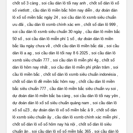
chốt số 3 càng , soi cầu dàn lô tối nay anh , chốt số dàn lô xổ
số vietlott , cầu dàn lô miền bắc hôm nay diễn , dự đoán dàn
lô xổ số miền bắc ngày 24 , soi cầu dàn lô xsmb siêu chuẩn
ưu đãi , cầu dàn lô xsmb chính xác em , chốt số dàn lô 999 ,
soi cầu dàn lô xsmb siêu chuẩn 30 ngày , cầu dàn lô miền bắc
50 số , soi cầu dàn lô miễn phí 1 số , dự đoán dàn lô miền
bắc lâu ngày chưa về , chốt cầu dàn lô miền bắc dài , soi cầu
dàn lô a ag , soi cầu dàn lô tối nay 8 6 2025 , soi cầu dàn lô
xsmb siêu chuẩn 777 , soi cầu dàn lô miễn phí 4g , chốt số
dàn lô hôm nay nhất , soi cầu dàn lô miễn phí phần trăm , soi
cầu lô miền bắc , chốt số dàn lô xsmb siêu chuẩn indonésia ,
chốt số dàn lô đề miền bắc hôm nay , chốt cầu dàn lô miền
bắc siêu chuẩn 777 , cầu dàn lô miền bắc siêu chuẩn vụ soi ,
dự đoán dàn lô miền bắc ba càng , soi cầu dàn lô tối nay yên ,
dự đoán dàn lô xổ số siêu chuẩn quảng nam , soi cầu dàn lô
xổ số u23 , dự đoán dàn lô xổ số miền bắc ă 9 , chốt số dàn
lô xsmb siêu chuẩn ây , cầu dàn lô xsmb chính xác miễn phí ,
chốt số dàn lô xổ số hôm nay hà nội , chốt số dàn lô siêu
chuẩn ăn , soi cầu dàn lô xổ số miền bắc 365 , soi cầu dàn lô