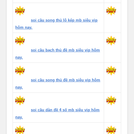
soi cầu song thủ lô kép mb siêu vip
hôm nay.
soi cầu bạch thủ đề mb siêu vip hôm
nay.
soi cầu song thủ đề mb siêu vip hôm
nay.
soi cầu dàn đề 4 số mb siêu vip hôm
nay.