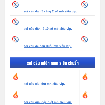
soi cầu dàn 3 càng 2 số mb siêu vip.
soi cầu dàn lô 10 số mb siêu vip.
soi cầu đề đầu đuôi mb siêu vip.
soi cầu miền nam siêu chuẩn
soi cầu xỉu chủ mn siêu vip.
soi cầu giải đặc biệt mn siêu vip.