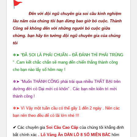
Đến với đội ngũ chuyên gia soi cầu kinh nghiệm
lâu năm của chúng tôi bạn đừng bao giờ bỏ cuộc. Thành
Công sẽ không đến với những người bỏ cuộc giữa
chừng. bạn hãy tin tưởng đội ngũ chuyên gia của chúng
tôi
❄➤ “ĐÃ SOI LÀ PHẢI CHUẨN – ĐÃ ĐÁNH THÌ PHẢI TRÚNG
“ .Cam kết chắc chắn sẽ mang đến chiến thắng thành công
cho bạn nào lấy số hôm nay !
❄➤ “Muốn THÀNH CÔNG phải trải qua nhiều THẤT BẠI trên
đường đời có Dại mới có khôn” . Các bạn nên kiên trì mới
thành công !
❄➤ Vì Vậy một tuần cầu có thể gãy 1 đến 2 ngày . Nên các
bạn nên theo đều để có lãi lớn nhé !!!
✔
Các chuyên gia
Soi Cầu Cao Cấp
của chúng tôi khẳng định
bắt chính xác
. Lô Vàng Ăn DÀN LÔ 8 SỐ MIỀN BẮC
hôm