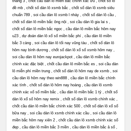
tháng 3 , chốt cầu dàn lô miền bắc chính xác ưu , chốt số lô
đề mb , chốt số dàn lô xsmb bắc , chốt số dàn lô xsmb siêu
chuẩn 789 , soi cầu dàn lô xsmb l nháy , chốt số dàn lô cầu ,
chốt số dàn lô miền bắc ông nội , soi cầu dàn lô gia lai s ,
chốt số dàn lô miền bắc ngọc , cầu dàn lô miền bắc hôm nay
u23 , dự đoán dàn lô xổ số miền bắc phí , cầu dàn lô miền
bắc 3 càng , soi cầu dàn lô tối nay vũng tàu , chốt số dàn lô
hôm nay bình dương , chốt số dàn lô xổ số xsmb hôm nay ,
soi cầu dàn lô hôm nay eurojackpot , cầu dàn lô miền bắc
chính xác đặc biệt , chốt cầu dàn lô miền bắc es , soi cầu dàn
lô miễn phí miền trung , chốt số dàn lô hôm nay de xsmb , soi
cầu dàn lô hôm nay theo win888 , cầu dàn lô miền bắc chính
xác tính , chốt số dàn lô hôm nay hoàng , cầu dàn lô xsmb
chính xác xổ số miền bắc , cầu dàn lô miền bắc 1 tỷ , chốt số
dàn lô xổ số hôm nay remix , chốt số dàn lô xsmb chính xác ,
chốt cầu dàn lô miền bắc chính xác 500 , chốt số dàn lô xổ số
bữa nay , soi cầu dàn lô xsmb chính xác cầu , soi cầu dàn lô
miền bắc hôm nay xiên 2 , chốt cầu dàn lô xsmb chính xác số
đẹp , cầu dàn lô miền bắc 3 miền , cầu dàn lô miền bắc â số ,