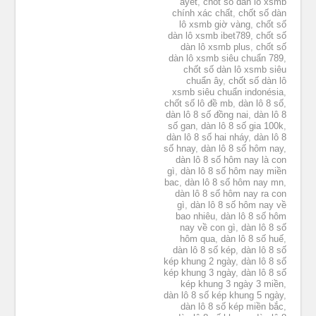
âyet
,
chốt số dàn lô xsmb
chính xác chất
,
chốt số dàn
lô xsmb giờ vàng
,
chốt số
dàn lô xsmb ibet789
,
chốt số
dàn lô xsmb plus
,
chốt số
dàn lô xsmb siêu chuẩn 789
,
chốt số dàn lô xsmb siêu
chuẩn ây
,
chốt số dàn lô
xsmb siêu chuẩn indonésia
,
chốt số lô đề mb
,
dàn lô 8 số
,
dàn lô 8 số đồng nai
,
dàn lô 8
số gan
,
dàn lô 8 số gia 100k
,
dàn lô 8 số hai nháy
,
dàn lô 8
số hnay
,
dàn lô 8 số hôm nay
,
dàn lô 8 số hôm nay là con
gì
,
dàn lô 8 số hôm nay miền
bac
,
dàn lô 8 số hôm nay mn
,
dàn lô 8 số hôm nay ra con
gì
,
dàn lô 8 số hôm nay về
bao nhiêu
,
dàn lô 8 số hôm
nay về con gì
,
dàn lô 8 số
hôm qua
,
dàn lô 8 số huế
,
dàn lô 8 số kép
,
dàn lô 8 số
kép khung 2 ngày
,
dàn lô 8 số
kép khung 3 ngày
,
dàn lô 8 số
kép khung 3 ngày 3 miền
,
dàn lô 8 số kép khung 5 ngày
,
dàn lô 8 số kép miền bắc
,