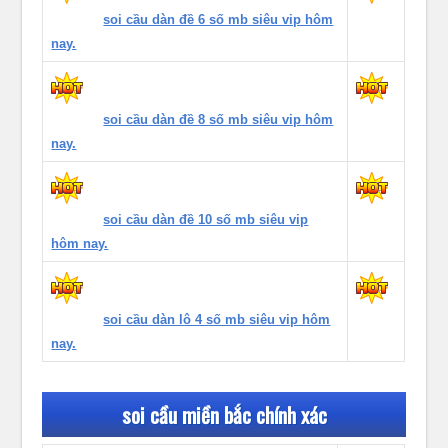
soi cầu dàn đề 6 số mb siêu vip hôm
nay.
soi cầu dàn đề 8 số mb siêu vip hôm
nay.
soi cầu dàn đề 10 số mb siêu vip
hôm nay.
soi cầu dàn lô 4 số mb siêu vip hôm
nay.
soi cầu miền bắc chính xác