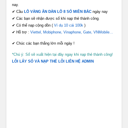
nay.
✔ Cầu
LÔ VÀNG ĂN DÀN LÔ 8 SỐ MIỀN BẮC
ngày nay
✔ Các bạn sẽ nhận được số khi nạp thẻ thành công
.
✔ Có thể nạp cộng dồn (
Ví dụ 10 cái 100k
)
✔ Hỗ trợ :
Viettel, Mobiphone, Vinaphone, Gate, VNMobile…
✔ Chúc các bạn thắng lớn mỗi ngày !
*Chú ý: Số sẽ xuất hiện tại đây ngay khi nạp thẻ thành công!
LỖI LẤY SỐ VÀ NẠP THẺ LỖI LIÊN HỆ ADMIN