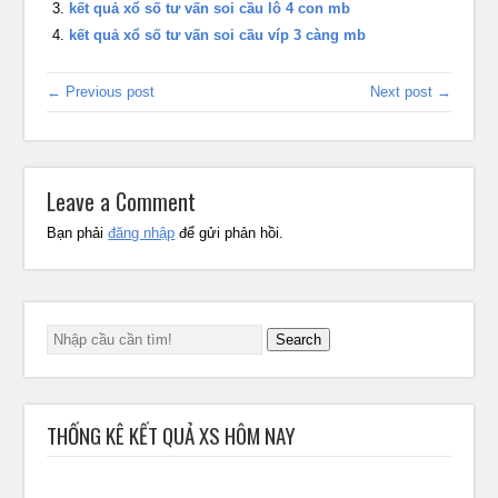
kết quả xổ số tư vấn soi cầu lô 4 con mb
kết quả xổ số tư vấn soi cầu víp 3 càng mb
← Previous post
Next post →
Leave a Comment
Bạn phải
đăng nhập
để gửi phản hồi.
Search
THỐNG KÊ KẾT QUẢ XS HÔM NAY