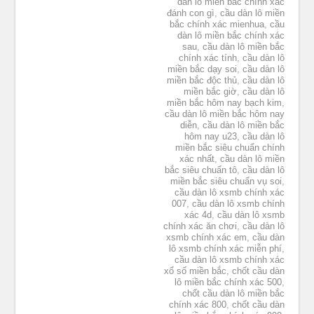
dàn lô miền bắc chính xác
đánh con gì
,
cầu dàn lô miền
bắc chính xác mienhua
,
cầu
dàn lô miền bắc chính xác
sau
,
cầu dàn lô miền bắc
chính xác tính
,
cầu dàn lô
miền bắc dạy soi
,
cầu dàn lô
miền bắc độc thủ
,
cầu dàn lô
miền bắc giờ
,
cầu dàn lô
miền bắc hôm nay bạch kim
,
cầu dàn lô miền bắc hôm nay
diễn
,
cầu dàn lô miền bắc
hôm nay u23
,
cầu dàn lô
miền bắc siêu chuẩn chính
xác nhất
,
cầu dàn lô miền
bắc siêu chuẩn tô
,
cầu dàn lô
miền bắc siêu chuẩn vụ soi
,
cầu dàn lô xsmb chính xác
007
,
cầu dàn lô xsmb chính
xác 4d
,
cầu dàn lô xsmb
chính xác ăn chơi
,
cầu dàn lô
xsmb chính xác em
,
cầu dàn
lô xsmb chính xác miễn phí
,
cầu dàn lô xsmb chính xác
xổ số miền bắc
,
chốt cầu dàn
lô miền bắc chính xác 500
,
chốt cầu dàn lô miền bắc
chính xác 800
,
chốt cầu dàn