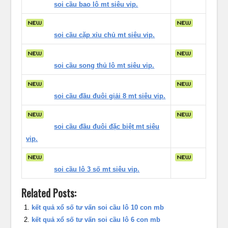
soi cầu bao lô mt siêu vip.
soi cầu cặp xỉu chủ mt siêu vip.
soi cầu song thủ lô mt siêu vip.
soi cầu đầu đuôi giải 8 mt siêu vip.
soi cầu đầu đuôi đặc biệt mt siêu
vip.
soi cầu lô 3 số mt siêu vip.
Related Posts:
kết quả xổ số tư vấn soi cầu lô 10 con mb
kết quả xổ số tư vấn soi cầu lô 6 con mb