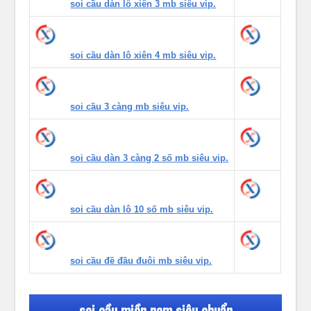
soi cầu dàn lô xiên 3 mb siêu vip.
soi cầu dàn lô xiên 4 mb siêu vip.
soi cầu 3 càng mb siêu vip.
soi cầu dàn 3 càng 2 số mb siêu vip.
soi cầu dàn lô 10 số mb siêu vip.
soi cầu đề đầu đuôi mb siêu vip.
soi cầu miền nam siêu chuẩn