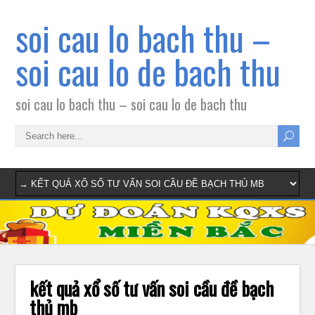
soi cau lo bach thu –
soi cau lo de bach thu
soi cau lo bach thu – soi cau lo de bach thu
kết quả xổ số tư vấn soi cầu đề bạch
thủ mb