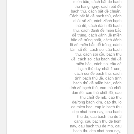
miền bắc
,
cách bắt de bach
thủ hang ngày
,
cách bắt đề
bạch thủ
,
cách bắt đề chuẩn
,
Cách bắt lô đề bạch thủ
,
cách
chốt số đề
,
cách đánh bạch
thủ đề
,
cách đánh đề bạch
thủ
,
cách đánh đề miền bắc
dễ trúng
,
cách đánh đề miền
bắc dễ trúng nhất
,
cách đánh
lô đề miền bắc dễ trúng
,
cách
làm số đề
,
cách soi cầu bạch
thủ
,
cách soi cầu bạch thủ
đề
,
cách soi cầu bạch thủ đề
miền bắc
,
cách soi cầu đề
bạch thủ duy nhất 1 con
,
cách soi đề bạch thủ
,
cách
tính bạch thủ đề
,
cách tính
bạch thủ đề miền bắc
,
cách
tính đề bạch thủ
,
cao thủ chốt
dàn đề
,
cao thủ chốt đề
,
cao
thủ chốt đề mb
,
cao thu
de/rong bach kim
,
cao thu lo
de mien bac
,
cap lo bach thu
dep nhat hom nay
,
cau bach
thu de
,
cau bach thu de 3
cang
,
cau bach thu de hom
nay
,
cau bach thu de mb
,
cau
bach thu dep nhat hom nay
,