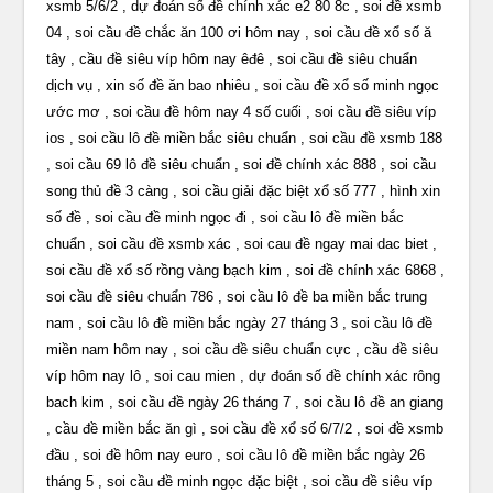
xsmb 5/6/2 , dự đoán số đề chính xác e2 80 8c , soi đề xsmb
04 , soi cầu đề chắc ăn 100 ơi hôm nay , soi cầu đề xổ số ă
tây , cầu đề siêu víp hôm nay êđê , soi cầu đề siêu chuẩn
dịch vụ , xin số đề ăn bao nhiêu , soi cầu đề xổ số minh ngọc
ước mơ , soi cầu đề hôm nay 4 số cuối , soi cầu đề siêu víp
ios , soi cầu lô đề miền bắc siêu chuẩn , soi cầu đề xsmb 188
, soi cầu 69 lô đề siêu chuẩn , soi đề chính xác 888 , soi cầu
song thủ đề 3 càng , soi cầu giải đặc biệt xổ số 777 , hình xin
số đề , soi cầu đề minh ngọc đi , soi cầu lô đề miền bắc
chuẩn , soi cầu đề xsmb xác , soi cau đề ngay mai dac biet ,
soi cầu đề xổ số rồng vàng bạch kim , soi đề chính xác 6868 ,
soi cầu đề siêu chuẩn 786 , soi cầu lô đề ba miền bắc trung
nam , soi cầu lô đề miền bắc ngày 27 tháng 3 , soi cầu lô đề
miền nam hôm nay , soi cầu đề siêu chuẩn cực , cầu đề siêu
víp hôm nay lô , soi cau mien , dự đoán số đề chính xác rông
bach kim , soi cầu đề ngày 26 tháng 7 , soi cầu lô đề an giang
, cầu đề miền bắc ăn gì , soi cầu đề xổ số 6/7/2 , soi đề xsmb
đầu , soi đề hôm nay euro , soi cầu lô đề miền bắc ngày 26
tháng 5 , soi cầu đề minh ngọc đặc biệt , soi cầu đề siêu víp