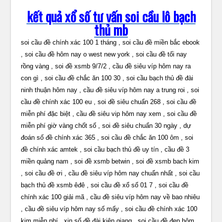
kết quả xổ số tư vấn soi cầu lô bạch
thủ mb
soi cầu đề chính xác 100 1 tháng , soi cầu đề miền bắc ebook
, soi cầu đề hôm nay o west new york , soi cầu đề tối nay
rồng vàng , soi đề xsmb 9/7/2 , cầu đề siêu víp hôm nay ra
con gì , soi cầu đề chắc ăn 100 30 , soi cầu bạch thủ đề đài
ninh thuận hôm nay , cầu đề siêu víp hôm nay a trung roi , soi
cầu đề chính xác 100 eu , soi đề siêu chuẩn 268 , soi cầu đề
miễn phí đặc biệt , cầu đề siêu vip hôm nay xem , soi cầu đề
miễn phí giờ vàng chốt số , soi đề siêu chuẩn 30 ngày , dự
đoán số đề chính xác 365 , soi cầu đề chắc ăn 100 ôm , soi
đề chính xác amtek , soi cầu bạch thủ đề uy tín , cầu đề 3
miền quảng nam , soi đề xsmb betwin , soi đề xsmb bach kim
, soi cầu đề ơi , cầu đề siêu víp hôm nay chuẩn nhất , soi cầu
bạch thủ đề xsmb êđê , soi cầu đề xổ số 01 7 , soi cầu đề
chính xác 100 giải mã , cầu đề siêu víp hôm nay về bao nhiêu
, cầu đề siêu víp hôm nay số mấy , soi cầu đề chính xác 100
kim miễn phí , xin số đề đài kiên giang , soi cầu đề đẹp hôm