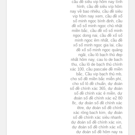
cầu đề siêu vip hôm nay tình
hình
,
cầu đề siêu víp hôm
nay về bao nhiêu
,
cầu đề siêu
vip hôm nay xem
,
cầu đề xổ
số minh ngọc bình định
,
cầu
đề xổ số minh ngọc chủ nhật
miền bắc
,
cầu đề xổ số minh
ngọc dong nai
,
cầu đề xổ số
minh ngoc êm nhất
,
cầu đề
xổ số minh ngọc gia lai
,
cầu
đề xổ số minh ngọc quảng
ngãi
,
cầu lô bạch thủ đẹp
nhất hôm nay
,
cau lo de bach
thu
,
cầu lô de bạch thủ chính
xác 100
,
cầu pascale đề miền
bắc
,
Cầu vip bạch thủ mb
,
cho số đề miền bắc miễn phí
,
cho số lô đề chuẩn
,
dự đoán
số đề chính xác 365
,
dự đoán
số đề chính xác ê miền
,
dự
đoán số đề chính xác e2 80
8c
,
dự đoán số đề chính xác
être
,
dự đoán số đề chính
xác rông bach kim
,
dự đoán
số đề chính xác siêu nhanh
,
dự đoán số đề chính xác xin
,
dự đoán số đề chính xác xổ
,
dự đoán số đề hôm nay ra