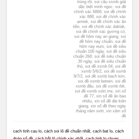
trúng rồi
,
soi cầu xsmb giải
đặc biệt minh ngoc
,
soi đề
chính xác 6868
,
soi đề chính
xác 888
,
soi đề chính xác
amtek
,
soi đề chính xác ăn
tiền
,
soi đề chính xác daklak
,
soi đề chính xác gương có
,
soi đề hôm nay an giang
,
soi
đề hôm nay chuẩn
,
soi đề
hôm nay euro
,
soi đề siêu
chuẩn 100 ngày
,
soi đề siêu
chuẩn 268
,
soi đề siêu chuẩn
30 ngày
,
soi đề siêu chuẩn
thủ
,
soi đề xsmb 04
,
soi đề
xsmb 5/6/2
,
soi đề xsmb
9/7/2
,
soi đề xsmb bach kim
,
soi đề xsmb betwin
,
soi đề
xsmb đầu
,
soi đề xsmb rbk
,
soi đề xsmb xskt.me
,
xin số
đề 77
,
xin số đề ăn bao
nhiêu
,
xin số đề đài kiên
giang
,
xin số đề theo ngày
tháng năm sinh
,
xin xăm số
đề
cach tinh cau lo, cách soi lô đề chuẩn nhất, cach bat lo, cách
đoán số đề, cách bắt lô chính xác nhất, cach tinh lo chuan