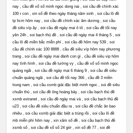
nay , cầu đề xổ số minh ngọc dong nai , soi cầu đề chính xác
100 r con , xin số đề theo ngày tháng năm sinh , soi cầu lô đề
tp hcm hôm nay , soi cầu đề chính xác âm dương , soi cầu
đề siêu víp ây , soi cầu đề ngày mai ô tô , soi cầu đề tối nay
yên 24h , soi bạch thủ đề , soi cầu đề ngày mai 4 tháng 5 , soi
cầu lô đề miền bắc miễn phí , soi cầu đề hôm nay 539 , soi
cầu đề chính xác 100 8888 , cầu đề siêu víp hôm nay phương
trang , soi cầu đề ngày mai đánh con gì , cầu đề siêu vip hôm
nay tình hình , soi cầu đề tường vy , cầu đề xổ số minh ngọc
quảng ngãi , soi cầu đề ngày mai 6 tháng 9 , soi cầu đề siêu
chuẩn quảng ngãi , soi cầu đề tối nay 366 , cầu đề 3 miền
trung nam , soi cầu xsmb giải đặc biệt minh ngoc , soi đề siêu
chuẩn thủ , soi cầu đề ông hoàng bảy , soi cầu bạch thủ đề
xsmb extranet , soi cầu đề ngày mai và , soi cầu bạch thủ đề
u23 , soi cầu đề siêu chuẩn đầu ra , soi cầu đề chắc ăn bao
nhiêu , soi cầu xsmb giải đặc biệt a trúng rồi , soi cầu lô đề
mb miễn phí hôm nay , xin xăm số đề , soi cầu bạch thủ đề
xsmb số , soi cầu đề xổ số 24 giờ , xin số đề 77 , soi đề