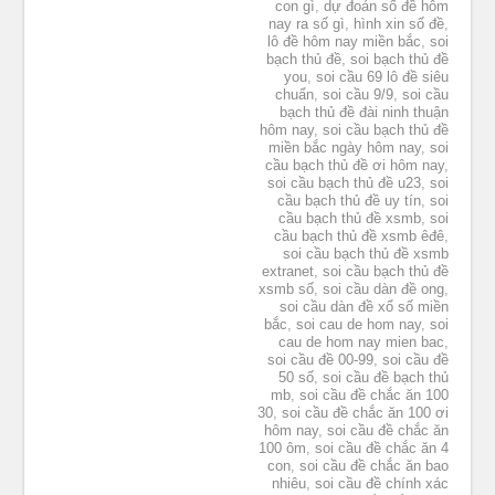
con gì
,
dự đoán số đề hôm
nay ra số gì
,
hình xin số đề
,
lô đề hôm nay miền bắc
,
soi
bạch thủ đề
,
soi bạch thủ đề
you
,
soi cầu 69 lô đề siêu
chuẩn
,
soi cầu 9/9
,
soi cầu
bạch thủ đề đài ninh thuận
hôm nay
,
soi cầu bạch thủ đề
miền bắc ngày hôm nay
,
soi
cầu bạch thủ đề ơi hôm nay
,
soi cầu bạch thủ đề u23
,
soi
cầu bạch thủ đề uy tín
,
soi
cầu bạch thủ đề xsmb
,
soi
cầu bạch thủ đề xsmb êđê
,
soi cầu bạch thủ đề xsmb
extranet
,
soi cầu bạch thủ đề
xsmb số
,
soi cầu dàn đề ong
,
soi cầu dàn đề xổ số miền
bắc
,
soi cau de hom nay
,
soi
cau de hom nay mien bac
,
soi cầu đề 00-99
,
soi cầu đề
50 số
,
soi cầu đề bạch thủ
mb
,
soi cầu đề chắc ăn 100
30
,
soi cầu đề chắc ăn 100 ơi
hôm nay
,
soi cầu đề chắc ăn
100 ôm
,
soi cầu đề chắc ăn 4
con
,
soi cầu đề chắc ăn bao
nhiêu
,
soi cầu đề chính xác