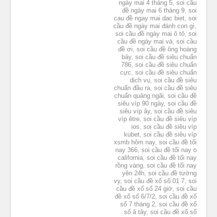
ngày mai 4 tháng 5
,
soi cầu
đề ngày mai 6 tháng 9
,
soi
cau đề ngay mai dac biet
,
soi
cầu đề ngày mai đánh con gì
,
soi cầu đề ngày mai ô tô
,
soi
cầu đề ngày mai và
,
soi cầu
đề ơi
,
soi cầu đề ông hoàng
bảy
,
soi cầu đề siêu chuẩn
786
,
soi cầu đề siêu chuẩn
cực
,
soi cầu đề siêu chuẩn
dịch vụ
,
soi cầu đề siêu
chuẩn đầu ra
,
soi cầu đề siêu
chuẩn quảng ngãi
,
soi cầu đề
siêu víp 90 ngày
,
soi cầu đề
siêu víp ây
,
soi cầu đề siêu
víp être
,
soi cầu đề siêu víp
ios
,
soi cầu đề siêu víp
kubet
,
soi cầu đề siêu víp
xsmb hôm nay
,
soi cầu đề tối
nay 366
,
soi cầu đề tối nay o
california
,
soi cầu đề tối nay
rồng vàng
,
soi cầu đề tối nay
yên 24h
,
soi cầu đề tường
vy
,
soi cầu đề xổ số 01 7
,
soi
cầu đề xổ số 24 giờ
,
soi cầu
đề xổ số 6/7/2
,
soi cầu đề xổ
số 7 tháng 2
,
soi cầu đề xổ
số ă tây
,
soi cầu đề xổ số