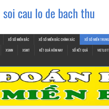
 soi cau lo de bach thu
XỔ SỐ MIỀN BẮC
XỔ SỐ MIỀN BẮC CHÍNH XÁC
XỔ SỐ MIỀN TRUNG
XSMN
XSMT
KẾT QUẢ HÔM NAY
SỔ KẾT QUẢ
VIETLOT