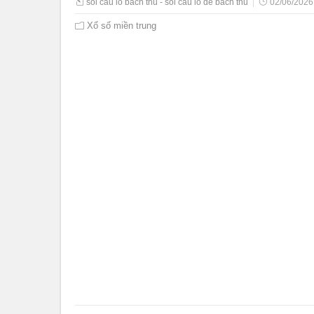
soi cau lo bach thu - soi cau lo de bach thu
02/06/2026
Xổ số miền trung