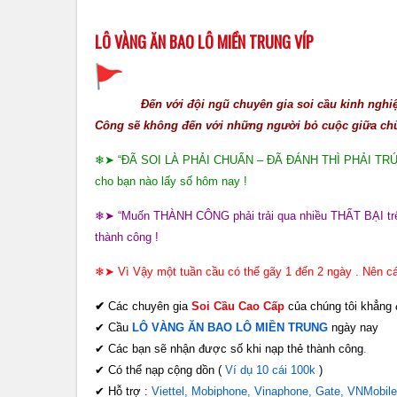
LÔ VÀNG ĂN BAO LÔ MIỀN TRUNG VÍP
Đến với đội ngũ chuyên gia soi cầu kinh ngh
Công sẽ không đến với những người bỏ cuộc giữa chừn
❄➤ “ĐÃ SOI LÀ PHẢI CHUẨN – ĐÃ ĐÁNH THÌ PHẢI TRÚNG 
cho bạn nào lấy số hôm nay !
❄➤ “Muốn THÀNH CÔNG phải trải qua nhiều THẤT BẠI trên
thành công !
❄➤ Vì Vậy một tuần cầu có thể gãy 1 đến 2 ngày . Nên các
✔
Các chuyên gia
Soi Cầu Cao Cấp
của chúng tôi khẳng 
✔ Cầu
LÔ VÀNG ĂN BAO LÔ MIỀN TRUNG
ngày nay
✔ Các bạn sẽ nhận được số khi nạp thẻ thành công
.
✔ Có thể nạp cộng dồn (
Ví dụ 10 cái 100k
)
✔ Hỗ trợ :
Viettel, Mobiphone, Vinaphone, Gate, VNMobi