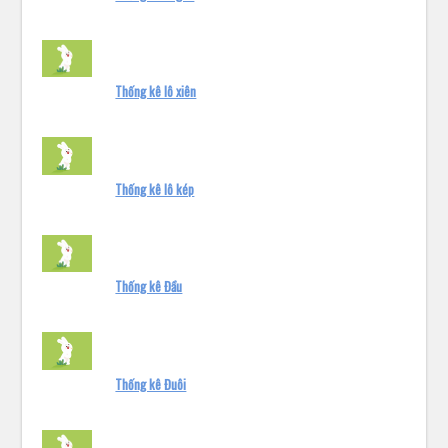
Thống kê lô xiên
Thống kê lô kép
Thống kê Đầu
Thống kê Đuôi