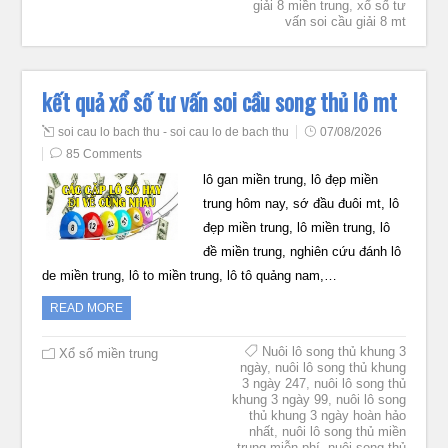
giải 8 miền trung
,
xổ số tư
vấn soi cầu giải 8 mt
kết quả xổ số tư vấn soi cầu song thủ lô mt
soi cau lo bach thu - soi cau lo de bach thu
07/08/2026
85 Comments
lô gan miền trung, lô đẹp miền
trung hôm nay, sớ đầu đuôi mt, lô
đẹp miền trung, lô miền trung, lô
đề miền trung, nghiên cứu đánh lô
de miền trung, lô to miền trung, lô tô quảng nam,…
READ MORE
Nuôi lô song thủ khung 3
Xổ số miền trung
ngày
,
nuôi lô song thủ khung
3 ngày 247
,
nuôi lô song thủ
khung 3 ngày 99
,
nuôi lô song
thủ khung 3 ngày hoàn hảo
nhất
,
nuôi lô song thủ miền
trung miễn phí
,
nuôi song thủ