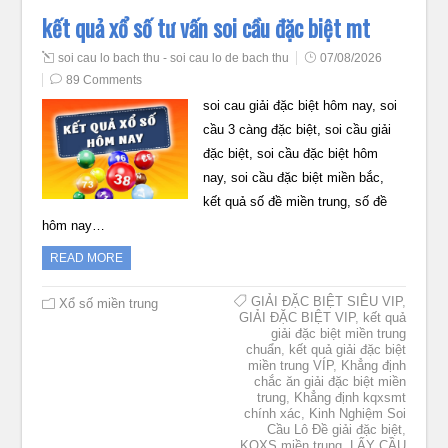
kết quả xổ số tư vấn soi cầu đặc biệt mt
soi cau lo bach thu - soi cau lo de bach thu
07/08/2026
89 Comments
soi cau giải đặc biệt hôm nay, soi
cầu 3 càng đặc biệt, soi cầu giải
đặc biệt, soi cầu đặc biệt hôm
nay, soi cầu đặc biệt miền bắc,
kết quả số đề miền trung, số đề
hôm nay…
READ MORE
GIẢI ĐẶC BIỆT SIÊU VIP
,
Xổ số miền trung
GIẢI ĐẶC BIỆT VIP
,
kết quả
giải đặc biệt miền trung
chuẩn
,
kết quả giải đặc biệt
miền trung VÍP
,
Khẳng định
chắc ăn giải đặc biệt miền
trung
,
Khẳng định kqxsmt
chính xác
,
Kinh Nghiệm Soi
Cầu Lô Đề giải đặc biệt
,
KQXS miền trung
,
LẤY CẦU