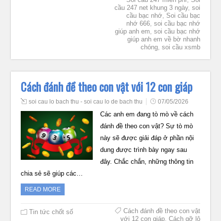
cầu 247 net khung 3 ngày
,
soi
cầu bạc nhớ
,
Soi cầu bạc
nhớ 666
,
soi cầu bạc nhớ
giúp anh em
,
soi cầu bạc nhớ
giúp anh em về bờ nhanh
chóng
,
soi cầu xsmb
Cách đánh đề theo con vật với 12 con giáp
soi cau lo bach thu - soi cau lo de bach thu
07/05/2026
Các anh em đang tò mò về cách
đánh đề theo con vật? Sự tò mò
này sẽ được giải đáp ở phần nội
dung được trình bày ngay sau
đây. Chắc chắn, những thông tin
chia sẻ sẽ giúp các…
READ MORE
Cách đánh đề theo con vật
Tin tức chốt số
với 12 con giáp
,
Cách gỡ lô