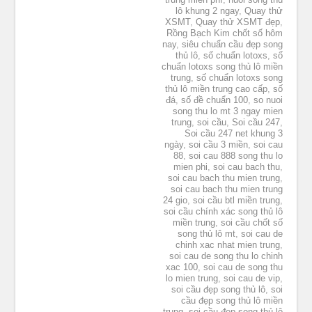
lô khung 2 ngay
,
Quay thử
XSMT
,
Quay thử XSMT đẹp
,
Rồng Bạch Kim chốt số hôm
nay
,
siêu chuẩn cầu đẹp song
thủ lô
,
số chuẩn lotoxs
,
số
chuẩn lotoxs song thủ lô miền
trung
,
số chuẩn lotoxs song
thủ lô miền trung cao cấp
,
số
đá
,
số đề chuẩn 100
,
so nuoi
song thu lo mt 3 ngay mien
trung
,
soi cầu
,
Soi cầu 247
,
Soi cầu 247 net khung 3
ngày
,
soi cầu 3 miền
,
soi cau
88
,
soi cau 888 song thu lo
mien phi
,
soi cau bach thu
,
soi cau bach thu mien trung
,
soi cau bach thu mien trung
24 gio
,
soi cầu btl miền trung
,
soi cầu chính xác song thủ lô
miền trung
,
soi cầu chốt số
song thủ lô mt
,
soi cau de
chinh xac nhat mien trung
,
soi cau de song thu lo chinh
xac 100
,
soi cau de song thu
lo mien trung
,
soi cau de vip
,
soi cầu đẹp song thủ lô
,
soi
cầu đẹp song thủ lô miền
trung
,
soi cầu đẹp song thủ lô