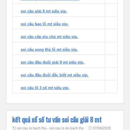
soi cầu giải 8 mt siêu vip.
soi cầu bao lô mt siêu vip.
soi cầu cặp xỉu chủ mt siêu vip.
soi cầu song thủ lô mt siêu vip.
soi cầu đầu đuôi giải 8 mt siêu vip.
soi cầu đầu đuôi đặc biệt mt siêu vip.
soi cầu lô 3 số mt siêu vip.
kết quả xổ số tư vấn soi cầu giải 8 mt
soi cau lo bach thu - soi cau lo de bach thu
07/08/2026