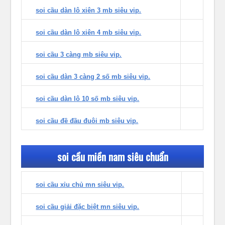
soi cầu dàn lô xiên 3 mb siêu vip.
soi cầu dàn lô xiên 4 mb siêu vip.
soi cầu 3 càng mb siêu vip.
soi cầu dàn 3 càng 2 số mb siêu vip.
soi cầu dàn lô 10 số mb siêu vip.
soi cầu đề đầu đuôi mb siêu vip.
soi cầu miền nam siêu chuẩn
soi cầu xỉu chủ mn siêu vip.
soi cầu giải đặc biệt mn siêu vip.