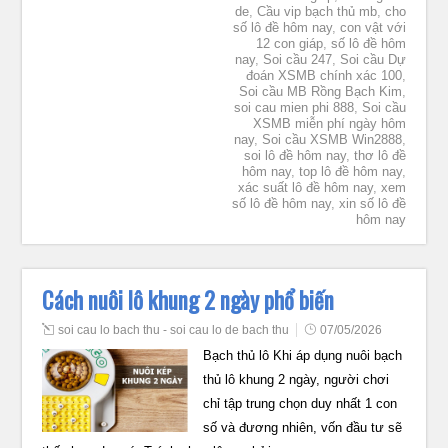
de
,
Cầu vip bạch thủ mb
,
cho
số lô đề hôm nay
,
con vật với
12 con giáp
,
số lô đề hôm
nay
,
Soi cầu 247
,
Soi cầu Dự
đoán XSMB chính xác 100
,
Soi cầu MB Rồng Bạch Kim
,
soi cau mien phi 888
,
Soi cầu
XSMB miễn phí ngày hôm
nay
,
Soi cầu XSMB Win2888
,
soi lô đề hôm nay
,
thơ lô đề
hôm nay
,
top lô đề hôm nay
,
xác suất lô đề hôm nay
,
xem
số lô đề hôm nay
,
xin số lô đề
hôm nay
Cách nuôi lô khung 2 ngày phổ biến
soi cau lo bach thu - soi cau lo de bach thu
07/05/2026
Bạch thủ lô Khi áp dụng nuôi bạch
thủ lô khung 2 ngày, người chơi
chỉ tập trung chọn duy nhất 1 con
số và đương nhiên, vốn đầu tư sẽ