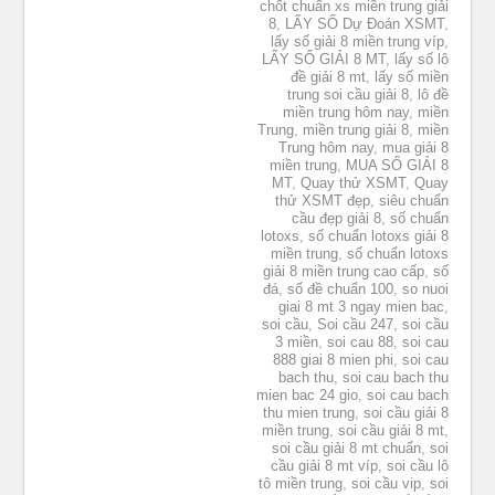
chốt chuẩn xs miền trung giải
8
,
LẤY SỐ Dự Đoán XSMT
,
lấy số giải 8 miền trung víp
,
LẤY SỐ GIẢI 8 MT
,
lấy số lô
đề giải 8 mt
,
lấy số miền
trung soi cầu giải 8
,
lô đề
miền trung hôm nay
,
miền
Trung
,
miền trung giải 8
,
miền
Trung hôm nay
,
mua giải 8
miền trung
,
MUA SỐ GIẢI 8
MT
,
Quay thử XSMT
,
Quay
thử XSMT đẹp
,
siêu chuẩn
cầu đẹp giải 8
,
số chuẩn
lotoxs
,
số chuẩn lotoxs giải 8
miền trung
,
số chuẩn lotoxs
giải 8 miền trung cao cấp
,
số
đá
,
số đề chuẩn 100
,
so nuoi
giai 8 mt 3 ngay mien bac
,
soi cầu
,
Soi cầu 247
,
soi cầu
3 miền
,
soi cau 88
,
soi cau
888 giai 8 mien phi
,
soi cau
bach thu
,
soi cau bach thu
mien bac 24 gio
,
soi cau bach
thu mien trung
,
soi cầu giải 8
miền trung
,
soi cầu giải 8 mt
,
soi cầu giải 8 mt chuẩn
,
soi
cầu giải 8 mt víp
,
soi cầu lô
tô miền trung
,
soi cầu vip
,
soi