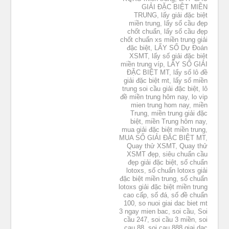
GIẢI ĐẶC BIỆT MIỀN
TRUNG
,
lấy giải đặc biệt
miền trung
,
lấy số cầu đẹp
chốt chuẩn
,
lấy số cầu đẹp
chốt chuẩn xs miền trung giải
đặc biệt
,
LẤY SỐ Dự Đoán
XSMT
,
lấy số giải đặc biệt
miền trung víp
,
LẤY SỐ GIẢI
ĐẶC BIỆT MT
,
lấy số lô đề
giải đặc biệt mt
,
lấy số miền
trung soi cầu giải đặc biệt
,
lô
đề miền trung hôm nay
,
lo vip
mien trung hom nay
,
miền
Trung
,
miền trung giải đặc
biệt
,
miền Trung hôm nay
,
mua giải đặc biệt miền trung
,
MUA SỐ GIẢI ĐẶC BIỆT MT
,
Quay thử XSMT
,
Quay thử
XSMT đẹp
,
siêu chuẩn cầu
đẹp giải đặc biệt
,
số chuẩn
lotoxs
,
số chuẩn lotoxs giải
đặc biệt miền trung
,
số chuẩn
lotoxs giải đặc biệt miền trung
cao cấp
,
số đá
,
số đề chuẩn
100
,
so nuoi giai dac biet mt
3 ngay mien bac
,
soi cầu
,
Soi
cầu 247
,
soi cầu 3 miền
,
soi
cau 88
,
soi cau 888 giai dac