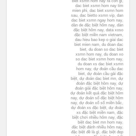
biet xsmn hom nay ra con gi
,
dac biet xsmn hom nay tim
mien phi
,
dac biet xsmn hom
sau
,
dac bietto xsmn vip
,
dan
dac biet xsmn ngay hom nay
,
dàn de đặc biệt hôm nay
,
dàn
đặc biệt hôm nay
,
data xoso
đặc biệt miền nam vietnam
,
dau hieu bao kep o giai dac
biet mien nam
,
du doan dac
biet
,
du doan so dac biet
xsmn hom nay
,
du doan xo
so dac biet xsmn hom nay
,
du doan xs dac biet xsmn
hom nay
,
dự đoán cầu dac
biet
,
dự đoán cầu gải đặc
biệt
,
dự đoán dac biet mn
,
dự
đoán đặc biệt hôm nay
,
dự
đoán giải đặc biệt hôm nay
,
dự đoán kết quả đặc biệt hôm
nay
,
dự đoán số đặc biệt hôm
nay
,
dự đoán xổ số miền bắc
,
dự đoán xs đặc biệt
,
dự đoán
xs đặc biệt miền nam
,
đặc
biệt chơi nhiều hôm nay
,
đặc
biệt dac biet mn hom nay
,
đặc biệt đánh nhiều hôm nay
,
đặc biệt đề là gì
,
đặc biệt đẹp