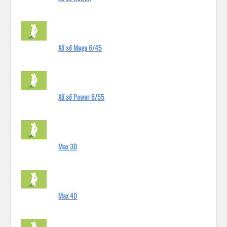
Xổ số Mega 6/45
Xổ số Power 6/55
Max 3D
Max 4D