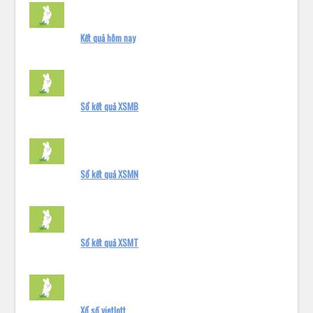
Kết quả hôm nay
Sổ kết quả XSMB
Sổ kết quả XSMN
Sổ kết quả XSMT
Xổ số vietlott