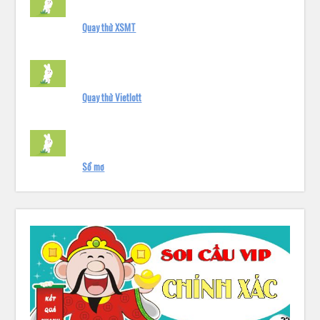
Quay thử XSMT
Quay thử Vietlott
Sổ mơ