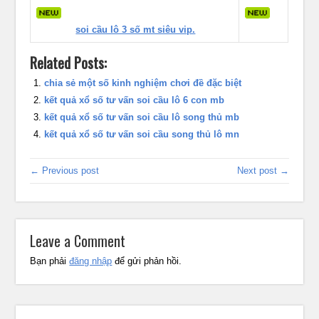
soi cầu lô 3 số mt siêu vip.
Related Posts:
chia sẻ một số kinh nghiệm chơi đề đặc biệt
kết quả xổ số tư vấn soi cầu lô 6 con mb
kết quả xổ số tư vấn soi cầu lô song thủ mb
kết quả xổ số tư vấn soi cầu song thủ lô mn
← Previous post
Next post →
Leave a Comment
Bạn phải
đăng nhập
để gửi phản hồi.