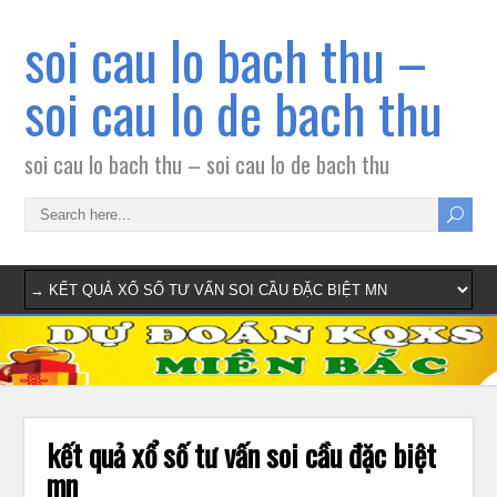
soi cau lo bach thu –
soi cau lo de bach thu
soi cau lo bach thu – soi cau lo de bach thu
kết quả xổ số tư vấn soi cầu đặc biệt
mn