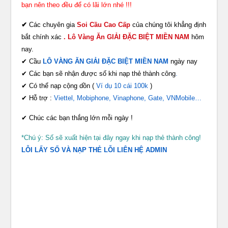
bạn nên theo đều để có lãi lớn nhé !!!
✔
Các chuyên gia
Soi Cầu Cao Cấp
của chúng tôi khẳng định
bắt chính xác
. Lô Vàng Ăn GIẢI ĐẶC BIỆT MIỀN NAM
hôm
nay.
✔ Cầu
LÔ VÀNG ĂN GIẢI ĐẶC BIỆT MIỀN NAM
ngày nay
✔ Các bạn sẽ nhận được số khi nạp thẻ thành công
.
✔ Có thể nạp cộng dồn (
Ví dụ 10 cái 100k
)
✔ Hỗ trợ :
Viettel, Mobiphone, Vinaphone, Gate, VNMobile…
✔ Chúc các bạn thắng lớn mỗi ngày !
*Chú ý: Số sẽ xuất hiện tại đây ngay khi nạp thẻ thành công!
LỖI LẤY SỐ VÀ NẠP THẺ LỖI LIÊN HỆ ADMIN