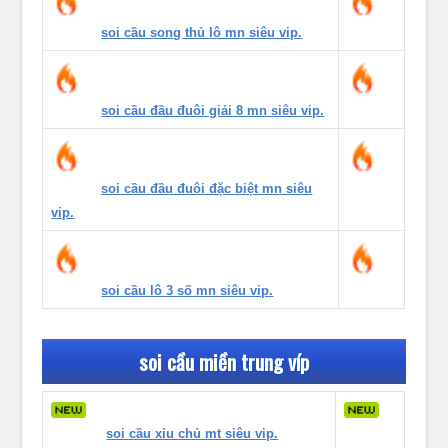
soi cầu song thủ lô mn siêu vip.
soi cầu đầu đuôi giải 8 mn siêu vip.
soi cầu đầu đuôi đặc biệt mn siêu
vip.
soi cầu lô 3 số mn siêu vip.
soi cầu miền trung víp
soi cầu xỉu chủ mt siêu vip.