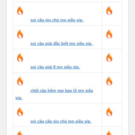
soi cầu xỉu chủ mn siêu vip.
soi cầu giải đặc biệt mn siêu vip.
soi cầu giải 8 mn siêu vip.
chốt cầu hôm nay bao lô mn siêu
vip.
soi cầu cặp xỉu chủ mn siêu vip.