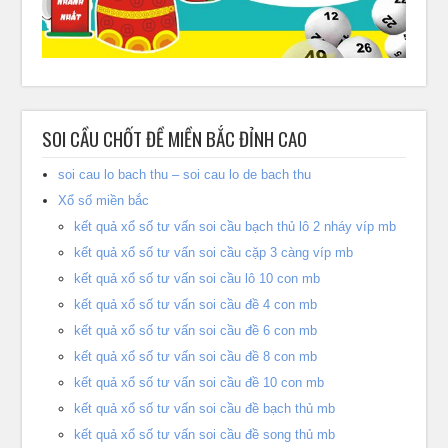
SOI CẦU CHỐT ĐỀ MIỀN BẮC ĐỈNH CAO
soi cau lo bach thu – soi cau lo de bach thu
Xổ số miền bắc
kết quả xổ số tư vấn soi cầu bạch thủ lô 2 nháy víp mb
kết quả xổ số tư vấn soi cầu cặp 3 càng víp mb
kết quả xổ số tư vấn soi cầu lô 10 con mb
kết quả xổ số tư vấn soi cầu đề 4 con mb
kết quả xổ số tư vấn soi cầu đề 6 con mb
kết quả xổ số tư vấn soi cầu đề 8 con mb
kết quả xổ số tư vấn soi cầu đề 10 con mb
kết quả xổ số tư vấn soi cầu đề bạch thủ mb
kết quả xổ số tư vấn soi cầu đề song thủ mb