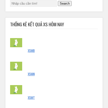
Search
THỐNG KÊ KẾT QUẢ XS HÔM NAY
XSMB
XSMN
XSMT