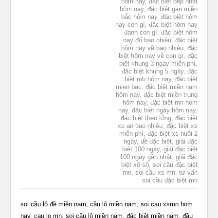
hôm nay
,
đặc biệt đẹp nhất
hôm nay
,
đặc biệt gan miền
bắc hôm nay
,
đặc biệt hôm
nay con gì
,
đặc biệt hôm nay
đánh con gì
,
đặc biệt hôm
nay đổ bao nhiêu
,
đặc biệt
hôm nay về bao nhiêu
,
đặc
biệt hôm nay về con gì
,
đặc
biệt khung 3 ngày miễn phí
,
đặc biệt khung 5 ngày
,
đặc
biệt mb hôm nay
,
đặc biệt
mien bac
,
đặc biệt miền nam
hôm nay
,
đặc biệt miền trung
hôm nay
,
đặc biệt mn hom
nay
,
đặc biệt ngày hôm nay
,
đặc biệt theo tổng
,
đặc biệt
xs an bao nhiêu
,
đặc biệt xs
miễn phí
,
đặc biệt xs nuôi 2
ngày
,
đề đặc biệt
,
giải đặc
biệt 100 ngày
,
giải đặc biệt
100 ngày gần nhất
,
giải đặc
biệt xổ số
,
soi cầu đặc biệt
mn
,
soi cầu xs mn
,
tư vấn
soi cầu đặc biệt mn
soi cầu lô đề miền nam, cầu lô miền nam, soi cau xsmn hom
nay, cau lo mn, soi cầu lô miền nam, đặc biệt miền nam, đầu