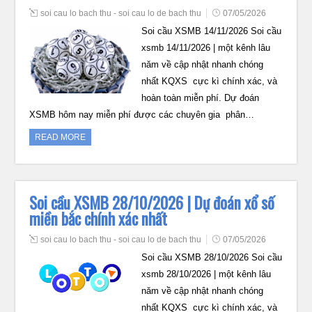
soi cau lo bach thu - soi cau lo de bach thu
07/05/2026
Soi cầu XSMB 14/11/2026 Soi cầu
xsmb 14/11/2026 | một kênh lâu
năm về cập nhật nhanh chóng
nhất KQXS cực kì chính xác, và
hoàn toàn miễn phí. Dự đoán
XSMB hôm nay miễn phí được các chuyên gia phân…
READ MORE
Soi cầu XSMB 28/10/2026 | Dự đoán xổ số
miền bắc chính xác nhất
soi cau lo bach thu - soi cau lo de bach thu
07/05/2026
Soi cầu XSMB 28/10/2026 Soi cầu
xsmb 28/10/2026 | một kênh lâu
năm về cập nhật nhanh chóng
nhất KQXS cực kì chính xác, và