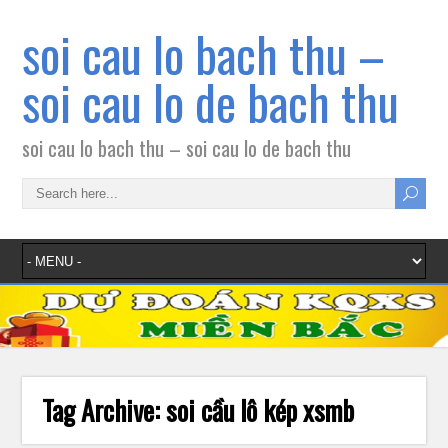
soi cau lo bach thu –
soi cau lo de bach thu
soi cau lo bach thu – soi cau lo de bach thu
Tag Archive:
soi cầu lô kép xsmb