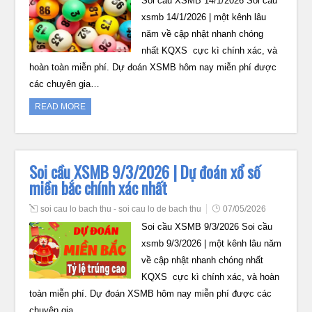
Soi cầu XSMB 14/1/2026 Soi cầu
xsmb 14/1/2026 | một kênh lâu
năm về cập nhật nhanh chóng
nhất KQXS cực kì chính xác, và
hoàn toàn miễn phí. Dự đoán XSMB hôm nay miễn phí được
các chuyên gia…
READ MORE
Soi cầu XSMB 9/3/2026 | Dự đoán xổ số
miền bắc chính xác nhất
soi cau lo bach thu - soi cau lo de bach thu
07/05/2026
Soi cầu XSMB 9/3/2026 Soi cầu
xsmb 9/3/2026 | một kênh lâu năm
về cập nhật nhanh chóng nhất
KQXS cực kì chính xác, và hoàn
toàn miễn phí. Dự đoán XSMB hôm nay miễn phí được các
chuyên gia…