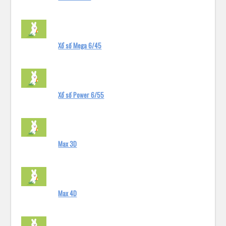
Xổ số Mega 6/45
Xổ số Power 6/55
Max 3D
Max 4D