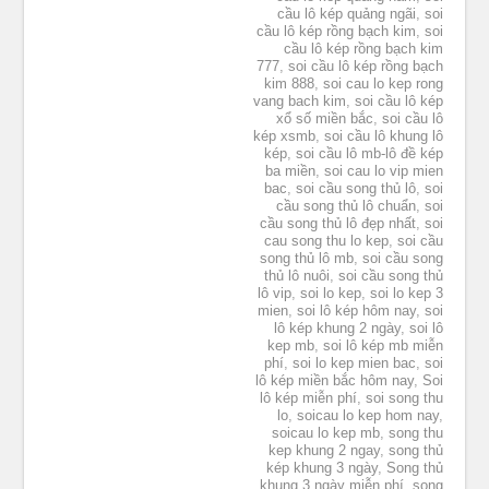
cầu lô kép quảng ngãi
,
soi
cầu lô kép rồng bạch kim
,
soi
cầu lô kép rồng bạch kim
777
,
soi cầu lô kép rồng bạch
kim 888
,
soi cau lo kep rong
vang bach kim
,
soi cầu lô kép
xổ số miền bắc
,
soi cầu lô
kép xsmb
,
soi cầu lô khung lô
kép
,
soi cầu lô mb-lô đề kép
ba miền
,
soi cau lo vip mien
bac
,
soi cầu song thủ lô
,
soi
cầu song thủ lô chuẩn
,
soi
cầu song thủ lô đẹp nhất
,
soi
cau song thu lo kep
,
soi cầu
song thủ lô mb
,
soi cầu song
thủ lô nuôi
,
soi cầu song thủ
lô vip
,
soi lo kep
,
soi lo kep 3
mien
,
soi lô kép hôm nay
,
soi
lô kép khung 2 ngày
,
soi lô
kep mb
,
soi lô kép mb miễn
phí
,
soi lo kep mien bac
,
soi
lô kép miền bắc hôm nay
,
Soi
lô kép miễn phí
,
soi song thu
lo
,
soicau lo kep hom nay
,
soicau lo kep mb
,
song thu
kep khung 2 ngay
,
song thủ
kép khung 3 ngày
,
Song thủ
khung 3 ngày miễn phí
,
song