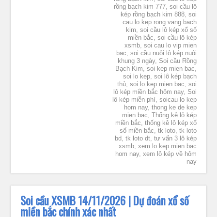
rồng bạch kim 777
,
soi cầu lô
kép rồng bạch kim 888
,
soi
cau lo kep rong vang bach
kim
,
soi cầu lô kép xổ số
miền bắc
,
soi cầu lô kép
xsmb
,
soi cau lo vip mien
bac
,
soi cầu nuôi lô kép nuôi
khung 3 ngày
,
Soi cầu Rồng
Bạch Kim
,
soi kep mien bac
,
soi lo kep
,
soi lô kép bạch
thủ
,
soi lo kep mien bac
,
soi
lô kép miền bắc hôm nay
,
Soi
lô kép miễn phí
,
soicau lo kep
hom nay
,
thong ke de kep
mien bac
,
Thống kê lô kép
miền bắc
,
thống kê lô kép xổ
số miền bắc
,
tk loto
,
tk loto
bd
,
tk loto dt
,
tư vấn 3 lô kép
xsmb
,
xem lo kep mien bac
hom nay
,
xem lô kép về hôm
nay
Soi cầu XSMB 14/11/2026 | Dự đoán xổ số
miền bắc chính xác nhất