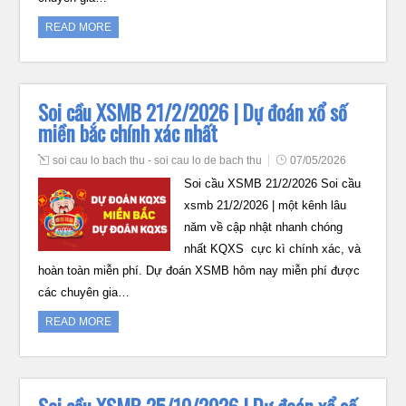
READ MORE
Soi cầu XSMB 21/2/2026 | Dự đoán xổ số
miền bắc chính xác nhất
soi cau lo bach thu - soi cau lo de bach thu
07/05/2026
Soi cầu XSMB 21/2/2026 Soi cầu
xsmb 21/2/2026 | một kênh lâu
năm về cập nhật nhanh chóng
nhất KQXS cực kì chính xác, và
hoàn toàn miễn phí. Dự đoán XSMB hôm nay miễn phí được
các chuyên gia…
READ MORE