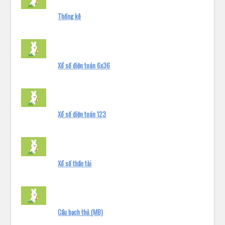
Thống kê
Xổ số điện toán 6x36
Xổ số điện toán 123
Xổ số thần tài
Cầu bạch thủ (MB)