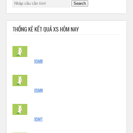
Search
THỐNG KÊ KẾT QUẢ XS HÔM NAY
XSMB
XSMN
XSMT