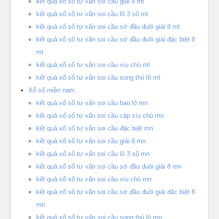
kết quả xổ số tư vấn soi cầu giải 8 mt
kết quả xổ số tư vấn soi cầu lô 3 số mt
kết quả xổ số tư vấn soi cầu sớ đầu đuôi giải 8 mt
kết quả xổ số tư vấn soi cầu sớ đầu đuôi giải đặc biệt 8
mt
kết quả xổ số tư vấn soi cầu xíu chủ mt
kết quả xổ số tư vấn soi cầu song thủ lô mt
Xổ số miền nam
kết quả xổ số tư vấn soi cầu bao lô mn
kết quả xổ số tư vấn soi cầu cặp xíu chủ mn
kết quả xổ số tư vấn soi cầu đặc biệt mn
kết quả xổ số tư vấn soi cầu giải 8 mn
kết quả xổ số tư vấn soi cầu lô 3 số mn
kết quả xổ số tư vấn soi cầu sớ đầu đuôi giải 8 mn
kết quả xổ số tư vấn soi cầu xíu chủ mn
kết quả xổ số tư vấn soi cầu sớ đầu đuôi giải đặc biệt 8
mn
kết quả xổ số tư vấn soi cầu song thủ lô mn