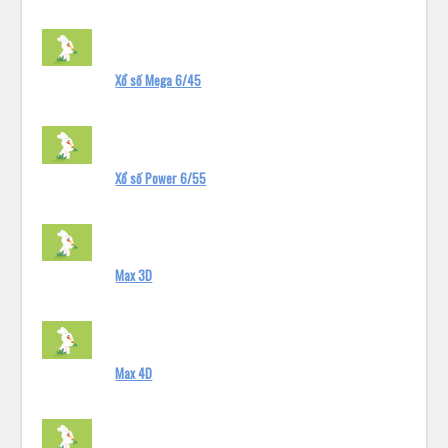
Xổ số Mega 6/45
Xổ số Power 6/55
Max 3D
Max 4D