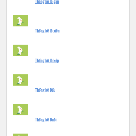
Thống kê lô gan
Thống kê lô xiên
Thống kê lô kép
Thống kê Đầu
Thống kê Đuôi