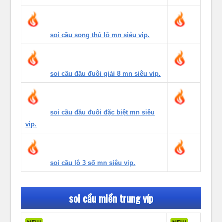
soi cầu song thủ lô mn siêu vip.
soi cầu đầu đuôi giải 8 mn siêu vip.
soi cầu đầu đuôi đặc biệt mn siêu
vip.
soi cầu lô 3 số mn siêu vip.
soi cầu miền trung víp