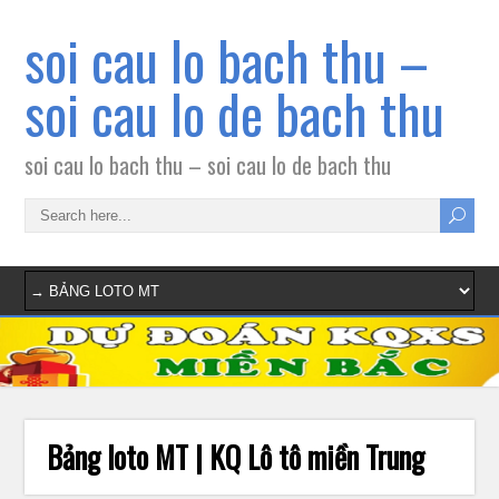
soi cau lo bach thu –
soi cau lo de bach thu
soi cau lo bach thu – soi cau lo de bach thu
Bảng loto MT | KQ Lô tô miền Trung