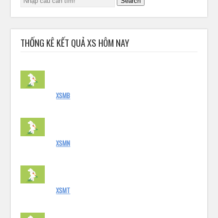
Search
THỐNG KÊ KẾT QUẢ XS HÔM NAY
XSMB
XSMN
XSMT