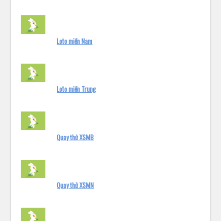
Loto miền Nam
Loto miền Trung
Quay thử XSMB
Quay thử XSMN