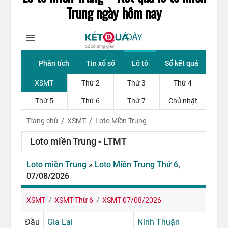
Trung ngày hôm nay