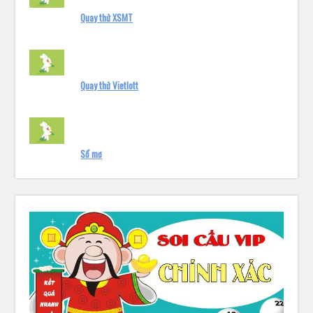
Quay thử XSMT
Quay thử Vietlott
Sổ mơ