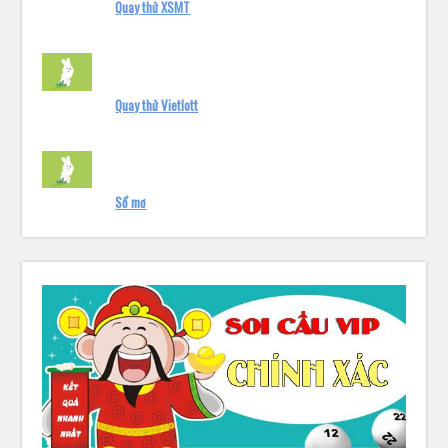
Quay thử XSMT
Quay thử Vietlott
Sổ mơ