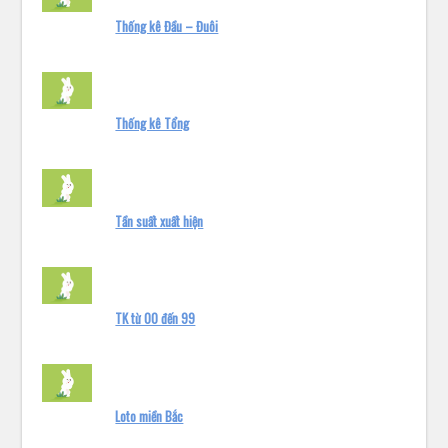
Thống kê Đầu – Đuôi
Thống kê Tổng
Tần suất xuất hiện
TK từ 00 đến 99
Loto miền Bắc