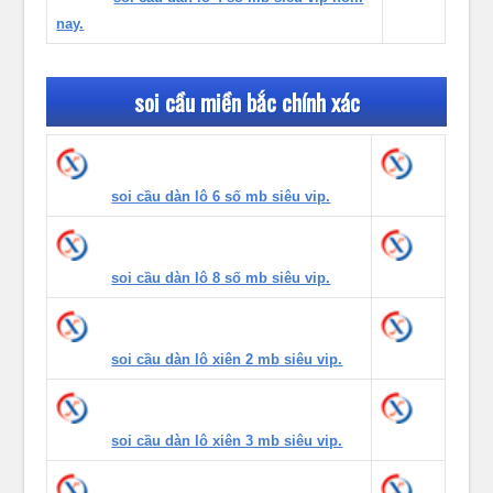
nay.
soi cầu miền bắc chính xác
soi cầu dàn lô 6 số mb siêu vip.
soi cầu dàn lô 8 số mb siêu vip.
soi cầu dàn lô xiên 2 mb siêu vip.
soi cầu dàn lô xiên 3 mb siêu vip.