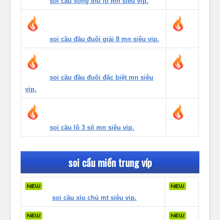
soi cầu song thủ lô mn siêu vip.
soi cầu đầu đuôi giải 8 mn siêu vip.
soi cầu đầu đuôi đặc biệt mn siêu
vip.
soi cầu lô 3 số mn siêu vip.
soi cầu miền trung víp
soi cầu xỉu chủ mt siêu vip.