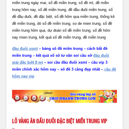
miền trung ngày mai, số đề miền trung, số đề mt, đề miền
trung hôm nay, số đề miền trung, đề đầu đuôi miền trung, số
đề đầu đuôi, đề đặc biệt, số đề hôm qua miền trung, thống kê
đề miền trung, dò số đề miền trung, so de mien trung, số đề
miền trung hôm qua, dự đoán số đề miền trung, số đề hôm
nay mien trung, kết quả số đề miền trung, đề miền trung
đầu đuôi xsmt
– bảng số đề miền trung – cách bắt đề
miền trung – kết quả xổ số tư vấn soi cầu sớ
đầu đuôi
giải đặc biệt 8 mt
– soi cầu đầu đuôi xsmt – cầu vip 3
miền chính xác hôm nay – số đề 3 càng đẹp nhất –
cầu đề
hôm nay vip
LÔ VÀNG ĂN ĐẦU ĐUÔI ĐẶC BIỆT MIỀN TRUNG VIP