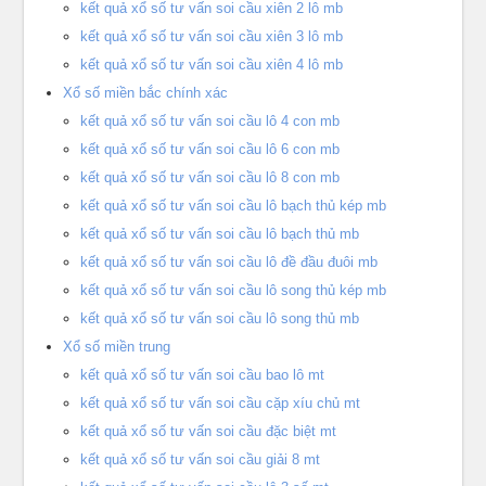
kết quả xổ số tư vấn soi cầu xiên 2 lô mb
kết quả xổ số tư vấn soi cầu xiên 3 lô mb
kết quả xổ số tư vấn soi cầu xiên 4 lô mb
Xổ số miền bắc chính xác
kết quả xổ số tư vấn soi cầu lô 4 con mb
kết quả xổ số tư vấn soi cầu lô 6 con mb
kết quả xổ số tư vấn soi cầu lô 8 con mb
kết quả xổ số tư vấn soi cầu lô bạch thủ kép mb
kết quả xổ số tư vấn soi cầu lô bạch thủ mb
kết quả xổ số tư vấn soi cầu lô đề đầu đuôi mb
kết quả xổ số tư vấn soi cầu lô song thủ kép mb
kết quả xổ số tư vấn soi cầu lô song thủ mb
Xổ số miền trung
kết quả xổ số tư vấn soi cầu bao lô mt
kết quả xổ số tư vấn soi cầu cặp xíu chủ mt
kết quả xổ số tư vấn soi cầu đặc biệt mt
kết quả xổ số tư vấn soi cầu giải 8 mt