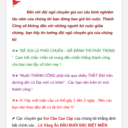
Đến với đội ngũ chuyên gia soi cầu kinh nghiệm
lâu năm của chúng tôi bạn đừng bao giờ bỏ cuộc. Thành
Công sẽ không đến với những người bỏ cuộc giữa
chừng. bạn hãy tin tưởng đội ngũ chuyên gia của chúng
tôi
❄➤ “ĐÃ SOI LÀ PHẢI CHUẨN – ĐÃ ĐÁNH THÌ PHẢI TRÚNG
“ .Cam kết chắc chắn sẽ mang đến chiến thắng thành công
cho bạn nào lấy số hôm nay !
❄➤ “Muốn THÀNH CÔNG phải trải qua nhiều THẤT BẠI trên
đường đời có Dại mới có khôn” . Các bạn nên kiên trì mới
thành công !
❄➤ Vì Vậy một tuần cầu có thể gãy 1 đến 2 ngày . Nên các
bạn nên theo đều để có lãi lớn nhé !!!
✔
Các chuyên gia
Soi Cầu Cao Cấp
của chúng tôi khẳng định
bắt chính xác
. Lô Vàng Ăn ĐẦU ĐUÔI ĐẶC BIỆT MIỀN