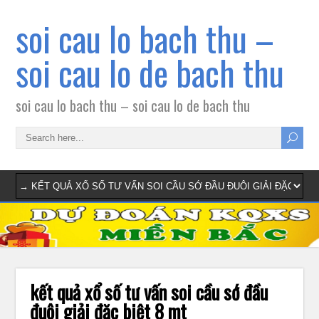
soi cau lo bach thu –
soi cau lo de bach thu
soi cau lo bach thu – soi cau lo de bach thu
kết quả xổ số tư vấn soi cầu sớ đầu
đuôi giải đặc biệt 8 mt