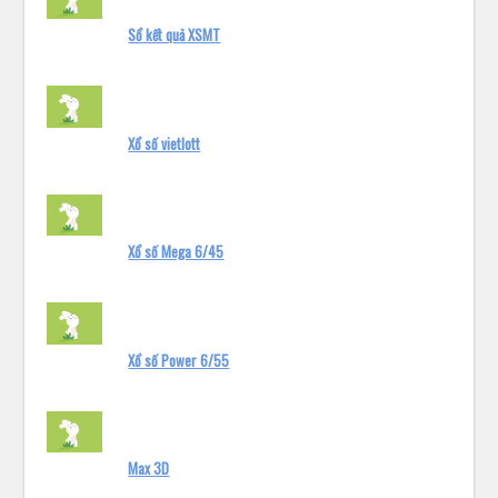
Sổ kết quả XSMT
Xổ số vietlott
Xổ số Mega 6/45
Xổ số Power 6/55
Max 3D