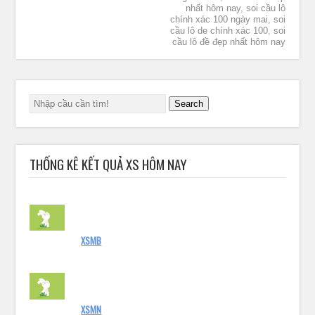
nhất hôm nay
,
soi cầu lô
chính xác 100 ngày mai
,
soi
cầu lô de chính xác 100
,
soi
cầu lô đề đẹp nhất hôm nay
Search
THỐNG KÊ KẾT QUẢ XS HÔM NAY
XSMB
XSMN