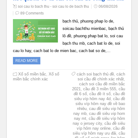
soi cau lo bach thu - soi cau lo de bach thu
06/08/2026
89 Comments
bạch thủ, phuong phap lo de,
soicau bachthu mienbac, bạch thủ
lô đề, phuong phap bat lo, soi cau
bạch thu mb, cach bat lo de, soi
cau lo hay, cach bat lo de mien bac, cach bat so de,…
READ MORE
Xổ số miền bắc
,
Xổ số
cách soi bạch thủ đề
,
cách
miền bắc chính xác
soi cầu đề chính xác nhất
,
cách soi cầu đề miền bắc
2021
,
cầu đề 3 miền 555
,
cầu
đề 6 số
,
cầu đề ít số
,
cầu đề
siêu víp hôm nay 4d
,
cầu đề
siêu víp hôm nay đề về bao
nhiêu
,
cau đề siêu vip hôm
nay mb
,
cau đề siêu vip hom
nay mt
,
cầu đề siêu víp hôm
nay o jersey city
,
cầu đề siêu
víp hôm nay online
,
cầu đề
siêu víp hôm nay ưu đãi
,
cầu