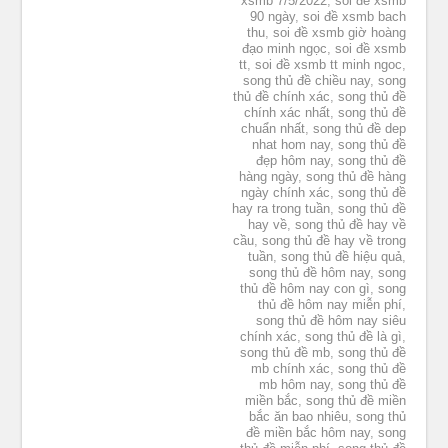
xsmb 7/5/2022
,
soi đề xsmb
90 ngày
,
soi đề xsmb bach
thu
,
soi đề xsmb giờ hoàng
đạo minh ngọc
,
soi đề xsmb
tt
,
soi đề xsmb tt minh ngoc
,
song thủ đề chiều nay
,
song
thủ đề chính xác
,
song thủ đề
chính xác nhất
,
song thủ đề
chuẩn nhất
,
song thủ đề dep
nhat hom nay
,
song thủ đề
đẹp hôm nay
,
song thủ đề
hàng ngày
,
song thủ đề hàng
ngày chính xác
,
song thủ đề
hay ra trong tuần
,
song thủ đề
hay về
,
song thủ đề hay về
cầu
,
song thủ đề hay về trong
tuần
,
song thủ đề hiệu quả
,
song thủ đề hôm nay
,
song
thủ đề hôm nay con gì
,
song
thủ đề hôm nay miễn phí
,
song thủ đề hôm nay siêu
chính xác
,
song thủ đề là gì
,
song thủ đề mb
,
song thủ đề
mb chính xác
,
song thủ đề
mb hôm nay
,
song thủ đề
miền bắc
,
song thủ đề miền
bắc ăn bao nhiêu
,
song thủ
đề miền bắc hôm nay
,
song