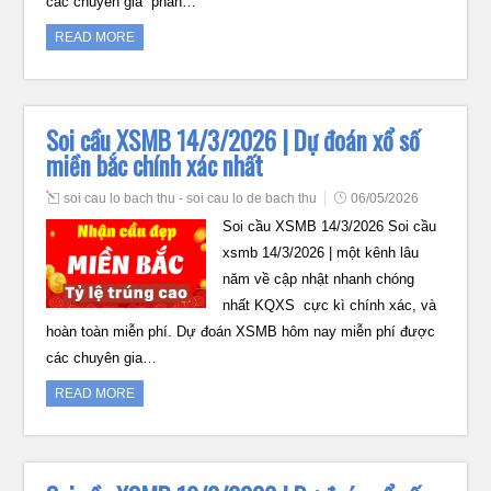
các chuyên gia phân…
READ MORE
Soi cầu XSMB 14/3/2026 | Dự đoán xổ số
miền bắc chính xác nhất
soi cau lo bach thu - soi cau lo de bach thu
06/05/2026
Soi cầu XSMB 14/3/2026 Soi cầu
xsmb 14/3/2026 | một kênh lâu
năm về cập nhật nhanh chóng
nhất KQXS cực kì chính xác, và
hoàn toàn miễn phí. Dự đoán XSMB hôm nay miễn phí được
các chuyên gia…
READ MORE