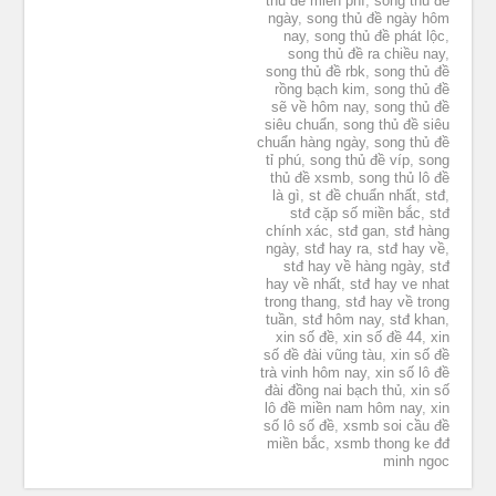
thủ đề miễn phí
,
song thủ đề
ngày
,
song thủ đề ngày hôm
nay
,
song thủ đề phát lộc
,
song thủ đề ra chiều nay
,
song thủ đề rbk
,
song thủ đề
rồng bạch kim
,
song thủ đề
sẽ về hôm nay
,
song thủ đề
siêu chuẩn
,
song thủ đề siêu
chuẩn hàng ngày
,
song thủ đề
tỉ phú
,
song thủ đề víp
,
song
thủ đề xsmb
,
song thủ lô đề
là gì
,
st đề chuẩn nhất
,
stđ
,
stđ cặp số miền bắc
,
stđ
chính xác
,
stđ gan
,
stđ hàng
ngày
,
stđ hay ra
,
stđ hay về
,
stđ hay về hàng ngày
,
stđ
hay về nhất
,
stđ hay ve nhat
trong thang
,
stđ hay về trong
tuần
,
stđ hôm nay
,
stđ khan
,
xin số đề
,
xin số đề 44
,
xin
số đề đài vũng tàu
,
xin số đề
trà vinh hôm nay
,
xin số lô đề
đài đồng nai bạch thủ
,
xin số
lô đề miền nam hôm nay
,
xin
số lô số đề
,
xsmb soi cầu đề
miền bắc
,
xsmb thong ke đđ
minh ngoc