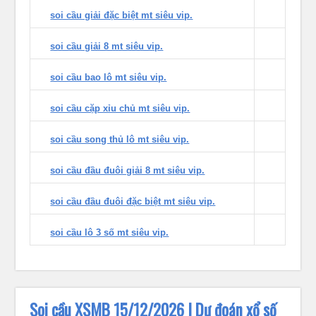
soi cầu giải đặc biệt mt siêu vip.
soi cầu giải 8 mt siêu vip.
soi cầu bao lô mt siêu vip.
soi cầu cặp xỉu chủ mt siêu vip.
soi cầu song thủ lô mt siêu vip.
soi cầu đầu đuôi giải 8 mt siêu vip.
soi cầu đầu đuôi đặc biệt mt siêu vip.
soi cầu lô 3 số mt siêu vip.
Soi cầu XSMB 15/12/2026 | Dự đoán xổ số