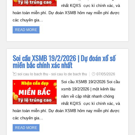
nhất KQXS cực kì chính xác, và
hoàn toàn miễn phí. Dự đoán XSMB hôm nay miễn phí được
các chuyên gia…
READ MORE
Soi cầu XSMB 19/2/2026 | Dự đoán xổ số
miền bắc chính xác nhất
soi cau lo bach thu - soi cau lo de bach thu
07/05/2026
Soi cầu XSMB 19/2/2026 Soi cầu
xsmb 19/2/2026 | một kênh lâu
năm về cập nhật nhanh chóng
nhất KQXS cực kì chính xác, và
hoàn toàn miễn phí. Dự đoán XSMB hôm nay miễn phí được
các chuyên gia…
READ MORE