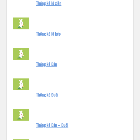
Thống kê lô xiên
Thống kê lô kép
Thống kê Đầu
Thống kê Đuôi
Thống kê Đầu – Đuôi