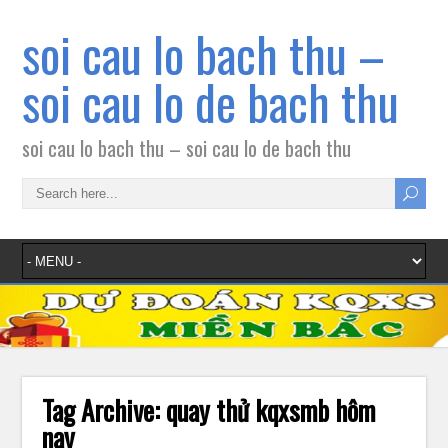
soi cau lo bach thu –
soi cau lo de bach thu
soi cau lo bach thu – soi cau lo de bach thu
Tag Archive:
quay thử kqxsmb hôm
nay