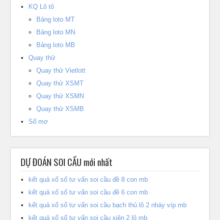
KQ Lô tô
Bảng loto MT
Bảng loto MN
Bảng loto MB
Quay thử
Quay thử Vietlott
Quay thử XSMT
Quay thử XSMN
Quay thử XSMB
Sổ mơ
DỰ ĐOÁN SOI CẦU mới nhất
kết quả xổ số tư vấn soi cầu đề 8 con mb
kết quả xổ số tư vấn soi cầu đề 6 con mb
kết quả xổ số tư vấn soi cầu bạch thủ lô 2 nháy víp mb
kết quả xổ số tư vấn soi cầu xiên 2 lô mb