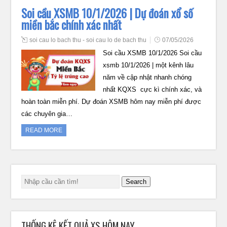
Soi cầu XSMB 10/1/2026 | Dự đoán xổ số
miền bắc chính xác nhất
soi cau lo bach thu - soi cau lo de bach thu
07/05/2026
Soi cầu XSMB 10/1/2026 Soi cầu
xsmb 10/1/2026 | một kênh lâu
năm về cập nhật nhanh chóng
nhất KQXS cực kì chính xác, và
hoàn toàn miễn phí. Dự đoán XSMB hôm nay miễn phí được
các chuyên gia…
READ MORE
Search
THỐNG KÊ KẾT QUẢ XS HÔM NAY