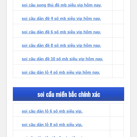
soi cầu song thủ đề mb siêu vip hôm nay.
soi cầu dàn đề 4 số mb siêu vip hôm nay.
soi cầu dàn đề 6 số mb siêu vip hôm nay.
soi cầu dàn đề 8 số mb siêu vip hôm nay.
soi cầu dàn đề 10 số mb siêu vip hôm nay.
soi cầu dàn lô 4 số mb siêu vip hôm nay.
soi cầu miền bắc chính xác
soi cầu dàn lô 6 số mb siêu vip.
soi cầu dàn lô 8 số mb siêu vip.