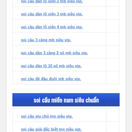
soi cầu dàn lô xiên 2 mb siêu vip.
soi cầu dàn lô xiên 3 mb siêu vip.
soi cầu dàn lô xiên 4 mb siêu vip.
soi cầu 3 càng mb siêu vip.
soi cầu dàn 3 càng 2 số mb siêu vip.
soi cầu dàn lô 10 số mb siêu vip.
soi cầu đề đầu đuôi mb siêu vip.
soi cầu miền nam siêu chuẩn
soi cầu xỉu chủ mn siêu vip.
soi cầu giải đặc biệt mn siêu vip.