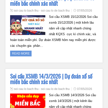
miền bắc chính xác nhất
soi cau lo bach thu - soi cau lo de bach thu
07/05/2026
Soi cầu XSMB 15/12/2026 Soi cầu
xsmb 15/12/2026 | một kênh lâu
năm về cập nhật nhanh chóng
nhất KQXS cực kì chính xác, và
hoàn toàn miễn phí. Dự đoán XSMB hôm nay miễn phí được
các chuyên gia phân…
READ MORE
Soi cầu XSMB 14/3/2026 | Dự đoán xổ số
miền bắc chính xác nhất
soi cau lo bach thu - soi cau lo de bach thu
07/05/2026
Soi cầu XSMB 14/3/2026 Soi cầu
xsmb 14/3/2026 | một kênh lâu
năm về cập nhật nhanh chóng