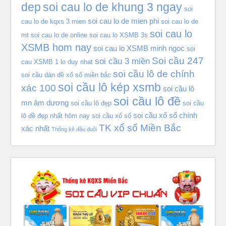
dep
soi cau lo de khung 3 ngay
soi
soi cau lo de mien phi
cau lo de kqxs 3 mien
soi cau lo de
soi cau lo
mt
soi cau lo de online
soi cau lo XSMB 3s
XSMB hom nay
soi cau lo XSMB minh ngoc
soi
Soi cầu 247
soi cầu 3 miền
cau XSMB 1 lo duy nhat
soi cầu lô de chính
soi cầu dàn đề xổ số miền bắc
soi cầu lô kép xsmb
xác 100
soi cầu lô
soi cầu lô đề
mn âm dương
soi cầu lô đẹp
soi cầu
soi cầu xổ số chính
lô đề đẹp nhất hôm nay
soi cầu xổ số
TK xổ số Miền Bắc
xác nhất
Thống kê đầu đuôi