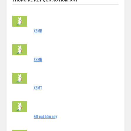
XSMB
XSMN
XSMT
Kết quả hôm nay