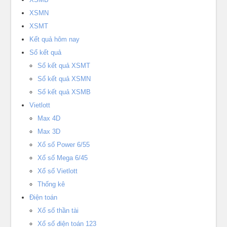
XSMN
XSMT
Kết quả hôm nay
Sổ kết quả
Sổ kết quả XSMT
Sổ kết quả XSMN
Sổ kết quả XSMB
Vietlott
Max 4D
Max 3D
Xổ số Power 6/55
Xổ số Mega 6/45
Xổ số Vietlott
Thống kê
Điện toán
Xổ số thần tài
Xổ số điện toán 123