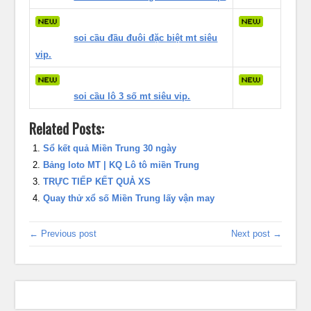
soi cầu đầu đuôi đặc biệt mt siêu
vip.
soi cầu lô 3 số mt siêu vip.
Related Posts:
Sổ kết quả Miền Trung 30 ngày
Bảng loto MT | KQ Lô tô miền Trung
TRỰC TIẾP KẾT QUẢ XS
Quay thử xổ số Miền Trung lấy vận may
← Previous post
Next post →