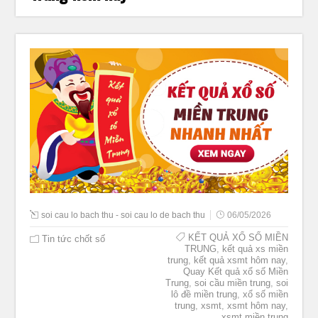
soi cau lo bach thu - soi cau lo de bach thu
06/05/2026
KẾT QUẢ XỔ SỐ MIỀN
Tin tức chốt số
TRUNG
,
kết quả xs miền
trung
,
kết quả xsmt hôm nay
,
Quay Kết quả xổ số Miền
Trung
,
soi cầu miền trung
,
soi
lô đề miền trung
,
xổ số miền
trung
,
xsmt
,
xsmt hôm nay
,
xsmt miền trung