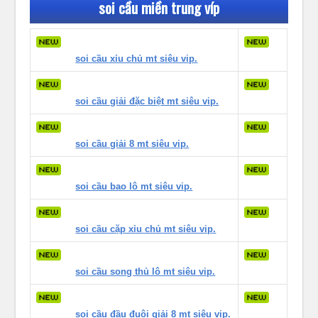
soi cầu miền trung víp
soi cầu xỉu chủ mt siêu vip.
soi cầu giải đặc biệt mt siêu vip.
soi cầu giải 8 mt siêu vip.
soi cầu bao lô mt siêu vip.
soi cầu cặp xỉu chủ mt siêu vip.
soi cầu song thủ lô mt siêu vip.
soi cầu đầu đuôi giải 8 mt siêu vip.