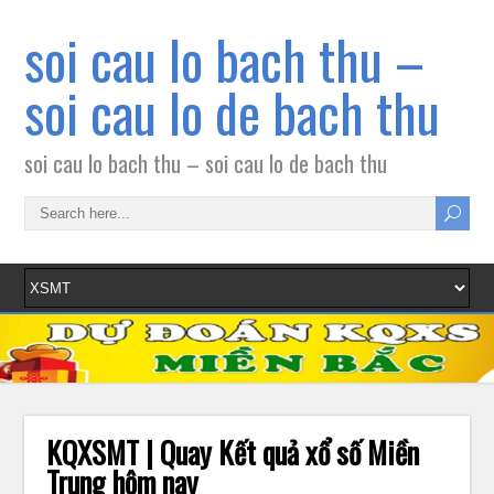
soi cau lo bach thu –
soi cau lo de bach thu
soi cau lo bach thu – soi cau lo de bach thu
KQXSMT | Quay Kết quả xổ số Miền
Trung hôm nay