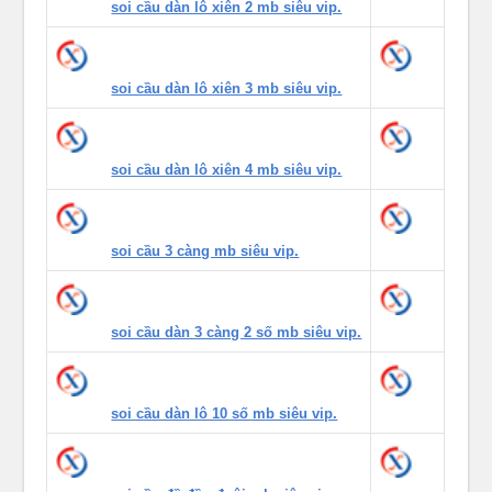
soi cầu dàn lô xiên 2 mb siêu vip.
soi cầu dàn lô xiên 3 mb siêu vip.
soi cầu dàn lô xiên 4 mb siêu vip.
soi cầu 3 càng mb siêu vip.
soi cầu dàn 3 càng 2 số mb siêu vip.
soi cầu dàn lô 10 số mb siêu vip.