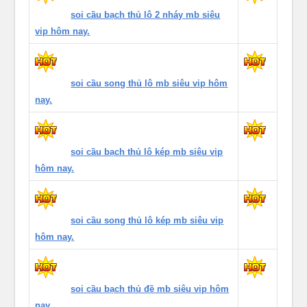
soi cầu bạch thủ lô 2 nháy mb siêu
vip hôm nay.
soi cầu song thủ lô mb siêu vip hôm
nay.
soi cầu bạch thủ lô kép mb siêu vip
hôm nay.
soi cầu song thủ lô kép mb siêu vip
hôm nay.
soi cầu bạch thủ đề mb siêu vip hôm
nay.