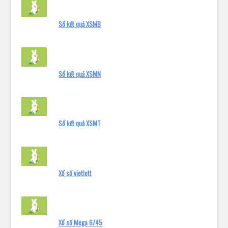
Sổ kết quả XSMB
Sổ kết quả XSMN
Sổ kết quả XSMT
Xổ số vietlott
Xổ số Mega 6/45