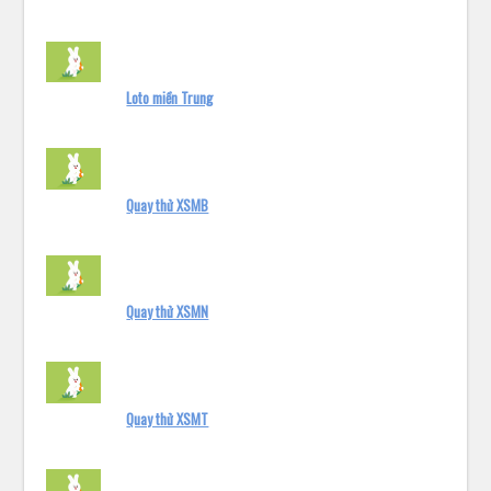
Loto miền Trung
Quay thử XSMB
Quay thử XSMN
Quay thử XSMT