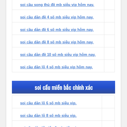
soi cầu song thủ đề mb siêu vip hôm nay.
soi cầu dàn đề 4 số mb siêu vip hôm nay.
soi cầu dàn đề 6 số mb siêu vip hôm nay.
soi cầu dàn đề 8 số mb siêu vip hôm nay.
soi cầu dàn đề 10 số mb siêu vip hôm nay.
soi cầu dàn lô 4 số mb siêu vip hôm nay.
soi cầu miền bắc chính xác
soi cầu dàn lô 6 số mb siêu vip.
soi cầu dàn lô 8 số mb siêu vip.