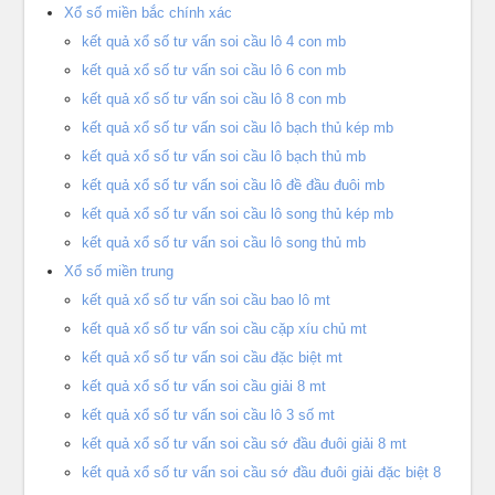
Xổ số miền bắc chính xác
kết quả xổ số tư vấn soi cầu lô 4 con mb
kết quả xổ số tư vấn soi cầu lô 6 con mb
kết quả xổ số tư vấn soi cầu lô 8 con mb
kết quả xổ số tư vấn soi cầu lô bạch thủ kép mb
kết quả xổ số tư vấn soi cầu lô bạch thủ mb
kết quả xổ số tư vấn soi cầu lô đề đầu đuôi mb
kết quả xổ số tư vấn soi cầu lô song thủ kép mb
kết quả xổ số tư vấn soi cầu lô song thủ mb
Xổ số miền trung
kết quả xổ số tư vấn soi cầu bao lô mt
kết quả xổ số tư vấn soi cầu cặp xíu chủ mt
kết quả xổ số tư vấn soi cầu đặc biệt mt
kết quả xổ số tư vấn soi cầu giải 8 mt
kết quả xổ số tư vấn soi cầu lô 3 số mt
kết quả xổ số tư vấn soi cầu sớ đầu đuôi giải 8 mt
kết quả xổ số tư vấn soi cầu sớ đầu đuôi giải đặc biệt 8