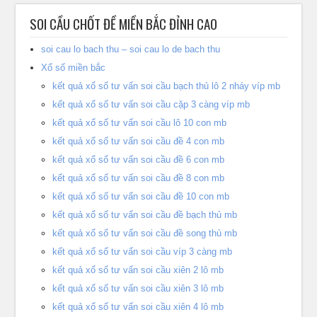
SOI CẦU CHỐT ĐỀ MIỀN BẮC ĐỈNH CAO
soi cau lo bach thu – soi cau lo de bach thu
Xổ số miền bắc
kết quả xổ số tư vấn soi cầu bạch thủ lô 2 nháy víp mb
kết quả xổ số tư vấn soi cầu cặp 3 càng víp mb
kết quả xổ số tư vấn soi cầu lô 10 con mb
kết quả xổ số tư vấn soi cầu đề 4 con mb
kết quả xổ số tư vấn soi cầu đề 6 con mb
kết quả xổ số tư vấn soi cầu đề 8 con mb
kết quả xổ số tư vấn soi cầu đề 10 con mb
kết quả xổ số tư vấn soi cầu đề bạch thủ mb
kết quả xổ số tư vấn soi cầu đề song thủ mb
kết quả xổ số tư vấn soi cầu víp 3 càng mb
kết quả xổ số tư vấn soi cầu xiên 2 lô mb
kết quả xổ số tư vấn soi cầu xiên 3 lô mb
kết quả xổ số tư vấn soi cầu xiên 4 lô mb