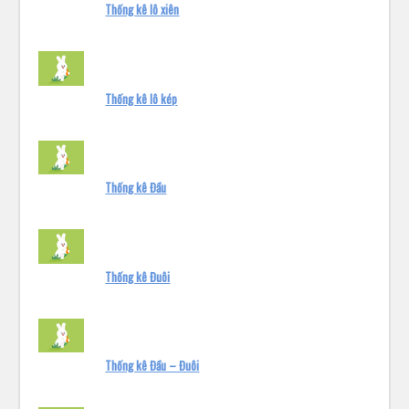
Thống kê lô xiên
Thống kê lô kép
Thống kê Đầu
Thống kê Đuôi
Thống kê Đầu – Đuôi