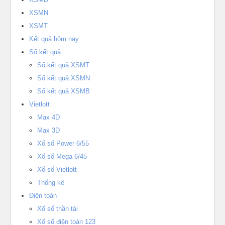
XSMN
XSMT
Kết quả hôm nay
Sổ kết quả
Sổ kết quả XSMT
Sổ kết quả XSMN
Sổ kết quả XSMB
Vietlott
Max 4D
Max 3D
Xổ số Power 6/55
Xổ số Mega 6/45
Xổ số Vietlott
Thống kê
Điện toán
Xổ số thần tài
Xổ số điện toán 123