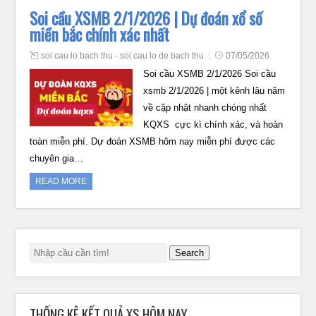
Soi cầu XSMB 2/1/2026 | Dự đoán xổ số
miền bắc chính xác nhất
soi cau lo bach thu - soi cau lo de bach thu
07/05/2026
Soi cầu XSMB 2/1/2026 Soi cầu
xsmb 2/1/2026 | một kênh lâu năm
về cập nhật nhanh chóng nhất
KQXS cực kì chính xác, và hoàn
toàn miễn phí. Dự đoán XSMB hôm nay miễn phí được các
chuyên gia…
READ MORE
Search
THỐNG KÊ KẾT QUẢ XS HÔM NAY