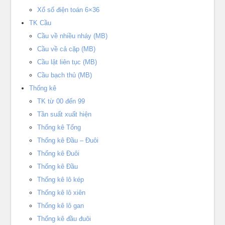
Xổ số điện toán 6×36
TK Cầu
Cầu về nhiều nháy (MB)
Cầu về cả cặp (MB)
Cầu lật liên tục (MB)
Cầu bạch thủ (MB)
Thống kê
TK từ 00 đến 99
Tần suất xuất hiện
Thống kê Tổng
Thống kê Đầu – Đuôi
Thống kê Đuôi
Thống kê Đầu
Thống kê lô kép
Thống kê lô xiên
Thống kê lô gan
Thống kê đầu đuôi