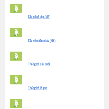
Cầu về cả cặp (MB)
Cầu về nhiều nháy (MB)
Thống kê đầu đuôi
Thống kê lô gan