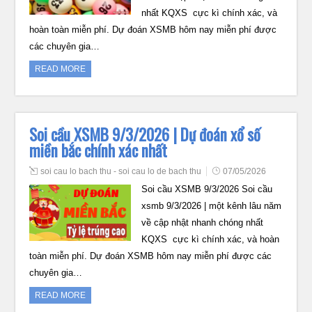
nhất KQXS cực kì chính xác, và
hoàn toàn miễn phí. Dự đoán XSMB hôm nay miễn phí được
các chuyên gia…
READ MORE
Soi cầu XSMB 9/3/2026 | Dự đoán xổ số
miền bắc chính xác nhất
soi cau lo bach thu - soi cau lo de bach thu
07/05/2026
Soi cầu XSMB 9/3/2026 Soi cầu
xsmb 9/3/2026 | một kênh lâu năm
về cập nhật nhanh chóng nhất
KQXS cực kì chính xác, và hoàn
toàn miễn phí. Dự đoán XSMB hôm nay miễn phí được các
chuyên gia…
READ MORE