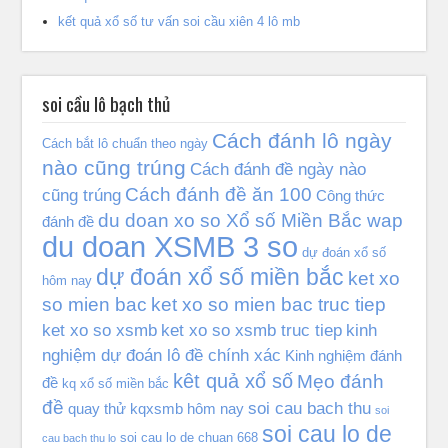
kết quả xổ số tư vấn soi cầu xiên 4 lô mb
soi cầu lô bạch thủ
Cách đánh lô ngày
Cách bắt lô chuẩn theo ngày
nào cũng trúng
Cách đánh đề ngày nào
Cách đánh đề ăn 100
cũng trúng
Công thức
du doan xo so Xổ số Miền Bắc wap
đánh đề
du doan XSMB 3 so
dự đoán xổ số
dự đoán xổ số miền bắc
ket xo
hôm nay
so mien bac
ket xo so mien bac truc tiep
ket xo so xsmb
ket xo so xsmb truc tiep
kinh
nghiệm dự đoán lô đề chính xác
Kinh nghiệm đánh
kêt quả xổ số
Mẹo đánh
đề
kq xổ số miền bắc
đề
soi cau bach thu
quay thử kqxsmb hôm nay
soi
soi cau lo de
soi cau lo de chuan 668
cau bach thu lo