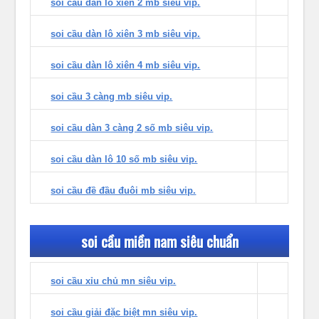
soi cầu dàn lô xiên 2 mb siêu vip.
soi cầu dàn lô xiên 3 mb siêu vip.
soi cầu dàn lô xiên 4 mb siêu vip.
soi cầu 3 càng mb siêu vip.
soi cầu dàn 3 càng 2 số mb siêu vip.
soi cầu dàn lô 10 số mb siêu vip.
soi cầu đề đầu đuôi mb siêu vip.
soi cầu miền nam siêu chuẩn
soi cầu xỉu chủ mn siêu vip.
soi cầu giải đặc biệt mn siêu vip.