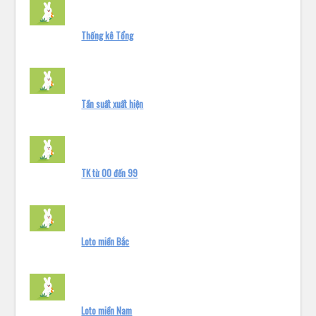
Thống kê Tổng
Tần suất xuất hiện
TK từ 00 đến 99
Loto miền Bắc
Loto miền Nam