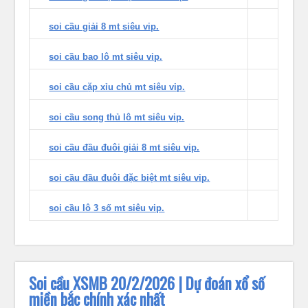
soi cầu giải 8 mt siêu vip.
soi cầu bao lô mt siêu vip.
soi cầu cặp xỉu chủ mt siêu vip.
soi cầu song thủ lô mt siêu vip.
soi cầu đầu đuôi giải 8 mt siêu vip.
soi cầu đầu đuôi đặc biệt mt siêu vip.
soi cầu lô 3 số mt siêu vip.
Soi cầu XSMB 20/2/2026 | Dự đoán xổ số
miền bắc chính xác nhất