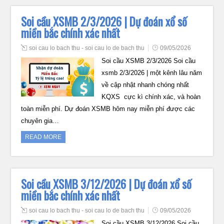
Soi cầu XSMB 2/3/2026 | Dự đoán xổ số
miền bắc chính xác nhất
soi cau lo bach thu - soi cau lo de bach thu
09/05/2026
Soi cầu XSMB 2/3/2026 Soi cầu
xsmb 2/3/2026 | một kênh lâu năm
về cập nhật nhanh chóng nhất
KQXS cực kì chính xác, và hoàn
toàn miễn phí. Dự đoán XSMB hôm nay miễn phí được các
chuyên gia…
READ MORE
Soi cầu XSMB 3/12/2026 | Dự đoán xổ số
miền bắc chính xác nhất
soi cau lo bach thu - soi cau lo de bach thu
09/05/2026
Soi cầu XSMB 3/12/2026 Soi cầu