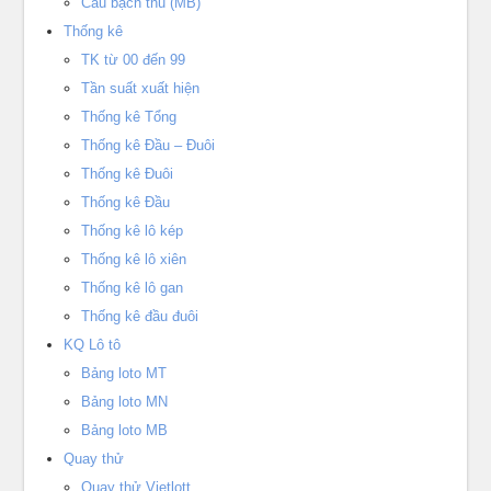
Cầu bạch thủ (MB)
Thống kê
TK từ 00 đến 99
Tần suất xuất hiện
Thống kê Tổng
Thống kê Đầu – Đuôi
Thống kê Đuôi
Thống kê Đầu
Thống kê lô kép
Thống kê lô xiên
Thống kê lô gan
Thống kê đầu đuôi
KQ Lô tô
Bảng loto MT
Bảng loto MN
Bảng loto MB
Quay thử
Quay thử Vietlott