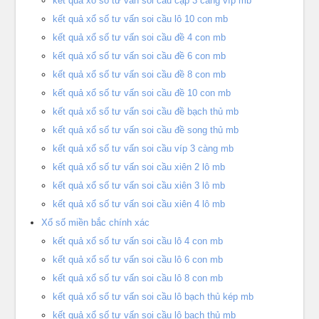
kết quả xổ số tư vấn soi cầu cặp 3 càng víp mb
kết quả xổ số tư vấn soi cầu lô 10 con mb
kết quả xổ số tư vấn soi cầu đề 4 con mb
kết quả xổ số tư vấn soi cầu đề 6 con mb
kết quả xổ số tư vấn soi cầu đề 8 con mb
kết quả xổ số tư vấn soi cầu đề 10 con mb
kết quả xổ số tư vấn soi cầu đề bạch thủ mb
kết quả xổ số tư vấn soi cầu đề song thủ mb
kết quả xổ số tư vấn soi cầu víp 3 càng mb
kết quả xổ số tư vấn soi cầu xiên 2 lô mb
kết quả xổ số tư vấn soi cầu xiên 3 lô mb
kết quả xổ số tư vấn soi cầu xiên 4 lô mb
Xổ số miền bắc chính xác
kết quả xổ số tư vấn soi cầu lô 4 con mb
kết quả xổ số tư vấn soi cầu lô 6 con mb
kết quả xổ số tư vấn soi cầu lô 8 con mb
kết quả xổ số tư vấn soi cầu lô bạch thủ kép mb
kết quả xổ số tư vấn soi cầu lô bạch thủ mb