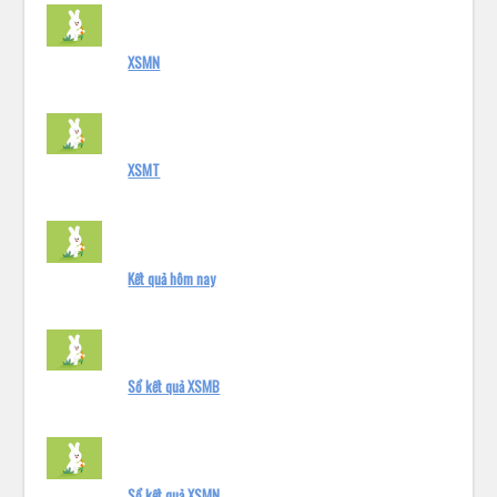
XSMN
XSMT
Kết quả hôm nay
Sổ kết quả XSMB
Sổ kết quả XSMN