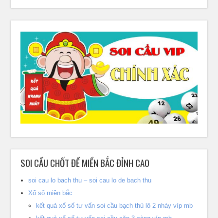
SOI CẦU CHỐT ĐỀ MIỀN BẮC ĐỈNH CAO
soi cau lo bach thu – soi cau lo de bach thu
Xổ số miền bắc
kết quả xổ số tư vấn soi cầu bạch thủ lô 2 nháy víp mb