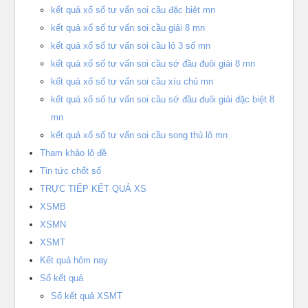
kết quả xổ số tư vấn soi cầu đặc biệt mn
kết quả xổ số tư vấn soi cầu giải 8 mn
kết quả xổ số tư vấn soi cầu lô 3 số mn
kết quả xổ số tư vấn soi cầu sớ đầu đuôi giải 8 mn
kết quả xổ số tư vấn soi cầu xíu chủ mn
kết quả xổ số tư vấn soi cầu sớ đầu đuôi giải đặc biệt 8
mn
kết quả xổ số tư vấn soi cầu song thủ lô mn
Tham khảo lô đề
Tin tức chốt số
TRỰC TIẾP KẾT QUẢ XS
XSMB
XSMN
XSMT
Kết quả hôm nay
Sổ kết quả
Sổ kết quả XSMT