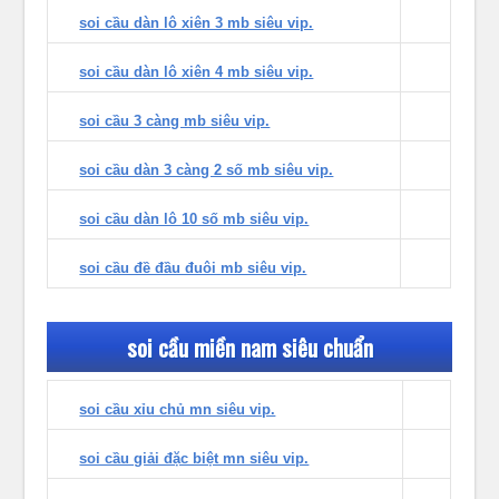
soi cầu dàn lô xiên 3 mb siêu vip.
soi cầu dàn lô xiên 4 mb siêu vip.
soi cầu 3 càng mb siêu vip.
soi cầu dàn 3 càng 2 số mb siêu vip.
soi cầu dàn lô 10 số mb siêu vip.
soi cầu đề đầu đuôi mb siêu vip.
soi cầu miền nam siêu chuẩn
soi cầu xỉu chủ mn siêu vip.
soi cầu giải đặc biệt mn siêu vip.