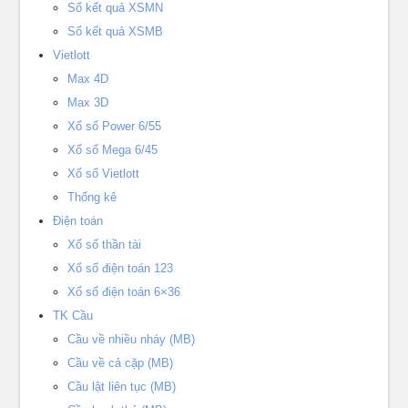
Sổ kết quả XSMN
Sổ kết quả XSMB
Vietlott
Max 4D
Max 3D
Xổ số Power 6/55
Xổ số Mega 6/45
Xổ số Vietlott
Thống kê
Điện toán
Xổ số thần tài
Xổ số điện toán 123
Xổ số điện toán 6×36
TK Cầu
Cầu về nhiều nháy (MB)
Cầu về cả cặp (MB)
Cầu lật liên tục (MB)