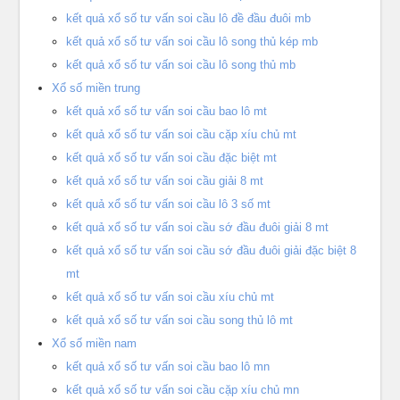
kết quả xổ số tư vấn soi cầu lô đề đầu đuôi mb
kết quả xổ số tư vấn soi cầu lô song thủ kép mb
kết quả xổ số tư vấn soi cầu lô song thủ mb
Xổ số miền trung
kết quả xổ số tư vấn soi cầu bao lô mt
kết quả xổ số tư vấn soi cầu cặp xíu chủ mt
kết quả xổ số tư vấn soi cầu đặc biệt mt
kết quả xổ số tư vấn soi cầu giải 8 mt
kết quả xổ số tư vấn soi cầu lô 3 số mt
kết quả xổ số tư vấn soi cầu sớ đầu đuôi giải 8 mt
kết quả xổ số tư vấn soi cầu sớ đầu đuôi giải đặc biệt 8
mt
kết quả xổ số tư vấn soi cầu xíu chủ mt
kết quả xổ số tư vấn soi cầu song thủ lô mt
Xổ số miền nam
kết quả xổ số tư vấn soi cầu bao lô mn
kết quả xổ số tư vấn soi cầu cặp xíu chủ mn