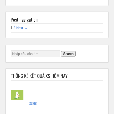
Post navigation
1
2
Next →
Search
THỐNG KÊ KẾT QUẢ XS HÔM NAY
XSMB