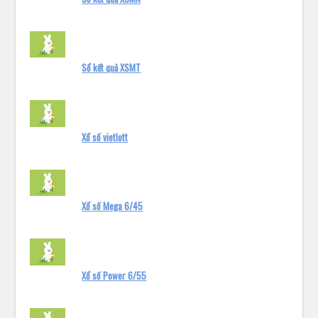
Sổ kết quả XSMT
Xổ số vietlott
Xổ số Mega 6/45
Xổ số Power 6/55