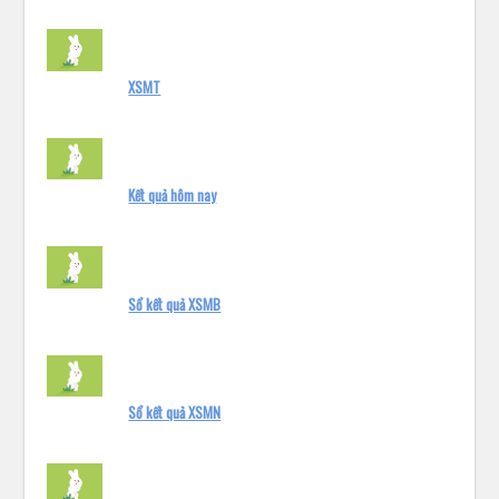
XSMT
Kết quả hôm nay
Sổ kết quả XSMB
Sổ kết quả XSMN