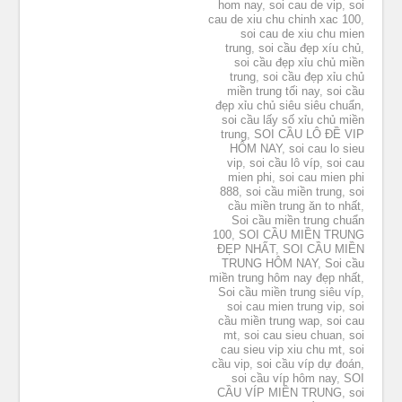
hom nay
,
soi cau de vip
,
soi
cau de xiu chu chinh xac 100
,
soi cau de xiu chu mien
trung
,
soi cầu đẹp xíu chủ
,
soi cầu đẹp xỉu chủ miền
trung
,
soi cầu đẹp xỉu chủ
miền trung tối nay
,
soi cầu
đẹp xỉu chủ siêu siêu chuẩn
,
soi cầu lấy số xỉu chủ miền
trung
,
SOI CẦU LÔ ĐỀ VIP
HÔM NAY
,
soi cau lo sieu
vip
,
soi cầu lô víp
,
soi cau
mien phi
,
soi cau mien phi
888
,
soi cầu miền trung
,
soi
cầu miền trung ăn to nhất
,
Soi cầu miền trung chuẩn
100
,
SOI CẦU MIỀN TRUNG
ĐẸP NHẤT
,
SOI CẦU MIỀN
TRUNG HÔM NAY
,
Soi cầu
miền trung hôm nay đẹp nhất
,
Soi cầu miền trung siêu víp
,
soi cau mien trung vip
,
soi
cầu miền trung wap
,
soi cau
mt
,
soi cau sieu chuan
,
soi
cau sieu vip xiu chu mt
,
soi
cầu vip
,
soi cầu víp dự đoán
,
soi cầu víp hôm nay
,
SOI
CẦU VÍP MIỀN TRUNG
,
soi