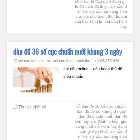
chốt số
,
lô đầu câm đánh gì
,
lô đít câm đánh gì
,
soi cầu 3
miền
,
soi cầu ba càng siêu
víp
,
soi cầu bạch thủ đề
,
soi
cau bach thu lo
,
soi cầu hôm
nay
dàn đề 36 số cực chuẩn nuôi khung 3 ngày
soi cau lo bach thu - soi cau lo de bach thu
06/05/2026
soi cầu online – cầu bạch thủ đề
siêu chuẩn
dàn đề 36 số cực chuẩn
,
Tin tức chốt số
dàn đề 36 số khung 3 ngày
,
dàn đề chuẩn nhất
,
dàn đề
hôm nay
,
dự đoán lô kép
,
giờ
vàng chốt số
,
hôm nay đánh
con gì đẹp nhất
,
soi cầu 3
miền
,
soi cầu ba càng siêu