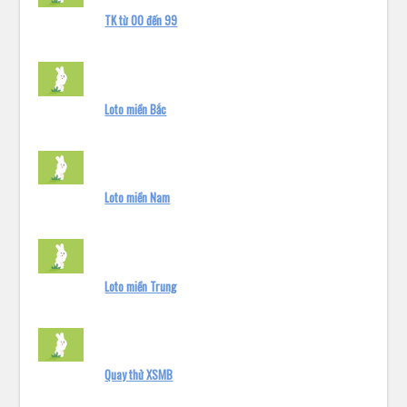
TK từ 00 đến 99
Loto miền Bắc
Loto miền Nam
Loto miền Trung
Quay thử XSMB