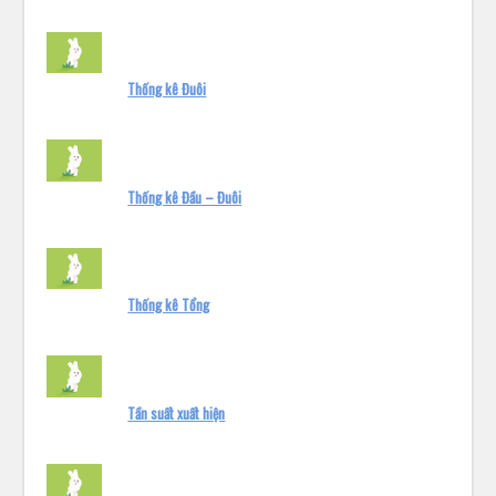
Thống kê Đuôi
Thống kê Đầu – Đuôi
Thống kê Tổng
Tần suất xuất hiện