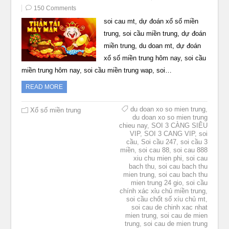
150 Comments
soi cau mt, dự đoán xổ số miền
trung, soi cầu miền trung, dự đoán
miền trung, du doan mt, dự đoán
xổ số miền trung hôm nay, soi cầu
miền trung hôm nay, soi cầu miền trung wap, soi…
READ MORE
du doan xo so mien trung
,
Xổ số miền trung
du doan xo so mien trung
chieu nay
,
SOI 3 CÀNG SIÊU
VIP
,
SOI 3 CANG VIP
,
soi
cầu
,
Soi cầu 247
,
soi cầu 3
miền
,
soi cau 88
,
soi cau 888
xiu chu mien phi
,
soi cau
bach thu
,
soi cau bach thu
mien trung
,
soi cau bach thu
mien trung 24 gio
,
soi cầu
chính xác xỉu chủ miền trung
,
soi cầu chốt số xíu chủ mt
,
soi cau de chinh xac nhat
mien trung
,
soi cau de mien
trung
,
soi cau de mien trung