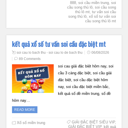
888
,
soi cầu miền trung
,
soi
cầu song thủ lô
,
soi cầu song
thủ lô mt
,
tư vấn soi cầu
song thủ lô
,
xổ số tư vấn soi
cầu song thủ lô mt
kết quả xổ số tư vấn soi cầu đặc biệt mt
soi cau lo bach thu - soi cau lo de bach thu
06/08/2026
89 Comments
soi cau giải đặc biệt hôm nay, soi
cầu 3 càng đặc biệt, soi cầu giải
đặc biệt, soi cầu đặc biệt hôm
nay, soi cầu đặc biệt miền bắc,
kết quả số đề miền trung, số đề
hôm nay…
READ MORE
GIẢI ĐẶC BIỆT SIÊU VIP
,
Xổ số miền trung
GIẢI ĐẶC BIỆT VIP
,
kết quả