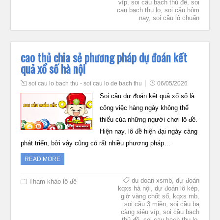
víp
,
soi cầu bạch thủ đề
,
soi
cau bach thu lo
,
soi cầu hôm
nay
,
soi cầu lô chuẩn
cao thủ chia sẻ phương pháp dự đoán kết
quả xổ số hà nội
soi cau lo bach thu - soi cau lo de bach thu
06/05/2026
Soi cầu dự đoán kết quả xổ số là
công việc hàng ngày không thể
thiếu của những người chơi lô đề.
Hiện nay, lô đề hiện đại ngày càng
phát triển, bởi vậy cũng có rất nhiều phương pháp…
READ MORE
du doan xsmb
,
dự đoán
Tham khảo lô đề
kqxs hà nội
,
dự đoán lô kép
,
giờ vàng chốt số
,
kqxs mb
,
soi cầu 3 miền
,
soi cầu ba
càng siêu víp
,
soi cầu bạch
thủ đề
,
soi cau bach thu lo
,