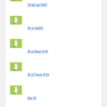
Sổ kết quả XSMT
Xổ số vietlott
Xổ số Mega 6/45
Xổ số Power 6/55
Max 3D