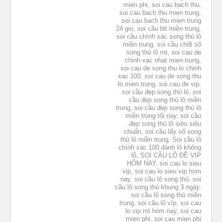
mien phi
,
soi cau bach thu
,
soi cau bach thu mien trung
,
soi cau bach thu mien trung
24 gio
,
soi cầu btl miền trung
,
soi cầu chính xác song thủ lô
miền trung
,
soi cầu chốt số
song thủ lô mt
,
soi cau de
chinh xac nhat mien trung
,
soi cau de song thu lo chinh
xac 100
,
soi cau de song thu
lo mien trung
,
soi cau de vip
,
soi cầu đẹp song thủ lô
,
soi
cầu đẹp song thủ lô miền
trung
,
soi cầu đẹp song thủ lô
miền trung tối nay
,
soi cầu
đẹp song thủ lô siêu siêu
chuẩn
,
soi cầu lấy số song
thủ lô miền trung
,
Soi cầu lô
chính xác 100 đánh lô không
lỗ
,
SOI CẦU LÔ ĐỀ VIP
HÔM NAY
,
soi cau lo sieu
vip
,
soi cau lo sieu vip hom
nay
,
soi cầu lô song thủ
,
soi
cầu lô song thủ khung 3 ngày
,
soi cầu lô song thủ miền
trung
,
soi cầu lô víp
,
soi cau
lo vip mt hom nay
,
soi cau
mien phi
,
soi cau mien phi