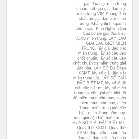
giải đặc biệt miền trung
chuẩn
,
kết quả giải đặc biệt
miền trung VÍP
,
Khẳng định
chắc ăn giải đặc biệt miền
trung
,
Khẳng định kqxsmt
chính xác
,
Kinh Nghiệm Soi
Cầu Lô Đề giải đặc biệt
,
KQXS miền trung
,
LẤY CẦU
GIẢI ĐẶC BIỆT MIỀN
TRUNG
,
lấy giải đặc biệt
miền trung
,
lấy số cầu đẹp
chốt chuẩn
,
lấy số cầu đẹp
chốt chuẩn xs miền trung giải
đặc biệt
,
LẤY SỐ Dự Đoán
XSMT
,
lấy số giải đặc biệt
miền trung víp
,
LẤY SỐ GIẢI
ĐẶC BIỆT MT
,
lấy số lô đề
giải đặc biệt mt
,
lấy số miền
trung soi cầu giải đặc biệt
,
lô
đề miền trung hôm nay
,
lo vip
mien trung hom nay
,
miền
Trung
,
miền trung giải đặc
biệt
,
miền Trung hôm nay
,
mua giải đặc biệt miền trung
,
MUA SỐ GIẢI ĐẶC BIỆT MT
,
Quay thử XSMT
,
Quay thử
XSMT đẹp
,
siêu chuẩn cầu
đẹp giải đặc biệt
,
số chuẩn