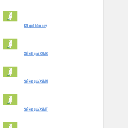
Kết quả hôm nay
Sổ kết quả XSMB
Sổ kết quả XSMN
Sổ kết quả XSMT