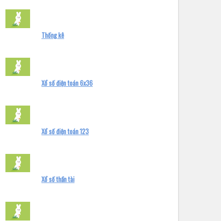
Thống kê
Xổ số điện toán 6x36
Xổ số điện toán 123
Xổ số thần tài