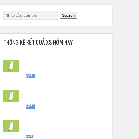
Search
THỐNG KÊ KẾT QUẢ XS HÔM NAY
XSMB
XSMN
XSMT