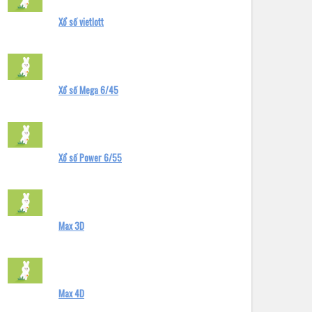
Xổ số vietlott
Xổ số Mega 6/45
Xổ số Power 6/55
Max 3D
Max 4D