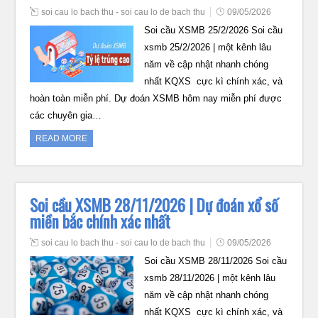
soi cau lo bach thu - soi cau lo de bach thu
09/05/2026
Soi cầu XSMB 25/2/2026 Soi cầu
xsmb 25/2/2026 | một kênh lâu
năm về cập nhật nhanh chóng
nhất KQXS cực kì chính xác, và
hoàn toàn miễn phí. Dự đoán XSMB hôm nay miễn phí được
các chuyên gia…
READ MORE
Soi cầu XSMB 28/11/2026 | Dự đoán xổ số
miền bắc chính xác nhất
soi cau lo bach thu - soi cau lo de bach thu
09/05/2026
Soi cầu XSMB 28/11/2026 Soi cầu
xsmb 28/11/2026 | một kênh lâu
năm về cập nhật nhanh chóng
nhất KQXS cực kì chính xác, và