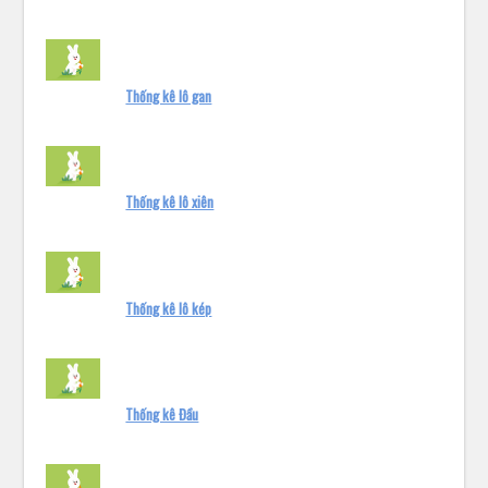
Thống kê lô gan
Thống kê lô xiên
Thống kê lô kép
Thống kê Đầu