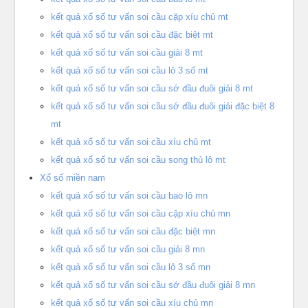
kết quả xổ số tư vấn soi cầu cặp xíu chủ mt
kết quả xổ số tư vấn soi cầu đặc biệt mt
kết quả xổ số tư vấn soi cầu giải 8 mt
kết quả xổ số tư vấn soi cầu lô 3 số mt
kết quả xổ số tư vấn soi cầu sớ đầu đuôi giải 8 mt
kết quả xổ số tư vấn soi cầu sớ đầu đuôi giải đặc biệt 8
mt
kết quả xổ số tư vấn soi cầu xíu chủ mt
kết quả xổ số tư vấn soi cầu song thủ lô mt
Xổ số miền nam
kết quả xổ số tư vấn soi cầu bao lô mn
kết quả xổ số tư vấn soi cầu cặp xíu chủ mn
kết quả xổ số tư vấn soi cầu đặc biệt mn
kết quả xổ số tư vấn soi cầu giải 8 mn
kết quả xổ số tư vấn soi cầu lô 3 số mn
kết quả xổ số tư vấn soi cầu sớ đầu đuôi giải 8 mn
kết quả xổ số tư vấn soi cầu xíu chủ mn