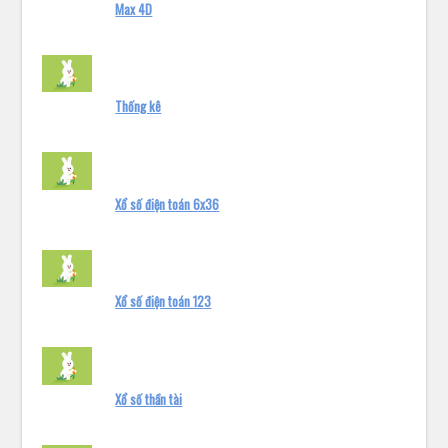
Max 4D
Thống kê
Xổ số điện toán 6x36
Xổ số điện toán 123
Xổ số thần tài