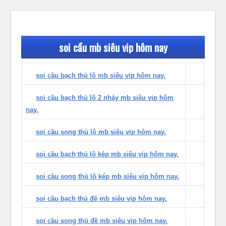
soi cầu mb siêu vip hôm nay
soi cầu bạch thủ lô mb siêu vip hôm nay.
soi cầu bạch thủ lô 2 nháy mb siêu vip hôm
nay.
soi cầu song thủ lô mb siêu vip hôm nay.
soi cầu bạch thủ lô kép mb siêu vip hôm nay.
soi cầu song thủ lô kép mb siêu vip hôm nay.
soi cầu bạch thủ đề mb siêu vip hôm nay.
soi cầu song thủ đề mb siêu vip hôm nay.