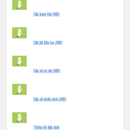
Cầu bạch thủ (MB)
Cầu lật liên tục (MB)
Cầu về cả cặp (MB)
Cầu về nhiều nháy (MB)
Thống kê đầu đuôi