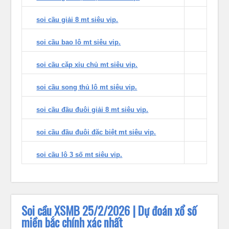
soi cầu giải 8 mt siêu vip.
soi cầu bao lô mt siêu vip.
soi cầu cặp xỉu chủ mt siêu vip.
soi cầu song thủ lô mt siêu vip.
soi cầu đầu đuôi giải 8 mt siêu vip.
soi cầu đầu đuôi đặc biệt mt siêu vip.
soi cầu lô 3 số mt siêu vip.
Soi cầu XSMB 25/2/2026 | Dự đoán xổ số
miền bắc chính xác nhất