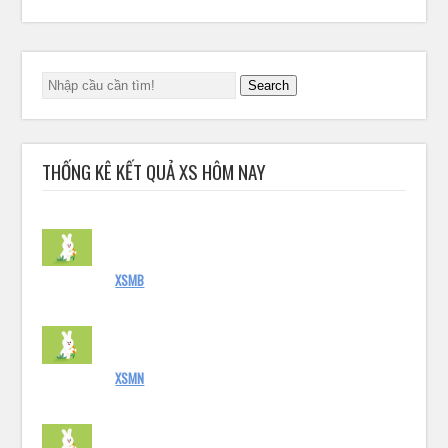
Search
THỐNG KÊ KẾT QUẢ XS HÔM NAY
XSMB
XSMN