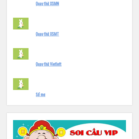
Quay thử XSMN
Quay thử XSMT
Quay thử Vietlott
Sổ mơ