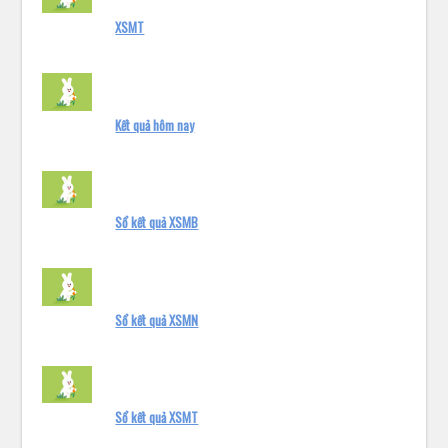
XSMT
Kết quả hôm nay
Sổ kết quả XSMB
Sổ kết quả XSMN
Sổ kết quả XSMT