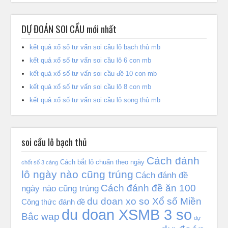
DỰ ĐOÁN SOI CẦU mới nhất
kết quả xổ số tư vấn soi cầu lô bạch thủ mb
kết quả xổ số tư vấn soi cầu lô 6 con mb
kết quả xổ số tư vấn soi cầu đề 10 con mb
kết quả xổ số tư vấn soi cầu lô 8 con mb
kết quả xổ số tư vấn soi cầu lô song thủ mb
soi cầu lô bạch thủ
Cách đánh
Cách bắt lô chuẩn theo ngày
chốt số 3 càng
lô ngày nào cũng trúng
Cách đánh đề
Cách đánh đề ăn 100
ngày nào cũng trúng
du doan xo so Xổ số Miền
Công thức đánh đề
du doan XSMB 3 so
Bắc wap
dự