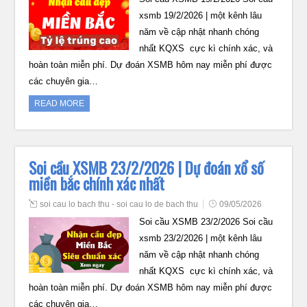
xsmb 19/2/2026 | một kênh lâu
năm về cập nhật nhanh chóng
nhất KQXS cực kì chính xác, và
hoàn toàn miễn phí. Dự đoán XSMB hôm nay miễn phí được
các chuyên gia…
READ MORE
Soi cầu XSMB 23/2/2026 | Dự đoán xổ số
miền bắc chính xác nhất
soi cau lo bach thu - soi cau lo de bach thu
09/05/2026
Soi cầu XSMB 23/2/2026 Soi cầu
xsmb 23/2/2026 | một kênh lâu
năm về cập nhật nhanh chóng
nhất KQXS cực kì chính xác, và
hoàn toàn miễn phí. Dự đoán XSMB hôm nay miễn phí được
các chuyên gia…