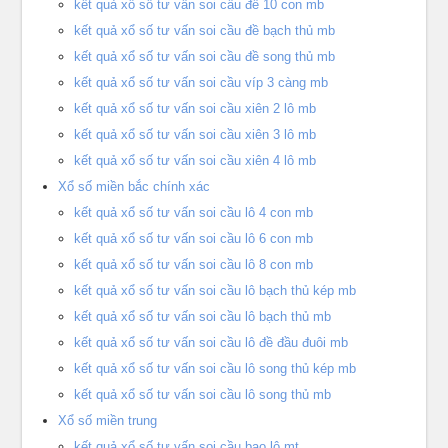
kết quả xổ số tư vấn soi cầu đề 10 con mb
kết quả xổ số tư vấn soi cầu đề bạch thủ mb
kết quả xổ số tư vấn soi cầu đề song thủ mb
kết quả xổ số tư vấn soi cầu víp 3 càng mb
kết quả xổ số tư vấn soi cầu xiên 2 lô mb
kết quả xổ số tư vấn soi cầu xiên 3 lô mb
kết quả xổ số tư vấn soi cầu xiên 4 lô mb
Xổ số miền bắc chính xác
kết quả xổ số tư vấn soi cầu lô 4 con mb
kết quả xổ số tư vấn soi cầu lô 6 con mb
kết quả xổ số tư vấn soi cầu lô 8 con mb
kết quả xổ số tư vấn soi cầu lô bạch thủ kép mb
kết quả xổ số tư vấn soi cầu lô bạch thủ mb
kết quả xổ số tư vấn soi cầu lô đề đầu đuôi mb
kết quả xổ số tư vấn soi cầu lô song thủ kép mb
kết quả xổ số tư vấn soi cầu lô song thủ mb
Xổ số miền trung
kết quả xổ số tư vấn soi cầu bao lô mt