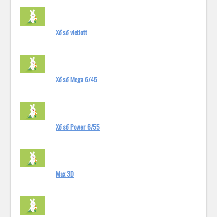
Xổ số vietlott
Xổ số Mega 6/45
Xổ số Power 6/55
Max 3D