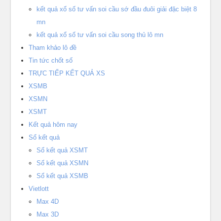
kết quả xổ số tư vấn soi cầu sớ đầu đuôi giải đặc biệt 8
mn
kết quả xổ số tư vấn soi cầu song thủ lô mn
Tham khảo lô đề
Tin tức chốt số
TRỰC TIẾP KẾT QUẢ XS
XSMB
XSMN
XSMT
Kết quả hôm nay
Sổ kết quả
Sổ kết quả XSMT
Sổ kết quả XSMN
Sổ kết quả XSMB
Vietlott
Max 4D
Max 3D