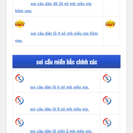
soi cầu dàn đề 10 số mb siêu vip
hôm nay.
soi cầu dàn lô 4 số mb siêu vip hôm
nay.
soi cầu miền bắc chính xác
soi cầu dàn lô 6 số mb siêu vip.
soi cầu dàn lô 8 số mb siêu vip.
soi cầu dàn lô xiên 2 mb siêu vip.