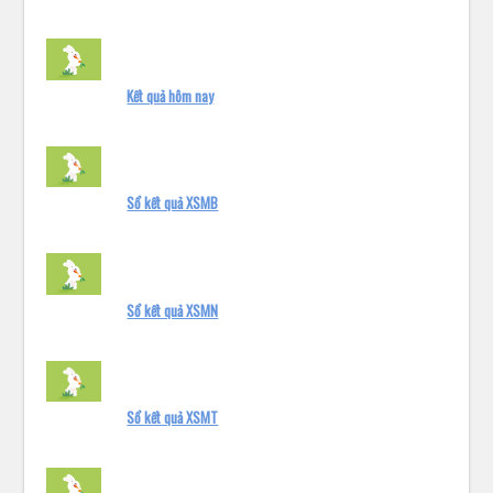
Kết quả hôm nay
Sổ kết quả XSMB
Sổ kết quả XSMN
Sổ kết quả XSMT