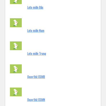
Loto miền Bắc
Loto miền Nam
Loto miền Trung
Quay thử XSMB
Quay thử XSMN