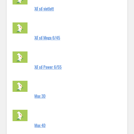
Xổ số vietlott
Xổ số Mega 6/45
Xổ số Power 6/55
Max 3D
Max 4D