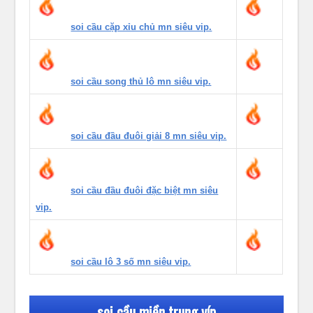
soi cầu cặp xỉu chủ mn siêu vip.
soi cầu song thủ lô mn siêu vip.
soi cầu đầu đuôi giải 8 mn siêu vip.
soi cầu đầu đuôi đặc biệt mn siêu
vip.
soi cầu lô 3 số mn siêu vip.
soi cầu miền trung víp