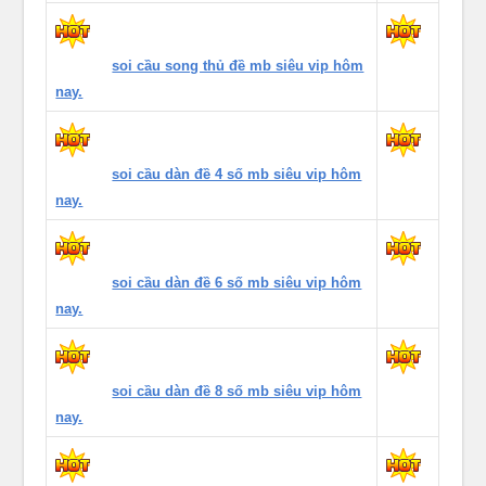
soi cầu song thủ đề mb siêu vip hôm
nay.
soi cầu dàn đề 4 số mb siêu vip hôm
nay.
soi cầu dàn đề 6 số mb siêu vip hôm
nay.
soi cầu dàn đề 8 số mb siêu vip hôm
nay.