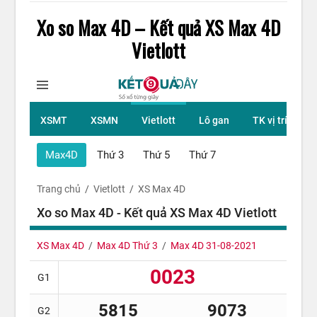
Xo so Max 4D – Kết quả XS Max 4D
Vietlott