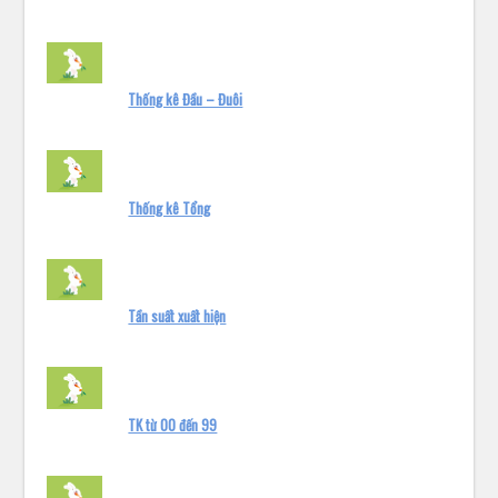
Thống kê Đầu – Đuôi
Thống kê Tổng
Tần suất xuất hiện
TK từ 00 đến 99