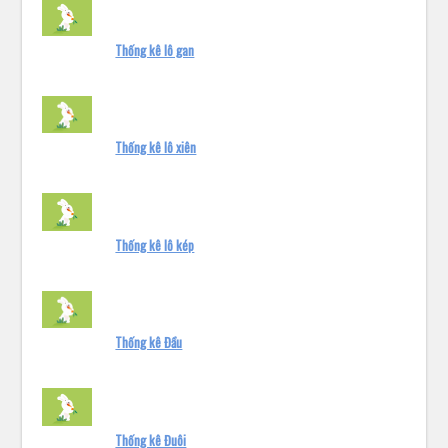
Thống kê lô gan
Thống kê lô xiên
Thống kê lô kép
Thống kê Đầu
Thống kê Đuôi