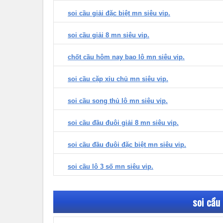
soi cầu giải đặc biệt mn siêu vip.
soi cầu giải 8 mn siêu vip.
chốt cầu hôm nay bao lô mn siêu vip.
soi cầu cặp xỉu chủ mn siêu vip.
soi cầu song thủ lô mn siêu vip.
soi cầu đầu đuôi giải 8 mn siêu vip.
soi cầu đầu đuôi đặc biệt mn siêu vip.
soi cầu lô 3 số mn siêu vip.
soi cầu