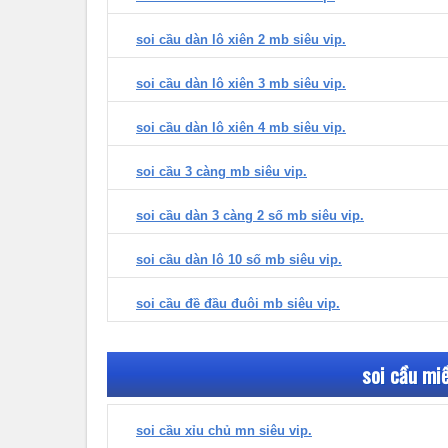
soi cầu dàn lô xiên 2 mb siêu vip.
soi cầu dàn lô xiên 3 mb siêu vip.
soi cầu dàn lô xiên 4 mb siêu vip.
soi cầu 3 càng mb siêu vip.
soi cầu dàn 3 càng 2 số mb siêu vip.
soi cầu dàn lô 10 số mb siêu vip.
soi cầu đề đầu đuôi mb siêu vip.
soi cầu mi
soi cầu xỉu chủ mn siêu vip.