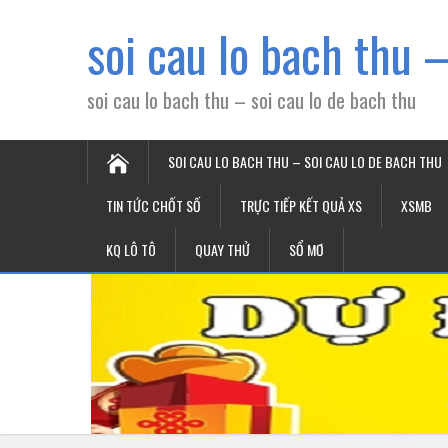
soi cau lo bach thu –
soi cau lo bach thu – soi cau lo de bach thu
SOI CAU LO BACH THU – SOI CAU LO DE BACH THU
TIN TỨC CHỐT SỐ
TRỰC TIẾP KẾT QUẢ XS
XSMB
KQ LÔ TÔ
QUAY THỬ
SỔ MƠ