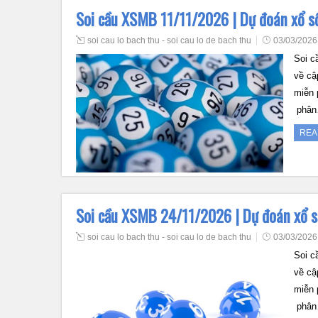
Soi cầu XSMB 11/11/2026 | Dự đoán xổ số
soi cau lo bach thu - soi cau lo de bach thu
03/03/2026
Soi c
về cậ
miễn 
phâ
REA
Soi cầu XSMB 24/11/2026 | Dự đoán xổ s
soi cau lo bach thu - soi cau lo de bach thu
03/03/2026
Soi c
về cậ
miễn 
phâ