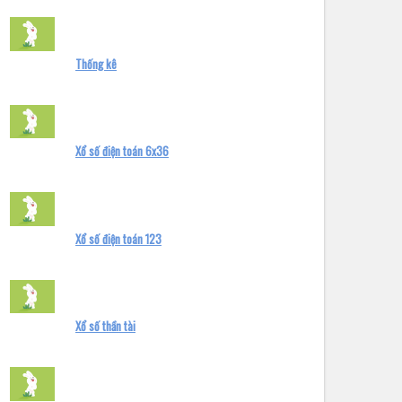
Thống kê
Xổ số điện toán 6x36
Xổ số điện toán 123
Xổ số thần tài