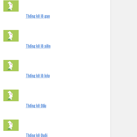
Thống kê lô gan
Thống kê lô xiên
Thống kê lô kép
Thống kê Đầu
Thống kê Đuôi