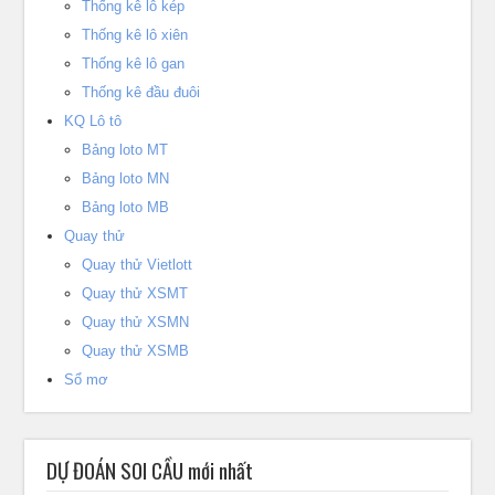
Thống kê lô kép
Thống kê lô xiên
Thống kê lô gan
Thống kê đầu đuôi
KQ Lô tô
Bảng loto MT
Bảng loto MN
Bảng loto MB
Quay thử
Quay thử Vietlott
Quay thử XSMT
Quay thử XSMN
Quay thử XSMB
Sổ mơ
DỰ ĐOÁN SOI CẦU mới nhất