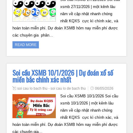
xsmb 27/11/2026 | một kênh lâu
năm về cập nhật nhanh chóng
nhất KQXS cực kì chính xác, và
hoàn toàn miễn phí. Dự đoán XSMB hôm nay miễn phí được
các chuyên gia phân…
READ MORE
Soi cầu XSMB 10/1/2026 | Dự đoán xổ số
miền bắc chính xác nhất
soi cau lo bach thu - soi cau lo de bach thu
06/05/2026
Soi cầu XSMB 10/1/2026 Soi cầu
xsmb 10/1/2026 | một kênh lâu
năm về cập nhật nhanh chóng
nhất KQXS cực kì chính xác, và
hoàn toàn miễn phí. Dự đoán XSMB hôm nay miễn phí được
các chuyên gia…