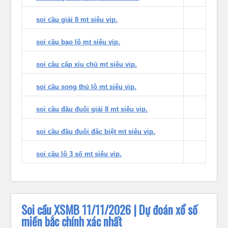
soi cầu giải 8 mt siêu vip.
soi cầu bao lô mt siêu vip.
soi cầu cặp xỉu chủ mt siêu vip.
soi cầu song thủ lô mt siêu vip.
soi cầu đầu đuôi giải 8 mt siêu vip.
soi cầu đầu đuôi đặc biệt mt siêu vip.
soi cầu lô 3 số mt siêu vip.
Soi cầu XSMB 11/11/2026 | Dự đoán xổ số
miền bắc chính xác nhất