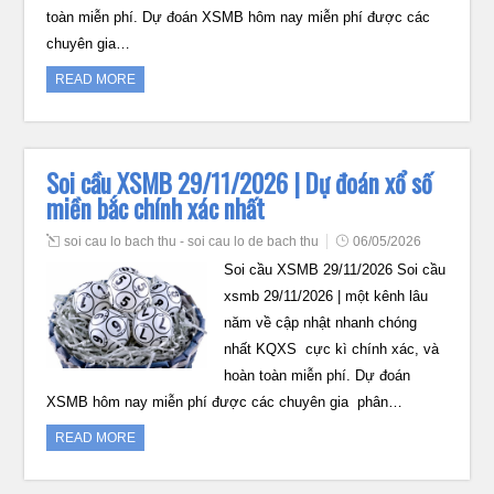
toàn miễn phí. Dự đoán XSMB hôm nay miễn phí được các
chuyên gia…
READ MORE
Soi cầu XSMB 29/11/2026 | Dự đoán xổ số
miền bắc chính xác nhất
soi cau lo bach thu - soi cau lo de bach thu
06/05/2026
Soi cầu XSMB 29/11/2026 Soi cầu
xsmb 29/11/2026 | một kênh lâu
năm về cập nhật nhanh chóng
nhất KQXS cực kì chính xác, và
hoàn toàn miễn phí. Dự đoán
XSMB hôm nay miễn phí được các chuyên gia phân…
READ MORE