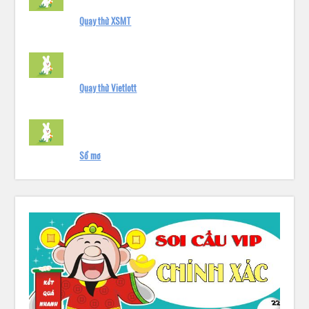
Quay thử XSMT
Quay thử Vietlott
Sổ mơ