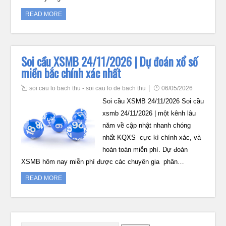
READ MORE
Soi cầu XSMB 24/11/2026 | Dự đoán xổ số
miền bắc chính xác nhất
soi cau lo bach thu - soi cau lo de bach thu
06/05/2026
Soi cầu XSMB 24/11/2026 Soi cầu
xsmb 24/11/2026 | một kênh lâu
năm về cập nhật nhanh chóng
nhất KQXS cực kì chính xác, và
hoàn toàn miễn phí. Dự đoán
XSMB hôm nay miễn phí được các chuyên gia phân…
READ MORE