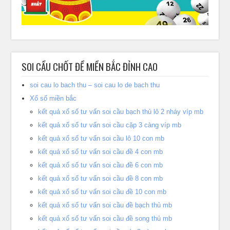
SOI CẦU CHỐT ĐỀ MIỀN BẮC ĐỈNH CAO
soi cau lo bach thu – soi cau lo de bach thu
Xổ số miền bắc
kết quả xổ số tư vấn soi cầu bạch thủ lô 2 nháy víp mb
kết quả xổ số tư vấn soi cầu cặp 3 càng víp mb
kết quả xổ số tư vấn soi cầu lô 10 con mb
kết quả xổ số tư vấn soi cầu đề 4 con mb
kết quả xổ số tư vấn soi cầu đề 6 con mb
kết quả xổ số tư vấn soi cầu đề 8 con mb
kết quả xổ số tư vấn soi cầu đề 10 con mb
kết quả xổ số tư vấn soi cầu đề bạch thủ mb
kết quả xổ số tư vấn soi cầu đề song thủ mb