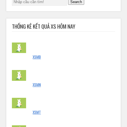
Search
THỐNG KÊ KẾT QUẢ XS HÔM NAY
XSMB
XSMN
XSMT