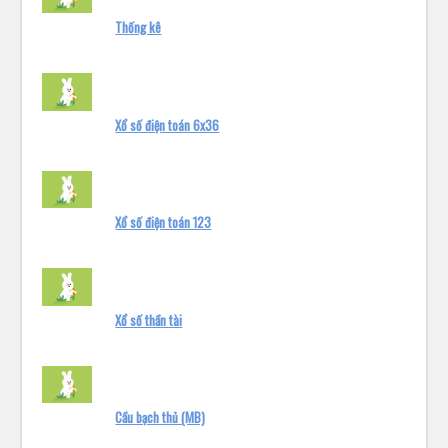
Thống kê
Xổ số điện toán 6x36
Xổ số điện toán 123
Xổ số thần tài
Cầu bạch thủ (MB)