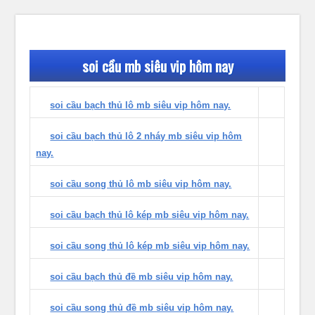
soi cầu mb siêu vip hôm nay
soi cầu bạch thủ lô mb siêu vip hôm nay.
soi cầu bạch thủ lô 2 nháy mb siêu vip hôm
nay.
soi cầu song thủ lô mb siêu vip hôm nay.
soi cầu bạch thủ lô kép mb siêu vip hôm nay.
soi cầu song thủ lô kép mb siêu vip hôm nay.
soi cầu bạch thủ đề mb siêu vip hôm nay.
soi cầu song thủ đề mb siêu vip hôm nay.