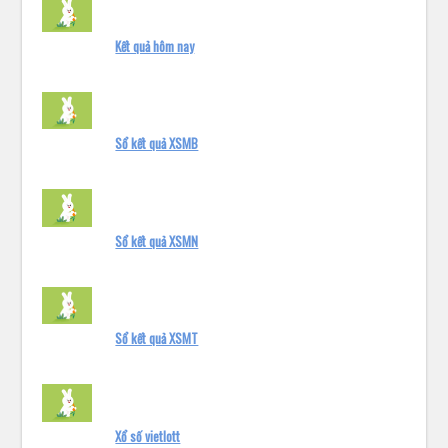
Kết quả hôm nay
Sổ kết quả XSMB
Sổ kết quả XSMN
Sổ kết quả XSMT
Xổ số vietlott