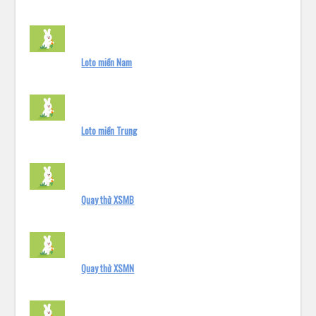
Loto miền Nam
Loto miền Trung
Quay thử XSMB
Quay thử XSMN