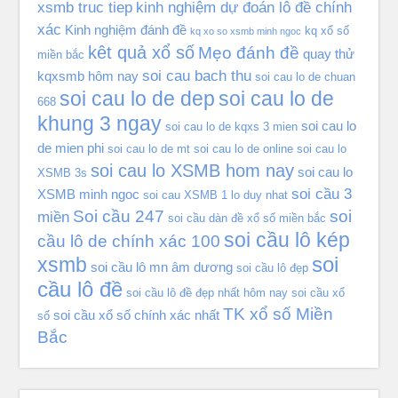
xsmb truc tiep
kinh nghiệm dự đoán lô đề chính
xác
Kinh nghiệm đánh đề
kq xổ số
kq xo so xsmb minh ngoc
kêt quả xổ số
Mẹo đánh đề
quay thử
miền bắc
soi cau bach thu
kqxsmb hôm nay
soi cau lo de chuan
soi cau lo de dep
soi cau lo de
668
khung 3 ngay
soi cau lo
soi cau lo de kqxs 3 mien
de mien phi
soi cau lo de mt
soi cau lo de online
soi cau lo
soi cau lo XSMB hom nay
soi cau lo
XSMB 3s
soi cầu 3
XSMB minh ngoc
soi cau XSMB 1 lo duy nhat
Soi cầu 247
soi
miền
soi cầu dàn đề xổ số miền bắc
soi cầu lô kép
cầu lô de chính xác 100
soi
xsmb
soi cầu lô mn âm dương
soi cầu lô đẹp
cầu lô đề
soi cầu lô đề đẹp nhất hôm nay
soi cầu xổ
TK xổ số Miền
soi cầu xổ số chính xác nhất
số
Bắc