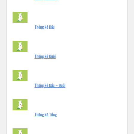
Thống kê Đầu
Thống kê Đuôi
Thống kê Đầu – Đuôi
Thống kê Tổng