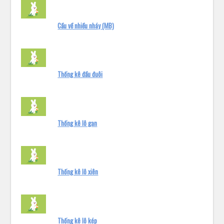
Cầu về nhiều nháy (MB)
Thống kê đầu đuôi
Thống kê lô gan
Thống kê lô xiên
Thống kê lô kép