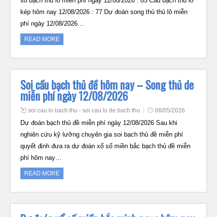
số bạch thủ lô miễn phí ngày 12/08/2026 : 85 Cầu bạch thủ lô
kép hôm nay 12/08/2026 : 77 Dự đoán song thủ thủ lô miễn
phí ngày 12/08/2026…
READ MORE
Soi cầu bạch thủ đề hôm nay – Song thủ de
miễn phí ngày 12/08/2026
soi cau lo bach thu - soi cau lo de bach thu
08/05/2026
Dự đoán bạch thủ đề miễn phí ngày 12/08/2026 Sau khi
nghiên cứu kỹ lưỡng chuyên gia soi bạch thủ đề miễn phí
quyết định đưa ra dự đoán xổ số miền bắc bạch thủ đề miễn
phí hôm nay…
READ MORE