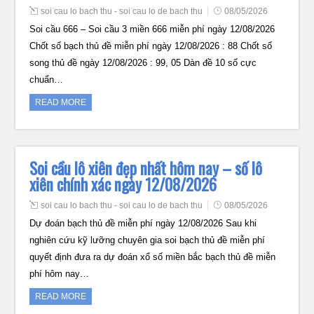
soi cau lo bach thu - soi cau lo de bach thu
08/05/2026
Soi cầu 666 – Soi cầu 3 miền 666 miễn phí ngày 12/08/2026
Chốt số bạch thủ đề miễn phí ngày 12/08/2026 : 88 Chốt số
song thủ đề ngày 12/08/2026 : 99, 05 Dàn đề 10 số cực
chuẩn…
READ MORE
Soi cầu lô xiên đẹp nhất hôm nay – số lô
xiên chính xác ngày 12/08/2026
soi cau lo bach thu - soi cau lo de bach thu
08/05/2026
Dự đoán bạch thủ đề miễn phí ngày 12/08/2026 Sau khi
nghiên cứu kỹ lưỡng chuyên gia soi bạch thủ đề miễn phí
quyết định đưa ra dự đoán xổ số miền bắc bạch thủ đề miễn
phí hôm nay…
READ MORE