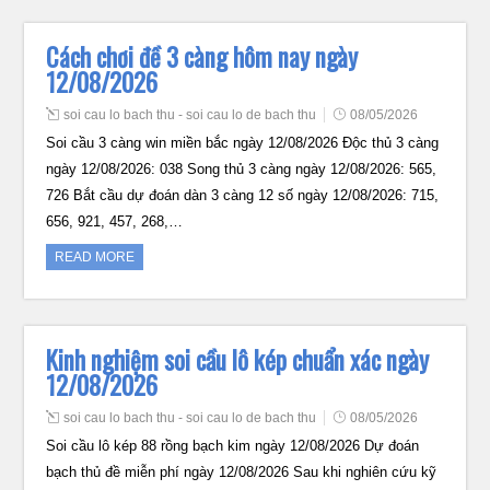
Cách chơi đề 3 càng hôm nay ngày
12/08/2026
soi cau lo bach thu - soi cau lo de bach thu
08/05/2026
Soi cầu 3 càng win miền bắc ngày 12/08/2026 Độc thủ 3 càng
ngày 12/08/2026: 038 Song thủ 3 càng ngày 12/08/2026: 565,
726 Bắt cầu dự đoán dàn 3 càng 12 số ngày 12/08/2026: 715,
656, 921, 457, 268,…
READ MORE
Kinh nghiệm soi cầu lô kép chuẩn xác ngày
12/08/2026
soi cau lo bach thu - soi cau lo de bach thu
08/05/2026
Soi cầu lô kép 88 rồng bạch kim ngày 12/08/2026 Dự đoán
bạch thủ đề miễn phí ngày 12/08/2026 Sau khi nghiên cứu kỹ