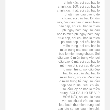
chính xác
,
soi cau bao lo
chinh xac 100
,
soi cau bao lo
chinh xac nhat
,
soi cầu bao lo
chuẩn
,
soi cau bao lo de
chuan
,
soi cầu bao lô hôm
nay
,
Soi cầu bao lô miền Nam
cao cấp
,
soi cau bao lo mien
phi ngay hom nay
,
soi cau
bao lo mien phi ngay hom nay
truc tiep
,
soi cau bao lo mien
phi truc tiep
,
soi cầu bao lô
miền trung
,
soi cau bao lo
mien trung cao cap
,
soi cau
bao lo mien trung chuan
,
Soi
cầu bao lô miền trung víp
,
soi
cầu bao lô mt
,
soi cau bao lo
mt mien phi
,
soi cau de bao
lo mien trung
,
soi cầu đẹp
bao lô
,
soi cầu đẹp bao lô
miền trung
,
soi cầu đẹp bao
lô miền trung tối nay
,
soi cầu
đẹp bao lô siêu siêu chuẩn
,
soi cầu lấy số bao lô miền
trung
,
SOI CẦU LÔ ĐỀ VIP
HÔM NAY
,
soi cau lo sieu
vip
,
soi cầu lô víp
,
soi cau
loto bach thu mien trung
,
soi
cau loto xs
,
soi cau mien phi
,