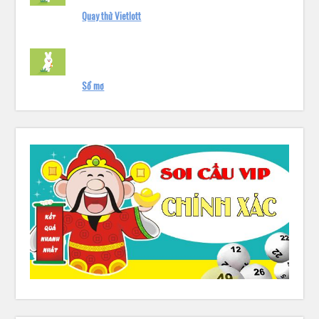
Quay thử Vietlott
Sổ mơ