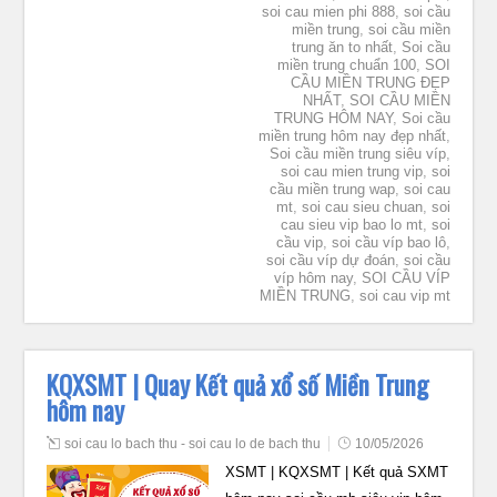
soi cau mien phi 888
,
soi cầu
miền trung
,
soi cầu miền
trung ăn to nhất
,
Soi cầu
miền trung chuẩn 100
,
SOI
CẦU MIỀN TRUNG ĐẸP
NHẤT
,
SOI CẦU MIỀN
TRUNG HÔM NAY
,
Soi cầu
miền trung hôm nay đẹp nhất
,
Soi cầu miền trung siêu víp
,
soi cau mien trung vip
,
soi
cầu miền trung wap
,
soi cau
mt
,
soi cau sieu chuan
,
soi
cau sieu vip bao lo mt
,
soi
cầu vip
,
soi cầu víp bao lô
,
soi cầu víp dự đoán
,
soi cầu
víp hôm nay
,
SOI CẦU VÍP
MIỀN TRUNG
,
soi cau vip mt
KQXSMT | Quay Kết quả xổ số Miền Trung
hôm nay
soi cau lo bach thu - soi cau lo de bach thu
10/05/2026
XSMT | KQXSMT | Kết quả SXMT