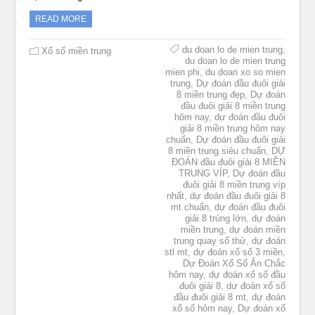
READ MORE
du doan lo de mien trung
,
Xổ số miền trung
du doan lo de mien trung
mien phi
,
du doan xo so mien
trung
,
Dự đoán đầu đuôi giải
8 miền trung đẹp
,
Dự đoán
đầu đuôi giải 8 miền trung
hôm nay
,
dự đoán đầu đuôi
giải 8 miền trung hôm nay
chuẩn
,
Dự đoán đầu đuôi giải
8 miền trung siêu chuẩn
,
DỰ
ĐOÁN đầu đuôi giải 8 MIỀN
TRUNG VÍP
,
Dự đoán đầu
đuôi giải 8 miền trung víp
nhất
,
dự đoán đầu đuôi giải 8
mt chuẩn
,
dự đoán đầu đuôi
giải 8 trúng lớn
,
dự đoán
miền trung
,
dự đoán miền
trung quay số thử
,
dự đoán
stl mt
,
dự đoán xổ số 3 miền
,
Dự Đoán Xổ Số Ăn Chắc
hôm nay
,
dự đoán xổ số đầu
đuôi giải 8
,
dự đoán xổ số
đầu đuôi giải 8 mt
,
dự đoán
xổ số hôm nay
,
Dự đoán xổ