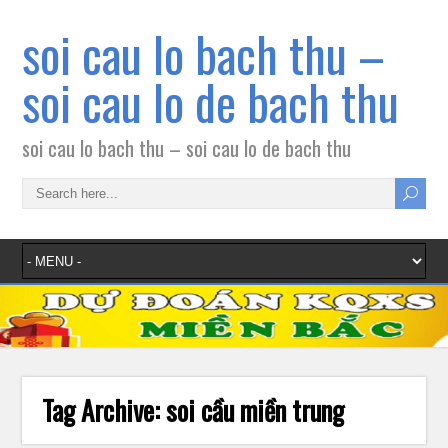
soi cau lo bach thu –
soi cau lo de bach thu
soi cau lo bach thu – soi cau lo de bach thu
Tag Archive:
soi cầu miền trung