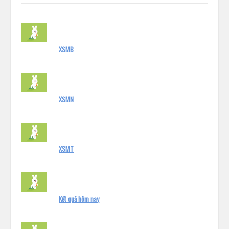
XSMB
XSMN
XSMT
Kết quả hôm nay