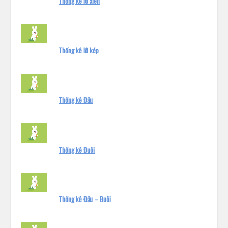
Thống kê lô xiên
Thống kê lô kép
Thống kê Đầu
Thống kê Đuôi
Thống kê Đầu – Đuôi