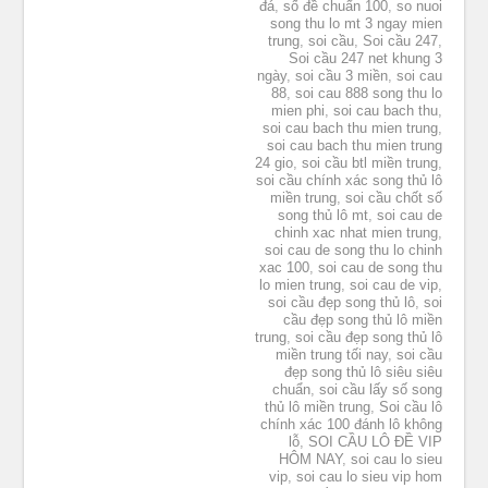
đá
,
số đề chuẩn 100
,
so nuoi
song thu lo mt 3 ngay mien
trung
,
soi cầu
,
Soi cầu 247
,
Soi cầu 247 net khung 3
ngày
,
soi cầu 3 miền
,
soi cau
88
,
soi cau 888 song thu lo
mien phi
,
soi cau bach thu
,
soi cau bach thu mien trung
,
soi cau bach thu mien trung
24 gio
,
soi cầu btl miền trung
,
soi cầu chính xác song thủ lô
miền trung
,
soi cầu chốt số
song thủ lô mt
,
soi cau de
chinh xac nhat mien trung
,
soi cau de song thu lo chinh
xac 100
,
soi cau de song thu
lo mien trung
,
soi cau de vip
,
soi cầu đẹp song thủ lô
,
soi
cầu đẹp song thủ lô miền
trung
,
soi cầu đẹp song thủ lô
miền trung tối nay
,
soi cầu
đẹp song thủ lô siêu siêu
chuẩn
,
soi cầu lấy số song
thủ lô miền trung
,
Soi cầu lô
chính xác 100 đánh lô không
lỗ
,
SOI CẦU LÔ ĐỀ VIP
HÔM NAY
,
soi cau lo sieu
vip
,
soi cau lo sieu vip hom