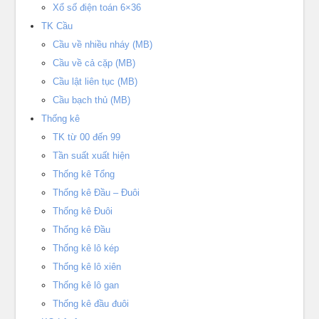
Xổ số điện toán 6×36
TK Cầu
Cầu về nhiều nháy (MB)
Cầu về cả cặp (MB)
Cầu lật liên tục (MB)
Cầu bạch thủ (MB)
Thống kê
TK từ 00 đến 99
Tần suất xuất hiện
Thống kê Tổng
Thống kê Đầu – Đuôi
Thống kê Đuôi
Thống kê Đầu
Thống kê lô kép
Thống kê lô xiên
Thống kê lô gan
Thống kê đầu đuôi