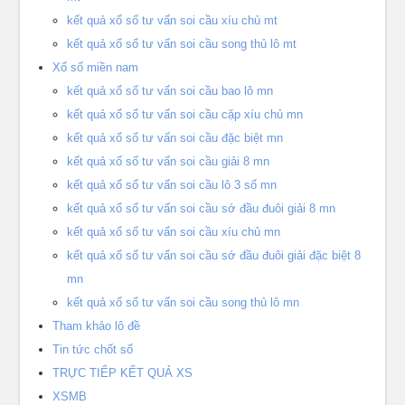
kết quả xổ số tư vấn soi cầu xíu chủ mt
kết quả xổ số tư vấn soi cầu song thủ lô mt
Xổ số miền nam
kết quả xổ số tư vấn soi cầu bao lô mn
kết quả xổ số tư vấn soi cầu cặp xíu chủ mn
kết quả xổ số tư vấn soi cầu đặc biệt mn
kết quả xổ số tư vấn soi cầu giải 8 mn
kết quả xổ số tư vấn soi cầu lô 3 số mn
kết quả xổ số tư vấn soi cầu sớ đầu đuôi giải 8 mn
kết quả xổ số tư vấn soi cầu xíu chủ mn
kết quả xổ số tư vấn soi cầu sớ đầu đuôi giải đặc biệt 8
mn
kết quả xổ số tư vấn soi cầu song thủ lô mn
Tham khảo lô đề
Tin tức chốt số
TRỰC TIẾP KẾT QUẢ XS
XSMB