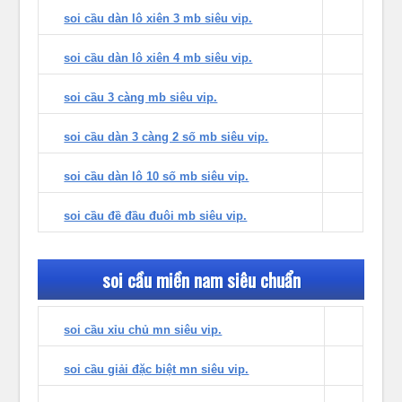
soi cầu dàn lô xiên 3 mb siêu vip.
soi cầu dàn lô xiên 4 mb siêu vip.
soi cầu 3 càng mb siêu vip.
soi cầu dàn 3 càng 2 số mb siêu vip.
soi cầu dàn lô 10 số mb siêu vip.
soi cầu đề đầu đuôi mb siêu vip.
soi cầu miền nam siêu chuẩn
soi cầu xỉu chủ mn siêu vip.
soi cầu giải đặc biệt mn siêu vip.