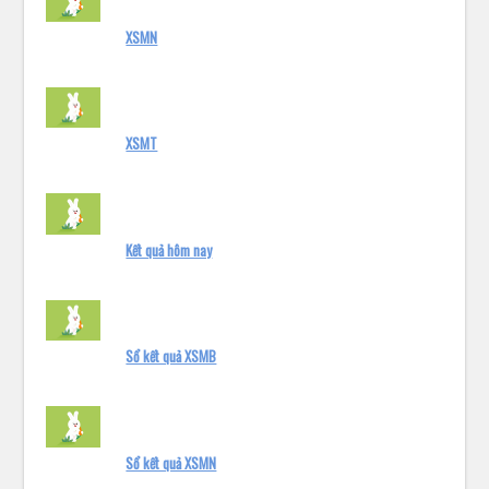
XSMN
XSMT
Kết quả hôm nay
Sổ kết quả XSMB
Sổ kết quả XSMN