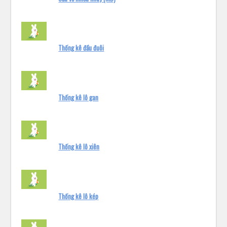
Thống kê đầu đuôi
Thống kê lô gan
Thống kê lô xiên
Thống kê lô kép