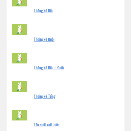
Thống kê Đầu
Thống kê Đuôi
Thống kê Đầu – Đuôi
Thống kê Tổng
Tần suất xuất hiện