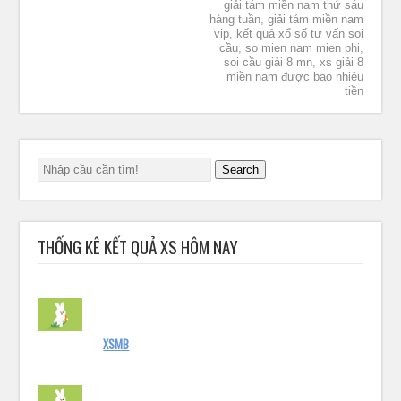
giải tám miền nam thứ sáu
hàng tuần
,
giải tám miền nam
vip
,
kết quả xổ số tư vấn soi
cầu
,
so mien nam mien phi
,
soi cầu giải 8 mn
,
xs giải 8
miền nam được bao nhiêu
tiền
Search
THỐNG KÊ KẾT QUẢ XS HÔM NAY
XSMB