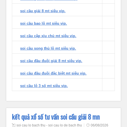
soi cầu giải 8 mt siêu vip.
soi cầu bao lô mt siêu vip.
soi cầu cặp xỉu chủ mt siêu vip.
soi cầu song thủ lô mt siêu vip.
soi cầu đầu đuôi giải 8 mt siêu vip.
soi cầu đầu đuôi đặc biệt mt siêu vip.
soi cầu lô 3 số mt siêu vip.
kết quả xổ số tư vấn soi cầu giải 8 mn
soi cau lo bach thu - soi cau lo de bach thu
06/08/2026