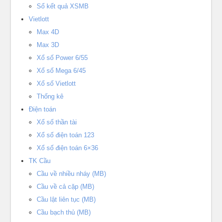
Sổ kết quả XSMB
Vietlott
Max 4D
Max 3D
Xổ số Power 6/55
Xổ số Mega 6/45
Xổ số Vietlott
Thống kê
Điện toán
Xổ số thần tài
Xổ số điện toán 123
Xổ số điện toán 6×36
TK Cầu
Cầu về nhiều nháy (MB)
Cầu về cả cặp (MB)
Cầu lật liên tục (MB)
Cầu bạch thủ (MB)