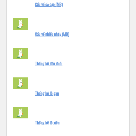
Cầu về cả cặp (MB)
Cầu về nhiều nháy (MB)
Thống kê đầu đuôi
Thống kê lô gan
Thống kê lô xiên