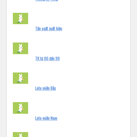
Tần suất xuất hiện
TK từ 00 đến 99
Loto miền Bắc
Loto miền Nam