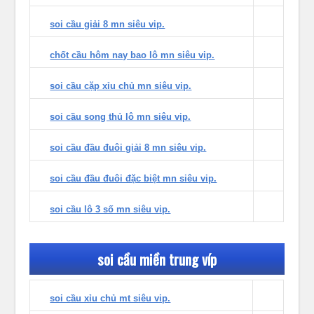
soi cầu giải 8 mn siêu vip.
chốt cầu hôm nay bao lô mn siêu vip.
soi cầu cặp xỉu chủ mn siêu vip.
soi cầu song thủ lô mn siêu vip.
soi cầu đầu đuôi giải 8 mn siêu vip.
soi cầu đầu đuôi đặc biệt mn siêu vip.
soi cầu lô 3 số mn siêu vip.
soi cầu miền trung víp
soi cầu xỉu chủ mt siêu vip.