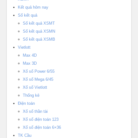
Kết quả hôm nay
Sổ kết quả
Sổ kết quả XSMT
Sổ kết quả XSMN
Sổ kết quả XSMB
Vietlott
Max 4D
Max 3D
Xổ số Power 6/55
Xổ số Mega 6/45
Xổ số Vietlott
Thống kê
Điện toán
Xổ số thần tài
Xổ số điện toán 123
Xổ số điện toán 6×36
TK Cầu