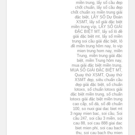
miền trung
,
lấy số cầu đẹp
chốt chuẩn
,
lấy số cầu đẹp
chốt chuẩn xs miền trung giải
đặc biệt
,
LẤY SỐ Dự Đoán
XSMT
,
lấy số giải đặc biệt
miền trung víp
,
LẤY SỐ GIẢI
ĐẶC BIỆT MT
,
lấy số lô đề
giải đặc biệt mt
,
lấy số miền
trung soi cầu giải đặc biệt
,
lô
đề miền trung hôm nay
,
lo vip
mien trung hom nay
,
miền
Trung
,
miền trung giải đặc
biệt
,
miền Trung hôm nay
,
mua giải đặc biệt miền trung
,
MUA SỐ GIẢI ĐẶC BIỆT MT
,
Quay thử XSMT
,
Quay thử
XSMT đẹp
,
siêu chuẩn cầu
đẹp giải đặc biệt
,
số chuẩn
lotoxs
,
số chuẩn lotoxs giải
đặc biệt miền trung
,
số chuẩn
lotoxs giải đặc biệt miền trung
cao cấp
,
số đá
,
số đề chuẩn
100
,
so nuoi giai dac biet mt
3 ngay mien bac
,
soi cầu
,
Soi
cầu 247
,
soi cầu 3 miền
,
soi
cau 88
,
soi cau 888 giai dac
biet mien phi
,
soi cau bach
thu
,
soi cau bach thu mien