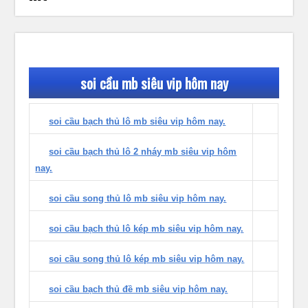
soi cầu mb siêu vip hôm nay
soi cầu bạch thủ lô mb siêu vip hôm nay.
soi cầu bạch thủ lô 2 nháy mb siêu vip hôm
nay.
soi cầu song thủ lô mb siêu vip hôm nay.
soi cầu bạch thủ lô kép mb siêu vip hôm nay.
soi cầu song thủ lô kép mb siêu vip hôm nay.
soi cầu bạch thủ đề mb siêu vip hôm nay.