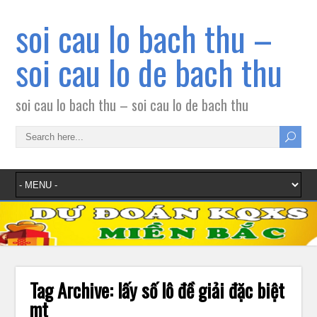
soi cau lo bach thu –
soi cau lo de bach thu
soi cau lo bach thu – soi cau lo de bach thu
Tag Archive:
lấy số lô đề giải đặc biệt
mt