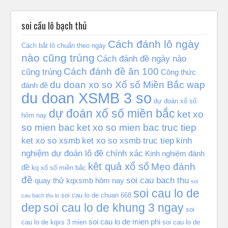
soi cầu lô bạch thủ
Cách đánh lô ngày
Cách bắt lô chuẩn theo ngày
nào cũng trúng
Cách đánh đề ngày nào
Cách đánh đề ăn 100
cũng trúng
Công thức
du doan xo so Xổ số Miền Bắc wap
đánh đề
du doan XSMB 3 so
dự đoán xổ số
dự đoán xổ số miền bắc
ket xo
hôm nay
so mien bac
ket xo so mien bac truc tiep
ket xo so xsmb
ket xo so xsmb truc tiep
kinh
nghiệm dự đoán lô đề chính xác
Kinh nghiệm đánh
kêt quả xổ số
Mẹo đánh
đề
kq xổ số miền bắc
đề
soi cau bach thu
quay thử kqxsmb hôm nay
soi
soi cau lo de
soi cau lo de chuan 668
cau bach thu lo
dep
soi cau lo de khung 3 ngay
soi
soi cau lo de mien phi
cau lo de kqxs 3 mien
soi cau lo de