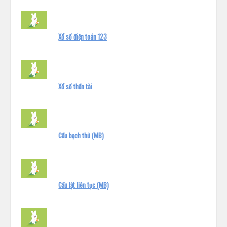
Xổ số điện toán 123
Xổ số thần tài
Cầu bạch thủ (MB)
Cầu lật liên tục (MB)