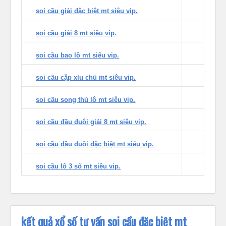
soi cầu giải đặc biệt mt siêu vip.
soi cầu giải 8 mt siêu vip.
soi cầu bao lô mt siêu vip.
soi cầu cặp xỉu chủ mt siêu vip.
soi cầu song thủ lô mt siêu vip.
soi cầu đầu đuôi giải 8 mt siêu vip.
soi cầu đầu đuôi đặc biệt mt siêu vip.
soi cầu lô 3 số mt siêu vip.
kết quả xổ số tư vấn soi cầu đặc biệt mt