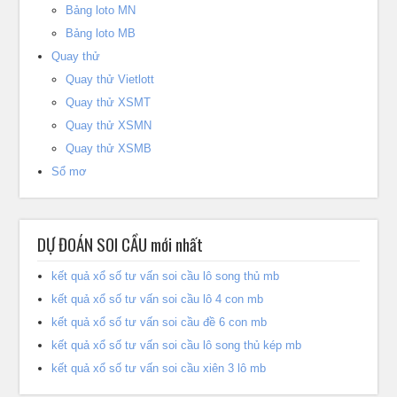
Bảng loto MN
Bảng loto MB
Quay thử
Quay thử Vietlott
Quay thử XSMT
Quay thử XSMN
Quay thử XSMB
Sổ mơ
DỰ ĐOÁN SOI CẦU mới nhất
kết quả xổ số tư vấn soi cầu lô song thủ mb
kết quả xổ số tư vấn soi cầu lô 4 con mb
kết quả xổ số tư vấn soi cầu đề 6 con mb
kết quả xổ số tư vấn soi cầu lô song thủ kép mb
kết quả xổ số tư vấn soi cầu xiên 3 lô mb