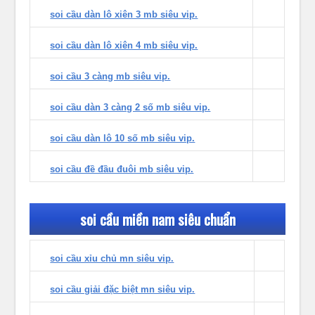
soi cầu dàn lô xiên 3 mb siêu vip.
soi cầu dàn lô xiên 4 mb siêu vip.
soi cầu 3 càng mb siêu vip.
soi cầu dàn 3 càng 2 số mb siêu vip.
soi cầu dàn lô 10 số mb siêu vip.
soi cầu đề đầu đuôi mb siêu vip.
soi cầu miền nam siêu chuẩn
soi cầu xỉu chủ mn siêu vip.
soi cầu giải đặc biệt mn siêu vip.