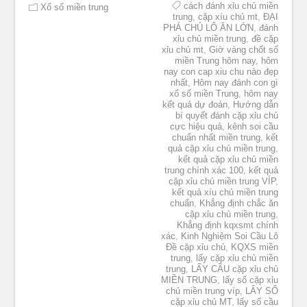
cách đánh xỉu chủ miền
Xổ số miền trung
trung
,
cặp xíu chủ mt
,
ĐẠI
PHÁ CHỦ LÔ ĂN LỚN
,
đánh
xỉu chủ miền trung
,
đề cặp
xỉu chủ mt
,
Giờ vàng chốt số
miền Trung hôm nay
,
hôm
nay con cap xiu chu nào đẹp
nhất
,
Hôm nay đánh con gì
xổ số miền Trung
,
hôm nay
kết quả dự đoán
,
Hướng dẫn
bí quyết đánh cặp xỉu chủ
cực hiệu quả
,
kênh soi cầu
chuẩn nhất miền trung
,
kết
quả cặp xỉu chủ miền trung
,
kết quả cặp xỉu chủ miền
trung chính xác 100
,
kết quả
cặp xỉu chủ miền trung VÍP
,
kết quả xíu chủ miền trung
chuẩn
,
Khẳng định chắc ăn
cặp xỉu chủ miền trung
,
Khẳng định kqxsmt chính
xác
,
Kinh Nghiệm Soi Cầu Lô
Đề cặp xỉu chủ
,
KQXS miền
trung
,
lấy cặp xỉu chủ miền
trung
,
LẤY CẦU cặp xỉu chủ
MIỀN TRUNG
,
lấy số cặp xỉu
chủ miền trung víp
,
LẤY SỐ
cặp xỉu chủ MT
,
lấy số cầu