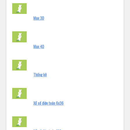
Max 3D
Max 4D
Thống kê
Xổ số điện toán 6x36