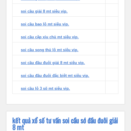
soi cầu giải 8 mt siêu vip.
soi cầu bao lô mt siêu vip.
soi cầu cặp xỉu chủ mt siêu vip.
soi cầu song thủ lô mt siêu vip.
soi cầu đầu đuôi giải 8 mt siêu vip.
soi cầu đầu đuôi đặc biệt mt siêu vip.
soi cầu lô 3 số mt siêu vip.
kết quả xổ số tư vấn soi cầu sớ đầu đuôi giải
8 mt