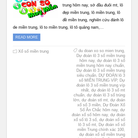
trung hôm nay, sớ đầu đuôi mt, lô
đẹp miền trung, lô miền trung, lô
đề miền trung, nghiên cứu đánh lô
de miền trung, lô to miền trung, lô tô quảng nam,…
READ MORE
du doan xo so mien trung
,
Xổ số miền trung
Dự đoán lô 3 số miền trung
hôm nay
,
dự đoán lô 3 số
miền trung hôm nay chuẩn
,
Dự đoán lô 3 số miền trung
siêu chuẩn
,
DỰ ĐOÁN lô 3
số MIỀN TRUNG VÍP
,
Dự
đoán lô 3 số miền trung víp
nhất
,
dự đoán lô 3 số mt
chuẩn
,
dự đoán lô 3 số trúng
lớn
,
dự đoán stl mt
,
dự đoán
xổ số 3 miền
,
Dự Đoán Xổ
Số Ăn Chắc hôm nay
,
dự
đoán xổ số hôm nay
,
dự đoán
xổ số lô 3 số
,
dự đoán xổ số
lô 3 số mt
,
Dự đoán xổ số
miền Trung chính xác 100
,
dự đoán xổ số miền trung