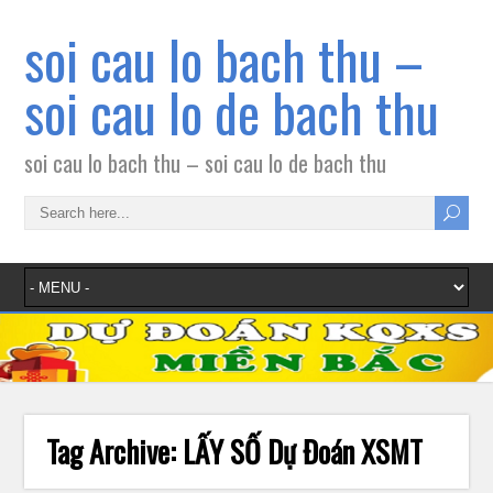
soi cau lo bach thu –
soi cau lo de bach thu
soi cau lo bach thu – soi cau lo de bach thu
Tag Archive:
LẤY SỐ Dự Đoán XSMT