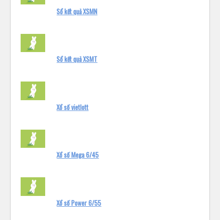
Sổ kết quả XSMN
Sổ kết quả XSMT
Xổ số vietlott
Xổ số Mega 6/45
Xổ số Power 6/55