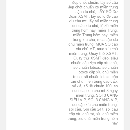
đẹp chốt chuẩn
,
lấy số cầu
đẹp chốt chuẩn xs miền trung
cặp xíu chủ
,
LẤY SỐ Dự
Đoán XSMT
,
lấy số lô đề cap
xiu chu mt
,
lấy số miền trung
soi cầu xíu chủ
,
lô đề miền
trung hôm nay
,
miền Trung
,
miền Trung hôm nay
,
miền
trung xíu chủ
,
mua cặp xỉu
chủ miền trung
,
MUA SỐ cặp
xỉu chủ MT
,
mua xíu chủ
miền trung
,
Quay thử XSMT
,
Quay thử XSMT đẹp
,
siêu
chuẩn cầu đẹp cặp xíu chủ
,
số chuẩn lotoxs
,
số chuẩn
lotoxs cặp xỉu chủ miền
trung
,
số chuẩn lotoxs cặp
xỉu chủ miền trung cao cấp
,
số đá
,
số đề chuẩn 100
,
so
nuoi cap xiu chu mt 3 ngay
mien trung
,
SOI 3 CÀNG
SIÊU VIP
,
SOI 3 CANG VIP
,
soi cặp xỉu chủ miền trung
,
soi cầu
,
Soi cầu 247
,
soi cầu
cặp xíu chủ mt
,
xỉu chủ miền
trung
,
xỉu chủ miền trung hôm
nay