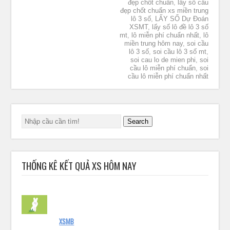
đẹp chốt chuẩn
,
lấy số cầu
đẹp chốt chuẩn xs miền trung
lô 3 số
,
LẤY SỐ Dự Đoán
XSMT
,
lấy số lô đề lô 3 số
mt
,
lô miễn phí chuẩn nhất
,
lô
miền trung hôm nay
,
soi cầu
lô 3 số
,
soi cầu lô 3 số mt
,
soi cau lo de mien phi
,
soi
cầu lô miễn phí chuẩn
,
soi
cầu lô miễn phí chuẩn nhất
Search
THỐNG KÊ KẾT QUẢ XS HÔM NAY
XSMB