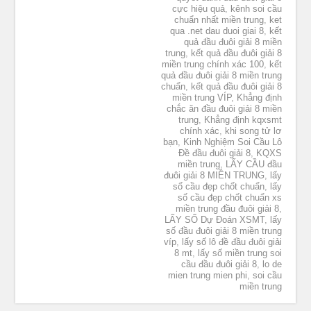
cực hiệu quả
,
kênh soi cầu
chuẩn nhất miền trung
,
ket
qua .net dau duoi giai 8
,
kết
quả đầu đuôi giải 8 miền
trung
,
kết quả đầu đuôi giải 8
miền trung chính xác 100
,
kết
quả đầu đuôi giải 8 miền trung
chuẩn
,
kết quả đầu đuôi giải 8
miền trung VÍP
,
Khẳng định
chắc ăn đầu đuôi giải 8 miền
trung
,
Khẳng định kqxsmt
chính xác
,
khi song tử lơ
bạn
,
Kinh Nghiệm Soi Cầu Lô
Đề đầu đuôi giải 8
,
KQXS
miền trung
,
LẤY CẦU đầu
đuôi giải 8 MIỀN TRUNG
,
lấy
số cầu đẹp chốt chuẩn
,
lấy
số cầu đẹp chốt chuẩn xs
miền trung đầu đuôi giải 8
,
LẤY SỐ Dự Đoán XSMT
,
lấy
số đầu đuôi giải 8 miền trung
víp
,
lấy số lô đề đầu đuôi giải
8 mt
,
lấy số miền trung soi
cầu đầu đuôi giải 8
,
lo de
mien trung mien phi
,
soi cầu
miền trung