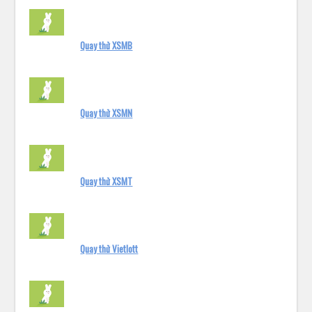
Quay thử XSMB
Quay thử XSMN
Quay thử XSMT
Quay thử Vietlott