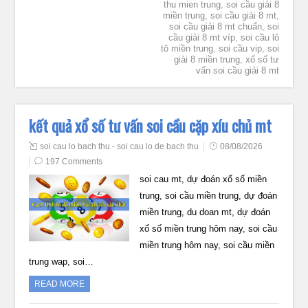
thu mien trung
,
soi cầu giải 8
miền trung
,
soi cầu giải 8 mt
,
soi cầu giải 8 mt chuẩn
,
soi
cầu giải 8 mt víp
,
soi cầu lô
tô miền trung
,
soi cầu vip
,
soi
giải 8 miền trung
,
xổ số tư
vấn soi cầu giải 8 mt
kết quả xổ số tư vấn soi cầu cặp xíu chủ mt
soi cau lo bach thu - soi cau lo de bach thu
08/08/2026
197 Comments
soi cau mt, dự đoán xổ số miền
trung, soi cầu miền trung, dự đoán
miền trung, du doan mt, dự đoán
xổ số miền trung hôm nay, soi cầu
miền trung hôm nay, soi cầu miền
trung wap, soi…
READ MORE