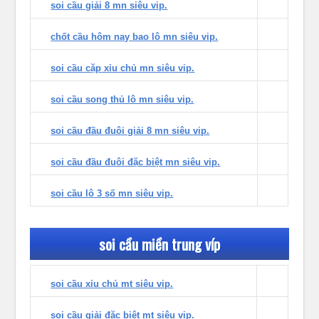
soi cầu giải 8 mn siêu vip.
chốt cầu hôm nay bao lô mn siêu vip.
soi cầu cặp xỉu chủ mn siêu vip.
soi cầu song thủ lô mn siêu vip.
soi cầu đầu đuôi giải 8 mn siêu vip.
soi cầu đầu đuôi đặc biệt mn siêu vip.
soi cầu lô 3 số mn siêu vip.
soi cầu miền trung víp
soi cầu xỉu chủ mt siêu vip.
soi cầu giải đặc biệt mt siêu vip.