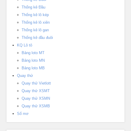
Thống kê Đầu
Thống kê lô kép
Thống kê lô xiên
Thống kê lô gan
Thống kê đầu đuôi
KQ Lô tô
Bảng loto MT
Bảng loto MN
Bảng loto MB
Quay thử
Quay thử Vietlott
Quay thử XSMT
Quay thử XSMN
Quay thử XSMB
Sổ mơ