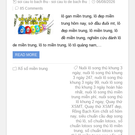
soi cau lo bach thu - soi cau lo de bach thu
06/08/2026
85 Comments
lô gan miền trung, lô đẹp miền
trung hôm nay, sớ đầu đuôi mt, lô
đẹp miền trung, lô miền trung, lô
đề miền trung, nghiên cứu đánh lô
de miền trung, lô to miền trung, lô tô quảng nam,…
READ MORE
Nuôi lô song thủ khung 3
Xổ số miền trung
ngày
,
nuôi lô song thủ khung
3 ngày 247
,
nuôi lô song thủ
khung 3 ngày 99
,
nuôi lô song
thủ khung 3 ngày hoàn hảo
nhất
,
nuôi lô song thủ miền
trung miễn phí
,
nuôi song thủ
lô khung 2 ngay
,
Quay thử
XSMT
,
Quay thử XSMT đẹp
,
Rồng Bạch Kim chốt số hôm
nay
,
siêu chuẩn cầu đẹp song
thủ lô
,
số chuẩn lotoxs
,
số
chuẩn lotoxs song thủ lô miền
trung
,
số chuẩn lotoxs song