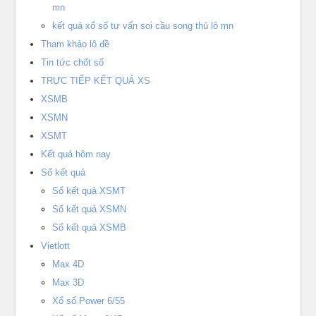
mn
kết quả xổ số tư vấn soi cầu song thủ lô mn
Tham khảo lô đề
Tin tức chốt số
TRỰC TIẾP KẾT QUẢ XS
XSMB
XSMN
XSMT
Kết quả hôm nay
Sổ kết quả
Sổ kết quả XSMT
Sổ kết quả XSMN
Sổ kết quả XSMB
Vietlott
Max 4D
Max 3D
Xổ số Power 6/55