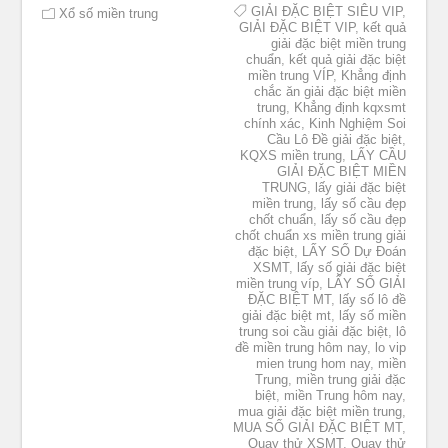
GIẢI ĐẶC BIỆT SIÊU VIP
,
Xổ số miền trung
GIẢI ĐẶC BIỆT VIP
,
kết quả
giải đặc biệt miền trung
chuẩn
,
kết quả giải đặc biệt
miền trung VÍP
,
Khẳng định
chắc ăn giải đặc biệt miền
trung
,
Khẳng định kqxsmt
chính xác
,
Kinh Nghiệm Soi
Cầu Lô Đề giải đặc biệt
,
KQXS miền trung
,
LẤY CẦU
GIẢI ĐẶC BIỆT MIỀN
TRUNG
,
lấy giải đặc biệt
miền trung
,
lấy số cầu đẹp
chốt chuẩn
,
lấy số cầu đẹp
chốt chuẩn xs miền trung giải
đặc biệt
,
LẤY SỐ Dự Đoán
XSMT
,
lấy số giải đặc biệt
miền trung víp
,
LẤY SỐ GIẢI
ĐẶC BIỆT MT
,
lấy số lô đề
giải đặc biệt mt
,
lấy số miền
trung soi cầu giải đặc biệt
,
lô
đề miền trung hôm nay
,
lo vip
mien trung hom nay
,
miền
Trung
,
miền trung giải đặc
biệt
,
miền Trung hôm nay
,
mua giải đặc biệt miền trung
,
MUA SỐ GIẢI ĐẶC BIỆT MT
,
Quay thử XSMT
,
Quay thử