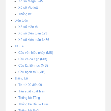
Xổ số Mega 6/45
Xổ số Vietlott
Thống kê
Điện toán
Xổ số thần tài
Xổ số điện toán 123
Xổ số điện toán 6×36
TK Cầu
Cầu về nhiều nháy (MB)
Cầu về cả cặp (MB)
Cầu lật liên tục (MB)
Cầu bạch thủ (MB)
Thống kê
TK từ 00 đến 99
Tần suất xuất hiện
Thống kê Tổng
Thống kê Đầu – Đuôi
Thống kê Đuôi