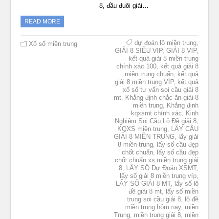
8, đầu đuôi giải…
READ MORE
dự đoán lô miền trung
,
Xổ số miền trung
GIẢI 8 SIÊU VIP
,
GIẢI 8 VIP
,
kết quả giải 8 miền trung
chính xác 100
,
kết quả giải 8
miền trung chuẩn
,
kết quả
giải 8 miền trung VÍP
,
kết quả
xổ số tư vấn soi cầu giải 8
mt
,
Khẳng định chắc ăn giải 8
miền trung
,
Khẳng định
kqxsmt chính xác
,
Kinh
Nghiệm Soi Cầu Lô Đề giải 8
,
KQXS miền trung
,
LẤY CẦU
GIẢI 8 MIỀN TRUNG
,
lấy giải
8 miền trung
,
lấy số cầu đẹp
chốt chuẩn
,
lấy số cầu đẹp
chốt chuẩn xs miền trung giải
8
,
LẤY SỐ Dự Đoán XSMT
,
lấy số giải 8 miền trung víp
,
LẤY SỐ GIẢI 8 MT
,
lấy số lô
đề giải 8 mt
,
lấy số miền
trung soi cầu giải 8
,
lô đề
miền trung hôm nay
,
miền
Trung
,
miền trung giải 8
,
miền