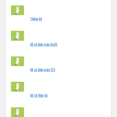
Thống kê
Xổ số điện toán 6x36
Xổ số điện toán 123
Xổ số thần tài