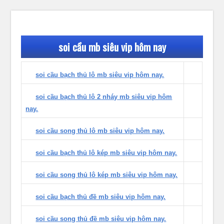
soi cầu mb siêu vip hôm nay
soi cầu bạch thủ lô mb siêu vip hôm nay.
soi cầu bạch thủ lô 2 nháy mb siêu vip hôm
nay.
soi cầu song thủ lô mb siêu vip hôm nay.
soi cầu bạch thủ lô kép mb siêu vip hôm nay.
soi cầu song thủ lô kép mb siêu vip hôm nay.
soi cầu bạch thủ đề mb siêu vip hôm nay.
soi cầu song thủ đề mb siêu vip hôm nay.