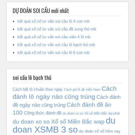
DỰ ĐOÁN SOI CẦU mới nhất
kết quả xổ số tư vấn soi cầu lô 4 con mb
kết quả xổ số tư vấn soi cầu đề song thủ mb
kết quả xổ số tư vấn soi cầu xiên 4 lô mb
kết quả xổ số tư vấn soi cầu lô bạch thủ mb
kết quả xổ số tư vấn soi cầu lô 6 con mb
soi cầu lô bạch thủ
Cách
Cách bắt lô chuẩn theo ngày
Cách ghi lô đề miền Nam
đánh lô ngày nào cũng trúng
Cách đánh
Cách đánh đề ăn
đề ngày nào cũng trúng
100
Công thức đánh đề
du doan xo so Xổ số Miền Bắc dại phát
du
du doan xo so Xổ số Miền Bắc wap
doan XSMB 3 so
dự đoán xổ số hôm nay