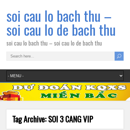
soi cau lo bach thu –
soi cau lo de bach thu
soi cau lo bach thu – soi cau lo de bach thu
Tag Archive:
SOI 3 CANG VIP