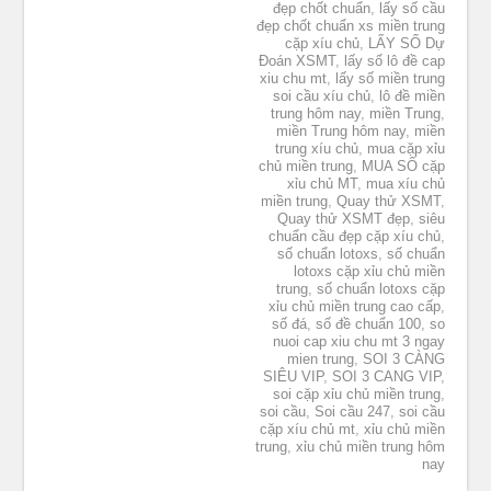
đẹp chốt chuẩn
,
lấy số cầu
đẹp chốt chuẩn xs miền trung
cặp xíu chủ
,
LẤY SỐ Dự
Đoán XSMT
,
lấy số lô đề cap
xiu chu mt
,
lấy số miền trung
soi cầu xíu chủ
,
lô đề miền
trung hôm nay
,
miền Trung
,
miền Trung hôm nay
,
miền
trung xíu chủ
,
mua cặp xỉu
chủ miền trung
,
MUA SỐ cặp
xỉu chủ MT
,
mua xíu chủ
miền trung
,
Quay thử XSMT
,
Quay thử XSMT đẹp
,
siêu
chuẩn cầu đẹp cặp xíu chủ
,
số chuẩn lotoxs
,
số chuẩn
lotoxs cặp xỉu chủ miền
trung
,
số chuẩn lotoxs cặp
xỉu chủ miền trung cao cấp
,
số đá
,
số đề chuẩn 100
,
so
nuoi cap xiu chu mt 3 ngay
mien trung
,
SOI 3 CÀNG
SIÊU VIP
,
SOI 3 CANG VIP
,
soi cặp xỉu chủ miền trung
,
soi cầu
,
Soi cầu 247
,
soi cầu
cặp xíu chủ mt
,
xỉu chủ miền
trung
,
xỉu chủ miền trung hôm
nay