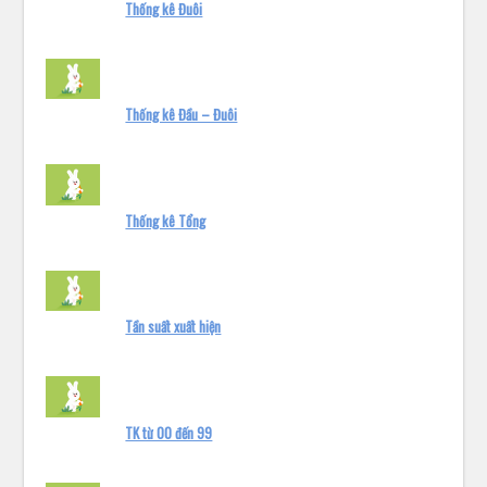
Thống kê Đuôi
Thống kê Đầu – Đuôi
Thống kê Tổng
Tần suất xuất hiện
TK từ 00 đến 99