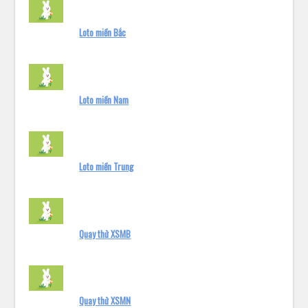
Loto miền Bắc
Loto miền Nam
Loto miền Trung
Quay thử XSMB
Quay thử XSMN