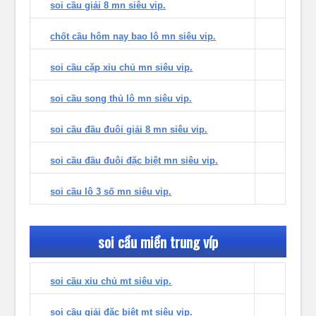
soi cầu giải 8 mn siêu vip.
chốt cầu hôm nay bao lô mn siêu vip.
soi cầu cặp xỉu chủ mn siêu vip.
soi cầu song thủ lô mn siêu vip.
soi cầu đầu đuôi giải 8 mn siêu vip.
soi cầu đầu đuôi đặc biệt mn siêu vip.
soi cầu lô 3 số mn siêu vip.
soi cầu miền trung víp
soi cầu xỉu chủ mt siêu vip.
soi cầu giải đặc biệt mt siêu vip.