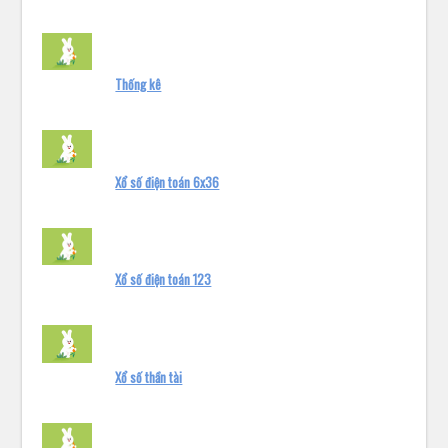
Thống kê
Xổ số điện toán 6x36
Xổ số điện toán 123
Xổ số thần tài