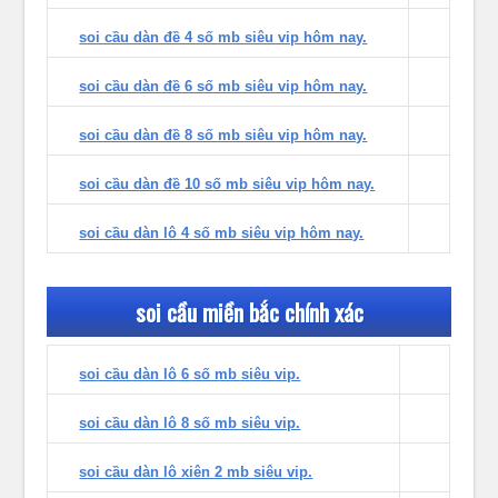
soi cầu dàn đề 4 số mb siêu vip hôm nay.
soi cầu dàn đề 6 số mb siêu vip hôm nay.
soi cầu dàn đề 8 số mb siêu vip hôm nay.
soi cầu dàn đề 10 số mb siêu vip hôm nay.
soi cầu dàn lô 4 số mb siêu vip hôm nay.
soi cầu miền bắc chính xác
soi cầu dàn lô 6 số mb siêu vip.
soi cầu dàn lô 8 số mb siêu vip.
soi cầu dàn lô xiên 2 mb siêu vip.