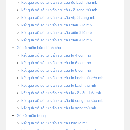
kết quả xổ số tư vấn soi cầu đề bạch thủ mb
kết quả xổ số tư vấn soi cầu đề song thủ mb
kết quả xổ số tư vấn soi cầu víp 3 càng mb
kết quả xổ số tư vấn soi cầu xiên 2 lô mb
kết quả xổ số tư vấn soi cầu xiên 3 lô mb
kết quả xổ số tư vấn soi cầu xiên 4 lô mb
Xổ số miền bắc chính xác
kết quả xổ số tư vấn soi cầu lô 4 con mb
kết quả xổ số tư vấn soi cầu lô 6 con mb
kết quả xổ số tư vấn soi cầu lô 8 con mb
kết quả xổ số tư vấn soi cầu lô bạch thủ kép mb
kết quả xổ số tư vấn soi cầu lô bạch thủ mb
kết quả xổ số tư vấn soi cầu lô đề đầu đuôi mb
kết quả xổ số tư vấn soi cầu lô song thủ kép mb
kết quả xổ số tư vấn soi cầu lô song thủ mb
Xổ số miền trung
kết quả xổ số tư vấn soi cầu bao lô mt