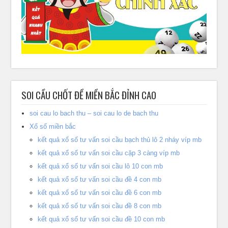
SOI CẦU CHỐT ĐỀ MIỀN BẮC ĐỈNH CAO
soi cau lo bach thu – soi cau lo de bach thu
Xổ số miền bắc
kết quả xổ số tư vấn soi cầu bạch thủ lô 2 nháy víp mb
kết quả xổ số tư vấn soi cầu cặp 3 càng víp mb
kết quả xổ số tư vấn soi cầu lô 10 con mb
kết quả xổ số tư vấn soi cầu đề 4 con mb
kết quả xổ số tư vấn soi cầu đề 6 con mb
kết quả xổ số tư vấn soi cầu đề 8 con mb
kết quả xổ số tư vấn soi cầu đề 10 con mb