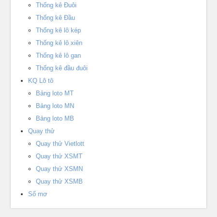
Thống kê Đuôi
Thống kê Đầu
Thống kê lô kép
Thống kê lô xiên
Thống kê lô gan
Thống kê đầu đuôi
KQ Lô tô
Bảng loto MT
Bảng loto MN
Bảng loto MB
Quay thử
Quay thử Vietlott
Quay thử XSMT
Quay thử XSMN
Quay thử XSMB
Sổ mơ