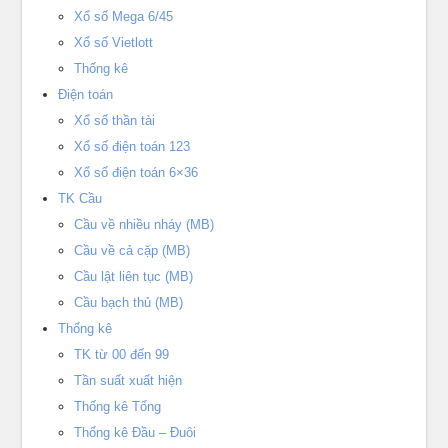
Xổ số Mega 6/45
Xổ số Vietlott
Thống kê
Điện toán
Xổ số thần tài
Xổ số điện toán 123
Xổ số điện toán 6×36
TK Cầu
Cầu về nhiều nháy (MB)
Cầu về cả cặp (MB)
Cầu lật liên tục (MB)
Cầu bạch thủ (MB)
Thống kê
TK từ 00 đến 99
Tần suất xuất hiện
Thống kê Tổng
Thống kê Đầu – Đuôi