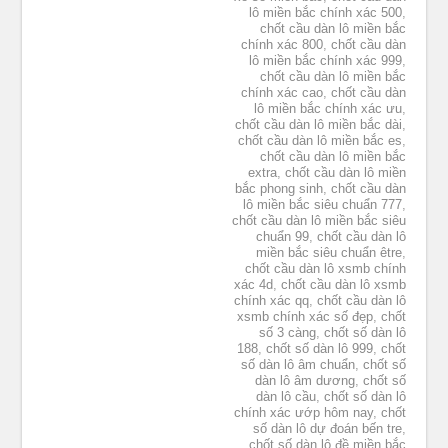
lô miền bắc chính xác 500
,
chốt cầu dàn lô miền bắc
chính xác 800
,
chốt cầu dàn
lô miền bắc chính xác 999
,
chốt cầu dàn lô miền bắc
chính xác cao
,
chốt cầu dàn
lô miền bắc chính xác ưu
,
chốt cầu dàn lô miền bắc dài
,
chốt cầu dàn lô miền bắc es
,
chốt cầu dàn lô miền bắc
extra
,
chốt cầu dàn lô miền
bắc phong sinh
,
chốt cầu dàn
lô miền bắc siêu chuẩn 777
,
chốt cầu dàn lô miền bắc siêu
chuẩn 99
,
chốt cầu dàn lô
miền bắc siêu chuẩn être
,
chốt cầu dàn lô xsmb chính
xác 4d
,
chốt cầu dàn lô xsmb
chính xác qq
,
chốt cầu dàn lô
xsmb chính xác số đẹp
,
chốt
số 3 càng
,
chốt số dàn lô
188
,
chốt số dàn lô 999
,
chốt
số dàn lô âm chuẩn
,
chốt số
dàn lô âm dương
,
chốt số
dàn lô cầu
,
chốt số dàn lô
chính xác ướp hôm nay
,
chốt
số dàn lô dự đoán bến tre
,
chốt số dàn lô đề miền bắc