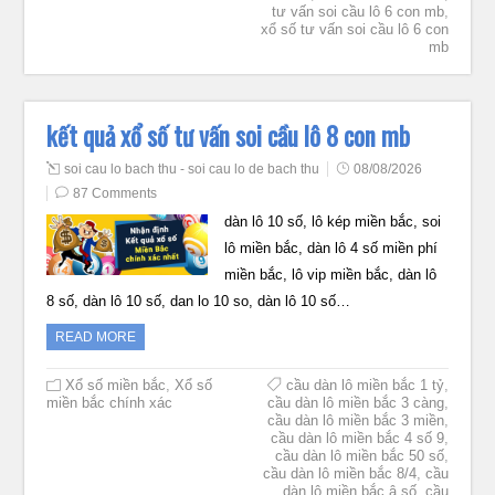
tư vấn soi cầu lô 6 con mb
,
xổ số tư vấn soi cầu lô 6 con
mb
kết quả xổ số tư vấn soi cầu lô 8 con mb
soi cau lo bach thu - soi cau lo de bach thu
08/08/2026
87 Comments
dàn lô 10 số, lô kép miền bắc, soi
lô miền bắc, dàn lô 4 số miền phí
miền bắc, lô vip miền bắc, dàn lô
8 số, dàn lô 10 số, dan lo 10 so, dàn lô 10 số…
READ MORE
Xổ số miền bắc
,
Xổ số
cầu dàn lô miền bắc 1 tỷ
,
miền bắc chính xác
cầu dàn lô miền bắc 3 càng
,
cầu dàn lô miền bắc 3 miền
,
cầu dàn lô miền bắc 4 số 9
,
cầu dàn lô miền bắc 50 số
,
cầu dàn lô miền bắc 8/4
,
cầu
dàn lô miền bắc â số
,
cầu