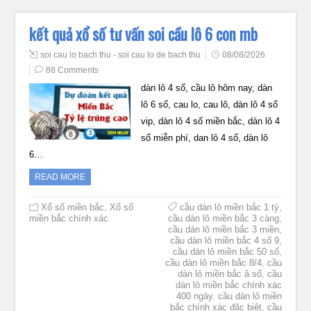
kết quả xổ số tư vấn soi cầu lô 6 con mb
soi cau lo bach thu - soi cau lo de bach thu
08/08/2026
88 Comments
dàn lô 4 số, cầu lô hôm nay, dàn
lô 6 số, cau lo, cau lô, dàn lô 4 số
vip, dàn lô 4 số miền bắc, dàn lô 4
số miễn phí, dan lô 4 số, dàn lô
6…
READ MORE
Xổ số miền bắc
,
Xổ số
cầu dàn lô miền bắc 1 tỷ
,
miền bắc chính xác
cầu dàn lô miền bắc 3 càng
,
cầu dàn lô miền bắc 3 miền
,
cầu dàn lô miền bắc 4 số 9
,
cầu dàn lô miền bắc 50 số
,
cầu dàn lô miền bắc 8/4
,
cầu
dàn lô miền bắc â số
,
cầu
dàn lô miền bắc chính xác
400 ngày
,
cầu dàn lô miền
bắc chính xác đặc biệt
,
cầu