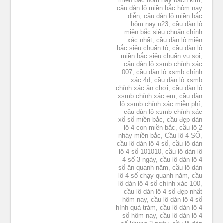
miền bắc hôm nay bạch kim
,
cầu dàn lô miền bắc hôm nay
diễn
,
cầu dàn lô miền bắc
hôm nay u23
,
cầu dàn lô
miền bắc siêu chuẩn chính
xác nhất
,
cầu dàn lô miền
bắc siêu chuẩn tô
,
cầu dàn lô
miền bắc siêu chuẩn vụ soi
,
cầu dàn lô xsmb chính xác
007
,
cầu dàn lô xsmb chính
xác 4d
,
cầu dàn lô xsmb
chính xác ăn chơi
,
cầu dàn lô
xsmb chính xác em
,
cầu dàn
lô xsmb chính xác miễn phí
,
cầu dàn lô xsmb chính xác
xổ số miền bắc
,
cầu đẹp dàn
lô 4 con miền bắc
,
cầu lô 2
nháy miền bắc
,
Cầu lô 4 SỐ
,
cầu lô dàn lô 4 số
,
cầu lô dàn
lô 4 số 101010
,
cầu lô dàn lô
4 số 3 ngày
,
cầu lô dàn lô 4
số ăn quanh năm
,
cầu lô dàn
lô 4 số chạy quanh năm
,
cầu
lô dàn lô 4 số chính xác 100
,
cầu lô dàn lô 4 số đẹp nhất
hôm nay
,
cầu lô dàn lô 4 số
hình quả trám
,
cầu lô dàn lô 4
số hôm nay
,
cầu lô dàn lô 4