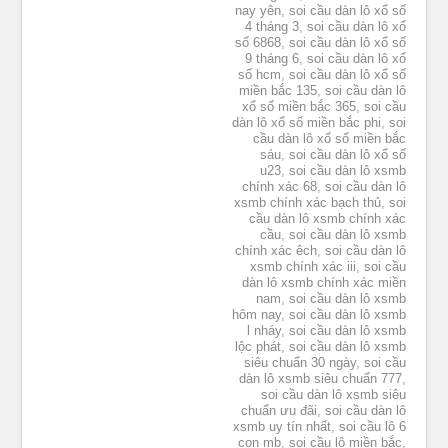
nay yên
,
soi cầu dàn lô xổ số
4 tháng 3
,
soi cầu dàn lô xổ
số 6868
,
soi cầu dàn lô xổ số
9 tháng 6
,
soi cầu dàn lô xổ
số hcm
,
soi cầu dàn lô xổ số
miền bắc 135
,
soi cầu dàn lô
xổ số miền bắc 365
,
soi cầu
dàn lô xổ số miền bắc phi
,
soi
cầu dàn lô xổ số miền bắc
sáu
,
soi cầu dàn lô xổ số
u23
,
soi cầu dàn lô xsmb
chính xác 68
,
soi cầu dàn lô
xsmb chính xác bạch thủ
,
soi
cầu dàn lô xsmb chính xác
cầu
,
soi cầu dàn lô xsmb
chính xác êch
,
soi cầu dàn lô
xsmb chính xác iii
,
soi cầu
dàn lô xsmb chính xác miền
nam
,
soi cầu dàn lô xsmb
hôm nay
,
soi cầu dàn lô xsmb
l nháy
,
soi cầu dàn lô xsmb
lộc phát
,
soi cầu dàn lô xsmb
siêu chuẩn 30 ngày
,
soi cầu
dàn lô xsmb siêu chuẩn 777
,
soi cầu dàn lô xsmb siêu
chuẩn ưu đãi
,
soi cầu dàn lô
xsmb uy tín nhất
,
soi cầu lô 6
con mb
,
soi cầu lô miền bắc
,