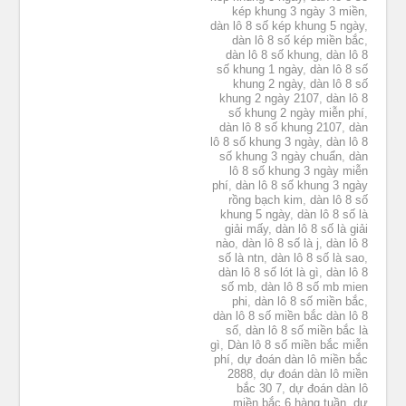
kép khung 3 ngày 3 miền
,
dàn lô 8 số kép khung 5 ngày
,
dàn lô 8 số kép miền bắc
,
dàn lô 8 số khung
,
dàn lô 8
số khung 1 ngày
,
dàn lô 8 số
khung 2 ngày
,
dàn lô 8 số
khung 2 ngày 2107
,
dàn lô 8
số khung 2 ngày miễn phí
,
dàn lô 8 số khung 2107
,
dàn
lô 8 số khung 3 ngày
,
dàn lô 8
số khung 3 ngày chuẩn
,
dàn
lô 8 số khung 3 ngày miễn
phí
,
dàn lô 8 số khung 3 ngày
rồng bạch kim
,
dàn lô 8 số
khung 5 ngày
,
dàn lô 8 số là
giải mấy
,
dàn lô 8 số là giải
nào
,
dàn lô 8 số là j
,
dàn lô 8
số là ntn
,
dàn lô 8 số là sao
,
dàn lô 8 số lót là gì
,
dàn lô 8
số mb
,
dàn lô 8 số mb mien
phi
,
dàn lô 8 số miền bắc
,
dàn lô 8 số miền bắc dàn lô 8
số
,
dàn lô 8 số miền bắc là
gì
,
Dàn lô 8 số miền bắc miễn
phí
,
dự đoán dàn lô miền bắc
2888
,
dự đoán dàn lô miền
bắc 30 7
,
dự đoán dàn lô
miền bắc 6 hàng tuần
,
dự