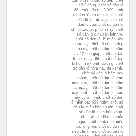
xsmb chính xác số đẹp
,
chốt
số 3 càng
,
chốt số dàn lô
188
,
chốt số dàn lô 999
,
chốt
số dàn lô âm chuẩn
,
chốt số
dàn lô âm dương
,
chốt số
dàn lô cầu
,
chốt số dàn lô
chính xác ướp hôm nay
,
chốt
số dàn lô dự đoán bến tre
,
chốt số dàn lô đề miền bắc
hôm nay
,
chốt số dàn lô đẹp
hôm nay
,
chốt số dàn lô hôm
nay 12 con giáp
,
chốt số dàn
lô hôm nay 366
,
chốt số dàn
lô hôm nay bình dương
,
chốt
số dàn lô hôm nay de xsmb
,
chốt số dàn lô hôm nay
hoàng
,
chốt số dàn lô hôm
nay nam
,
chốt số dàn lô hôm
nay ngày
,
chốt số dàn lô hôm
nay nhất
,
chốt số dàn lô hôm
nay uy tín nhất
,
chốt số dàn
lô miền bắc 999 ngày
,
chốt số
dàn lô miền bắc chuẩn
,
chốt
số dàn lô miền bắc khảo
,
chốt số dàn lô miền bắc
ngọc
,
chốt số dàn lô miền
bắc ông nội
,
chốt số dàn lô
siêu chuẩn ăn
,
chốt số dàn lô