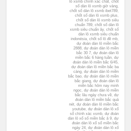
lô xsmb chính xác chất
,
chốt
số dàn lô xsmb giờ vàng
,
chốt số dàn lô xsmb ibet789
,
chốt số dàn lô xsmb plus
,
chốt số dàn lô xsmb siêu
chuẩn 789
,
chốt số dàn lô
xsmb siêu chuẩn ây
,
chốt số
dàn lô xsmb siêu chuẩn
indonésia
,
chốt số lô đề mb
,
dự đoán dàn lô miền bắc
2888
,
dự đoán dàn lô miền
bắc 30 7
,
dự đoán dàn lô
miền bắc 6 hàng tuần
,
dự
đoán dàn lô miền bắc 6/45
,
dự đoán dàn lô miền bắc ba
càng
,
dự đoán dàn lô miền
bắc bao
,
dự đoán dàn lô miền
bắc giang
,
dự đoán dàn lô
miền bắc hôm nay minh
ngọc
,
dự đoán dàn lô miền
bắc lâu ngày chưa về
,
dự
đoán dàn lô miền bắc quả
nét
,
dự đoán dàn lô miền bắc
youtube
,
dự đoán dàn lô xổ
số chính xác xsmb
,
dự đoán
dàn lô xổ số miền bắc ă 9
,
dự
đoán dàn lô xổ số miền bắc
ngày 24
,
dự đoán dàn lô xổ