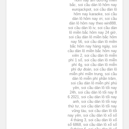
hôm nay âm dương miền
bắc
,
soi cầu dàn lô hôm nay
eurojackpot
,
soi cầu dàn lô
hôm nay karaoke
,
soi cầu
dàn lô hôm nay ơi
,
soi cầu
dàn lô hôm nay theo win888
,
soi cầu dàn lô iv
,
soi cầu dàn
lô miền bắc hôm nay 24 giờ
,
soi cầu dàn lô miền bắc hôm
nay 56
,
soi cầu dàn lô miền
bắc hôm nay hàng ngày
,
soi
cầu dàn lô miền bắc hôm nay
xiên 2
,
soi cầu dàn lô miễn
phí 1 số
,
soi cầu dàn lô miễn
phí 4g
,
soi cầu dàn lô miễn
phí dự đoán
,
soi cầu dàn lô
miễn phí miền trung
,
soi cầu
dàn lô miễn phí phần trăm
,
soi cầu dàn lô miễn phí phú
yên
,
soi cầu dàn lô tối nay
24h
,
soi cầu dàn lô tối nay 8
6 2021
,
soi cầu dàn lô tối nay
anh
,
soi cầu dàn lô tối nay
thứ tư
,
soi cầu dàn lô tối nay
vũng tàu
,
soi cầu dàn lô tối
nay yên
,
soi cầu dàn lô xổ số
4 tháng 3
,
soi cầu dàn lô xổ
số 6868
,
soi cầu dàn lô xổ số