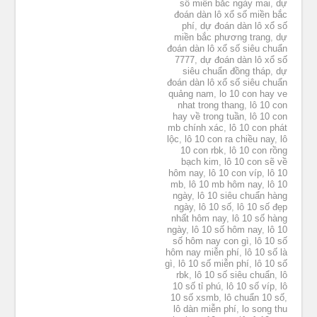
số miền bắc ngày mai
,
dự
đoán dàn lô xổ số miền bắc
phí
,
dự đoán dàn lô xổ số
miền bắc phương trang
,
dự
đoán dàn lô xổ số siêu chuẩn
7777
,
dự đoán dàn lô xổ số
siêu chuẩn đồng tháp
,
dự
đoán dàn lô xổ số siêu chuẩn
quảng nam
,
lo 10 con hay ve
nhat trong thang
,
lô 10 con
hay về trong tuần
,
lô 10 con
mb chính xác
,
lô 10 con phát
lộc
,
lô 10 con ra chiều nay
,
lô
10 con rbk
,
lô 10 con rồng
bạch kim
,
lô 10 con sẽ về
hôm nay
,
lô 10 con víp
,
lô 10
mb
,
lô 10 mb hôm nay
,
lô 10
ngày
,
lô 10 siêu chuẩn hàng
ngày
,
lô 10 số
,
lô 10 số đẹp
nhất hôm nay
,
lô 10 số hàng
ngày
,
lô 10 số hôm nay
,
lô 10
số hôm nay con gì
,
lô 10 số
hôm nay miễn phí
,
lô 10 số là
gì
,
lô 10 số miễn phí
,
lô 10 số
rbk
,
lô 10 số siêu chuẩn
,
lô
10 số tỉ phú
,
lô 10 số víp
,
lô
10 số xsmb
,
lô chuẩn 10 số
,
lô dàn miễn phí
,
lo song thu