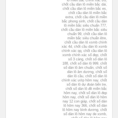
lô miền bắc chính xác ưu
,
chốt cầu dàn lô miền bắc dài
,
chốt cầu dàn lô miền bắc es
,
chốt cầu dàn lô miền bắc
extra
,
chốt cầu dàn lô miền
bắc phong sinh
,
chốt cầu dàn
lô miền bắc siêu chuẩn 777
,
chốt cầu dàn lô miền bắc siêu
chuẩn 99
,
chốt cầu dàn lô
miền bắc siêu chuẩn être
,
chốt cầu dàn lô xsmb chính
xác 4d
,
chốt cầu dàn lô xsmb
chính xác qq
,
chốt cầu dàn lô
xsmb chính xác số đẹp
,
chốt
số 3 càng
,
chốt số dàn lô
188
,
chốt số dàn lô 999
,
chốt
số dàn lô âm chuẩn
,
chốt số
dàn lô âm dương
,
chốt số
dàn lô cầu
,
chốt số dàn lô
chính xác ướp hôm nay
,
chốt
số dàn lô dự đoán bến tre
,
chốt số dàn lô đề miền bắc
hôm nay
,
chốt số dàn lô đẹp
hôm nay
,
chốt số dàn lô hôm
nay 12 con giáp
,
chốt số dàn
lô hôm nay 366
,
chốt số dàn
lô hôm nay bình dương
,
chốt
số dàn lô hôm nay de xsmb
,