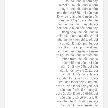
soi cầu dàn lô hôm nay
karaoke
,
soi cầu dàn lô hôm
nay ơi
,
soi cầu dàn lô hôm
nay theo win888
,
soi cầu dàn
lô iv
,
soi cầu dàn lô miền bắc
hôm nay 24 giờ
,
soi cầu dàn
lô miền bắc hôm nay 56
,
soi
cầu dàn lô miền bắc hôm nay
hàng ngày
,
soi cầu dàn lô
miền bắc hôm nay xiên 2
,
soi
cầu dàn lô miễn phí 1 số
,
soi
cầu dàn lô miễn phí 4g
,
soi
cầu dàn lô miễn phí dự đoán
,
soi cầu dàn lô miễn phí miền
trung
,
soi cầu dàn lô miễn phí
phần trăm
,
soi cầu dàn lô
miễn phí phú yên
,
soi cầu
dàn lô tối nay 24h
,
soi cầu
dàn lô tối nay 8 6 2021
,
soi
cầu dàn lô tối nay anh
,
soi
cầu dàn lô tối nay thứ tư
,
soi
cầu dàn lô tối nay vũng tàu
,
soi cầu dàn lô tối nay yên
,
soi
cầu dàn lô xổ số 4 tháng 3
,
soi cầu dàn lô xổ số 6868
,
soi
cầu dàn lô xổ số 9 tháng 6
,
soi cầu dàn lô xổ số hcm
,
soi
cầu dàn lô xổ số miền bắc