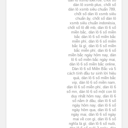
dàn lô xsmb ibet789
,
chốt số
dàn lô xsmb plus
,
chốt số
dàn lô xsmb siêu chuẩn 789
,
chốt số dàn lô xsmb siêu
chuẩn ây
,
chốt số dàn lô
xsmb siêu chuẩn indonésia
,
chốt số lô đề mb
,
dàn lô 6 số
miền bắc
,
dàn lô 6 số miền
bắc dàn lô 6 số miền bắc
miễn phí
,
dàn lô 6 số miền
bắc là gì
,
dàn lô 6 số miền
bắc miễn phí
,
dàn lô 6 số
miền bắc ngày hôm nay
,
dàn
lô 6 số miền bắc ngày mai
,
dàn lô 6 số miền bắc online
,
Dàn lô 6 số Miền Bắc và 5
cách tính đầu tư sinh lời hiệu
quả
,
dàn lô 6 số miền bắc
vip
,
dàn lô 6 số miền nam
,
dàn lô 6 số miễn phí
,
dàn lô 6
số mn
,
dàn lô 6 số một con lô
duy nhất hôm nay
,
dàn lô 6
số nằm ở đâu
,
dàn lô 6 số
ngày hôm nay
,
dàn lô 6 số
ngày hôm qua
,
dàn lô 6 số
ngày mai
,
dàn lô 6 số ngày
mai về con gì
,
dàn lô 6 số
nghĩa là gì
,
dàn lô 6 số nuôi
,