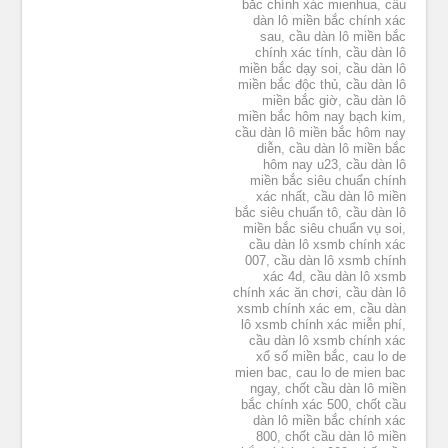
bắc chính xác mienhua
,
cầu
dàn lô miền bắc chính xác
sau
,
cầu dàn lô miền bắc
chính xác tính
,
cầu dàn lô
miền bắc dạy soi
,
cầu dàn lô
miền bắc độc thủ
,
cầu dàn lô
miền bắc giờ
,
cầu dàn lô
miền bắc hôm nay bạch kim
,
cầu dàn lô miền bắc hôm nay
diễn
,
cầu dàn lô miền bắc
hôm nay u23
,
cầu dàn lô
miền bắc siêu chuẩn chính
xác nhất
,
cầu dàn lô miền
bắc siêu chuẩn tô
,
cầu dàn lô
miền bắc siêu chuẩn vụ soi
,
cầu dàn lô xsmb chính xác
007
,
cầu dàn lô xsmb chính
xác 4d
,
cầu dàn lô xsmb
chính xác ăn chơi
,
cầu dàn lô
xsmb chính xác em
,
cầu dàn
lô xsmb chính xác miễn phí
,
cầu dàn lô xsmb chính xác
xổ số miền bắc
,
cau lo de
mien bac
,
cau lo de mien bac
ngay
,
chốt cầu dàn lô miền
bắc chính xác 500
,
chốt cầu
dàn lô miền bắc chính xác
800
,
chốt cầu dàn lô miền