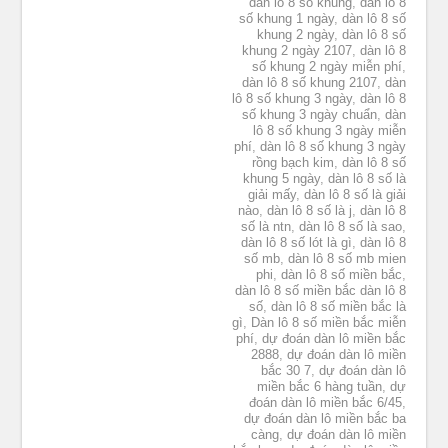
dàn lô 8 số khung
,
dàn lô 8
số khung 1 ngày
,
dàn lô 8 số
khung 2 ngày
,
dàn lô 8 số
khung 2 ngày 2107
,
dàn lô 8
số khung 2 ngày miễn phí
,
dàn lô 8 số khung 2107
,
dàn
lô 8 số khung 3 ngày
,
dàn lô 8
số khung 3 ngày chuẩn
,
dàn
lô 8 số khung 3 ngày miễn
phí
,
dàn lô 8 số khung 3 ngày
rồng bạch kim
,
dàn lô 8 số
khung 5 ngày
,
dàn lô 8 số là
giải mấy
,
dàn lô 8 số là giải
nào
,
dàn lô 8 số là j
,
dàn lô 8
số là ntn
,
dàn lô 8 số là sao
,
dàn lô 8 số lót là gì
,
dàn lô 8
số mb
,
dàn lô 8 số mb mien
phi
,
dàn lô 8 số miền bắc
,
dàn lô 8 số miền bắc dàn lô 8
số
,
dàn lô 8 số miền bắc là
gì
,
Dàn lô 8 số miền bắc miễn
phí
,
dự đoán dàn lô miền bắc
2888
,
dự đoán dàn lô miền
bắc 30 7
,
dự đoán dàn lô
miền bắc 6 hàng tuần
,
dự
đoán dàn lô miền bắc 6/45
,
dự đoán dàn lô miền bắc ba
càng
,
dự đoán dàn lô miền