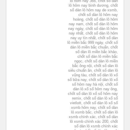
lô hôm nay 366
,
chốt số dàn
lô hôm nay bình dương
,
chốt
số dàn lô hôm nay de xsmb
,
chốt số dàn lô hôm nay
hoàng
,
chốt số dàn lô hôm
nay nam
,
chốt số dàn lô hôm
nay ngày
,
chốt số dàn lô hôm
nay nhất
,
chốt số dàn lô hôm
nay uy tín nhất
,
chốt số dàn
lô miền bắc 999 ngày
,
chốt số
dàn lô miền bắc chuẩn
,
chốt
số dàn lô miền bắc khảo
,
chốt số dàn lô miền bắc
ngọc
,
chốt số dàn lô miền
bắc ông nội
,
chốt số dàn lô
siêu chuẩn ăn
,
chốt số dàn lô
vũng tàu
,
chốt số dàn lô xổ
số bữa nay
,
chốt số dàn lô xổ
số hôm nay hà nội
,
chốt số
dàn lô xổ số hôm nay ông
,
chốt số dàn lô xổ số hôm nay
remix
,
chốt số dàn lô xổ số
vietlott
,
chốt số dàn lô xổ số
xsmb hôm nay
,
chốt số dàn
lô xsmb bắc
,
chốt số dàn lô
xsmb chính xác
,
chốt số dàn
lô xsmb chính xác 200
,
chốt
số dàn lô xsmb chính xác