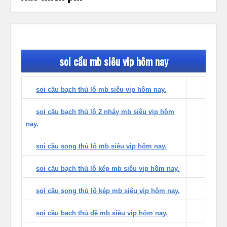
soi cầu mb siêu vip hôm nay
soi cầu bạch thủ lô mb siêu vip hôm nay.
soi cầu bạch thủ lô 2 nháy mb siêu vip hôm
nay.
soi cầu song thủ lô mb siêu vip hôm nay.
soi cầu bạch thủ lô kép mb siêu vip hôm nay.
soi cầu song thủ lô kép mb siêu vip hôm nay.
soi cầu bạch thủ đề mb siêu vip hôm nay.