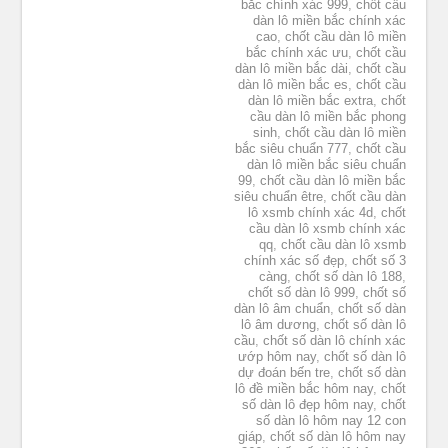
bắc chính xác 999
,
chốt cầu
dàn lô miền bắc chính xác
cao
,
chốt cầu dàn lô miền
bắc chính xác ưu
,
chốt cầu
dàn lô miền bắc dài
,
chốt cầu
dàn lô miền bắc es
,
chốt cầu
dàn lô miền bắc extra
,
chốt
cầu dàn lô miền bắc phong
sinh
,
chốt cầu dàn lô miền
bắc siêu chuẩn 777
,
chốt cầu
dàn lô miền bắc siêu chuẩn
99
,
chốt cầu dàn lô miền bắc
siêu chuẩn être
,
chốt cầu dàn
lô xsmb chính xác 4d
,
chốt
cầu dàn lô xsmb chính xác
qq
,
chốt cầu dàn lô xsmb
chính xác số đẹp
,
chốt số 3
càng
,
chốt số dàn lô 188
,
chốt số dàn lô 999
,
chốt số
dàn lô âm chuẩn
,
chốt số dàn
lô âm dương
,
chốt số dàn lô
cầu
,
chốt số dàn lô chính xác
ướp hôm nay
,
chốt số dàn lô
dự đoán bến tre
,
chốt số dàn
lô đề miền bắc hôm nay
,
chốt
số dàn lô đẹp hôm nay
,
chốt
số dàn lô hôm nay 12 con
giáp
,
chốt số dàn lô hôm nay