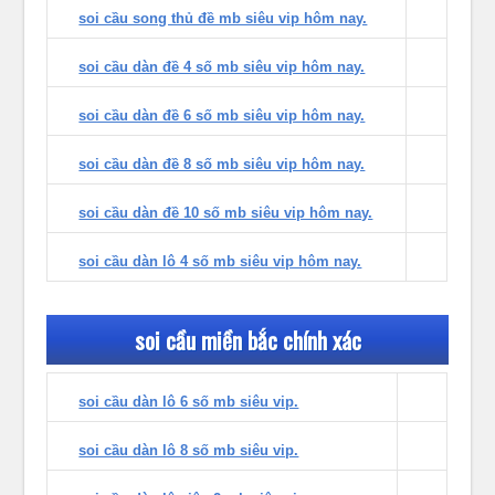
soi cầu song thủ đề mb siêu vip hôm nay.
soi cầu dàn đề 4 số mb siêu vip hôm nay.
soi cầu dàn đề 6 số mb siêu vip hôm nay.
soi cầu dàn đề 8 số mb siêu vip hôm nay.
soi cầu dàn đề 10 số mb siêu vip hôm nay.
soi cầu dàn lô 4 số mb siêu vip hôm nay.
soi cầu miền bắc chính xác
soi cầu dàn lô 6 số mb siêu vip.
soi cầu dàn lô 8 số mb siêu vip.