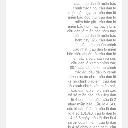
sau
,
cầu dàn lô miền bắc
chính xác tính
,
cầu dàn lô
miền bắc dạy soi
,
cầu dàn lô
miền bắc độc thủ
,
cầu dàn lô
miền bắc giờ
,
cầu dàn lô
miền bắc hôm nay bạch kim
,
cầu dàn lô miền bắc hôm nay
diễn
,
cầu dàn lô miền bắc
hôm nay u23
,
cầu dàn lô
miền bắc siêu chuẩn chính
xác nhất
,
cầu dàn lô miền
bắc siêu chuẩn tô
,
cầu dàn lô
miền bắc siêu chuẩn vụ soi
,
cầu dàn lô xsmb chính xác
007
,
cầu dàn lô xsmb chính
xác 4d
,
cầu dàn lô xsmb
chính xác ăn chơi
,
cầu dàn lô
xsmb chính xác em
,
cầu dàn
lô xsmb chính xác miễn phí
,
cầu dàn lô xsmb chính xác
xổ số miền bắc
,
cầu đẹp dàn
lô 4 con miền bắc
,
cầu lô 2
nháy miền bắc
,
Cầu lô 4 SỐ
,
cầu lô dàn lô 4 số
,
cầu lô dàn
lô 4 số 101010
,
cầu lô dàn lô
4 số 3 ngày
,
cầu lô dàn lô 4
số ăn quanh năm
,
cầu lô dàn
lô 4 số chạy quanh năm
,
cầu