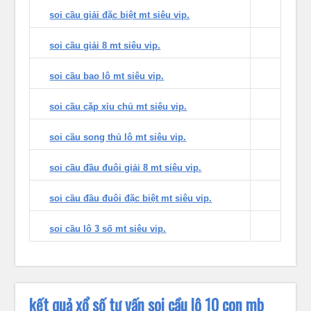
soi cầu giải đặc biệt mt siêu vip.
soi cầu giải 8 mt siêu vip.
soi cầu bao lô mt siêu vip.
soi cầu cặp xỉu chủ mt siêu vip.
soi cầu song thủ lô mt siêu vip.
soi cầu đầu đuôi giải 8 mt siêu vip.
soi cầu đầu đuôi đặc biệt mt siêu vip.
soi cầu lô 3 số mt siêu vip.
kết quả xổ số tư vấn soi cầu lô 10 con mb