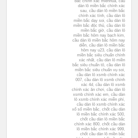
bắc chính xác mienhua
,
cầu
dàn lô miền bắc chính xác
sau
,
cầu dàn lô miền bắc
chính xác tính
,
cầu dàn lô
miền bắc dạy soi
,
cầu dàn lô
miền bắc độc thủ
,
cầu dàn lô
miền bắc giờ
,
cầu dàn lô
miền bắc hôm nay bạch kim
,
cầu dàn lô miền bắc hôm nay
diễn
,
cầu dàn lô miền bắc
hôm nay u23
,
cầu dàn lô
miền bắc siêu chuẩn chính
xác nhất
,
cầu dàn lô miền
bắc siêu chuẩn tô
,
cầu dàn lô
miền bắc siêu chuẩn vụ soi
,
cầu dàn lô xsmb chính xác
007
,
cầu dàn lô xsmb chính
xác 4d
,
cầu dàn lô xsmb
chính xác ăn chơi
,
cầu dàn lô
xsmb chính xác em
,
cầu dàn
lô xsmb chính xác miễn phí
,
cầu dàn lô xsmb chính xác
xổ số miền bắc
,
chốt cầu dàn
lô miền bắc chính xác 500
,
chốt cầu dàn lô miền bắc
chính xác 800
,
chốt cầu dàn
lô miền bắc chính xác 999
,
chốt cầu dàn lô miền bắc