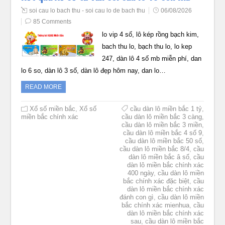
soi cau lo bach thu - soi cau lo de bach thu
06/08/2026
85 Comments
lo vip 4 số, lô kép rồng bạch kim,
bach thu lo, bạch thu lo, lo kep
247, dàn lô 4 số mb miễn phí, dan
lo 6 so, dàn lô 3 số, dàn lô đẹp hôm nay, dan lo…
READ MORE
Xổ số miền bắc
,
Xổ số
cầu dàn lô miền bắc 1 tỷ
,
miền bắc chính xác
cầu dàn lô miền bắc 3 càng
,
cầu dàn lô miền bắc 3 miền
,
cầu dàn lô miền bắc 4 số 9
,
cầu dàn lô miền bắc 50 số
,
cầu dàn lô miền bắc 8/4
,
cầu
dàn lô miền bắc â số
,
cầu
dàn lô miền bắc chính xác
400 ngày
,
cầu dàn lô miền
bắc chính xác đặc biệt
,
cầu
dàn lô miền bắc chính xác
đánh con gì
,
cầu dàn lô miền
bắc chính xác mienhua
,
cầu
dàn lô miền bắc chính xác
sau
,
cầu dàn lô miền bắc