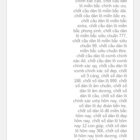
chính xác cao
,
chốt cầu dàn
lô miền bắc chính xác ưu
,
chốt cầu dàn lô miền bắc dài
,
chốt cầu dàn lô miền bắc es
,
chốt cầu dàn lô miền bắc
extra
,
chốt cầu dàn lô miền
bắc phong sinh
,
chốt cầu dàn
lô miền bắc siêu chuẩn 777
,
chốt cầu dàn lô miền bắc siêu
chuẩn 99
,
chốt cầu dàn lô
miền bắc siêu chuẩn être
,
chốt cầu dàn lô xsmb chính
xác 4d
,
chốt cầu dàn lô xsmb
chính xác qq
,
chốt cầu dàn lô
xsmb chính xác số đẹp
,
chốt
số 3 càng
,
chốt số dàn lô
188
,
chốt số dàn lô 999
,
chốt
số dàn lô âm chuẩn
,
chốt số
dàn lô âm dương
,
chốt số
dàn lô cầu
,
chốt số dàn lô
chính xác ướp hôm nay
,
chốt
số dàn lô dự đoán bến tre
,
chốt số dàn lô đề miền bắc
hôm nay
,
chốt số dàn lô đẹp
hôm nay
,
chốt số dàn lô hôm
nay 12 con giáp
,
chốt số dàn
lô hôm nay 366
,
chốt số dàn
lô hôm nay bình dương
,
chốt