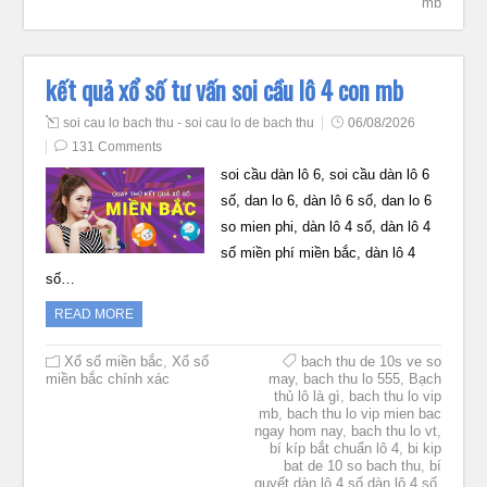
mb
kết quả xổ số tư vấn soi cầu lô 4 con mb
soi cau lo bach thu - soi cau lo de bach thu
06/08/2026
131 Comments
soi cầu dàn lô 6, soi cầu dàn lô 6
số, dan lo 6, dàn lô 6 số, dan lo 6
so mien phi, dàn lô 4 số, dàn lô 4
số miền phí miền bắc, dàn lô 4
số…
READ MORE
Xổ số miền bắc
,
Xổ số
bach thu de 10s ve so
miền bắc chính xác
may
,
bach thu lo 555
,
Bạch
thủ lô là gì
,
bach thu lo vip
mb
,
bach thu lo vip mien bac
ngay hom nay
,
bach thu lo vt
,
bí kíp bắt chuẩn lô 4
,
bi kip
bat de 10 so bach thu
,
bí
quyết dàn lô 4 số dàn lô 4 số
,