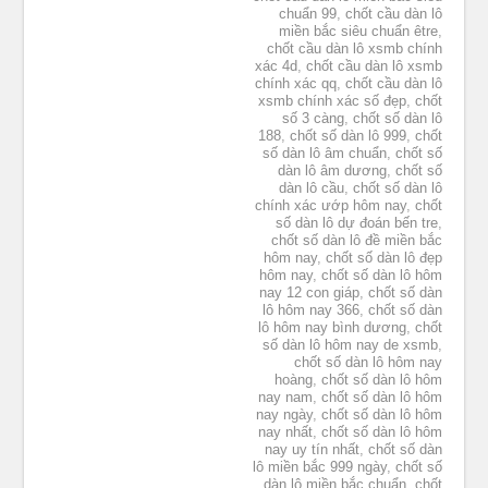
chuẩn 99
,
chốt cầu dàn lô
miền bắc siêu chuẩn être
,
chốt cầu dàn lô xsmb chính
xác 4d
,
chốt cầu dàn lô xsmb
chính xác qq
,
chốt cầu dàn lô
xsmb chính xác số đẹp
,
chốt
số 3 càng
,
chốt số dàn lô
188
,
chốt số dàn lô 999
,
chốt
số dàn lô âm chuẩn
,
chốt số
dàn lô âm dương
,
chốt số
dàn lô cầu
,
chốt số dàn lô
chính xác ướp hôm nay
,
chốt
số dàn lô dự đoán bến tre
,
chốt số dàn lô đề miền bắc
hôm nay
,
chốt số dàn lô đẹp
hôm nay
,
chốt số dàn lô hôm
nay 12 con giáp
,
chốt số dàn
lô hôm nay 366
,
chốt số dàn
lô hôm nay bình dương
,
chốt
số dàn lô hôm nay de xsmb
,
chốt số dàn lô hôm nay
hoàng
,
chốt số dàn lô hôm
nay nam
,
chốt số dàn lô hôm
nay ngày
,
chốt số dàn lô hôm
nay nhất
,
chốt số dàn lô hôm
nay uy tín nhất
,
chốt số dàn
lô miền bắc 999 ngày
,
chốt số
dàn lô miền bắc chuẩn
,
chốt