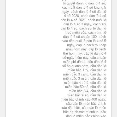
bí quyết đánh lô dàn lô 4 số
,
cách bắt dàn lô 4 số khung 5
ngày
,
cách dàn lô 4 số dàn lô
4 số 2020
,
cách dàn lô 4 số
dàn lô 4 số 2021
,
cách nuôi lô
dàn lô 4 số 3 ngày
,
cách soi
dàn lô 4 số
,
cách soi lô dàn lô
4 số miền bắc
,
cách tính lô
dàn lô 4 số chuẩn 100
,
cách
vào tiền nuôi lô dàn lô 4 số 5
ngày
,
cap lo bach thu dep
nhat hom nay
,
cap lo bach
thu hom nay
,
cặp lô dàn lô 4
số ngày hôm nay
,
cầu chuẩn
miễn phí dàn 4
,
cầu dàn lô 4
số ăn quanh năm
,
cầu dàn lô
miền bắc 1 tỷ
,
cầu dàn lô
miền bắc 3 càng
,
cầu dàn lô
miền bắc 3 miền
,
cầu dàn lô
miền bắc 4 số 9
,
cầu dàn lô
miền bắc 50 số
,
cầu dàn lô
miền bắc 8/4
,
cầu dàn lô
miền bắc â số
,
cầu dàn lô
miền bắc chính xác 400 ngày
,
cầu dàn lô miền bắc chính
xác đặc biệt
,
cầu dàn lô miền
bắc chính xác mienhua
,
cầu
dàn lô miền bắc chính xác