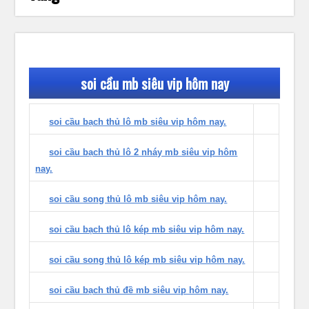
soi cầu mb siêu vip hôm nay
soi cầu bạch thủ lô mb siêu vip hôm nay.
soi cầu bạch thủ lô 2 nháy mb siêu vip hôm
nay.
soi cầu song thủ lô mb siêu vip hôm nay.
soi cầu bạch thủ lô kép mb siêu vip hôm nay.
soi cầu song thủ lô kép mb siêu vip hôm nay.
soi cầu bạch thủ đề mb siêu vip hôm nay.