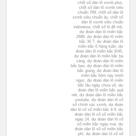
chốt số dàn lô xsmb plus
,
chốt số dàn lô xsmb siêu
chuẩn 789
,
chốt số dàn lô
xsmb siêu chuẩn ây
,
chốt số
dàn lô xsmb siêu chuẩn
indonésia
,
chốt số lô đề mb
,
dự đoán dàn lô miền bắc
2888
,
dự đoán dàn lô miền
bắc 30 7
,
dự đoán dàn lô
miền bắc 6 hàng tuần
,
dự
đoán dàn lô miền bắc 6/45
,
dự đoán dàn lô miền bắc ba
càng
,
dự đoán dàn lô miền
bắc bao
,
dự đoán dàn lô miền
bắc giang
,
dự đoán dàn lô
miền bắc hôm nay minh
ngọc
,
dự đoán dàn lô miền
bắc lâu ngày chưa về
,
dự
đoán dàn lô miền bắc quả
nét
,
dự đoán dàn lô miền bắc
youtube
,
dự đoán dàn lô xổ
số chính xác xsmb
,
dự đoán
dàn lô xổ số miền bắc ă 9
,
dự
đoán dàn lô xổ số miền bắc
ngày 24
,
dự đoán dàn lô xổ
số miền bắc ngày mai
,
dự
đoán dàn lô xổ số miền bắc
phí
,
dự đoán dàn lô xổ số