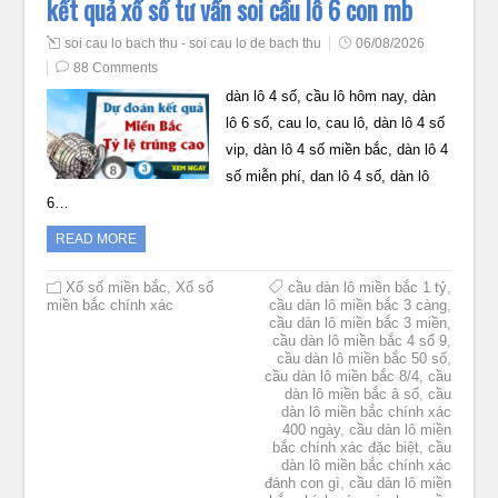
kết quả xổ số tư vấn soi cầu lô 6 con mb
soi cau lo bach thu - soi cau lo de bach thu
06/08/2026
88 Comments
dàn lô 4 số, cầu lô hôm nay, dàn
lô 6 số, cau lo, cau lô, dàn lô 4 số
vip, dàn lô 4 số miền bắc, dàn lô 4
số miễn phí, dan lô 4 số, dàn lô
6…
READ MORE
Xổ số miền bắc
,
Xổ số
cầu dàn lô miền bắc 1 tỷ
,
miền bắc chính xác
cầu dàn lô miền bắc 3 càng
,
cầu dàn lô miền bắc 3 miền
,
cầu dàn lô miền bắc 4 số 9
,
cầu dàn lô miền bắc 50 số
,
cầu dàn lô miền bắc 8/4
,
cầu
dàn lô miền bắc â số
,
cầu
dàn lô miền bắc chính xác
400 ngày
,
cầu dàn lô miền
bắc chính xác đặc biệt
,
cầu
dàn lô miền bắc chính xác
đánh con gì
,
cầu dàn lô miền