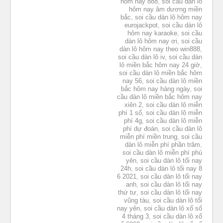
hôm nay 888
,
soi cầu dàn lô
hôm nay âm dương miền
bắc
,
soi cầu dàn lô hôm nay
eurojackpot
,
soi cầu dàn lô
hôm nay karaoke
,
soi cầu
dàn lô hôm nay ơi
,
soi cầu
dàn lô hôm nay theo win888
,
soi cầu dàn lô iv
,
soi cầu dàn
lô miền bắc hôm nay 24 giờ
,
soi cầu dàn lô miền bắc hôm
nay 56
,
soi cầu dàn lô miền
bắc hôm nay hàng ngày
,
soi
cầu dàn lô miền bắc hôm nay
xiên 2
,
soi cầu dàn lô miễn
phí 1 số
,
soi cầu dàn lô miễn
phí 4g
,
soi cầu dàn lô miễn
phí dự đoán
,
soi cầu dàn lô
miễn phí miền trung
,
soi cầu
dàn lô miễn phí phần trăm
,
soi cầu dàn lô miễn phí phú
yên
,
soi cầu dàn lô tối nay
24h
,
soi cầu dàn lô tối nay 8
6 2021
,
soi cầu dàn lô tối nay
anh
,
soi cầu dàn lô tối nay
thứ tư
,
soi cầu dàn lô tối nay
vũng tàu
,
soi cầu dàn lô tối
nay yên
,
soi cầu dàn lô xổ số
4 tháng 3
,
soi cầu dàn lô xổ