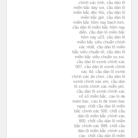
chính xác tính
,
cầu dàn lô
miền bắc dạy soi
,
cầu dàn lô
miền bắc độc thủ
,
cầu dàn lô
miền bắc giờ
,
cầu dàn lô
miền bắc hôm nay bạch kim
,
cầu dàn lô miền bắc hôm nay
diễn
,
cầu dàn lô miền bắc
hôm nay u23
,
cầu dàn lô
miền bắc siêu chuẩn chính
xác nhất
,
cầu dàn lô miền
bắc siêu chuẩn tô
,
cầu dàn lô
miền bắc siêu chuẩn vụ soi
,
cầu dàn lô xsmb chính xác
007
,
cầu dàn lô xsmb chính
xác 4d
,
cầu dàn lô xsmb
chính xác ăn chơi
,
cầu dàn lô
xsmb chính xác em
,
cầu dàn
lô xsmb chính xác miễn phí
,
cầu dàn lô xsmb chính xác
xổ số miền bắc
,
cau lo de
mien bac
,
cau lo de mien bac
ngay
,
chốt cầu dàn lô miền
bắc chính xác 500
,
chốt cầu
dàn lô miền bắc chính xác
800
,
chốt cầu dàn lô miền
bắc chính xác 999
,
chốt cầu
dàn lô miền bắc chính xác
cao
,
chốt cầu dàn lô miền