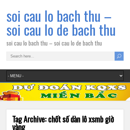
soi cau lo bach thu –
soi cau lo de bach thu
soi cau lo bach thu – soi cau lo de bach thu
Tag Archive:
chốt số dàn lô xsmb giờ
vàng