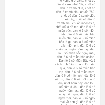
lô xsmb giờ vàng
,
chốt số
dàn lô xsmb ibet789
,
chốt số
dàn lô xsmb plus
,
chốt số
dàn lô xsmb siêu chuẩn 789
,
chốt số dàn lô xsmb siêu
chuẩn ây
,
chốt số dàn lô
xsmb siêu chuẩn indonésia
,
chốt số lô đề mb
,
dàn lô 6 số
miền bắc
,
dàn lô 6 số miền
bắc dàn lô 6 số miền bắc
miễn phí
,
dàn lô 6 số miền
bắc là gì
,
dàn lô 6 số miền
bắc miễn phí
,
dàn lô 6 số
miền bắc ngày hôm nay
,
dàn
lô 6 số miền bắc ngày mai
,
dàn lô 6 số miền bắc online
,
Dàn lô 6 số Miền Bắc và 5
cách tính đầu tư sinh lời hiệu
quả
,
dàn lô 6 số miền bắc
vip
,
dàn lô 6 số miền nam
,
dàn lô 6 số miễn phí
,
dàn lô 6
số mn
,
dàn lô 6 số một con lô
duy nhất hôm nay
,
dàn lô 6
số nằm ở đâu
,
dàn lô 6 số
ngày hôm nay
,
dàn lô 6 số
ngày hôm qua
,
dàn lô 6 số
ngày mai
,
dàn lô 6 số ngày
mai về con gì
,
dàn lô 6 số