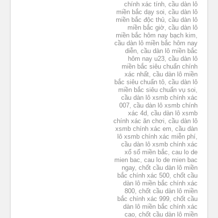
chính xác tính
,
cầu dàn lô
miền bắc dạy soi
,
cầu dàn lô
miền bắc độc thủ
,
cầu dàn lô
miền bắc giờ
,
cầu dàn lô
miền bắc hôm nay bạch kim
,
cầu dàn lô miền bắc hôm nay
diễn
,
cầu dàn lô miền bắc
hôm nay u23
,
cầu dàn lô
miền bắc siêu chuẩn chính
xác nhất
,
cầu dàn lô miền
bắc siêu chuẩn tô
,
cầu dàn lô
miền bắc siêu chuẩn vụ soi
,
cầu dàn lô xsmb chính xác
007
,
cầu dàn lô xsmb chính
xác 4d
,
cầu dàn lô xsmb
chính xác ăn chơi
,
cầu dàn lô
xsmb chính xác em
,
cầu dàn
lô xsmb chính xác miễn phí
,
cầu dàn lô xsmb chính xác
xổ số miền bắc
,
cau lo de
mien bac
,
cau lo de mien bac
ngay
,
chốt cầu dàn lô miền
bắc chính xác 500
,
chốt cầu
dàn lô miền bắc chính xác
800
,
chốt cầu dàn lô miền
bắc chính xác 999
,
chốt cầu
dàn lô miền bắc chính xác
cao
,
chốt cầu dàn lô miền