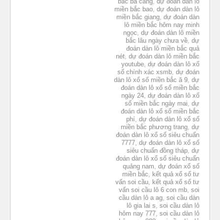
bắc ba càng
,
dự đoán dàn lô
miền bắc bao
,
dự đoán dàn lô
miền bắc giang
,
dự đoán dàn
lô miền bắc hôm nay minh
ngọc
,
dự đoán dàn lô miền
bắc lâu ngày chưa về
,
dự
đoán dàn lô miền bắc quả
nét
,
dự đoán dàn lô miền bắc
youtube
,
dự đoán dàn lô xổ
số chính xác xsmb
,
dự đoán
dàn lô xổ số miền bắc ă 9
,
dự
đoán dàn lô xổ số miền bắc
ngày 24
,
dự đoán dàn lô xổ
số miền bắc ngày mai
,
dự
đoán dàn lô xổ số miền bắc
phí
,
dự đoán dàn lô xổ số
miền bắc phương trang
,
dự
đoán dàn lô xổ số siêu chuẩn
7777
,
dự đoán dàn lô xổ số
siêu chuẩn đồng tháp
,
dự
đoán dàn lô xổ số siêu chuẩn
quảng nam
,
dự đoán xổ số
miền bắc
,
kết quả xổ số tư
vấn soi cầu
,
kết quả xổ số tư
vấn soi cầu lô 6 con mb
,
soi
cầu dàn lô a ag
,
soi cầu dàn
lô gia lai s
,
soi cầu dàn lô
hôm nay 777
,
soi cầu dàn lô