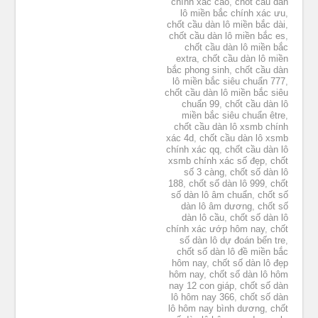
chính xác cao
,
chốt cầu dàn
lô miền bắc chính xác ưu
,
chốt cầu dàn lô miền bắc dài
,
chốt cầu dàn lô miền bắc es
,
chốt cầu dàn lô miền bắc
extra
,
chốt cầu dàn lô miền
bắc phong sinh
,
chốt cầu dàn
lô miền bắc siêu chuẩn 777
,
chốt cầu dàn lô miền bắc siêu
chuẩn 99
,
chốt cầu dàn lô
miền bắc siêu chuẩn être
,
chốt cầu dàn lô xsmb chính
xác 4d
,
chốt cầu dàn lô xsmb
chính xác qq
,
chốt cầu dàn lô
xsmb chính xác số đẹp
,
chốt
số 3 càng
,
chốt số dàn lô
188
,
chốt số dàn lô 999
,
chốt
số dàn lô âm chuẩn
,
chốt số
dàn lô âm dương
,
chốt số
dàn lô cầu
,
chốt số dàn lô
chính xác ướp hôm nay
,
chốt
số dàn lô dự đoán bến tre
,
chốt số dàn lô đề miền bắc
hôm nay
,
chốt số dàn lô đẹp
hôm nay
,
chốt số dàn lô hôm
nay 12 con giáp
,
chốt số dàn
lô hôm nay 366
,
chốt số dàn
lô hôm nay bình dương
,
chốt