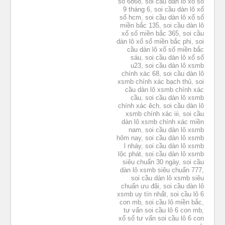
số 6868
,
soi cầu dàn lô xổ số
9 tháng 6
,
soi cầu dàn lô xổ
số hcm
,
soi cầu dàn lô xổ số
miền bắc 135
,
soi cầu dàn lô
xổ số miền bắc 365
,
soi cầu
dàn lô xổ số miền bắc phi
,
soi
cầu dàn lô xổ số miền bắc
sáu
,
soi cầu dàn lô xổ số
u23
,
soi cầu dàn lô xsmb
chính xác 68
,
soi cầu dàn lô
xsmb chính xác bạch thủ
,
soi
cầu dàn lô xsmb chính xác
cầu
,
soi cầu dàn lô xsmb
chính xác êch
,
soi cầu dàn lô
xsmb chính xác iii
,
soi cầu
dàn lô xsmb chính xác miền
nam
,
soi cầu dàn lô xsmb
hôm nay
,
soi cầu dàn lô xsmb
l nháy
,
soi cầu dàn lô xsmb
lộc phát
,
soi cầu dàn lô xsmb
siêu chuẩn 30 ngày
,
soi cầu
dàn lô xsmb siêu chuẩn 777
,
soi cầu dàn lô xsmb siêu
chuẩn ưu đãi
,
soi cầu dàn lô
xsmb uy tín nhất
,
soi cầu lô 6
con mb
,
soi cầu lô miền bắc
,
tư vấn soi cầu lô 6 con mb
,
xổ số tư vấn soi cầu lô 6 con