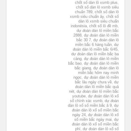
chốt số dàn lô xsmb plus
,
chốt số dàn lô xsmb siêu
chuẩn 789
,
chốt số dàn lô
xsmb siêu chuẩn ây
,
chốt số
dàn lô xsmb siêu chuẩn
indonésia
,
chốt số lô đề mb
,
dự đoán dàn lô miền bắc
2888
,
dự đoán dàn lô miền
bắc 30 7
,
dự đoán dàn lô
miền bắc 6 hàng tuần
,
dự
đoán dàn lô miền bắc 6/45
,
dự đoán dàn lô miền bắc ba
càng
,
dự đoán dàn lô miền
bắc bao
,
dự đoán dàn lô miền
bắc giang
,
dự đoán dàn lô
miền bắc hôm nay minh
ngọc
,
dự đoán dàn lô miền
bắc lâu ngày chưa về
,
dự
đoán dàn lô miền bắc quả
nét
,
dự đoán dàn lô miền bắc
youtube
,
dự đoán dàn lô xổ
số chính xác xsmb
,
dự đoán
dàn lô xổ số miền bắc ă 9
,
dự
đoán dàn lô xổ số miền bắc
ngày 24
,
dự đoán dàn lô xổ
số miền bắc ngày mai
,
dự
đoán dàn lô xổ số miền bắc
phí
,
dự đoán dàn lô xổ số