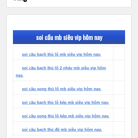
soi cầu mb siêu vip hôm nay
soi cầu bạch thủ lô mb siêu vip hôm nay.
soi cầu bạch thủ lô 2 nháy mb siêu vip hôm
nay.
soi cầu song thủ lô mb siêu vip hôm nay.
soi cầu bạch thủ lô kép mb siêu vip hôm nay.
soi cầu song thủ lô kép mb siêu vip hôm nay.
soi cầu bạch thủ đề mb siêu vip hôm nay.