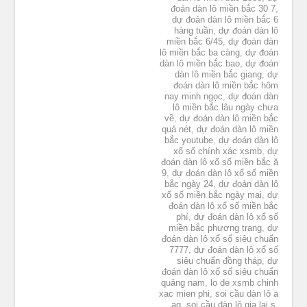
đoán dàn lô miền bắc 30 7
,
dự đoán dàn lô miền bắc 6
hàng tuần
,
dự đoán dàn lô
miền bắc 6/45
,
dự đoán dàn
lô miền bắc ba càng
,
dự đoán
dàn lô miền bắc bao
,
dự đoán
dàn lô miền bắc giang
,
dự
đoán dàn lô miền bắc hôm
nay minh ngọc
,
dự đoán dàn
lô miền bắc lâu ngày chưa
về
,
dự đoán dàn lô miền bắc
quả nét
,
dự đoán dàn lô miền
bắc youtube
,
dự đoán dàn lô
xổ số chính xác xsmb
,
dự
đoán dàn lô xổ số miền bắc ă
9
,
dự đoán dàn lô xổ số miền
bắc ngày 24
,
dự đoán dàn lô
xổ số miền bắc ngày mai
,
dự
đoán dàn lô xổ số miền bắc
phí
,
dự đoán dàn lô xổ số
miền bắc phương trang
,
dự
đoán dàn lô xổ số siêu chuẩn
7777
,
dự đoán dàn lô xổ số
siêu chuẩn đồng tháp
,
dự
đoán dàn lô xổ số siêu chuẩn
quảng nam
,
lo de xsmb chinh
xac mien phi
,
soi cầu dàn lô a
ag
,
soi cầu dàn lô gia lai s
,