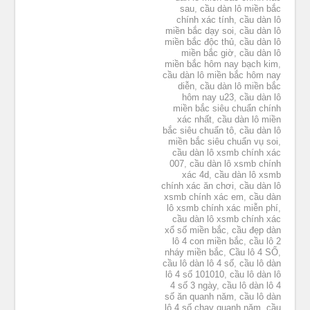
sau
,
cầu dàn lô miền bắc
chính xác tính
,
cầu dàn lô
miền bắc dạy soi
,
cầu dàn lô
miền bắc độc thủ
,
cầu dàn lô
miền bắc giờ
,
cầu dàn lô
miền bắc hôm nay bạch kim
,
cầu dàn lô miền bắc hôm nay
diễn
,
cầu dàn lô miền bắc
hôm nay u23
,
cầu dàn lô
miền bắc siêu chuẩn chính
xác nhất
,
cầu dàn lô miền
bắc siêu chuẩn tô
,
cầu dàn lô
miền bắc siêu chuẩn vụ soi
,
cầu dàn lô xsmb chính xác
007
,
cầu dàn lô xsmb chính
xác 4d
,
cầu dàn lô xsmb
chính xác ăn chơi
,
cầu dàn lô
xsmb chính xác em
,
cầu dàn
lô xsmb chính xác miễn phí
,
cầu dàn lô xsmb chính xác
xổ số miền bắc
,
cầu đẹp dàn
lô 4 con miền bắc
,
cầu lô 2
nháy miền bắc
,
Cầu lô 4 SỐ
,
cầu lô dàn lô 4 số
,
cầu lô dàn
lô 4 số 101010
,
cầu lô dàn lô
4 số 3 ngày
,
cầu lô dàn lô 4
số ăn quanh năm
,
cầu lô dàn
lô 4 số chạy quanh năm
,
cầu