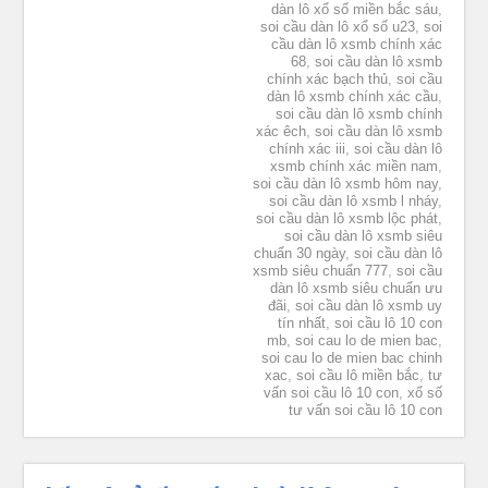
dàn lô xổ số miền bắc sáu
,
soi cầu dàn lô xổ số u23
,
soi
cầu dàn lô xsmb chính xác
68
,
soi cầu dàn lô xsmb
chính xác bạch thủ
,
soi cầu
dàn lô xsmb chính xác cầu
,
soi cầu dàn lô xsmb chính
xác êch
,
soi cầu dàn lô xsmb
chính xác iii
,
soi cầu dàn lô
xsmb chính xác miền nam
,
soi cầu dàn lô xsmb hôm nay
,
soi cầu dàn lô xsmb l nháy
,
soi cầu dàn lô xsmb lộc phát
,
soi cầu dàn lô xsmb siêu
chuẩn 30 ngày
,
soi cầu dàn lô
xsmb siêu chuẩn 777
,
soi cầu
dàn lô xsmb siêu chuẩn ưu
đãi
,
soi cầu dàn lô xsmb uy
tín nhất
,
soi cầu lô 10 con
mb
,
soi cau lo de mien bac
,
soi cau lo de mien bac chinh
xac
,
soi cầu lô miền bắc
,
tư
vấn soi cầu lô 10 con
,
xổ số
tư vấn soi cầu lô 10 con