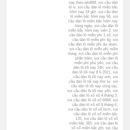
nay theo win888
,
soi cầu dàn
lô iv
,
soi cầu dàn lô miền bắc
hôm nay 24 giờ
,
soi cầu dàn
lô miền bắc hôm nay 56
,
soi
cầu dàn lô miền bắc hôm nay
hàng ngày
,
soi cầu dàn lô
miền bắc hôm nay xiên 2
,
soi
cầu dàn lô miễn phí 1 số
,
soi
cầu dàn lô miễn phí 4g
,
soi
cầu dàn lô miễn phí dự đoán
,
soi cầu dàn lô miễn phí miền
trung
,
soi cầu dàn lô miễn phí
phần trăm
,
soi cầu dàn lô
miễn phí phú yên
,
soi cầu
dàn lô tối nay 24h
,
soi cầu
dàn lô tối nay 8 6 2021
,
soi
cầu dàn lô tối nay anh
,
soi
cầu dàn lô tối nay thứ tư
,
soi
cầu dàn lô tối nay vũng tàu
,
soi cầu dàn lô tối nay yên
,
soi
cầu dàn lô xổ số 4 tháng 3
,
soi cầu dàn lô xổ số 6868
,
soi
cầu dàn lô xổ số 9 tháng 6
,
soi cầu dàn lô xổ số hcm
,
soi
cầu dàn lô xổ số miền bắc
135
,
soi cầu dàn lô xổ số
miền bắc 365
,
soi cầu dàn lô
xổ số miền bắc phi
,
soi cầu