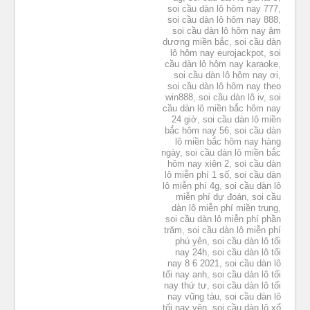
soi cầu dàn lô hôm nay 777
,
soi cầu dàn lô hôm nay 888
,
soi cầu dàn lô hôm nay âm
dương miền bắc
,
soi cầu dàn
lô hôm nay eurojackpot
,
soi
cầu dàn lô hôm nay karaoke
,
soi cầu dàn lô hôm nay ơi
,
soi cầu dàn lô hôm nay theo
win888
,
soi cầu dàn lô iv
,
soi
cầu dàn lô miền bắc hôm nay
24 giờ
,
soi cầu dàn lô miền
bắc hôm nay 56
,
soi cầu dàn
lô miền bắc hôm nay hàng
ngày
,
soi cầu dàn lô miền bắc
hôm nay xiên 2
,
soi cầu dàn
lô miễn phí 1 số
,
soi cầu dàn
lô miễn phí 4g
,
soi cầu dàn lô
miễn phí dự đoán
,
soi cầu
dàn lô miễn phí miền trung
,
soi cầu dàn lô miễn phí phần
trăm
,
soi cầu dàn lô miễn phí
phú yên
,
soi cầu dàn lô tối
nay 24h
,
soi cầu dàn lô tối
nay 8 6 2021
,
soi cầu dàn lô
tối nay anh
,
soi cầu dàn lô tối
nay thứ tư
,
soi cầu dàn lô tối
nay vũng tàu
,
soi cầu dàn lô
tối nay yên
,
soi cầu dàn lô xổ