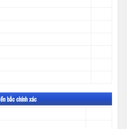
iền bắc chính xác