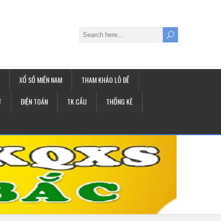
XỔ SỐ MIỀN NAM
THAM KHẢO LÔ ĐỀ
T
ĐIỆN TOÁN
TK CẦU
THỐNG KÊ