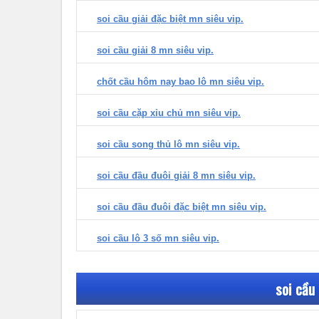
soi cầu giải đặc biệt mn siêu vip.
soi cầu giải 8 mn siêu vip.
chốt cầu hôm nay bao lô mn siêu vip.
soi cầu cặp xỉu chủ mn siêu vip.
soi cầu song thủ lô mn siêu vip.
soi cầu đầu đuôi giải 8 mn siêu vip.
soi cầu đầu đuôi đặc biệt mn siêu vip.
soi cầu lô 3 số mn siêu vip.
soi cầu