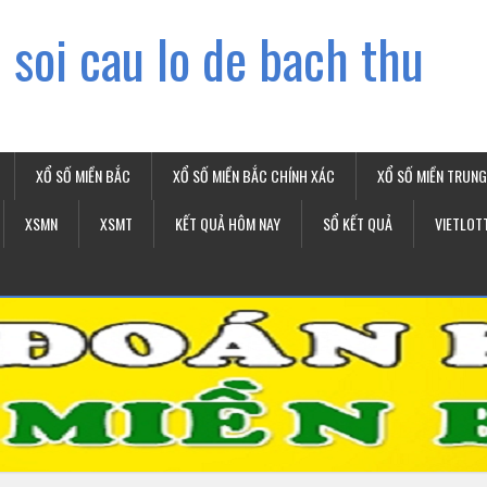
 soi cau lo de bach thu
XỔ SỐ MIỀN BẮC
XỔ SỐ MIỀN BẮC CHÍNH XÁC
XỔ SỐ MIỀN TRUNG
XSMN
XSMT
KẾT QUẢ HÔM NAY
SỔ KẾT QUẢ
VIETLOT