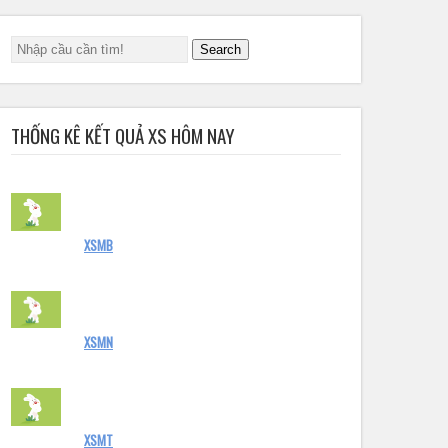
Search
THỐNG KÊ KẾT QUẢ XS HÔM NAY
XSMB
XSMN
XSMT