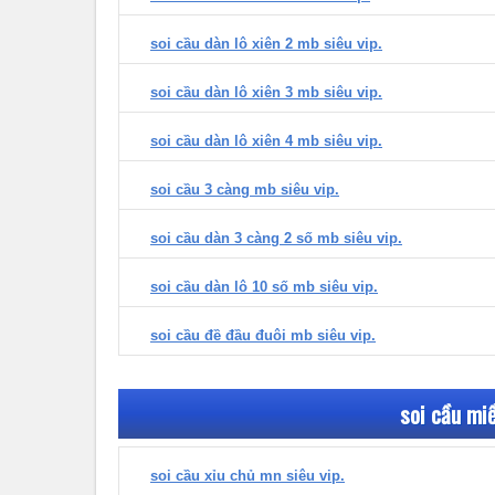
soi cầu dàn lô xiên 2 mb siêu vip.
soi cầu dàn lô xiên 3 mb siêu vip.
soi cầu dàn lô xiên 4 mb siêu vip.
soi cầu 3 càng mb siêu vip.
soi cầu dàn 3 càng 2 số mb siêu vip.
soi cầu dàn lô 10 số mb siêu vip.
soi cầu đề đầu đuôi mb siêu vip.
soi cầu mi
soi cầu xỉu chủ mn siêu vip.