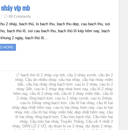
2 nháy víp mb
89 Comments
thu 2 nháy, bach thủ, lo bach thu, bach thu dep, cau bach thu, soi
thu, bạch thủ lô, soi cau bach thu, bạch thủ lô kép hôm nay, bạch
ô khung 2 ngày, bạch thủ lô…
D MORE
bạch thủ lô 2 nháy víp mb
,
cầu 2 nháy xsmb
,
cầu ăn 2
nháy
,
Cầu ăn nhiều nháy
,
cầu hai nháy
,
cầu hai nháy miền
bắc
,
cầu hai nháy rồng bạch kim
,
cau lo 2 nhay
,
cau lo 2
nhay 24h
,
cau lo 2 nhay dep nhat hom nay
,
cầu lô 2 nháy
hôm nay
,
cầu lô 2 nháy mb
,
cầu lô 2 nháy miền bắc
,
cầu lô
2 nháy rồng bạch kim
,
cau lo 2 nhay xsmb
,
cau lo 2nhay
,
cau lo 2nhay rong bach kim
,
cầu lô hai nhay
,
cầu lô hai
nháy đẹp nhất hôm nay
,
cau lo hai nhay hom nay
,
cau lo hai
nhay mb
,
cầu lô hai nháy miền bắc đẹp nhất hôm nay
,
cầu
lô hai nháy rồng bạch kim
,
Cầu loto bạch thủ
,
Cầu loto hai
nháy
,
Cầu loto hai nháy Truyền Thống
,
Cầu về ít nhất 2
nháy
,
DÀN LÔ 2 SỐ
,
du doan lo ve 2 nhay
,
dự đoán 2 nháy
,