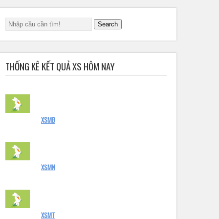
Search
THỐNG KÊ KẾT QUẢ XS HÔM NAY
XSMB
XSMN
XSMT