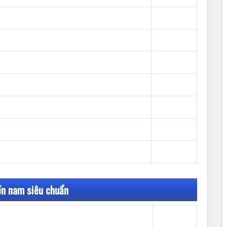
ền nam siêu chuẩn