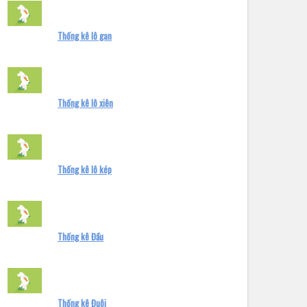
Thống kê lô gan
Thống kê lô xiên
Thống kê lô kép
Thống kê Đầu
Thống kê Đuôi