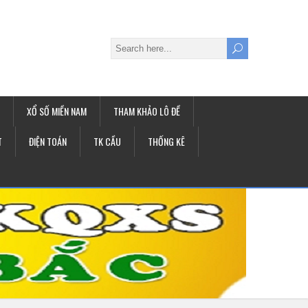
XỔ SỐ MIỀN NAM
THAM KHẢO LÔ ĐỀ
T
ĐIỆN TOÁN
TK CẦU
THỐNG KÊ