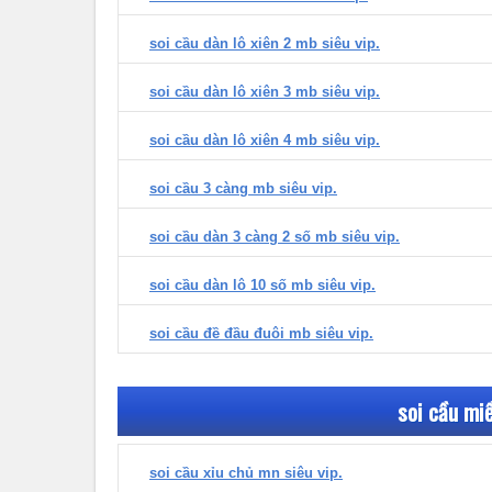
soi cầu dàn lô xiên 2 mb siêu vip.
soi cầu dàn lô xiên 3 mb siêu vip.
soi cầu dàn lô xiên 4 mb siêu vip.
soi cầu 3 càng mb siêu vip.
soi cầu dàn 3 càng 2 số mb siêu vip.
soi cầu dàn lô 10 số mb siêu vip.
soi cầu đề đầu đuôi mb siêu vip.
soi cầu mi
soi cầu xỉu chủ mn siêu vip.