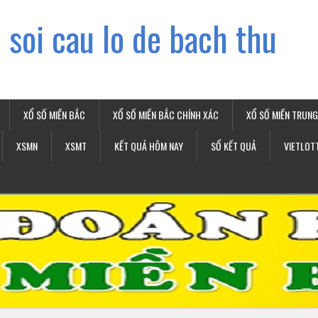
 soi cau lo de bach thu
XỔ SỐ MIỀN BẮC
XỔ SỐ MIỀN BẮC CHÍNH XÁC
XỔ SỐ MIỀN TRUNG
XSMN
XSMT
KẾT QUẢ HÔM NAY
SỔ KẾT QUẢ
VIETLOT