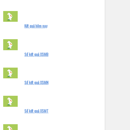
Kết quả hôm nay
Sổ kết quả XSMB
Sổ kết quả XSMN
Sổ kết quả XSMT