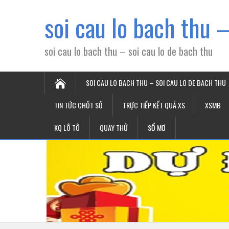
soi cau lo bach thu –
soi cau lo bach thu – soi cau lo de bach thu
SOI CAU LO BACH THU – SOI CAU LO DE BACH THU
TIN TỨC CHỐT SỐ
TRỰC TIẾP KẾT QUẢ XS
XSMB
KQ LÔ TÔ
QUAY THỬ
SỔ MƠ