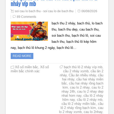
nháy víp mb
soi cau lo bach thu - soi cau lo de bach thu
06/08/2026
89 Comments
bạch thu 2 nháy, bach thủ, lo bach
thu, bach thu dep, cau bach thu,
soi bach thu, bạch thủ lô, soi cau
bach thu, bạch thủ lô kép hôm
nay, bạch thủ lô khung 2 ngày, bạch thủ lô…
READ MORE
Xổ số miền bắc
,
Xổ số
bạch thủ lô 2 nháy víp mb
,
miền bắc chính xác
cầu 2 nháy xsmb
,
cầu ăn 2
nháy
,
Cầu ăn nhiều nháy
,
cầu
hai nháy
,
cầu hai nháy miền
bắc
,
cầu hai nháy rồng bạch
kim
,
cau lo 2 nhay
,
cau lo 2
nhay 24h
,
cau lo 2 nhay dep
nhat hom nay
,
cầu lô 2 nháy
hôm nay
,
cầu lô 2 nháy mb
,
cầu lô 2 nháy miền bắc
,
cầu
lô 2 nháy rồng bạch kim
,
cau
lo 2 nhay xsmb
,
cau lo 2nhay
,