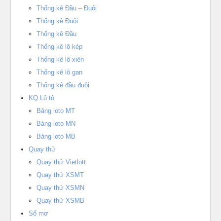
Thống kê Đầu – Đuôi
Thống kê Đuôi
Thống kê Đầu
Thống kê lô kép
Thống kê lô xiên
Thống kê lô gan
Thống kê đầu đuôi
KQ Lô tô
Bảng loto MT
Bảng loto MN
Bảng loto MB
Quay thử
Quay thử Vietlott
Quay thử XSMT
Quay thử XSMN
Quay thử XSMB
Sổ mơ