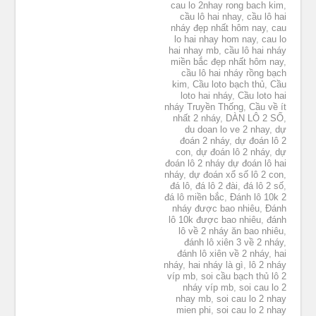
cau lo 2nhay rong bach kim
,
cầu lô hai nhay
,
cầu lô hai
nháy đẹp nhất hôm nay
,
cau
lo hai nhay hom nay
,
cau lo
hai nhay mb
,
cầu lô hai nháy
miền bắc đẹp nhất hôm nay
,
cầu lô hai nháy rồng bạch
kim
,
Cầu loto bạch thủ
,
Cầu
loto hai nháy
,
Cầu loto hai
nháy Truyền Thống
,
Cầu về ít
nhất 2 nháy
,
DÀN LÔ 2 SỐ
,
du doan lo ve 2 nhay
,
dự
đoán 2 nháy
,
dự đoán lô 2
con
,
dự đoán lô 2 nháy
,
dự
đoán lô 2 nháy dự đoán lô hai
nháy
,
dự đoán xổ số lô 2 con
,
đá lô
,
đá lô 2 đài
,
đá lô 2 số
,
đá lô miền bắc
,
Đánh lô 10k 2
nháy được bao nhiêu
,
Đánh
lô 10k được bao nhiêu
,
đánh
lô về 2 nháy ăn bao nhiêu
,
đánh lô xiên 3 về 2 nháy
,
đánh lô xiên về 2 nháy
,
hai
nháy
,
hai nháy là gì
,
lô 2 nháy
víp mb
,
soi cầu bạch thủ lô 2
nháy víp mb
,
soi cau lo 2
nhay mb
,
soi cau lo 2 nhay
mien phi
,
soi cau lo 2 nhay