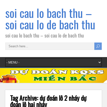
soi cau lo bach thu –
soi cau lo de bach thu
soi cau lo bach thu – soi cau lo de bach thu
Tag Archive:
dự đoán lô 2 nháy dự
đoán lô hai nháy