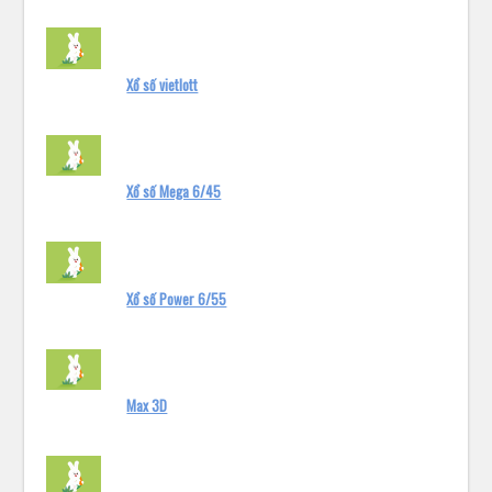
Xổ số vietlott
Xổ số Mega 6/45
Xổ số Power 6/55
Max 3D