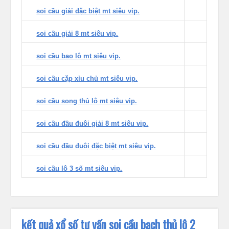
soi cầu giải đặc biệt mt siêu vip.
soi cầu giải 8 mt siêu vip.
soi cầu bao lô mt siêu vip.
soi cầu cặp xỉu chủ mt siêu vip.
soi cầu song thủ lô mt siêu vip.
soi cầu đầu đuôi giải 8 mt siêu vip.
soi cầu đầu đuôi đặc biệt mt siêu vip.
soi cầu lô 3 số mt siêu vip.
kết quả xổ số tư vấn soi cầu bạch thủ lô 2