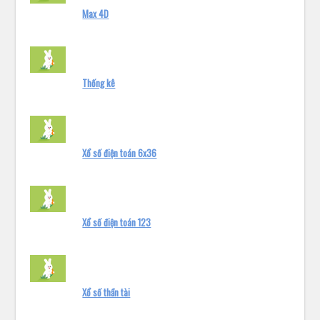
Max 4D
Thống kê
Xổ số điện toán 6x36
Xổ số điện toán 123
Xổ số thần tài