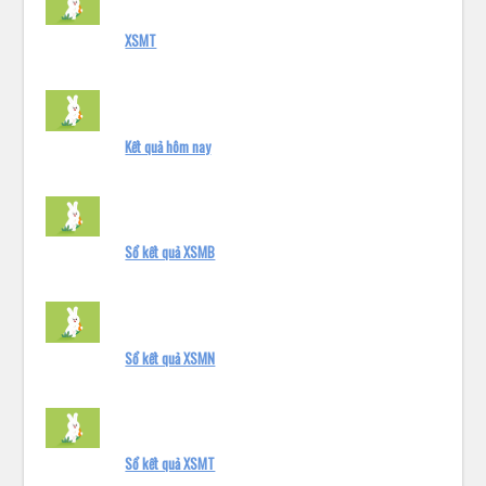
XSMT
Kết quả hôm nay
Sổ kết quả XSMB
Sổ kết quả XSMN
Sổ kết quả XSMT