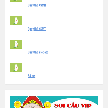
Quay thử XSMN
Quay thử XSMT
Quay thử Vietlott
Sổ mơ