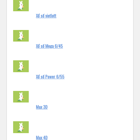
Xổ số vietlott
Xổ số Mega 6/45
Xổ số Power 6/55
Max 3D
Max 4D