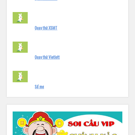
Quay thử XSMT
Quay thử Vietlott
Sổ mơ