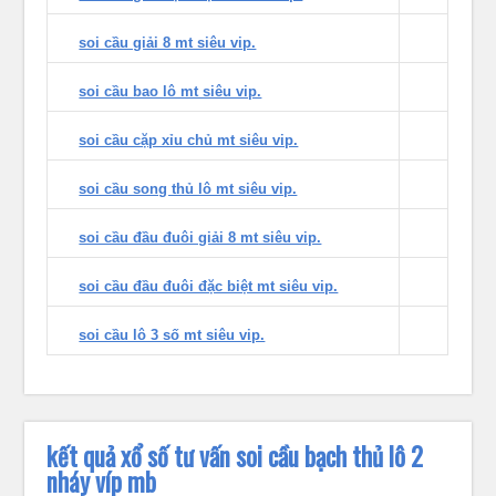
soi cầu giải 8 mt siêu vip.
soi cầu bao lô mt siêu vip.
soi cầu cặp xỉu chủ mt siêu vip.
soi cầu song thủ lô mt siêu vip.
soi cầu đầu đuôi giải 8 mt siêu vip.
soi cầu đầu đuôi đặc biệt mt siêu vip.
soi cầu lô 3 số mt siêu vip.
kết quả xổ số tư vấn soi cầu bạch thủ lô 2
nháy víp mb