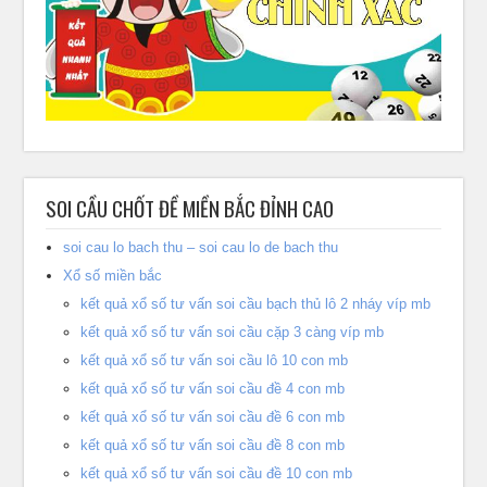
SOI CẦU CHỐT ĐỀ MIỀN BẮC ĐỈNH CAO
soi cau lo bach thu – soi cau lo de bach thu
Xổ số miền bắc
kết quả xổ số tư vấn soi cầu bạch thủ lô 2 nháy víp mb
kết quả xổ số tư vấn soi cầu cặp 3 càng víp mb
kết quả xổ số tư vấn soi cầu lô 10 con mb
kết quả xổ số tư vấn soi cầu đề 4 con mb
kết quả xổ số tư vấn soi cầu đề 6 con mb
kết quả xổ số tư vấn soi cầu đề 8 con mb
kết quả xổ số tư vấn soi cầu đề 10 con mb