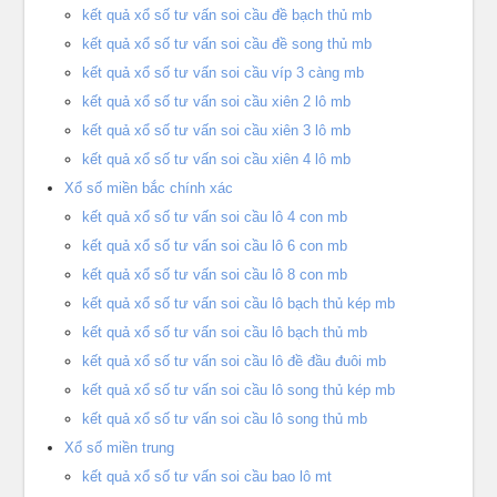
kết quả xổ số tư vấn soi cầu đề bạch thủ mb
kết quả xổ số tư vấn soi cầu đề song thủ mb
kết quả xổ số tư vấn soi cầu víp 3 càng mb
kết quả xổ số tư vấn soi cầu xiên 2 lô mb
kết quả xổ số tư vấn soi cầu xiên 3 lô mb
kết quả xổ số tư vấn soi cầu xiên 4 lô mb
Xổ số miền bắc chính xác
kết quả xổ số tư vấn soi cầu lô 4 con mb
kết quả xổ số tư vấn soi cầu lô 6 con mb
kết quả xổ số tư vấn soi cầu lô 8 con mb
kết quả xổ số tư vấn soi cầu lô bạch thủ kép mb
kết quả xổ số tư vấn soi cầu lô bạch thủ mb
kết quả xổ số tư vấn soi cầu lô đề đầu đuôi mb
kết quả xổ số tư vấn soi cầu lô song thủ kép mb
kết quả xổ số tư vấn soi cầu lô song thủ mb
Xổ số miền trung
kết quả xổ số tư vấn soi cầu bao lô mt