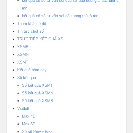
kết quả xổ số tư vấn soi cầu sớ đầu đuôi giải đặc biệt 8
mn
kết quả xổ số tư vấn soi cầu song thủ lô mn
Tham khảo lô đề
Tin tức chốt số
TRỰC TIẾP KẾT QUẢ XS
XSMB
XSMN
XSMT
Kết quả hôm nay
Sổ kết quả
Sổ kết quả XSMT
Sổ kết quả XSMN
Sổ kết quả XSMB
Vietlott
Max 4D
Max 3D
Xổ số Power 6/55