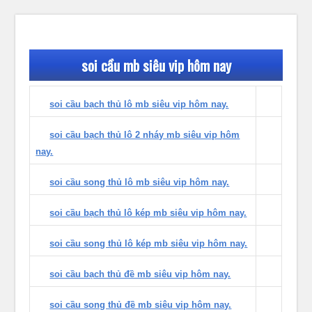
soi cầu mb siêu vip hôm nay
soi cầu bạch thủ lô mb siêu vip hôm nay.
soi cầu bạch thủ lô 2 nháy mb siêu vip hôm
nay.
soi cầu song thủ lô mb siêu vip hôm nay.
soi cầu bạch thủ lô kép mb siêu vip hôm nay.
soi cầu song thủ lô kép mb siêu vip hôm nay.
soi cầu bạch thủ đề mb siêu vip hôm nay.
soi cầu song thủ đề mb siêu vip hôm nay.