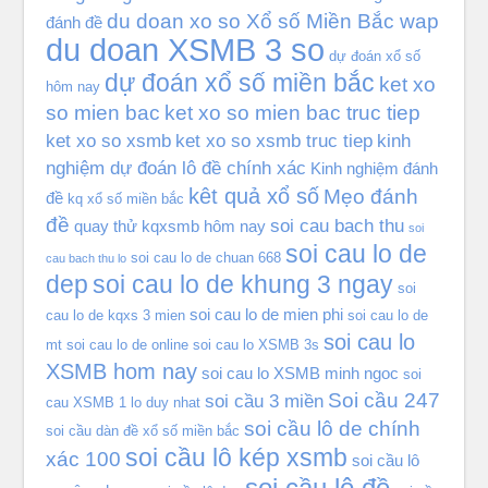
du doan xo so Xổ số Miền Bắc wap
đánh đề
du doan XSMB 3 so
dự đoán xổ số
dự đoán xổ số miền bắc
ket xo
hôm nay
so mien bac
ket xo so mien bac truc tiep
ket xo so xsmb
ket xo so xsmb truc tiep
kinh
nghiệm dự đoán lô đề chính xác
Kinh nghiệm đánh
kêt quả xổ số
Mẹo đánh
đề
kq xổ số miền bắc
đề
soi cau bach thu
quay thử kqxsmb hôm nay
soi
soi cau lo de
soi cau lo de chuan 668
cau bach thu lo
dep
soi cau lo de khung 3 ngay
soi
soi cau lo de mien phi
cau lo de kqxs 3 mien
soi cau lo de
soi cau lo
mt
soi cau lo de online
soi cau lo XSMB 3s
XSMB hom nay
soi cau lo XSMB minh ngoc
soi
Soi cầu 247
soi cầu 3 miền
cau XSMB 1 lo duy nhat
soi cầu lô de chính
soi cầu dàn đề xổ số miền bắc
soi cầu lô kép xsmb
xác 100
soi cầu lô
soi cầu lô đề