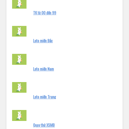
TK từ 00 đến 99
Loto miền Bắc
Loto miền Nam
Loto miền Trung
Quay thử XSMB