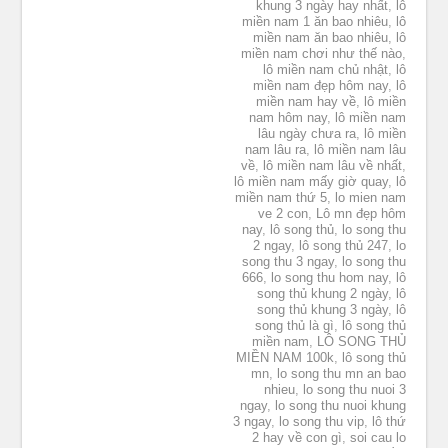
khung 3 ngày hay nhất
,
lô
miền nam 1 ăn bao nhiêu
,
lô
miền nam ăn bao nhiêu
,
lô
miền nam chơi như thế nào
,
lô miền nam chủ nhật
,
lô
miền nam đẹp hôm nay
,
lô
miền nam hay về
,
lô miền
nam hôm nay
,
lô miền nam
lâu ngày chưa ra
,
lô miền
nam lâu ra
,
lô miền nam lâu
về
,
lô miền nam lâu về nhất
,
lô miền nam mấy giờ quay
,
lô
miền nam thứ 5
,
lo mien nam
ve 2 con
,
Lô mn đẹp hôm
nay
,
lô song thủ
,
lo song thu
2 ngay
,
lô song thủ 247
,
lo
song thu 3 ngay
,
lo song thu
666
,
lo song thu hom nay
,
lô
song thủ khung 2 ngày
,
lô
song thủ khung 3 ngày
,
lô
song thủ là gì
,
lô song thủ
miền nam
,
LÔ SONG THỦ
MIỀN NAM 100k
,
lô song thủ
mn
,
lo song thu mn an bao
nhieu
,
lo song thu nuoi 3
ngay
,
lo song thu nuoi khung
3 ngay
,
lo song thu vip
,
lô thứ
2 hay về con gì
,
soi cau lo