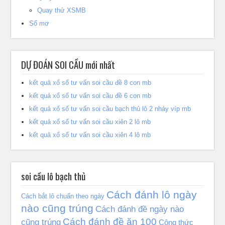
Quay thử XSMB
Sổ mơ
DỰ ĐOÁN SOI CẦU mới nhất
kết quả xổ số tư vấn soi cầu đề 8 con mb
kết quả xổ số tư vấn soi cầu đề 6 con mb
kết quả xổ số tư vấn soi cầu bạch thủ lô 2 nháy víp mb
kết quả xổ số tư vấn soi cầu xiên 2 lô mb
kết quả xổ số tư vấn soi cầu xiên 4 lô mb
soi cầu lô bạch thủ
Cách đánh lô ngày
Cách bắt lô chuẩn theo ngày
nào cũng trúng
Cách đánh đề ngày nào
Cách đánh đề ăn 100
cũng trúng
Công thức