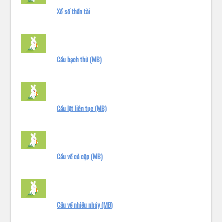
Xổ số thần tài
Cầu bạch thủ (MB)
Cầu lật liên tục (MB)
Cầu về cả cặp (MB)
Cầu về nhiều nháy (MB)