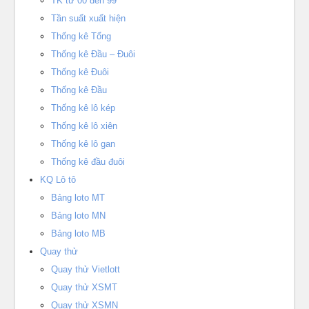
TK từ 00 đến 99
Tần suất xuất hiện
Thống kê Tổng
Thống kê Đầu – Đuôi
Thống kê Đuôi
Thống kê Đầu
Thống kê lô kép
Thống kê lô xiên
Thống kê lô gan
Thống kê đầu đuôi
KQ Lô tô
Bảng loto MT
Bảng loto MN
Bảng loto MB
Quay thử
Quay thử Vietlott
Quay thử XSMT
Quay thử XSMN