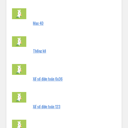
Max 4D
Thống kê
Xổ số điện toán 6x36
Xổ số điện toán 123