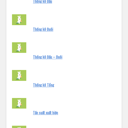
Thống kê Đầu
Thống kê Đuôi
Thống kê Đầu – Đuôi
Thống kê Tổng
Tần suất xuất hiện