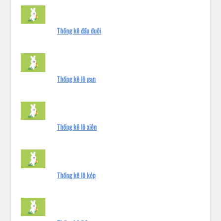
Thống kê đầu đuôi
Thống kê lô gan
Thống kê lô xiên
Thống kê lô kép