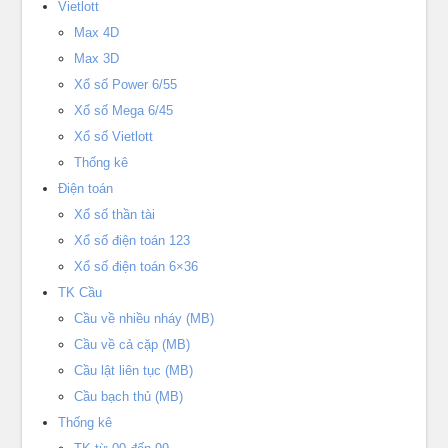
Vietlott
Max 4D
Max 3D
Xổ số Power 6/55
Xổ số Mega 6/45
Xổ số Vietlott
Thống kê
Điện toán
Xổ số thần tài
Xổ số điện toán 123
Xổ số điện toán 6×36
TK Cầu
Cầu về nhiều nháy (MB)
Cầu về cả cặp (MB)
Cầu lật liên tục (MB)
Cầu bạch thủ (MB)
Thống kê