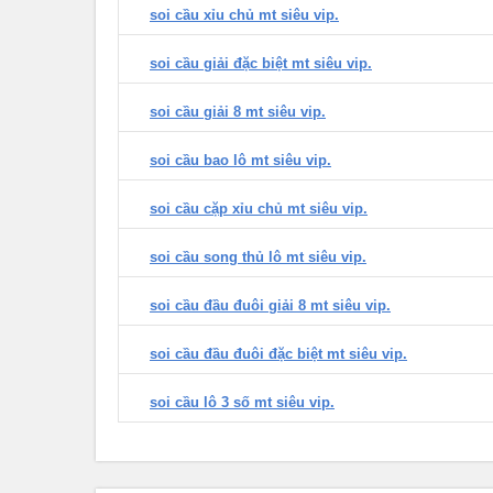
soi cầu xỉu chủ mt siêu vip.
soi cầu giải đặc biệt mt siêu vip.
soi cầu giải 8 mt siêu vip.
soi cầu bao lô mt siêu vip.
soi cầu cặp xỉu chủ mt siêu vip.
soi cầu song thủ lô mt siêu vip.
soi cầu đầu đuôi giải 8 mt siêu vip.
soi cầu đầu đuôi đặc biệt mt siêu vip.
soi cầu lô 3 số mt siêu vip.