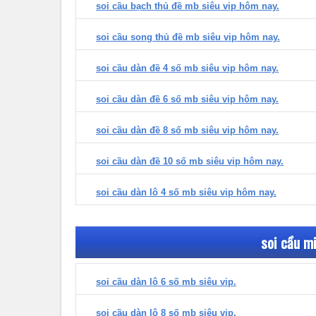
soi cầu bạch thủ đề mb siêu vip hôm nay.
soi cầu song thủ đề mb siêu vip hôm nay.
soi cầu dàn đề 4 số mb siêu vip hôm nay.
soi cầu dàn đề 6 số mb siêu vip hôm nay.
soi cầu dàn đề 8 số mb siêu vip hôm nay.
soi cầu dàn đề 10 số mb siêu vip hôm nay.
soi cầu dàn lô 4 số mb siêu vip hôm nay.
soi cầu m
soi cầu dàn lô 6 số mb siêu vip.
soi cầu dàn lô 8 số mb siêu vip.