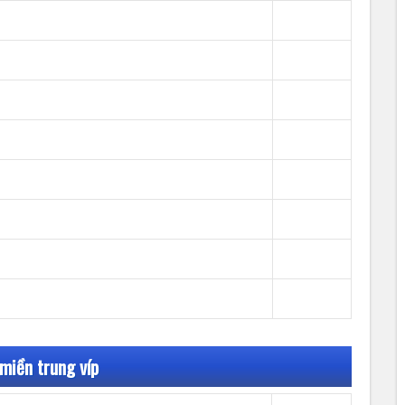
 miền trung víp