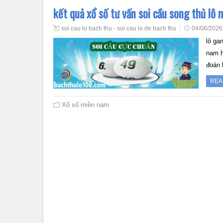
kết quả xổ số tư vấn soi cầu song thủ lô 
soi cau lo bach thu - soi cau lo de bach thu
04/06/2026
lô ga
nam h
đoán 
REA
Xổ số miền nam