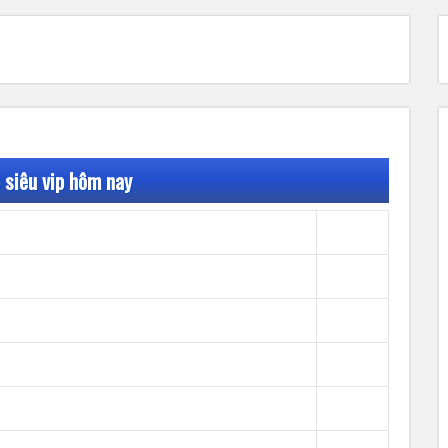
 siêu vip hôm nay