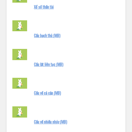
Xổ số thần tài
Cầu bạch thủ (MB)
Cầu lật liên tục (MB)
Cầu về cả cặp (MB)
Cầu về nhiều nháy (MB)