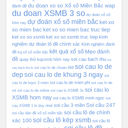
du doan xo so Xổ số Miền Bắc wap
đánh đề
du doan XSMB 3 so
dự đoán xổ số
dự đoán xổ số miền bắc
ket xo
hôm nay
so mien bac
ket xo so mien bac truc tiep
ket xo so xsmb
ket xo so xsmb truc tiep
kinh
nghiệm dự đoán lô đề chính xác
Kinh nghiệm đánh
kêt quả xổ số
Mẹo đánh
đề
kq xổ số miền bắc
đề
soi cau bach thu
quay thử kqxsmb hôm nay
soi
soi cau lo de
soi cau lo de chuan 668
cau bach thu lo
dep
soi cau lo de khung 3 ngay
soi
soi cau lo de mien phi
cau lo de kqxs 3 mien
soi cau lo de
soi cau lo
mt
soi cau lo de online
soi cau lo XSMB 3s
XSMB hom nay
soi cau lo XSMB minh ngoc
soi
Soi cầu 247
soi cầu 3 miền
cau XSMB 1 lo duy nhat
soi cầu lô de chính
soi cầu dàn đề xổ số miền bắc
soi cầu lô kép xsmb
xác 100
soi cầu lô
soi cầu lô đề