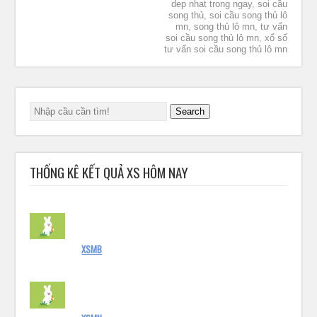
dep nhat trong ngay
,
soi cầu
song thủ
,
soi cầu song thủ lô
mn
,
song thủ lô mn
,
tư vấn
soi cầu song thủ lô mn
,
xổ số
tư vấn soi cầu song thủ lô mn
Search
THỐNG KÊ KẾT QUẢ XS HÔM NAY
XSMB