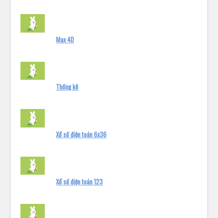
Max 4D
Thống kê
Xổ số điện toán 6x36
Xổ số điện toán 123