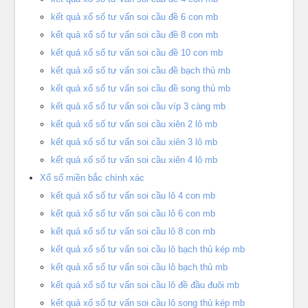
kết quả xổ số tư vấn soi cầu đề 6 con mb
kết quả xổ số tư vấn soi cầu đề 8 con mb
kết quả xổ số tư vấn soi cầu đề 10 con mb
kết quả xổ số tư vấn soi cầu đề bạch thủ mb
kết quả xổ số tư vấn soi cầu đề song thủ mb
kết quả xổ số tư vấn soi cầu víp 3 càng mb
kết quả xổ số tư vấn soi cầu xiên 2 lô mb
kết quả xổ số tư vấn soi cầu xiên 3 lô mb
kết quả xổ số tư vấn soi cầu xiên 4 lô mb
Xổ số miền bắc chính xác
kết quả xổ số tư vấn soi cầu lô 4 con mb
kết quả xổ số tư vấn soi cầu lô 6 con mb
kết quả xổ số tư vấn soi cầu lô 8 con mb
kết quả xổ số tư vấn soi cầu lô bạch thủ kép mb
kết quả xổ số tư vấn soi cầu lô bạch thủ mb
kết quả xổ số tư vấn soi cầu lô đề đầu đuôi mb
kết quả xổ số tư vấn soi cầu lô song thủ kép mb