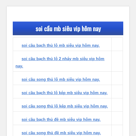
soi cầu mb siêu vip hôm nay
soi cầu bạch thủ lô mb siêu vip hôm nay.
soi cầu bạch thủ lô 2 nháy mb siêu vip hôm
nay.
soi cầu song thủ lô mb siêu vip hôm nay.
soi cầu bạch thủ lô kép mb siêu vip hôm nay.
soi cầu song thủ lô kép mb siêu vip hôm nay.
soi cầu bạch thủ đề mb siêu vip hôm nay.
soi cầu song thủ đề mb siêu vip hôm nay.