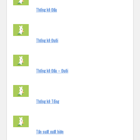
Thống kê Đầu
Thống kê Đuôi
Thống kê Đầu – Đuôi
Thống kê Tổng
Tần suất xuất hiện