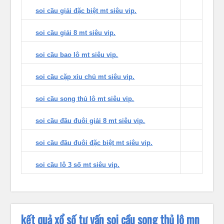
soi cầu giải đặc biệt mt siêu vip.
soi cầu giải 8 mt siêu vip.
soi cầu bao lô mt siêu vip.
soi cầu cặp xỉu chủ mt siêu vip.
soi cầu song thủ lô mt siêu vip.
soi cầu đầu đuôi giải 8 mt siêu vip.
soi cầu đầu đuôi đặc biệt mt siêu vip.
soi cầu lô 3 số mt siêu vip.
kết quả xổ số tư vấn soi cầu song thủ lô mn