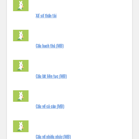
Xổ số thần tài
Cầu bạch thủ (MB)
Cầu lật liên tục (MB)
Cầu về cả cặp (MB)
Cầu về nhiều nháy (MB)