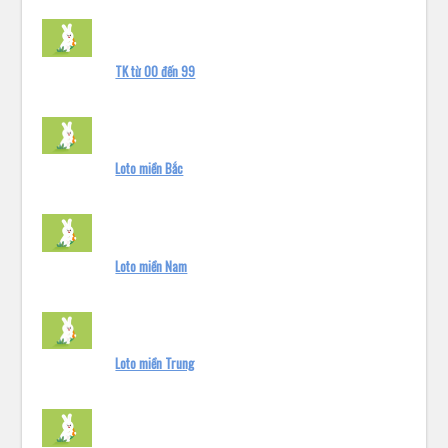
TK từ 00 đến 99
Loto miền Bắc
Loto miền Nam
Loto miền Trung