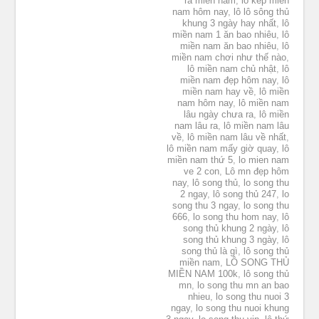
ra miền nam
,
lô kép miền
nam hôm nay
,
lô lô sông thủ
khung 3 ngày hay nhất
,
lô
miền nam 1 ăn bao nhiêu
,
lô
miền nam ăn bao nhiêu
,
lô
miền nam chơi như thế nào
,
lô miền nam chủ nhật
,
lô
miền nam đẹp hôm nay
,
lô
miền nam hay về
,
lô miền
nam hôm nay
,
lô miền nam
lâu ngày chưa ra
,
lô miền
nam lâu ra
,
lô miền nam lâu
về
,
lô miền nam lâu về nhất
,
lô miền nam mấy giờ quay
,
lô
miền nam thứ 5
,
lo mien nam
ve 2 con
,
Lô mn đẹp hôm
nay
,
lô song thủ
,
lo song thu
2 ngay
,
lô song thủ 247
,
lo
song thu 3 ngay
,
lo song thu
666
,
lo song thu hom nay
,
lô
song thủ khung 2 ngày
,
lô
song thủ khung 3 ngày
,
lô
song thủ là gì
,
lô song thủ
miền nam
,
LÔ SONG THỦ
MIỀN NAM 100k
,
lô song thủ
mn
,
lo song thu mn an bao
nhieu
,
lo song thu nuoi 3
ngay
,
lo song thu nuoi khung