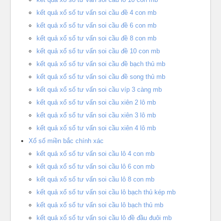
kết quả xổ số tư vấn soi cầu đề 4 con mb
kết quả xổ số tư vấn soi cầu đề 6 con mb
kết quả xổ số tư vấn soi cầu đề 8 con mb
kết quả xổ số tư vấn soi cầu đề 10 con mb
kết quả xổ số tư vấn soi cầu đề bạch thủ mb
kết quả xổ số tư vấn soi cầu đề song thủ mb
kết quả xổ số tư vấn soi cầu víp 3 càng mb
kết quả xổ số tư vấn soi cầu xiên 2 lô mb
kết quả xổ số tư vấn soi cầu xiên 3 lô mb
kết quả xổ số tư vấn soi cầu xiên 4 lô mb
Xổ số miền bắc chính xác
kết quả xổ số tư vấn soi cầu lô 4 con mb
kết quả xổ số tư vấn soi cầu lô 6 con mb
kết quả xổ số tư vấn soi cầu lô 8 con mb
kết quả xổ số tư vấn soi cầu lô bạch thủ kép mb
kết quả xổ số tư vấn soi cầu lô bạch thủ mb
kết quả xổ số tư vấn soi cầu lô đề đầu đuôi mb