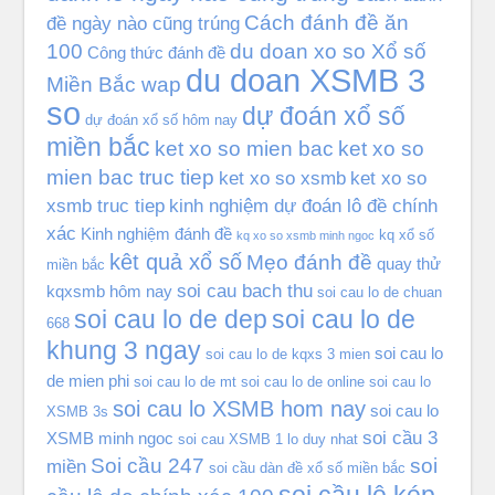
Cách đánh đề ăn
đề ngày nào cũng trúng
100
du doan xo so Xổ số
Công thức đánh đề
du doan XSMB 3
Miền Bắc wap
so
dự đoán xổ số
dự đoán xổ số hôm nay
miền bắc
ket xo so mien bac
ket xo so
mien bac truc tiep
ket xo so xsmb
ket xo so
xsmb truc tiep
kinh nghiệm dự đoán lô đề chính
xác
Kinh nghiệm đánh đề
kq xổ số
kq xo so xsmb minh ngoc
kêt quả xổ số
Mẹo đánh đề
quay thử
miền bắc
soi cau bach thu
kqxsmb hôm nay
soi cau lo de chuan
soi cau lo de dep
soi cau lo de
668
khung 3 ngay
soi cau lo
soi cau lo de kqxs 3 mien
de mien phi
soi cau lo de mt
soi cau lo de online
soi cau lo
soi cau lo XSMB hom nay
soi cau lo
XSMB 3s
soi cầu 3
XSMB minh ngoc
soi cau XSMB 1 lo duy nhat
Soi cầu 247
soi
miền
soi cầu dàn đề xổ số miền bắc
soi cầu lô kép