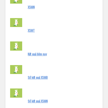
XSMN
XSMT
Kết quả hôm nay
Sổ kết quả XSMB
Sổ kết quả XSMN