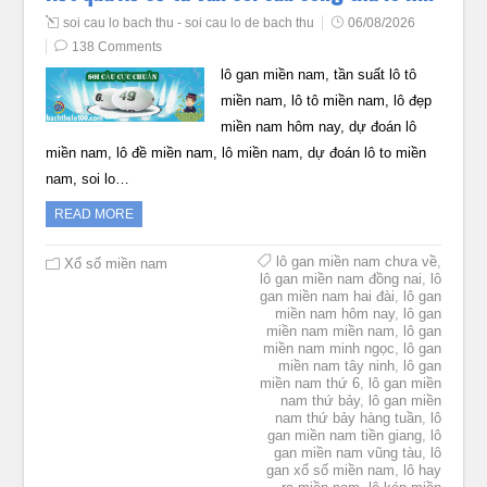
soi cau lo bach thu - soi cau lo de bach thu
06/08/2026
138 Comments
lô gan miền nam, tần suất lô tô
miền nam, lô tô miền nam, lô đẹp
miền nam hôm nay, dự đoán lô
miền nam, lô đề miền nam, lô miền nam, dự đoán lô to miền
nam, soi lo…
READ MORE
lô gan miền nam chưa về
,
Xổ số miền nam
lô gan miền nam đồng nai
,
lô
gan miền nam hai đài
,
lô gan
miền nam hôm nay
,
lô gan
miền nam miền nam
,
lô gan
miền nam minh ngọc
,
lô gan
miền nam tây ninh
,
lô gan
miền nam thứ 6
,
lô gan miền
nam thứ bảy
,
lô gan miền
nam thứ bảy hàng tuần
,
lô
gan miền nam tiền giang
,
lô
gan miền nam vũng tàu
,
lô
gan xổ số miền nam
,
lô hay