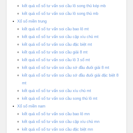
kết quả xổ số tư vấn soi cầu lô song thủ kép mb
kết quả xổ số tư vấn soi cầu lô song thủ mb
Xổ số miền trung
kết quả xổ số tư vấn soi cầu bao lô mt
kết quả xổ số tư vấn soi cầu cặp xíu chủ mt
kết quả xổ số tư vấn soi cầu đặc biệt mt
kết quả xổ số tư vấn soi cầu giải 8 mt
kết quả xổ số tư vấn soi cầu lô 3 số mt
kết quả xổ số tư vấn soi cầu sớ đầu đuôi giải 8 mt
kết quả xổ số tư vấn soi cầu sớ đầu đuôi giải đặc biệt 8
mt
kết quả xổ số tư vấn soi cầu xíu chủ mt
kết quả xổ số tư vấn soi cầu song thủ lô mt
Xổ số miền nam
kết quả xổ số tư vấn soi cầu bao lô mn
kết quả xổ số tư vấn soi cầu cặp xíu chủ mn
kết quả xổ số tư vấn soi cầu đặc biệt mn