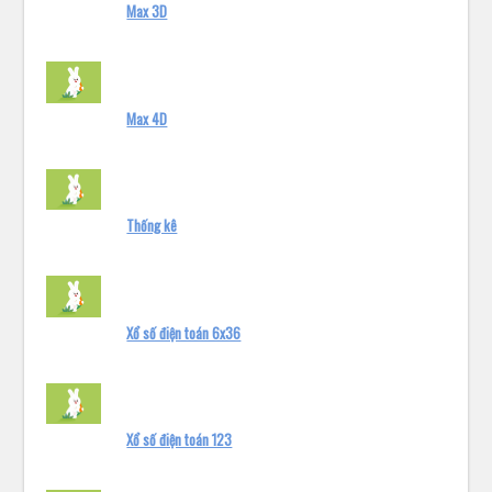
Max 3D
Max 4D
Thống kê
Xổ số điện toán 6x36
Xổ số điện toán 123