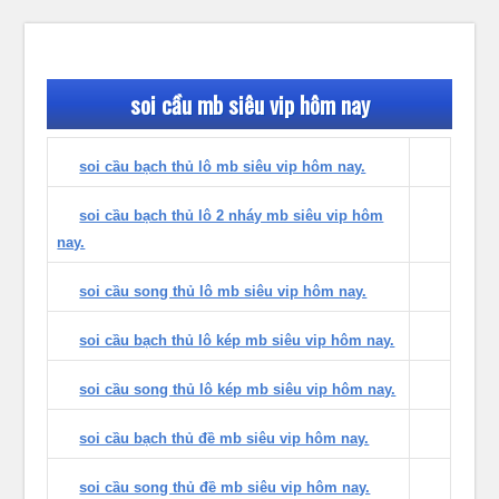
soi cầu mb siêu vip hôm nay
soi cầu bạch thủ lô mb siêu vip hôm nay.
soi cầu bạch thủ lô 2 nháy mb siêu vip hôm
nay.
soi cầu song thủ lô mb siêu vip hôm nay.
soi cầu bạch thủ lô kép mb siêu vip hôm nay.
soi cầu song thủ lô kép mb siêu vip hôm nay.
soi cầu bạch thủ đề mb siêu vip hôm nay.
soi cầu song thủ đề mb siêu vip hôm nay.