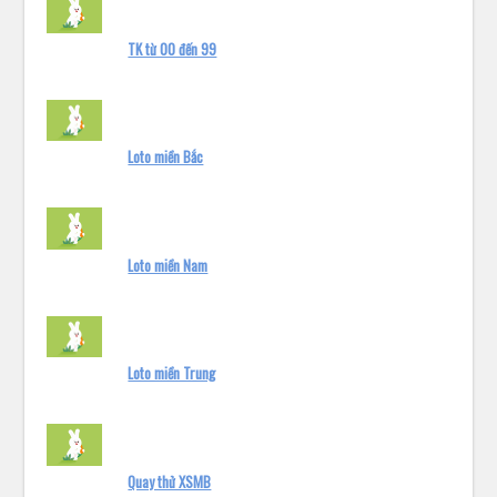
TK từ 00 đến 99
Loto miền Bắc
Loto miền Nam
Loto miền Trung
Quay thử XSMB