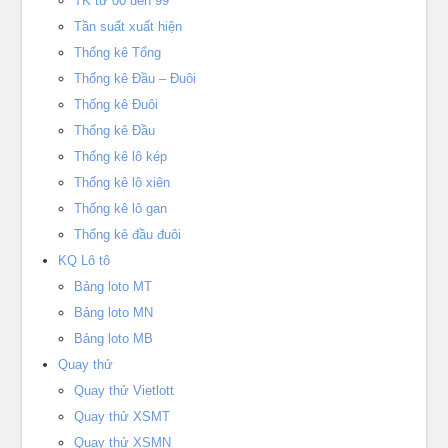
TK từ 00 đến 99
Tần suất xuất hiện
Thống kê Tổng
Thống kê Đầu – Đuôi
Thống kê Đuôi
Thống kê Đầu
Thống kê lô kép
Thống kê lô xiên
Thống kê lô gan
Thống kê đầu đuôi
KQ Lô tô
Bảng loto MT
Bảng loto MN
Bảng loto MB
Quay thử
Quay thử Vietlott
Quay thử XSMT
Quay thử XSMN