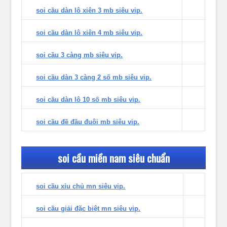
soi cầu dàn lô xiên 3 mb siêu vip.
soi cầu dàn lô xiên 4 mb siêu vip.
soi cầu 3 càng mb siêu vip.
soi cầu dàn 3 càng 2 số mb siêu vip.
soi cầu dàn lô 10 số mb siêu vip.
soi cầu đề đầu đuôi mb siêu vip.
soi cầu miền nam siêu chuẩn
soi cầu xỉu chủ mn siêu vip.
soi cầu giải đặc biệt mn siêu vip.