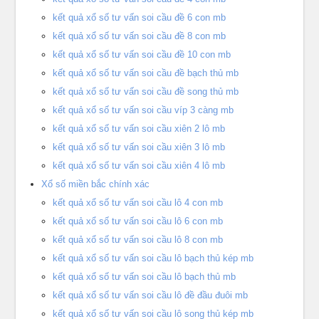
kết quả xổ số tư vấn soi cầu đề 6 con mb
kết quả xổ số tư vấn soi cầu đề 8 con mb
kết quả xổ số tư vấn soi cầu đề 10 con mb
kết quả xổ số tư vấn soi cầu đề bạch thủ mb
kết quả xổ số tư vấn soi cầu đề song thủ mb
kết quả xổ số tư vấn soi cầu víp 3 càng mb
kết quả xổ số tư vấn soi cầu xiên 2 lô mb
kết quả xổ số tư vấn soi cầu xiên 3 lô mb
kết quả xổ số tư vấn soi cầu xiên 4 lô mb
Xổ số miền bắc chính xác
kết quả xổ số tư vấn soi cầu lô 4 con mb
kết quả xổ số tư vấn soi cầu lô 6 con mb
kết quả xổ số tư vấn soi cầu lô 8 con mb
kết quả xổ số tư vấn soi cầu lô bạch thủ kép mb
kết quả xổ số tư vấn soi cầu lô bạch thủ mb
kết quả xổ số tư vấn soi cầu lô đề đầu đuôi mb
kết quả xổ số tư vấn soi cầu lô song thủ kép mb