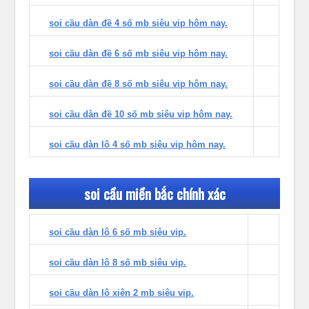
soi cầu dàn đề 4 số mb siêu vip hôm nay.
soi cầu dàn đề 6 số mb siêu vip hôm nay.
soi cầu dàn đề 8 số mb siêu vip hôm nay.
soi cầu dàn đề 10 số mb siêu vip hôm nay.
soi cầu dàn lô 4 số mb siêu vip hôm nay.
soi cầu miền bắc chính xác
soi cầu dàn lô 6 số mb siêu vip.
soi cầu dàn lô 8 số mb siêu vip.
soi cầu dàn lô xiên 2 mb siêu vip.