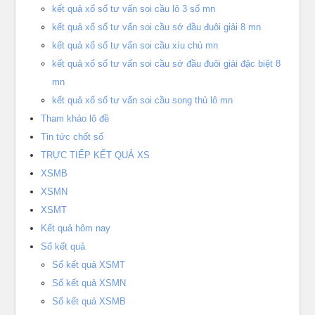
kết quả xổ số tư vấn soi cầu lô 3 số mn
kết quả xổ số tư vấn soi cầu sớ đầu đuôi giải 8 mn
kết quả xổ số tư vấn soi cầu xíu chủ mn
kết quả xổ số tư vấn soi cầu sớ đầu đuôi giải đặc biệt 8
mn
kết quả xổ số tư vấn soi cầu song thủ lô mn
Tham khảo lô đề
Tin tức chốt số
TRỰC TIẾP KẾT QUẢ XS
XSMB
XSMN
XSMT
Kết quả hôm nay
Sổ kết quả
Sổ kết quả XSMT
Sổ kết quả XSMN
Sổ kết quả XSMB