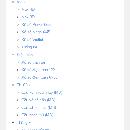
Vietlott
Max 4D
Max 3D
Xổ số Power 6/55
Xổ số Mega 6/45
Xổ số Vietlott
Thống kê
Điện toán
Xổ số thần tài
Xổ số điện toán 123
Xổ số điện toán 6×36
TK Cầu
Cầu về nhiều nháy (MB)
Cầu về cả cặp (MB)
Cầu lật liên tục (MB)
Cầu bạch thủ (MB)
Thống kê