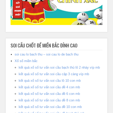
SOI CẦU CHỐT ĐỀ MIỀN BẮC ĐỈNH CAO
soi cau lo bach thu – soi cau lo de bach thu
Xổ số miền bắc
kết quả xổ số tư vấn soi cầu bạch thủ lô 2 nháy víp mb
kết quả xổ số tư vấn soi cầu cặp 3 càng víp mb
kết quả xổ số tư vấn soi cầu lô 10 con mb
kết quả xổ số tư vấn soi cầu đề 4 con mb
kết quả xổ số tư vấn soi cầu đề 6 con mb
kết quả xổ số tư vấn soi cầu đề 8 con mb
kết quả xổ số tư vấn soi cầu đề 10 con mb