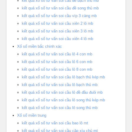
kết quả xổ số tư vấn soi cầu đề bạch thủ mb
kết quả xổ số tư vấn soi cầu đề song thủ mb
kết quả xổ số tư vấn soi cầu víp 3 càng mb
kết quả xổ số tư vấn soi cầu xiên 2 lô mb
kết quả xổ số tư vấn soi cầu xiên 3 lô mb
kết quả xổ số tư vấn soi cầu xiên 4 lô mb
Xổ số miền bắc chính xác
kết quả xổ số tư vấn soi cầu lô 4 con mb
kết quả xổ số tư vấn soi cầu lô 6 con mb
kết quả xổ số tư vấn soi cầu lô 8 con mb
kết quả xổ số tư vấn soi cầu lô bạch thủ kép mb
kết quả xổ số tư vấn soi cầu lô bạch thủ mb
kết quả xổ số tư vấn soi cầu lô đề đầu đuôi mb
kết quả xổ số tư vấn soi cầu lô song thủ kép mb
kết quả xổ số tư vấn soi cầu lô song thủ mb
Xổ số miền trung
kết quả xổ số tư vấn soi cầu bao lô mt
kết quả xổ số tư vấn soi cầu cặp xíu chủ mt