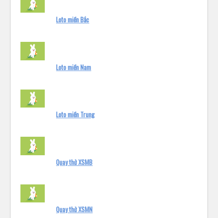
Loto miền Bắc
Loto miền Nam
Loto miền Trung
Quay thử XSMB
Quay thử XSMN