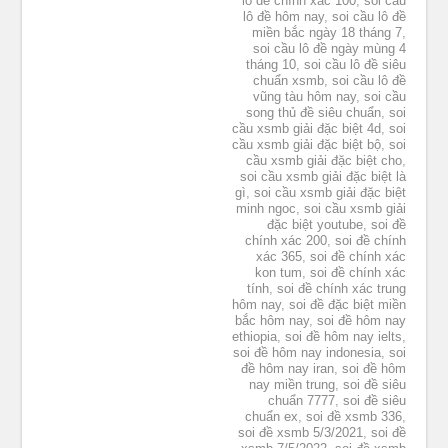
lô de chính xác 100
,
soi cầu
lô đề hôm nay
,
soi cầu lô đề
miền bắc ngày 18 tháng 7
,
soi cầu lô đề ngày mùng 4
tháng 10
,
soi cầu lô đề siêu
chuẩn xsmb
,
soi cầu lô đề
vũng tàu hôm nay
,
soi cầu
song thủ đề siêu chuẩn
,
soi
cầu xsmb giải đặc biệt 4d
,
soi
cầu xsmb giải đặc biệt bộ
,
soi
cầu xsmb giải đặc biệt cho
,
soi cầu xsmb giải đặc biệt là
gì
,
soi cầu xsmb giải đặc biệt
minh ngoc
,
soi cầu xsmb giải
đặc biệt youtube
,
soi đề
chính xác 200
,
soi đề chính
xác 365
,
soi đề chính xác
kon tum
,
soi đề chính xác
tính
,
soi đề chính xác trung
hôm nay
,
soi đề đặc biệt miền
bắc hôm nay
,
soi đề hôm nay
ethiopia
,
soi đề hôm nay ielts
,
soi đề hôm nay indonesia
,
soi
đề hôm nay iran
,
soi đề hôm
nay miền trung
,
soi đề siêu
chuẩn 7777
,
soi đề siêu
chuẩn ex
,
soi đề xsmb 336
,
soi đề xsmb 5/3/2021
,
soi đề