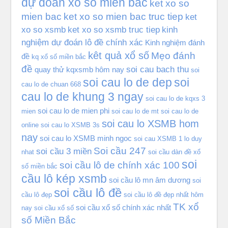
dự đoán xổ số miền bắc
ket xo so
mien bac
ket xo so mien bac truc tiep
ket
xo so xsmb
ket xo so xsmb truc tiep
kinh
nghiệm dự đoán lô đề chính xác
Kinh nghiệm đánh
kêt quả xổ số
Mẹo đánh
đề
kq xổ số miền bắc
đề
soi cau bach thu
quay thử kqxsmb hôm nay
soi
soi cau lo de dep
soi
cau lo de chuan 668
cau lo de khung 3 ngay
soi cau lo de kqxs 3
soi cau lo de mien phi
mien
soi cau lo de mt
soi cau lo de
soi cau lo XSMB hom
online
soi cau lo XSMB 3s
nay
soi cau lo XSMB minh ngoc
soi cau XSMB 1 lo duy
Soi cầu 247
soi cầu 3 miền
nhat
soi cầu dàn đề xổ
soi
soi cầu lô de chính xác 100
số miền bắc
cầu lô kép xsmb
soi cầu lô mn âm dương
soi
soi cầu lô đề
cầu lô đẹp
soi cầu lô đề đẹp nhất hôm
TK xổ
soi cầu xổ số chính xác nhất
nay
soi cầu xổ số
số Miền Bắc