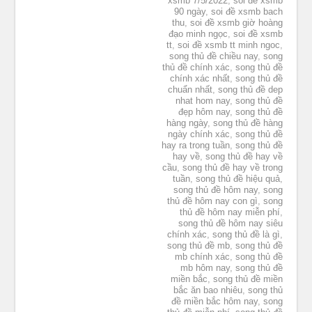
xsmb 7/5/2022
,
soi đề xsmb
90 ngày
,
soi đề xsmb bach
thu
,
soi đề xsmb giờ hoàng
đạo minh ngọc
,
soi đề xsmb
tt
,
soi đề xsmb tt minh ngoc
,
song thủ đề chiều nay
,
song
thủ đề chính xác
,
song thủ đề
chính xác nhất
,
song thủ đề
chuẩn nhất
,
song thủ đề dep
nhat hom nay
,
song thủ đề
đẹp hôm nay
,
song thủ đề
hàng ngày
,
song thủ đề hàng
ngày chính xác
,
song thủ đề
hay ra trong tuần
,
song thủ đề
hay về
,
song thủ đề hay về
cầu
,
song thủ đề hay về trong
tuần
,
song thủ đề hiệu quả
,
song thủ đề hôm nay
,
song
thủ đề hôm nay con gì
,
song
thủ đề hôm nay miễn phí
,
song thủ đề hôm nay siêu
chính xác
,
song thủ đề là gì
,
song thủ đề mb
,
song thủ đề
mb chính xác
,
song thủ đề
mb hôm nay
,
song thủ đề
miền bắc
,
song thủ đề miền
bắc ăn bao nhiêu
,
song thủ
đề miền bắc hôm nay
,
song