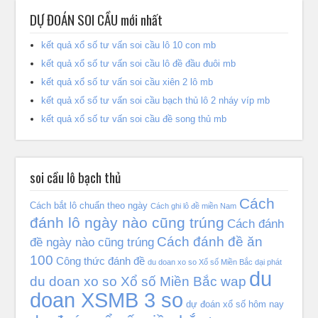
DỰ ĐOÁN SOI CẦU mới nhất
kết quả xổ số tư vấn soi cầu lô 10 con mb
kết quả xổ số tư vấn soi cầu lô đề đầu đuôi mb
kết quả xổ số tư vấn soi cầu xiên 2 lô mb
kết quả xổ số tư vấn soi cầu bạch thủ lô 2 nháy víp mb
kết quả xổ số tư vấn soi cầu đề song thủ mb
soi cầu lô bạch thủ
Cách
Cách bắt lô chuẩn theo ngày
Cách ghi lô đề miền Nam
đánh lô ngày nào cũng trúng
Cách đánh
Cách đánh đề ăn
đề ngày nào cũng trúng
100
Công thức đánh đề
du doan xo so Xổ số Miền Bắc dại phát
du
du doan xo so Xổ số Miền Bắc wap
doan XSMB 3 so
dự đoán xổ số hôm nay