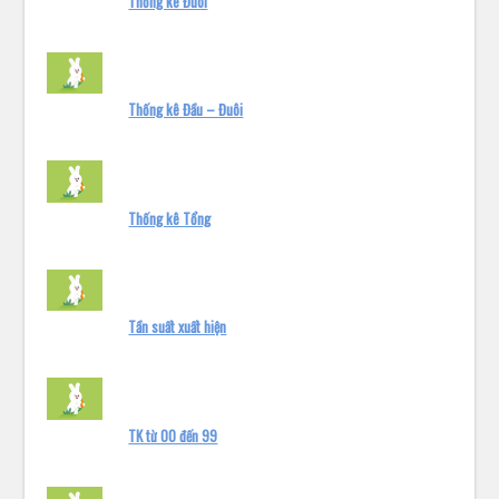
Thống kê Đuôi
Thống kê Đầu – Đuôi
Thống kê Tổng
Tần suất xuất hiện
TK từ 00 đến 99