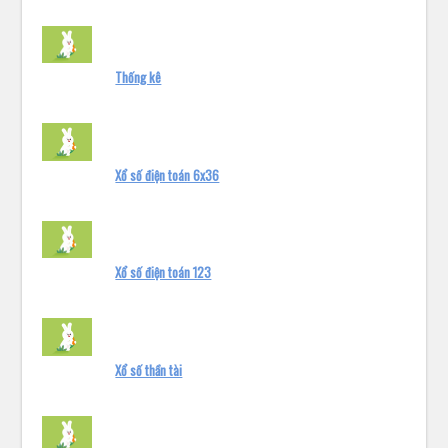
Thống kê
Xổ số điện toán 6x36
Xổ số điện toán 123
Xổ số thần tài