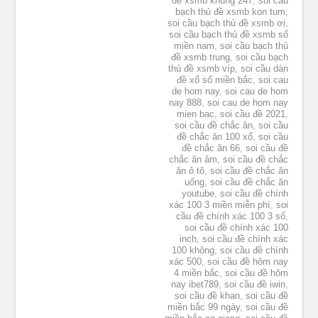
đề xsmb khung 247
,
soi cầu
bạch thủ đề xsmb kon tum
,
soi cầu bạch thủ đề xsmb ơi
,
soi cầu bạch thủ đề xsmb số
miền nam
,
soi cầu bạch thủ
đề xsmb trung
,
soi cầu bạch
thủ đề xsmb víp
,
soi cầu dàn
đề xổ số miền bắc
,
soi cau
de hom nay
,
soi cau de hom
nay 888
,
soi cau de hom nay
mien bac
,
soi cầu đề 2021
,
soi cầu đề chắc ăn
,
soi cầu
đề chắc ăn 100 xổ
,
soi cầu
đề chắc ăn 66
,
soi cầu đề
chắc ăn âm
,
soi cầu đề chắc
ăn ô tô
,
soi cầu đề chắc ăn
uống
,
soi cầu đề chắc ăn
youtube
,
soi cầu đề chính
xác 100 3 miền miễn phí
,
soi
cầu đề chính xác 100 3 số
,
soi cầu đề chính xác 100
inch
,
soi cầu đề chính xác
100 không
,
soi cầu đề chính
xác 500
,
soi cầu đề hôm nay
4 miền bắc
,
soi cầu đề hôm
nay ibet789
,
soi cầu đề iwin
,
soi cầu đề khan
,
soi cầu đề
miền bắc 99 ngày
,
soi cầu đề