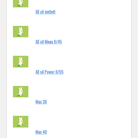
Xổ số vietlott
Xổ số Mega 6/45
Xổ số Power 6/55
Max 3D
Max 4D