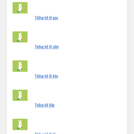
Thống kê lô gan
Thống kê lô xiên
Thống kê lô kép
Thống kê Đầu