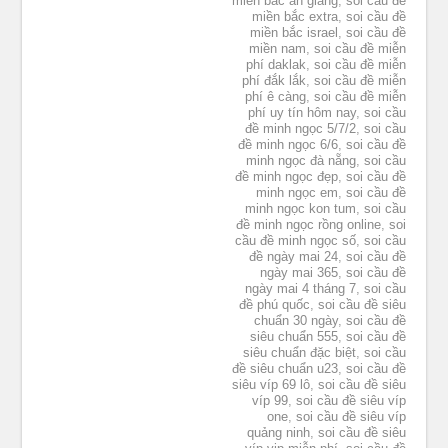
miền bắc an giang
,
soi cầu đề
miền bắc extra
,
soi cầu đề
miền bắc israel
,
soi cầu đề
miền nam
,
soi cầu đề miễn
phí daklak
,
soi cầu đề miễn
phí đắk lắk
,
soi cầu đề miễn
phí ê càng
,
soi cầu đề miễn
phí uy tín hôm nay
,
soi cầu
đề minh ngọc 5/7/2
,
soi cầu
đề minh ngọc 6/6
,
soi cầu đề
minh ngọc đà nẵng
,
soi cầu
đề minh ngọc đẹp
,
soi cầu đề
minh ngọc em
,
soi cầu đề
minh ngọc kon tum
,
soi cầu
đề minh ngọc rồng online
,
soi
cầu đề minh ngọc số
,
soi cầu
đề ngày mai 24
,
soi cầu đề
ngày mai 365
,
soi cầu đề
ngày mai 4 tháng 7
,
soi cầu
đề phú quốc
,
soi cầu đề siêu
chuẩn 30 ngày
,
soi cầu đề
siêu chuẩn 555
,
soi cầu đề
siêu chuẩn đặc biệt
,
soi cầu
đề siêu chuẩn u23
,
soi cầu đề
siêu víp 69 lô
,
soi cầu đề siêu
víp 99
,
soi cầu đề siêu víp
one
,
soi cầu đề siêu víp
quảng ninh
,
soi cầu đề siêu