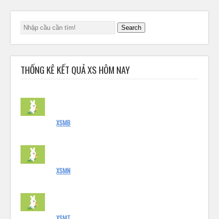
Search
THỐNG KÊ KẾT QUẢ XS HÔM NAY
XSMB
XSMN
XSMT