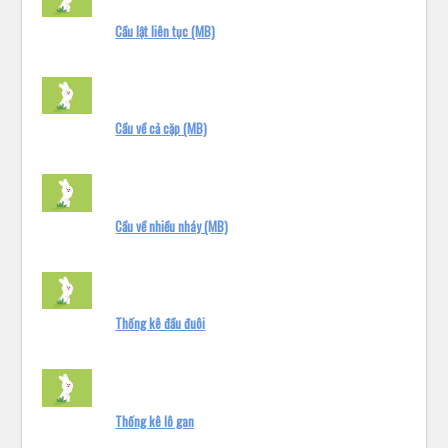
Cầu lật liên tục (MB)
Cầu về cả cặp (MB)
Cầu về nhiều nháy (MB)
Thống kê đầu đuôi
Thống kê lô gan