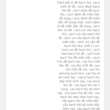
Cách bắt lô đề bạch thủ
,
cách
chốt số đề
,
cách đánh bạch
thủ đề
,
cách đánh đề bạch
thủ
,
cách đánh đề miền bắc
dễ trúng
,
cách đánh đề miền
bắc dễ trúng nhất
,
cách đánh
lô đề miền bắc dễ trúng
,
cách
làm số đề
,
cách soi cầu bạch
thủ
,
cách soi cầu bạch thủ
đề
,
cách soi cầu bạch thủ đề
miền bắc
,
cách soi cầu đề
bạch thủ duy nhất 1 con
,
cách soi đề bạch thủ
,
cách
tính bạch thủ đề
,
cách tính
bạch thủ đề miền bắc
,
cách
tính đề bạch thủ
,
cao thủ chốt
dàn đề
,
cao thủ chốt đề
,
cao
thủ chốt đề mb
,
cao thu
de/rong bach kim
,
cao thu lo
de mien bac
,
cap lo bach thu
dep nhat hom nay
,
cau bach
thu de
,
cau bach thu de 3
cang
,
cau bach thu de hom
nay
,
cau bach thu de mb
,
cau
bach thu dep nhat hom nay
,
cầu bạch thủ đề miền bắc
,
cầu bạch thủ đề miền bắc
hôm nay
,
cầu bạch thủ đề