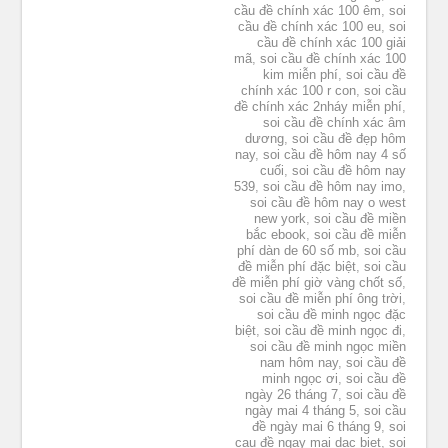
cầu đề chính xác 100 êm
,
soi
cầu đề chính xác 100 eu
,
soi
cầu đề chính xác 100 giải
mã
,
soi cầu đề chính xác 100
kim miễn phí
,
soi cầu đề
chính xác 100 r con
,
soi cầu
đề chính xác 2nháy miễn phí
,
soi cầu đề chính xác âm
dương
,
soi cầu đề đẹp hôm
nay
,
soi cầu đề hôm nay 4 số
cuối
,
soi cầu đề hôm nay
539
,
soi cầu đề hôm nay imo
,
soi cầu đề hôm nay o west
new york
,
soi cầu đề miền
bắc ebook
,
soi cầu đề miễn
phí dàn de 60 số mb
,
soi cầu
đề miễn phí đặc biệt
,
soi cầu
đề miễn phí giờ vàng chốt số
,
soi cầu đề miễn phí ông trời
,
soi cầu đề minh ngọc đặc
biệt
,
soi cầu đề minh ngọc đi
,
soi cầu đề minh ngọc miền
nam hôm nay
,
soi cầu đề
minh ngọc ơi
,
soi cầu đề
ngày 26 tháng 7
,
soi cầu đề
ngày mai 4 tháng 5
,
soi cầu
đề ngày mai 6 tháng 9
,
soi
cau đề ngay mai dac biet
,
soi