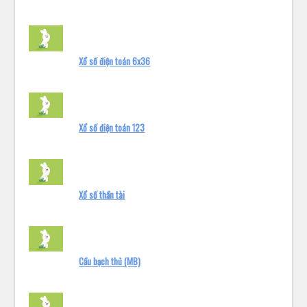
Xổ số điện toán 6x36
Xổ số điện toán 123
Xổ số thần tài
Cầu bạch thủ (MB)