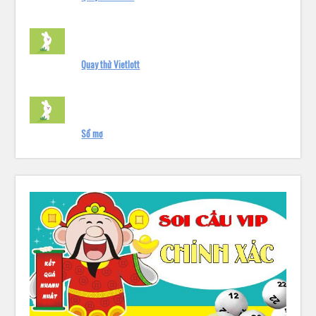
Quay thử Vietlott
Sổ mơ