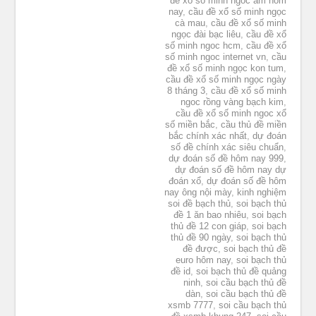
đề xổ số minh ngoc âm hôm
nay
,
cầu đề xổ số minh ngọc
cà mau
,
cầu đề xổ số minh
ngọc đài bạc liêu
,
cầu đề xổ
số minh ngoc hcm
,
cầu đề xổ
số minh ngoc internet vn
,
cầu
đề xổ số minh ngọc kon tum
,
cầu đề xổ số minh ngọc ngày
8 tháng 3
,
cầu đề xổ số minh
ngoc rồng vàng bạch kim
,
cầu đề xổ số minh ngoc xổ
số miền bắc
,
cầu thủ đề miền
bắc chính xác nhất
,
dự đoán
số đề chính xác siêu chuẩn
,
dự đoán số đề hôm nay 999
,
dự đoán số đề hôm nay dự
đoán xổ
,
dự đoán số đề hôm
nay ông nội mày
,
kinh nghiệm
soi đề bạch thủ
,
soi bạch thủ
đề 1 ăn bao nhiêu
,
soi bạch
thủ đề 12 con giáp
,
soi bạch
thủ đề 90 ngày
,
soi bạch thủ
đề được
,
soi bạch thủ đề
euro hôm nay
,
soi bạch thủ
đề id
,
soi bạch thủ đề quảng
ninh
,
soi cầu bạch thủ đề
dàn
,
soi cầu bạch thủ đề
xsmb 7777
,
soi cầu bạch thủ