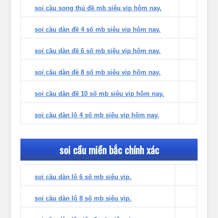
soi cầu song thủ đề mb siêu vip hôm nay.
soi cầu dàn đề 4 số mb siêu vip hôm nay.
soi cầu dàn đề 6 số mb siêu vip hôm nay.
soi cầu dàn đề 8 số mb siêu vip hôm nay.
soi cầu dàn đề 10 số mb siêu vip hôm nay.
soi cầu dàn lô 4 số mb siêu vip hôm nay.
soi cầu miền bắc chính xác
soi cầu dàn lô 6 số mb siêu vip.
soi cầu dàn lô 8 số mb siêu vip.