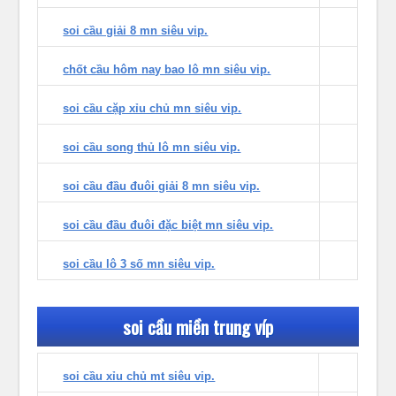
soi cầu giải 8 mn siêu vip.
chốt cầu hôm nay bao lô mn siêu vip.
soi cầu cặp xỉu chủ mn siêu vip.
soi cầu song thủ lô mn siêu vip.
soi cầu đầu đuôi giải 8 mn siêu vip.
soi cầu đầu đuôi đặc biệt mn siêu vip.
soi cầu lô 3 số mn siêu vip.
soi cầu miền trung víp
soi cầu xỉu chủ mt siêu vip.