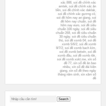
xác 888
,
soi đề chính xác
amtek
,
soi đề chính xác ăn
tiền
,
soi đề chính xác daklak
,
soi đề chính xác gương có
,
soi đề hôm nay an giang
,
soi
đề hôm nay chuẩn
,
soi đề
hôm nay euro
,
soi đề siêu
chuẩn 100 ngày
,
soi đề siêu
chuẩn 268
,
soi đề siêu chuẩn
30 ngày
,
soi đề siêu chuẩn
thủ
,
soi đề xsmb 04
,
soi đề
xsmb 5/6/2
,
soi đề xsmb
9/7/2
,
soi đề xsmb bach kim
,
soi đề xsmb betwin
,
soi đề
xsmb đầu
,
soi đề xsmb rbk
,
soi đề xsmb xskt.me
,
xin số
đề 77
,
xin số đề ăn bao
nhiêu
,
xin số đề đài kiên
giang
,
xin số đề theo ngày
tháng năm sinh
,
xin xăm số
đề
Search