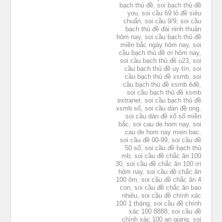
bạch thủ đề
,
soi bạch thủ đề
you
,
soi cầu 69 lô đề siêu
chuẩn
,
soi cầu 9/9
,
soi cầu
bạch thủ đề đài ninh thuận
hôm nay
,
soi cầu bạch thủ đề
miền bắc ngày hôm nay
,
soi
cầu bạch thủ đề ơi hôm nay
,
soi cầu bạch thủ đề u23
,
soi
cầu bạch thủ đề uy tín
,
soi
cầu bạch thủ đề xsmb
,
soi
cầu bạch thủ đề xsmb êđê
,
soi cầu bạch thủ đề xsmb
extranet
,
soi cầu bạch thủ đề
xsmb số
,
soi cầu dàn đề ong
,
soi cầu dàn đề xổ số miền
bắc
,
soi cau de hom nay
,
soi
cau de hom nay mien bac
,
soi cầu đề 00-99
,
soi cầu đề
50 số
,
soi cầu đề bạch thủ
mb
,
soi cầu đề chắc ăn 100
30
,
soi cầu đề chắc ăn 100 ơi
hôm nay
,
soi cầu đề chắc ăn
100 ôm
,
soi cầu đề chắc ăn 4
con
,
soi cầu đề chắc ăn bao
nhiêu
,
soi cầu đề chính xác
100 1 tháng
,
soi cầu đề chính
xác 100 8888
,
soi cầu đề
chính xác 100 an giang
,
soi