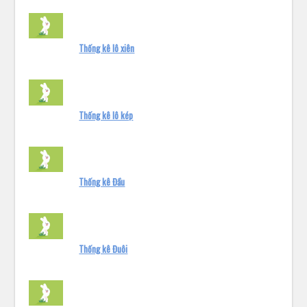
Thống kê lô xiên
Thống kê lô kép
Thống kê Đầu
Thống kê Đuôi