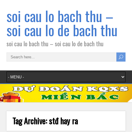
soi cau lo bach thu –
soi cau lo de bach thu
soi cau lo bach thu – soi cau lo de bach thu
Tag Archive:
stđ hay ra