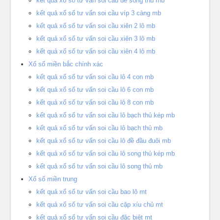
kết quả xổ số tư vấn soi cầu đề song thủ mb
kết quả xổ số tư vấn soi cầu víp 3 càng mb
kết quả xổ số tư vấn soi cầu xiên 2 lô mb
kết quả xổ số tư vấn soi cầu xiên 3 lô mb
kết quả xổ số tư vấn soi cầu xiên 4 lô mb
Xổ số miền bắc chính xác
kết quả xổ số tư vấn soi cầu lô 4 con mb
kết quả xổ số tư vấn soi cầu lô 6 con mb
kết quả xổ số tư vấn soi cầu lô 8 con mb
kết quả xổ số tư vấn soi cầu lô bạch thủ kép mb
kết quả xổ số tư vấn soi cầu lô bạch thủ mb
kết quả xổ số tư vấn soi cầu lô đề đầu đuôi mb
kết quả xổ số tư vấn soi cầu lô song thủ kép mb
kết quả xổ số tư vấn soi cầu lô song thủ mb
Xổ số miền trung
kết quả xổ số tư vấn soi cầu bao lô mt
kết quả xổ số tư vấn soi cầu cặp xíu chủ mt
kết quả xổ số tư vấn soi cầu đặc biệt mt