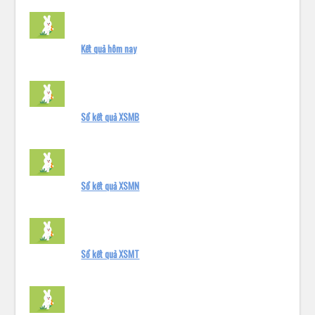
Kết quả hôm nay
Sổ kết quả XSMB
Sổ kết quả XSMN
Sổ kết quả XSMT