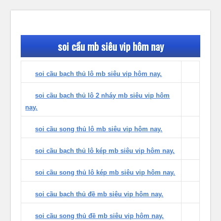
soi cầu mb siêu vip hôm nay
soi cầu bạch thủ lô mb siêu vip hôm nay.
soi cầu bạch thủ lô 2 nháy mb siêu vip hôm
nay.
soi cầu song thủ lô mb siêu vip hôm nay.
soi cầu bạch thủ lô kép mb siêu vip hôm nay.
soi cầu song thủ lô kép mb siêu vip hôm nay.
soi cầu bạch thủ đề mb siêu vip hôm nay.
soi cầu song thủ đề mb siêu vip hôm nay.