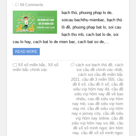
89 Comments
bạch thủ, phuong phap lo de,
soicau bachthu mienbac, bạch thủ
lô đề, phuong phap bat lo, soi cau
bạch thu mb, cach bat lo de, soi
cau lo hay, cach bat lo de mien bac, cach bat so de,…
READ MORE
Xổ số miền bắc
,
Xổ số
cách soi bạch thủ đề
,
cách
miền bắc chính xác
soi cầu đề chính xác nhất
,
cách soi cầu đề miền bắc
2021
,
cầu đề 3 miền 555
,
cầu
đề 6 số
,
cầu đề ít số
,
cầu đề
siêu víp hôm nay 4d
,
cầu đề
siêu víp hôm nay đề về bao
nhiêu
,
cau đề siêu vip hôm
nay mb
,
cau đề siêu vip hom
nay mt
,
cầu đề siêu víp hôm
nay o jersey city
,
cầu đề siêu
víp hôm nay online
,
cầu đề
siêu víp hôm nay ưu đãi
,
cầu
đề xổ số minh ngoc âm hôm
nay
,
cầu đề xổ số minh ngọc