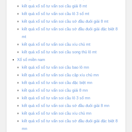
kết quả xổ số tư vấn soi cầu giải 8 mt
kết quả xổ số tư vấn soi cầu lô 3 số mt
kết quả xổ số tư vấn soi cầu sớ đầu đuôi giải 8 mt
kết quả xổ số tư vấn soi cầu sớ đầu đuôi giải đặc biệt 8
mt
kết quả xổ số tư vấn soi cầu xíu chủ mt
kết quả xổ số tư vấn soi cầu song thủ lô mt
Xổ số miền nam
kết quả xổ số tư vấn soi cầu bao lô mn
kết quả xổ số tư vấn soi cầu cặp xíu chủ mn
kết quả xổ số tư vấn soi cầu đặc biệt mn
kết quả xổ số tư vấn soi cầu giải 8 mn
kết quả xổ số tư vấn soi cầu lô 3 số mn
kết quả xổ số tư vấn soi cầu sớ đầu đuôi giải 8 mn
kết quả xổ số tư vấn soi cầu xíu chủ mn
kết quả xổ số tư vấn soi cầu sớ đầu đuôi giải đặc biệt 8
mn