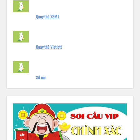
Quay thử XSMT
Quay thử Vietlott
Sổ mơ