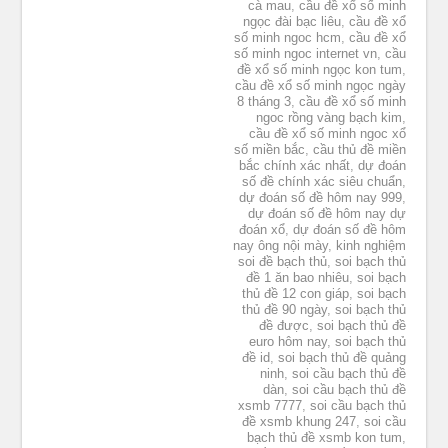
cà mau
,
cầu đề xổ số minh
ngọc đài bạc liêu
,
cầu đề xổ
số minh ngoc hcm
,
cầu đề xổ
số minh ngoc internet vn
,
cầu
đề xổ số minh ngọc kon tum
,
cầu đề xổ số minh ngọc ngày
8 tháng 3
,
cầu đề xổ số minh
ngoc rồng vàng bạch kim
,
cầu đề xổ số minh ngoc xổ
số miền bắc
,
cầu thủ đề miền
bắc chính xác nhất
,
dự đoán
số đề chính xác siêu chuẩn
,
dự đoán số đề hôm nay 999
,
dự đoán số đề hôm nay dự
đoán xổ
,
dự đoán số đề hôm
nay ông nội mày
,
kinh nghiệm
soi đề bạch thủ
,
soi bạch thủ
đề 1 ăn bao nhiêu
,
soi bạch
thủ đề 12 con giáp
,
soi bạch
thủ đề 90 ngày
,
soi bạch thủ
đề được
,
soi bạch thủ đề
euro hôm nay
,
soi bạch thủ
đề id
,
soi bạch thủ đề quảng
ninh
,
soi cầu bạch thủ đề
dàn
,
soi cầu bạch thủ đề
xsmb 7777
,
soi cầu bạch thủ
đề xsmb khung 247
,
soi cầu
bạch thủ đề xsmb kon tum
,