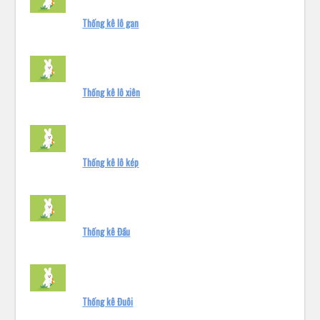
Thống kê lô gan
Thống kê lô xiên
Thống kê lô kép
Thống kê Đầu
Thống kê Đuôi