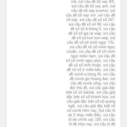
mb
,
soi cầu đề tối nay 9/5
,
soi cầu đề tối nay anh
,
soi
cầu đề tối nay everton
,
soi
cầu đề tối nay ưm
,
soi cầu đề
về kép
,
soi cầu đề xổ số 247
,
soi cầu đề xổ số 99
,
soi cầu
đề xổ số ă tháng 5
,
soi cầu
đề xổ số gia lai wap
,
soi cầu
đề xổ số kon tum wap
,
soi
cầu đề xổ số minh ngọc 7/5/
,
soi cầu đề xổ số minh ngọc
chuẩn
,
soi cầu đề xổ số minh
ngọc miền nam
,
soi cầu đề
xổ số minh ngọc plus
,
soi cầu
đề xổ số ninh thuận
,
soi cầu
đề xổ số ơ miền bắc
,
soi cầu
đề xsmb a trúng rồi
,
soi cầu
đề xsmb gio hoang dao
,
soi
cầu đề xsmb uống
,
soi cầu
độc thủ đề
,
soi cầu giải đặc
biệt xổ số daklak
,
soi cầu giải
đặc biệt xổ số khánh hòa
,
soi
cầu giải đặc biệt xổ số quảng
ngãi
,
soi cầu giải đặc biệt xổ
số xsmb hôm nay
,
Soi cầu lô
de 2 nháy miền Bắc
,
soi cầu
lô de chính xác 100
,
soi cầu
lô đề hôm nay
,
soi cầu lô đề