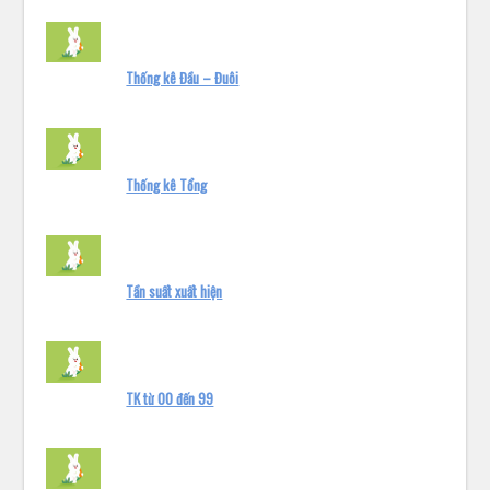
Thống kê Đầu – Đuôi
Thống kê Tổng
Tần suất xuất hiện
TK từ 00 đến 99