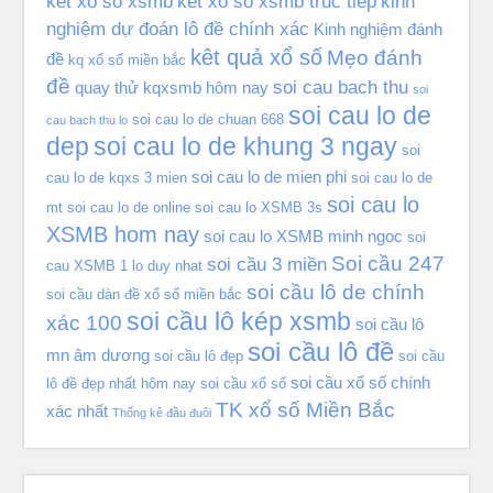
ket xo so xsmb
ket xo so xsmb truc tiep
kinh
nghiệm dự đoán lô đề chính xác
Kinh nghiệm đánh
kêt quả xổ số
Mẹo đánh
đề
kq xổ số miền bắc
đề
soi cau bach thu
quay thử kqxsmb hôm nay
soi
soi cau lo de
soi cau lo de chuan 668
cau bach thu lo
dep
soi cau lo de khung 3 ngay
soi
soi cau lo de mien phi
cau lo de kqxs 3 mien
soi cau lo de
soi cau lo
mt
soi cau lo de online
soi cau lo XSMB 3s
XSMB hom nay
soi cau lo XSMB minh ngoc
soi
Soi cầu 247
soi cầu 3 miền
cau XSMB 1 lo duy nhat
soi cầu lô de chính
soi cầu dàn đề xổ số miền bắc
soi cầu lô kép xsmb
xác 100
soi cầu lô
soi cầu lô đề
mn âm dương
soi cầu lô đẹp
soi cầu
soi cầu xổ số chính
lô đề đẹp nhất hôm nay
soi cầu xổ số
TK xổ số Miền Bắc
xác nhất
Thống kê đầu đuôi