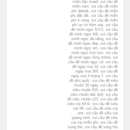
miền bắc israel
,
soi cầu đề
miền nam
,
soi cầu đề miễn
phí daklak
,
soi cầu đề miễn
phí đắk lắk
,
soi cầu đề miễn
phí ê càng
,
soi cầu đề miễn
phí uy tín hôm nay
,
soi cầu
đề minh ngọc 5/7/2
,
soi cầu
đề minh ngọc 6/6
,
soi cầu đề
minh ngọc đà nẵng
,
soi cầu
đề minh ngọc đẹp
,
soi cầu đề
minh ngọc em
,
soi cầu đề
minh ngọc kon tum
,
soi cầu
đề minh ngọc rồng online
,
soi
cầu đề minh ngọc số
,
soi cầu
đề ngày mai 24
,
soi cầu đề
ngày mai 365
,
soi cầu đề
ngày mai 4 tháng 7
,
soi cầu
đề phú quốc
,
soi cầu đề siêu
chuẩn 30 ngày
,
soi cầu đề
siêu chuẩn 555
,
soi cầu đề
siêu chuẩn đặc biệt
,
soi cầu
đề siêu chuẩn u23
,
soi cầu đề
siêu víp 69 lô
,
soi cầu đề siêu
víp 99
,
soi cầu đề siêu víp
one
,
soi cầu đề siêu víp
quảng ninh
,
soi cầu đề siêu
víp vip miễn phí
,
soi cầu đề
song thủ
,
soi cầu đề song thủ