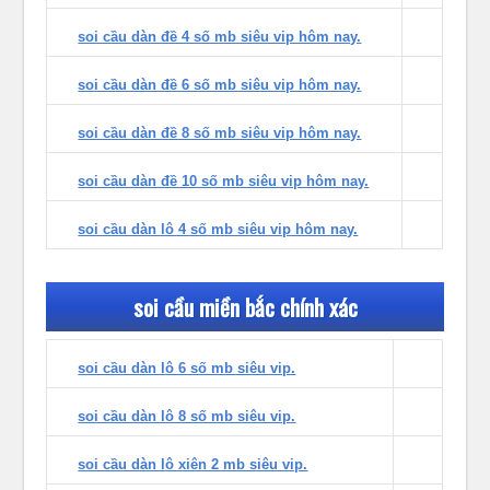
soi cầu dàn đề 4 số mb siêu vip hôm nay.
soi cầu dàn đề 6 số mb siêu vip hôm nay.
soi cầu dàn đề 8 số mb siêu vip hôm nay.
soi cầu dàn đề 10 số mb siêu vip hôm nay.
soi cầu dàn lô 4 số mb siêu vip hôm nay.
soi cầu miền bắc chính xác
soi cầu dàn lô 6 số mb siêu vip.
soi cầu dàn lô 8 số mb siêu vip.
soi cầu dàn lô xiên 2 mb siêu vip.