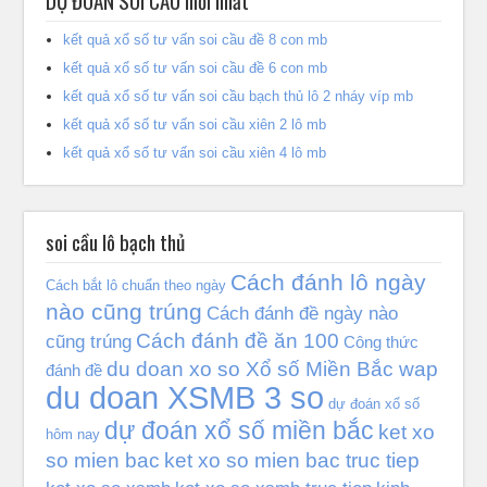
kết quả xổ số tư vấn soi cầu đề 8 con mb
kết quả xổ số tư vấn soi cầu đề 6 con mb
kết quả xổ số tư vấn soi cầu bạch thủ lô 2 nháy víp mb
kết quả xổ số tư vấn soi cầu xiên 2 lô mb
kết quả xổ số tư vấn soi cầu xiên 4 lô mb
soi cầu lô bạch thủ
Cách đánh lô ngày
Cách bắt lô chuẩn theo ngày
nào cũng trúng
Cách đánh đề ngày nào
Cách đánh đề ăn 100
cũng trúng
Công thức
du doan xo so Xổ số Miền Bắc wap
đánh đề
du doan XSMB 3 so
dự đoán xổ số
dự đoán xổ số miền bắc
ket xo
hôm nay
so mien bac
ket xo so mien bac truc tiep