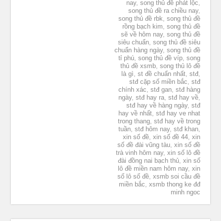
nay
,
song thủ đề phát lộc
,
song thủ đề ra chiều nay
,
song thủ đề rbk
,
song thủ đề
rồng bạch kim
,
song thủ đề
sẽ về hôm nay
,
song thủ đề
siêu chuẩn
,
song thủ đề siêu
chuẩn hàng ngày
,
song thủ đề
tỉ phú
,
song thủ đề víp
,
song
thủ đề xsmb
,
song thủ lô đề
là gì
,
st đề chuẩn nhất
,
stđ
,
stđ cặp số miền bắc
,
stđ
chính xác
,
stđ gan
,
stđ hàng
ngày
,
stđ hay ra
,
stđ hay về
,
stđ hay về hàng ngày
,
stđ
hay về nhất
,
stđ hay ve nhat
trong thang
,
stđ hay về trong
tuần
,
stđ hôm nay
,
stđ khan
,
xin số đề
,
xin số đề 44
,
xin
số đề đài vũng tàu
,
xin số đề
trà vinh hôm nay
,
xin số lô đề
đài đồng nai bạch thủ
,
xin số
lô đề miền nam hôm nay
,
xin
số lô số đề
,
xsmb soi cầu đề
miền bắc
,
xsmb thong ke đđ
minh ngoc