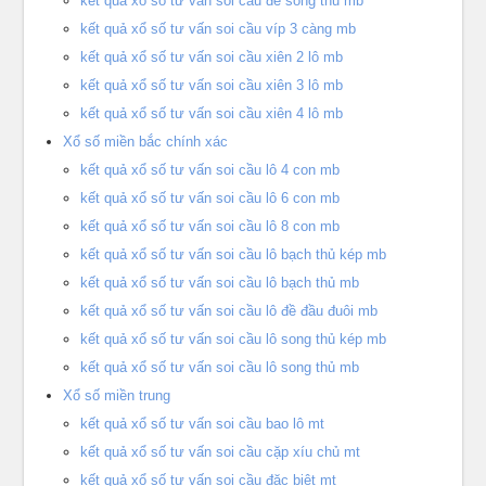
kết quả xổ số tư vấn soi cầu đề song thủ mb
kết quả xổ số tư vấn soi cầu víp 3 càng mb
kết quả xổ số tư vấn soi cầu xiên 2 lô mb
kết quả xổ số tư vấn soi cầu xiên 3 lô mb
kết quả xổ số tư vấn soi cầu xiên 4 lô mb
Xổ số miền bắc chính xác
kết quả xổ số tư vấn soi cầu lô 4 con mb
kết quả xổ số tư vấn soi cầu lô 6 con mb
kết quả xổ số tư vấn soi cầu lô 8 con mb
kết quả xổ số tư vấn soi cầu lô bạch thủ kép mb
kết quả xổ số tư vấn soi cầu lô bạch thủ mb
kết quả xổ số tư vấn soi cầu lô đề đầu đuôi mb
kết quả xổ số tư vấn soi cầu lô song thủ kép mb
kết quả xổ số tư vấn soi cầu lô song thủ mb
Xổ số miền trung
kết quả xổ số tư vấn soi cầu bao lô mt
kết quả xổ số tư vấn soi cầu cặp xíu chủ mt
kết quả xổ số tư vấn soi cầu đặc biệt mt