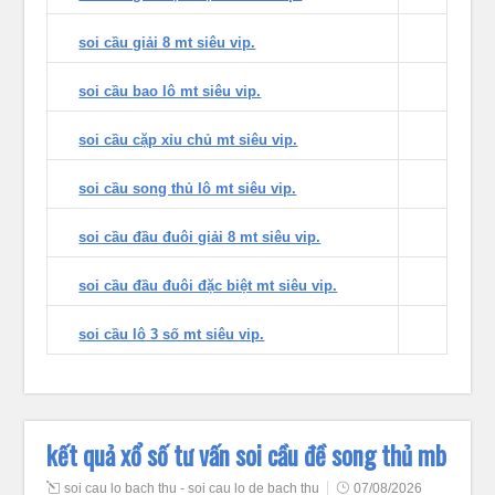
soi cầu giải 8 mt siêu vip.
soi cầu bao lô mt siêu vip.
soi cầu cặp xỉu chủ mt siêu vip.
soi cầu song thủ lô mt siêu vip.
soi cầu đầu đuôi giải 8 mt siêu vip.
soi cầu đầu đuôi đặc biệt mt siêu vip.
soi cầu lô 3 số mt siêu vip.
kết quả xổ số tư vấn soi cầu đề song thủ mb
soi cau lo bach thu - soi cau lo de bach thu
07/08/2026