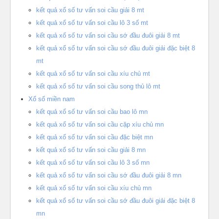
kết quả xổ số tư vấn soi cầu giải 8 mt
kết quả xổ số tư vấn soi cầu lô 3 số mt
kết quả xổ số tư vấn soi cầu sớ đầu đuôi giải 8 mt
kết quả xổ số tư vấn soi cầu sớ đầu đuôi giải đặc biệt 8
mt
kết quả xổ số tư vấn soi cầu xíu chủ mt
kết quả xổ số tư vấn soi cầu song thủ lô mt
Xổ số miền nam
kết quả xổ số tư vấn soi cầu bao lô mn
kết quả xổ số tư vấn soi cầu cặp xíu chủ mn
kết quả xổ số tư vấn soi cầu đặc biệt mn
kết quả xổ số tư vấn soi cầu giải 8 mn
kết quả xổ số tư vấn soi cầu lô 3 số mn
kết quả xổ số tư vấn soi cầu sớ đầu đuôi giải 8 mn
kết quả xổ số tư vấn soi cầu xíu chủ mn
kết quả xổ số tư vấn soi cầu sớ đầu đuôi giải đặc biệt 8
mn