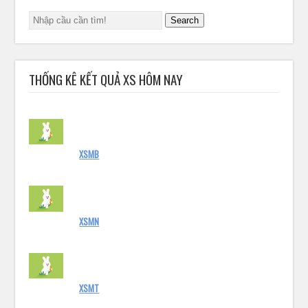
Search
THỐNG KÊ KẾT QUẢ XS HÔM NAY
XSMB
XSMN
XSMT