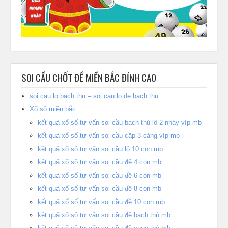
SOI CẦU CHỐT ĐỀ MIỀN BẮC ĐỈNH CAO
soi cau lo bach thu – soi cau lo de bach thu
Xổ số miền bắc
kết quả xổ số tư vấn soi cầu bạch thủ lô 2 nháy víp mb
kết quả xổ số tư vấn soi cầu cặp 3 càng víp mb
kết quả xổ số tư vấn soi cầu lô 10 con mb
kết quả xổ số tư vấn soi cầu đề 4 con mb
kết quả xổ số tư vấn soi cầu đề 6 con mb
kết quả xổ số tư vấn soi cầu đề 8 con mb
kết quả xổ số tư vấn soi cầu đề 10 con mb
kết quả xổ số tư vấn soi cầu đề bạch thủ mb