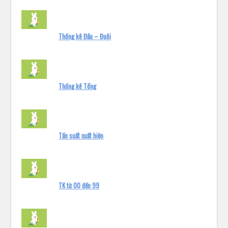
Thống kê Đầu – Đuôi
Thống kê Tổng
Tần suất xuất hiện
TK từ 00 đến 99