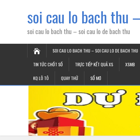
soi cau lo bach thu –
soi cau lo bach thu – soi cau lo de bach thu
SOI CAU LO BACH THU – SOI CAU LO DE BACH THU
TIN TỨC CHỐT SỐ
TRỰC TIẾP KẾT QUẢ XS
XSMB
KQ LÔ TÔ
QUAY THỬ
SỔ MƠ