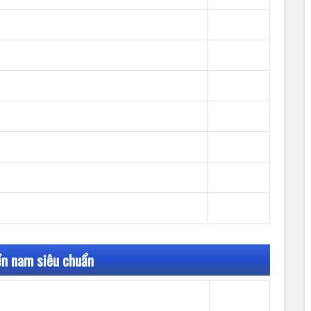
ền nam siêu chuẩn