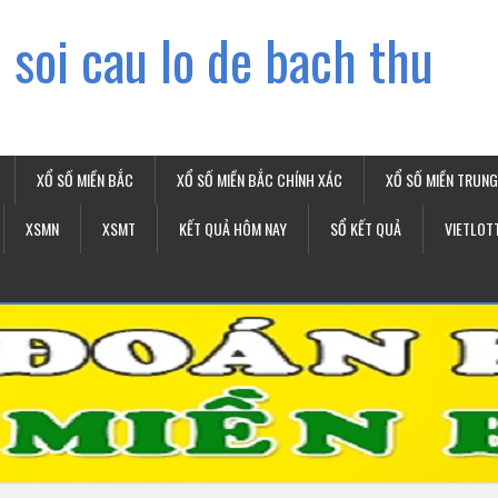
 soi cau lo de bach thu
XỔ SỐ MIỀN BẮC
XỔ SỐ MIỀN BẮC CHÍNH XÁC
XỔ SỐ MIỀN TRUNG
XSMN
XSMT
KẾT QUẢ HÔM NAY
SỔ KẾT QUẢ
VIETLOT