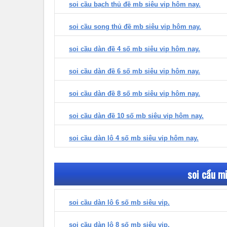
soi cầu bạch thủ đề mb siêu vip hôm nay.
soi cầu song thủ đề mb siêu vip hôm nay.
soi cầu dàn đề 4 số mb siêu vip hôm nay.
soi cầu dàn đề 6 số mb siêu vip hôm nay.
soi cầu dàn đề 8 số mb siêu vip hôm nay.
soi cầu dàn đề 10 số mb siêu vip hôm nay.
soi cầu dàn lô 4 số mb siêu vip hôm nay.
soi cầu m
soi cầu dàn lô 6 số mb siêu vip.
soi cầu dàn lô 8 số mb siêu vip.