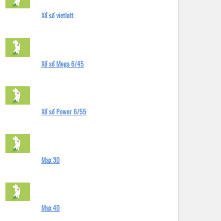
Xổ số vietlott
Xổ số Mega 6/45
Xổ số Power 6/55
Max 3D
Max 4D