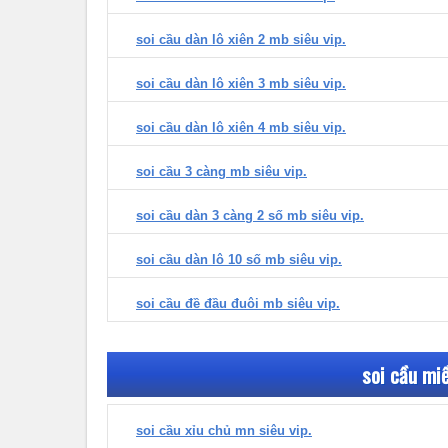
soi cầu dàn lô xiên 2 mb siêu vip.
soi cầu dàn lô xiên 3 mb siêu vip.
soi cầu dàn lô xiên 4 mb siêu vip.
soi cầu 3 càng mb siêu vip.
soi cầu dàn 3 càng 2 số mb siêu vip.
soi cầu dàn lô 10 số mb siêu vip.
soi cầu đề đầu đuôi mb siêu vip.
soi cầu mi
soi cầu xỉu chủ mn siêu vip.