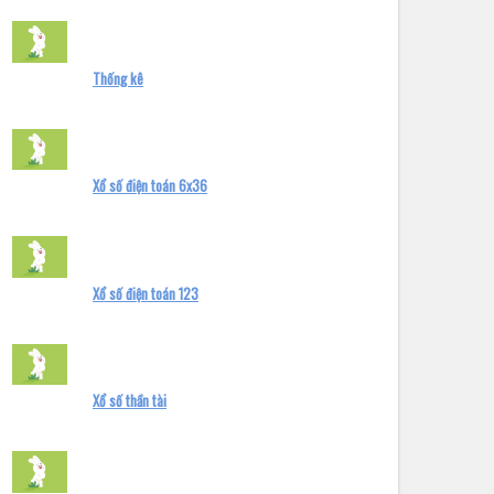
Thống kê
Xổ số điện toán 6x36
Xổ số điện toán 123
Xổ số thần tài