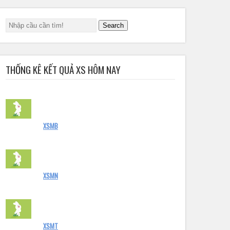
Search
THỐNG KÊ KẾT QUẢ XS HÔM NAY
XSMB
XSMN
XSMT