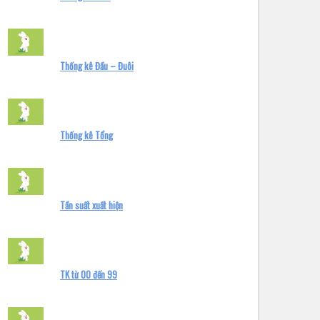
Thống kê Đầu – Đuôi
Thống kê Tổng
Tần suất xuất hiện
TK từ 00 đến 99