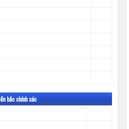
iền bắc chính xác