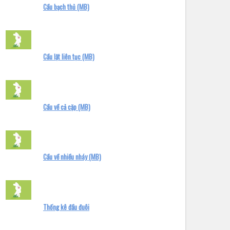
Cầu bạch thủ (MB)
Cầu lật liên tục (MB)
Cầu về cả cặp (MB)
Cầu về nhiều nháy (MB)
Thống kê đầu đuôi