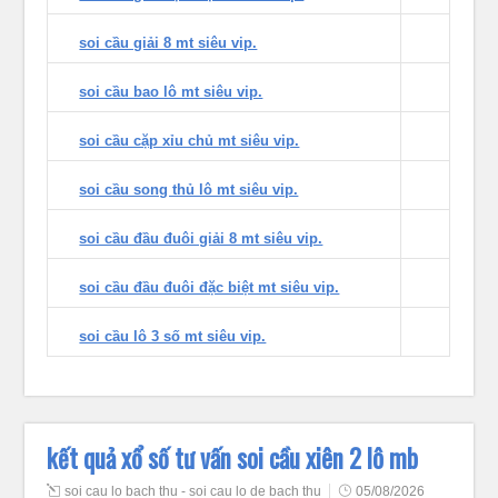
soi cầu giải 8 mt siêu vip.
soi cầu bao lô mt siêu vip.
soi cầu cặp xỉu chủ mt siêu vip.
soi cầu song thủ lô mt siêu vip.
soi cầu đầu đuôi giải 8 mt siêu vip.
soi cầu đầu đuôi đặc biệt mt siêu vip.
soi cầu lô 3 số mt siêu vip.
kết quả xổ số tư vấn soi cầu xiên 2 lô mb
soi cau lo bach thu - soi cau lo de bach thu
05/08/2026