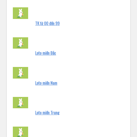
TK từ 00 đến 99
Loto miền Bắc
Loto miền Nam
Loto miền Trung