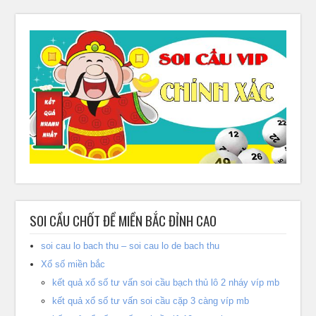
SOI CẦU CHỐT ĐỀ MIỀN BẮC ĐỈNH CAO
soi cau lo bach thu – soi cau lo de bach thu
Xổ số miền bắc
kết quả xổ số tư vấn soi cầu bạch thủ lô 2 nháy víp mb
kết quả xổ số tư vấn soi cầu cặp 3 càng víp mb