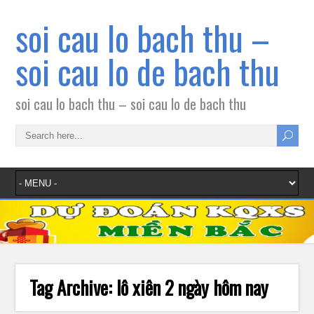
soi cau lo bach thu –
soi cau lo de bach thu
soi cau lo bach thu – soi cau lo de bach thu
Tag Archive:
lô xiên 2 ngày hôm nay