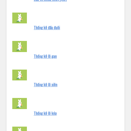
Thống kê đầu đuôi
Thống kê lô gan
Thống kê lô xiên
Thống kê lô kép