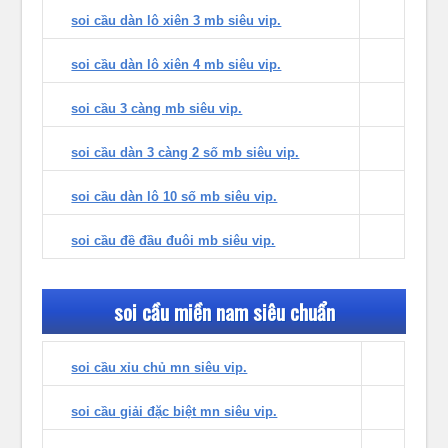
soi cầu dàn lô xiên 3 mb siêu vip.
soi cầu dàn lô xiên 4 mb siêu vip.
soi cầu 3 càng mb siêu vip.
soi cầu dàn 3 càng 2 số mb siêu vip.
soi cầu dàn lô 10 số mb siêu vip.
soi cầu đề đầu đuôi mb siêu vip.
soi cầu miền nam siêu chuẩn
soi cầu xỉu chủ mn siêu vip.
soi cầu giải đặc biệt mn siêu vip.