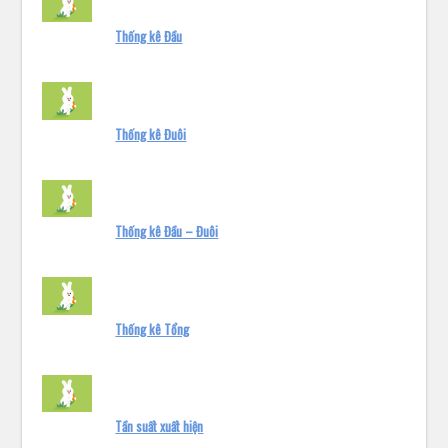
Thống kê Đầu
Thống kê Đuôi
Thống kê Đầu – Đuôi
Thống kê Tổng
Tần suất xuất hiện