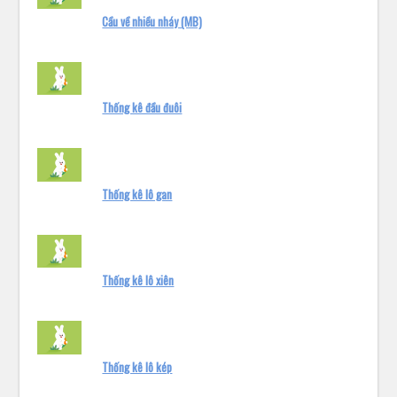
Cầu về nhiều nháy (MB)
Thống kê đầu đuôi
Thống kê lô gan
Thống kê lô xiên
Thống kê lô kép