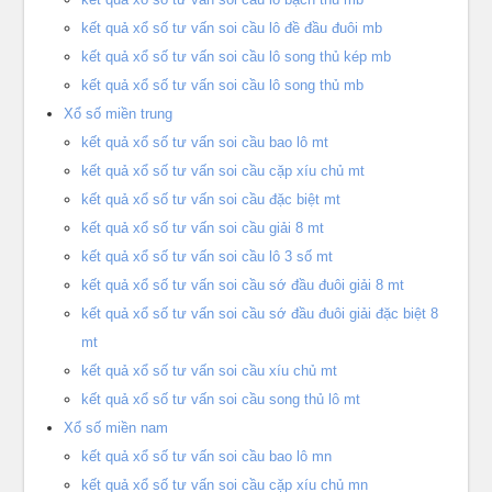
kết quả xổ số tư vấn soi cầu lô đề đầu đuôi mb
kết quả xổ số tư vấn soi cầu lô song thủ kép mb
kết quả xổ số tư vấn soi cầu lô song thủ mb
Xổ số miền trung
kết quả xổ số tư vấn soi cầu bao lô mt
kết quả xổ số tư vấn soi cầu cặp xíu chủ mt
kết quả xổ số tư vấn soi cầu đặc biệt mt
kết quả xổ số tư vấn soi cầu giải 8 mt
kết quả xổ số tư vấn soi cầu lô 3 số mt
kết quả xổ số tư vấn soi cầu sớ đầu đuôi giải 8 mt
kết quả xổ số tư vấn soi cầu sớ đầu đuôi giải đặc biệt 8
mt
kết quả xổ số tư vấn soi cầu xíu chủ mt
kết quả xổ số tư vấn soi cầu song thủ lô mt
Xổ số miền nam
kết quả xổ số tư vấn soi cầu bao lô mn
kết quả xổ số tư vấn soi cầu cặp xíu chủ mn