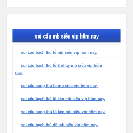
soi cầu mb siêu vip hôm nay
soi cầu bạch thủ lô mb siêu vip hôm nay.
soi cầu bạch thủ lô 2 nháy mb siêu vip hôm
nay.
soi cầu song thủ lô mb siêu vip hôm nay.
soi cầu bạch thủ lô kép mb siêu vip hôm nay.
soi cầu song thủ lô kép mb siêu vip hôm nay.
soi cầu bạch thủ đề mb siêu vip hôm nay.