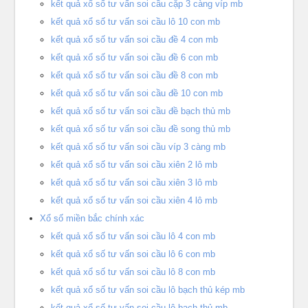
kết quả xổ số tư vấn soi cầu cặp 3 càng víp mb
kết quả xổ số tư vấn soi cầu lô 10 con mb
kết quả xổ số tư vấn soi cầu đề 4 con mb
kết quả xổ số tư vấn soi cầu đề 6 con mb
kết quả xổ số tư vấn soi cầu đề 8 con mb
kết quả xổ số tư vấn soi cầu đề 10 con mb
kết quả xổ số tư vấn soi cầu đề bạch thủ mb
kết quả xổ số tư vấn soi cầu đề song thủ mb
kết quả xổ số tư vấn soi cầu víp 3 càng mb
kết quả xổ số tư vấn soi cầu xiên 2 lô mb
kết quả xổ số tư vấn soi cầu xiên 3 lô mb
kết quả xổ số tư vấn soi cầu xiên 4 lô mb
Xổ số miền bắc chính xác
kết quả xổ số tư vấn soi cầu lô 4 con mb
kết quả xổ số tư vấn soi cầu lô 6 con mb
kết quả xổ số tư vấn soi cầu lô 8 con mb
kết quả xổ số tư vấn soi cầu lô bạch thủ kép mb
kết quả xổ số tư vấn soi cầu lô bạch thủ mb