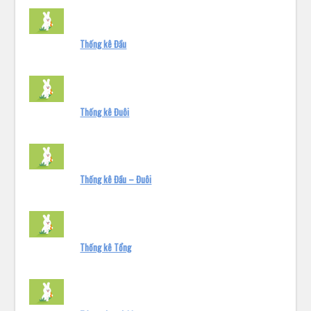
Thống kê Đầu
Thống kê Đuôi
Thống kê Đầu – Đuôi
Thống kê Tổng