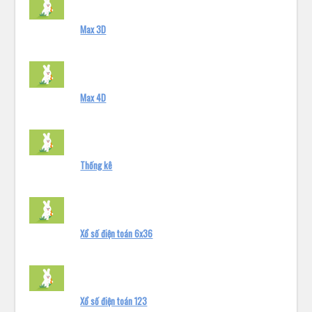
Max 3D
Max 4D
Thống kê
Xổ số điện toán 6x36
Xổ số điện toán 123