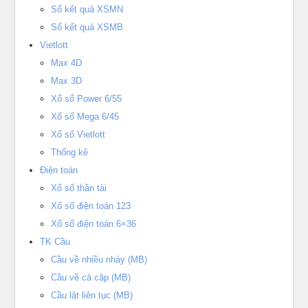
Sổ kết quả XSMN
Sổ kết quả XSMB
Vietlott
Max 4D
Max 3D
Xổ số Power 6/55
Xổ số Mega 6/45
Xổ số Vietlott
Thống kê
Điện toán
Xổ số thần tài
Xổ số điện toán 123
Xổ số điện toán 6×36
TK Cầu
Cầu về nhiều nháy (MB)
Cầu về cả cặp (MB)
Cầu lật liên tục (MB)