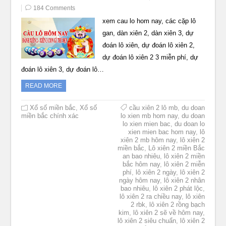
184 Comments
xem cau lo hom nay, các cặp lô
gan, dàn xiên 2, dàn xiên 3, dự
đoán lô xiên, dự đoán lô xiên 2,
dự đoán lô xiên 2 3 miễn phí, dự
đoán lô xiên 3, dự đoán lô…
READ MORE
Xổ số miền bắc
,
Xổ số
cầu xiên 2 lô mb
,
du doan
miền bắc chính xác
lo xien mb hom nay
,
du doan
lo xien mien bac
,
du doan lo
xien mien bac hom nay
,
lô
xiên 2 mb hôm nay
,
lô xiên 2
miền bắc
,
Lô xiên 2 miền Bắc
an bao nhiêu
,
lô xiên 2 miền
bắc hôm nay
,
lô xiên 2 miễn
phí
,
lô xiên 2 ngày
,
lô xiên 2
ngày hôm nay
,
lô xiên 2 nhân
bao nhiêu
,
lô xiên 2 phát lộc
,
lô xiên 2 ra chiều nay
,
lô xiên
2 rbk
,
lô xiên 2 rồng bạch
kim
,
lô xiên 2 sẽ về hôm nay
,
lô xiên 2 siêu chuẩn
,
lô xiên 2