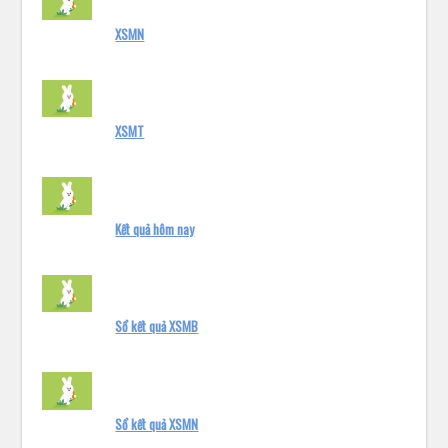
XSMN
XSMT
Kết quả hôm nay
Sổ kết quả XSMB
Sổ kết quả XSMN