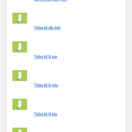
Thống kê đầu đuôi
Thống kê lô gan
Thống kê lô xiên
Thống kê lô kép