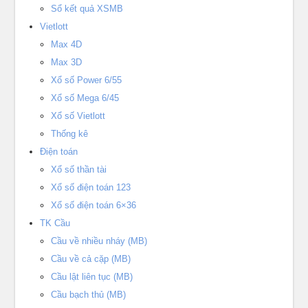
Sổ kết quả XSMB
Vietlott
Max 4D
Max 3D
Xổ số Power 6/55
Xổ số Mega 6/45
Xổ số Vietlott
Thống kê
Điện toán
Xổ số thần tài
Xổ số điện toán 123
Xổ số điện toán 6×36
TK Cầu
Cầu về nhiều nháy (MB)
Cầu về cả cặp (MB)
Cầu lật liên tục (MB)
Cầu bạch thủ (MB)