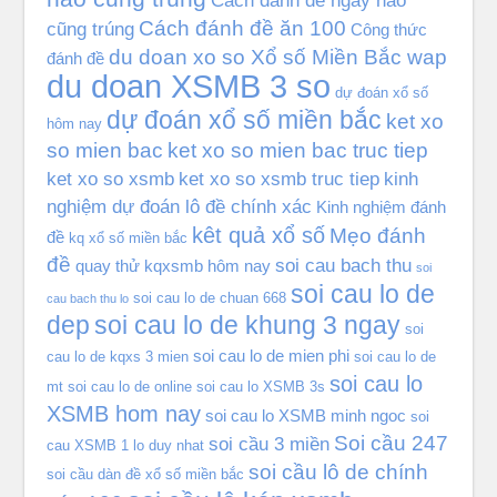
Cách đánh đề ngày nào
Cách đánh đề ăn 100
cũng trúng
Công thức
du doan xo so Xổ số Miền Bắc wap
đánh đề
du doan XSMB 3 so
dự đoán xổ số
dự đoán xổ số miền bắc
ket xo
hôm nay
so mien bac
ket xo so mien bac truc tiep
ket xo so xsmb
ket xo so xsmb truc tiep
kinh
nghiệm dự đoán lô đề chính xác
Kinh nghiệm đánh
kêt quả xổ số
Mẹo đánh
đề
kq xổ số miền bắc
đề
soi cau bach thu
quay thử kqxsmb hôm nay
soi
soi cau lo de
soi cau lo de chuan 668
cau bach thu lo
dep
soi cau lo de khung 3 ngay
soi
soi cau lo de mien phi
cau lo de kqxs 3 mien
soi cau lo de
soi cau lo
mt
soi cau lo de online
soi cau lo XSMB 3s
XSMB hom nay
soi cau lo XSMB minh ngoc
soi
Soi cầu 247
soi cầu 3 miền
cau XSMB 1 lo duy nhat
soi cầu lô de chính
soi cầu dàn đề xổ số miền bắc